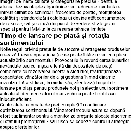
imagini de înaltă calitate și categorisire precisă - pentru a
atenua dezavantajele algoritmice sau reducerile involuntare.
Într-un climat de schimbări frecvente de politici, menținerea
calității și standardizării catalogului devine atât consumatoare
de resurse, cât și critică din punct de vedere strategic, în
special pentru IMM-urile cu resurse tehnice limitate.
Timp de lansare pe piață și rotația
sortimentului
Noile reguli privind prețurile de stocare și retragerea produselor
creează frecare operațională care poate întârzia sau complica
actualizările sortimentului. Provocările în revendicarea bunurilor
nevândute sau cu mișcare lentă din depozitele de piață,
combinate cu rezervarea incertă a sloturilor, restricționează
capacitatea vânzătorilor de a-și gestiona în mod dinamic
inventarul. Acest lucru, la rândul său, afectează timpul de
lansare pe piață pentru produsele noi și selecția unui sortiment
actualizat, deoarece stocul mai vechi nu poate fi rotit sau
înlocuit eficient.
Controalele automate de preț complică în continuare
optimizarea sortimentului. Vânzătorii trebuie acum să depună
efort suplimentar pentru a monitoriza prețurile alocate algoritmic
și statutul promoțional - sau riscă să cedeze controlul strategic
asupra ofertelor lor.