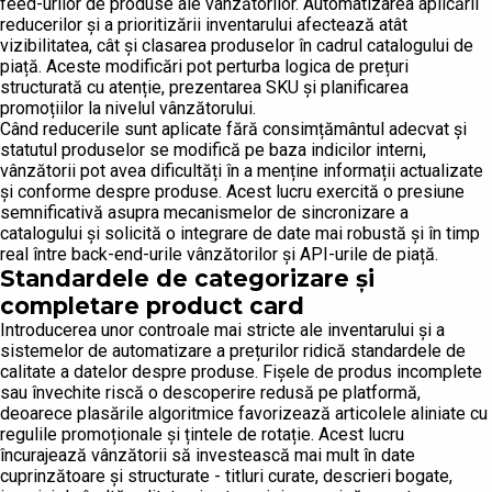
feed-urilor de produse ale vânzătorilor. Automatizarea aplicării
reducerilor și a prioritizării inventarului afectează atât
vizibilitatea, cât și clasarea produselor în cadrul catalogului de
piață. Aceste modificări pot perturba logica de prețuri
structurată cu atenție, prezentarea SKU și planificarea
promoțiilor la nivelul vânzătorului.
Când reducerile sunt aplicate fără consimțământul adecvat și
statutul produselor se modifică pe baza indicilor interni,
vânzătorii pot avea dificultăți în a menține informații actualizate
și conforme despre produse. Acest lucru exercită o presiune
semnificativă asupra mecanismelor de sincronizare a
catalogului și solicită o integrare de date mai robustă și în timp
real între back-end-urile vânzătorilor și API-urile de piață.
Standardele de categorizare și
completare product card
Introducerea unor controale mai stricte ale inventarului și a
sistemelor de automatizare a prețurilor ridică standardele de
calitate a datelor despre produse. Fișele de produs incomplete
sau învechite riscă o descoperire redusă pe platformă,
deoarece plasările algoritmice favorizează articolele aliniate cu
regulile promoționale și țintele de rotație. Acest lucru
încurajează vânzătorii să investească mai mult în date
cuprinzătoare și structurate - titluri curate, descrieri bogate,