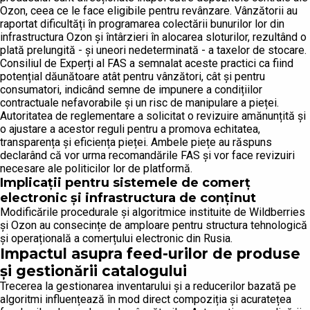
Ozon, ceea ce le face eligibile pentru revânzare. Vânzătorii au
raportat dificultăți în programarea colectării bunurilor lor din
infrastructura Ozon și întârzieri în alocarea sloturilor, rezultând o
plată prelungită - și uneori nedeterminată - a taxelor de stocare.
Consiliul de Experți al FAS a semnalat aceste practici ca fiind
potențial dăunătoare atât pentru vânzători, cât și pentru
consumatori, indicând semne de impunere a condițiilor
contractuale nefavorabile și un risc de manipulare a pieței.
Autoritatea de reglementare a solicitat o revizuire amănunțită și
o ajustare a acestor reguli pentru a promova echitatea,
transparența și eficiența pieței. Ambele piețe au răspuns
declarând că vor urma recomandările FAS și vor face revizuiri
necesare ale politicilor lor de platformă.
Implicații pentru sistemele de comerț
electronic și infrastructura de conținut
Modificările procedurale și algoritmice instituite de Wildberries
și Ozon au consecințe de amploare pentru structura tehnologică
și operațională a comerțului electronic din Rusia.
Impactul asupra feed-urilor de produse
și gestionării catalogului
Trecerea la gestionarea inventarului și a reducerilor bazată pe
algoritmi influențează în mod direct compoziția și acuratețea