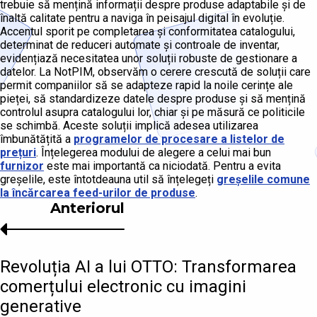
trebuie să mențină informații despre produse adaptabile și de
înaltă calitate pentru a naviga în peisajul digital în evoluție.
Accentul sporit pe completarea și conformitatea catalogului,
determinat de reduceri automate și controale de inventar,
evidențiază necesitatea unor soluții robuste de gestionare a
datelor. La NotPIM, observăm o cerere crescută de soluții care
permit companiilor să se adapteze rapid la noile cerințe ale
pieței, să standardizeze datele despre produse și să mențină
controlul asupra catalogului lor, chiar și pe măsură ce politicile
se schimbă. Aceste soluții implică adesea utilizarea
îmbunătățită a
programelor de procesare a listelor de
prețuri
. Înțelegerea modului de alegere a celui mai bun
furnizor
este mai importantă ca niciodată. Pentru a evita
greșelile, este întotdeauna util să înțelegeți
greșelile comune
la încărcarea feed-urilor de produse
.
Anteriorul
Revoluția AI a lui OTTO: Transformarea
comerțului electronic cu imagini
generative