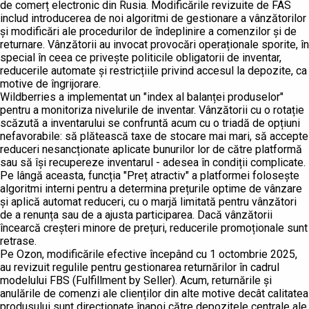
de comerț electronic din Rusia. Modificările revizuite de FAS
includ introducerea de noi algoritmi de gestionare a vânzătorilor
și modificări ale procedurilor de îndeplinire a comenzilor și de
returnare. Vânzătorii au invocat provocări operaționale sporite, în
special în ceea ce privește politicile obligatorii de inventar,
reducerile automate și restricțiile privind accesul la depozite, ca
motive de îngrijorare.
Wildberries a implementat un "index al balanței produselor"
pentru a monitoriza nivelurile de inventar. Vânzătorii cu o rotație
scăzută a inventarului se confruntă acum cu o triadă de opțiuni
nefavorabile: să plătească taxe de stocare mai mari, să accepte
reduceri nesancționate aplicate bunurilor lor de către platformă
sau să își recupereze inventarul - adesea în condiții complicate.
Pe lângă aceasta, funcția "Preț atractiv" a platformei folosește
algoritmi interni pentru a determina prețurile optime de vânzare
și aplică automat reduceri, cu o marjă limitată pentru vânzători
de a renunța sau de a ajusta participarea. Dacă vânzătorii
încearcă creșteri minore de prețuri, reducerile promoționale sunt
retrase.
Pe Ozon, modificările efective începând cu 1 octombrie 2025,
au revizuit regulile pentru gestionarea returnărilor în cadrul
modelului FBS (Fulfillment by Seller). Acum, returnările și
anulările de comenzi ale clienților din alte motive decât calitatea
produsului sunt direcționate înapoi către depozitele centrale ale