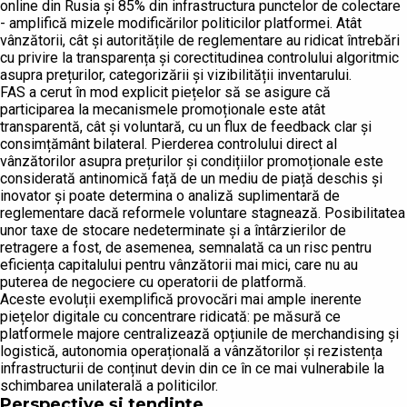
online din Rusia și 85% din infrastructura punctelor de colectare
- amplifică mizele modificărilor politicilor platformei. Atât
vânzătorii, cât și autoritățile de reglementare au ridicat întrebări
cu privire la transparența și corectitudinea controlului algoritmic
asupra prețurilor, categorizării și vizibilității inventarului.
FAS a cerut în mod explicit piețelor să se asigure că
participarea la mecanismele promoționale este atât
transparentă, cât și voluntară, cu un flux de feedback clar și
consimțământ bilateral. Pierderea controlului direct al
vânzătorilor asupra prețurilor și condițiilor promoționale este
considerată antinomică față de un mediu de piață deschis și
inovator și poate determina o analiză suplimentară de
reglementare dacă reformele voluntare stagnează. Posibilitatea
unor taxe de stocare nedeterminate și a întârzierilor de
retragere a fost, de asemenea, semnalată ca un risc pentru
eficiența capitalului pentru vânzătorii mai mici, care nu au
puterea de negociere cu operatorii de platformă.
Aceste evoluții exemplifică provocări mai ample inerente
piețelor digitale cu concentrare ridicată: pe măsură ce
platformele majore centralizează opțiunile de merchandising și
logistică, autonomia operațională a vânzătorilor și rezistența
infrastructurii de conținut devin din ce în ce mai vulnerabile la
schimbarea unilaterală a politicilor.
Perspective și tendințe