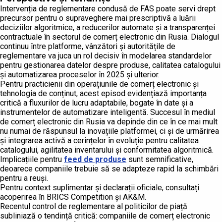
Intervenția de reglementare condusă de FAS poate servi drept
precursor pentru o supraveghere mai prescriptivă a luării
deciziilor algoritmice, a reducerilor automate și a transparenței
contractuale în sectorul de comerț electronic din Rusia. Dialogul
continuu între platforme, vânzători și autoritățile de
reglementare va juca un rol decisiv în modelarea standardelor
pentru gestionarea datelor despre produse, calitatea catalogului
și automatizarea proceselor în 2025 și ulterior.
Pentru practicienii din operațiunile de comerț electronic și
tehnologia de conținut, acest episod evidențiază importanța
critică a fluxurilor de lucru adaptabile, bogate în date și a
instrumentelor de automatizare inteligentă. Succesul în mediul
de comerț electronic din Rusia va depinde din ce în ce mai mult
nu numai de răspunsul la inovațiile platformei, ci și de urmărirea
și integrarea activă a cerințelor în evoluție pentru calitatea
catalogului, agilitatea inventarului și conformitatea algoritmică.
Implicațiile pentru
feed de produse
sunt semnificative,
deoarece companiile trebuie să se adapteze rapid la schimbări
pentru a reuși.
Pentru context suplimentar și declarații oficiale, consultați
acoperirea în BRICS Competition și AK&M.
Recentul control de reglementare al politicilor de piață
subliniază o tendință critică: companiile de comerț electronic