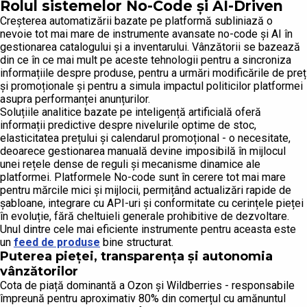
Rolul sistemelor No-Code și AI-Driven
Creșterea automatizării bazate pe platformă subliniază o
nevoie tot mai mare de instrumente avansate no-code și AI în
gestionarea catalogului și a inventarului. Vânzătorii se bazează
din ce în ce mai mult pe aceste tehnologii pentru a sincroniza
informațiile despre produse, pentru a urmări modificările de preț
și promoționale și pentru a simula impactul politicilor platformei
asupra performanței anunțurilor.
Soluțiile analitice bazate pe inteligență artificială oferă
informații predictive despre nivelurile optime de stoc,
elasticitatea prețului și calendarul promoțional - o necesitate,
deoarece gestionarea manuală devine imposibilă în mijlocul
unei rețele dense de reguli și mecanisme dinamice ale
platformei. Platformele No-code sunt în cerere tot mai mare
pentru mărcile mici și mijlocii, permițând actualizări rapide de
șabloane, integrare cu API-uri și conformitate cu cerințele pieței
în evoluție, fără cheltuieli generale prohibitive de dezvoltare.
Unul dintre cele mai eficiente instrumente pentru aceasta este
un
feed de produse
bine structurat.
Puterea pieței, transparența și autonomia
vânzătorilor
Cota de piață dominantă a Ozon și Wildberries - responsabile
împreună pentru aproximativ 80% din comerțul cu amănuntul