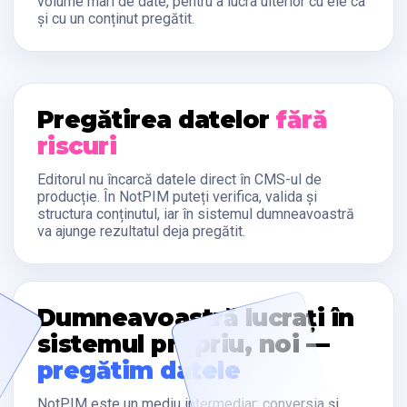
volume mari de date, pentru a lucra ulterior cu ele ca
și cu un conținut pregătit.
Pregătirea datelor
fără
riscuri
Editorul nu încarcă datele direct în CMS-ul de
producție. În NotPIM puteți verifica, valida și
structura conținutul, iar în sistemul dumneavoastră
va ajunge rezultatul deja pregătit.
Dumneavoastră lucrați în
sistemul propriu, noi —
pregătim datele
NotPIM este un mediu intermediar: conversia și