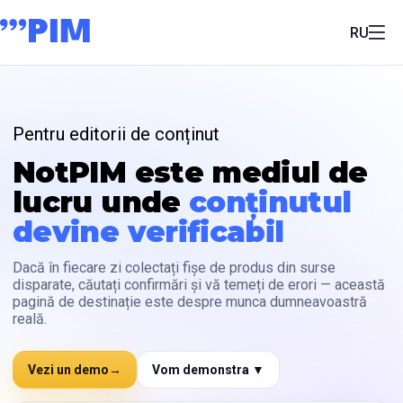
RU
Pentru editorii de conținut
NotPIM este mediul de
lucru unde
conținutul
devine verificabil
Dacă în fiecare zi colectați fișe de produs din surse
disparate, căutați confirmări și vă temeți de erori — această
pagină de destinație este despre munca dumneavoastră
reală.
Vezi un demo
→
Vom demonstra ▼