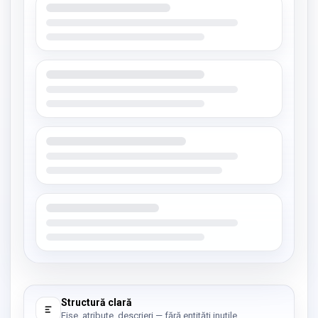
Structură clară
Fișe, atribute, descrieri — fără entități inutile.