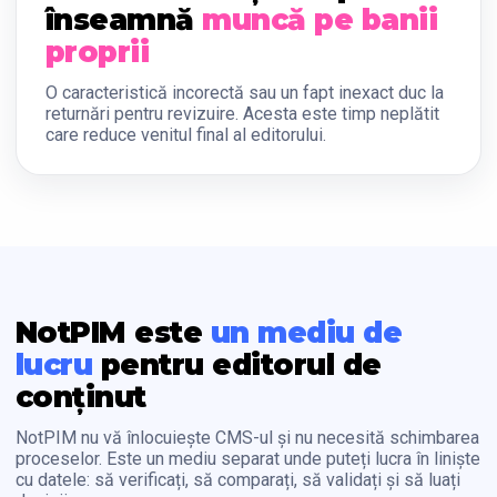
înseamnă
muncă pe banii
proprii
O caracteristică incorectă sau un fapt inexact duc la
returnări pentru revizuire. Acesta este timp neplătit
care reduce venitul final al editorului.
NotPIM este
un mediu de
lucru
pentru editorul de
conținut
NotPIM nu vă înlocuiește CMS-ul și nu necesită schimbarea
proceselor. Este un mediu separat unde puteți lucra în liniște
cu datele: să verificați, să comparați, să validați și să luați