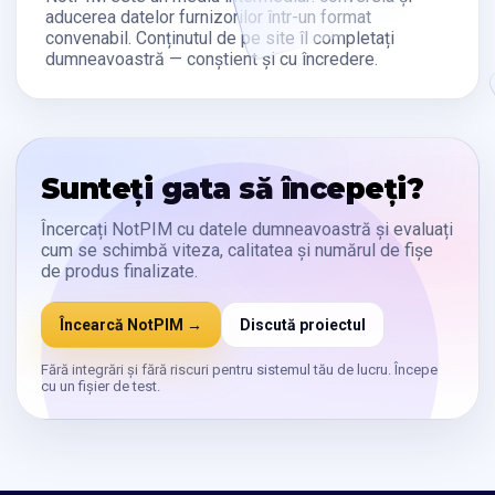
aducerea datelor furnizorilor într-un format
convenabil. Conținutul de pe site îl completați
dumneavoastră — conștient și cu încredere.
Sunteți gata să începeți?
Încercați NotPIM cu datele dumneavoastră și evaluați
cum se schimbă viteza, calitatea și numărul de fișe
de produs finalizate.
Încearcă NotPIM →
Discută proiectul
Fără integrări și fără riscuri pentru sistemul tău de lucru. Începe
cu un fișier de test.