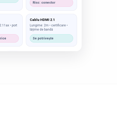
Risc: conector
Cablu HDMI 2.1
2.11ax • port
Lungime: 2m • certificare •
lățime de bandă
trice
Se potrivește