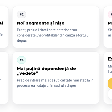
#2
al
Noi segmente și nișe
M
Puteți prelua licitații care anterior erau
Si
 în
considerate „neprofitabile” din cauza efortului
ar
depus.
E
#5
Ma
Mai puțină dependență de
li
„vedete”
n
Prag de intrare mai scăzut: calitate mai stabilă în
procesarea licitațiilor în cadrul echipei.