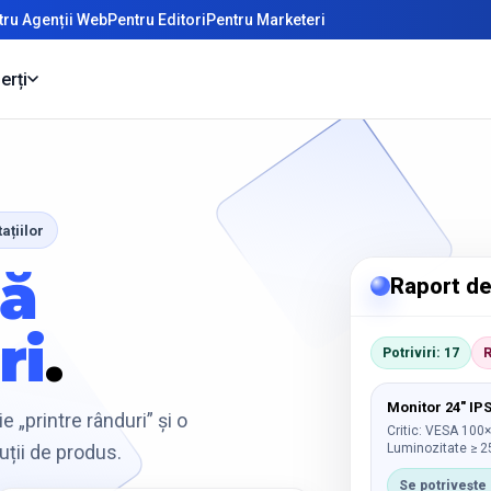
tru Agenții Web
Pentru Editori
Pentru Marketeri
erți
ațiilor
ră
Raport de 
ri
.
Potriviri: 17
R
Monitor 24" IP
 „printre rânduri” și o
Critic: VESA 100
Luminozitate ≥ 2
luții de produs.
Se potrivește