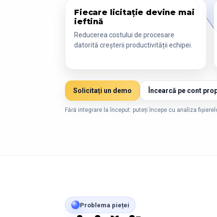
Fiecare licitație devine mai
ieftină
Reducerea costului de procesare
datorită creșterii productivității echipei.
Solicitați un demo
Încearcă pe cont prop
Fără integrare la început: puteți începe cu analiza fișiere
Problema pieței