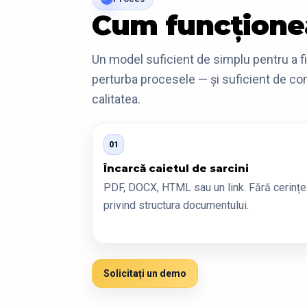
Cum funcțion
Un model suficient de simplu pentru a f
perturba procesele — și suficient de co
calitatea.
01
Încarcă caietul de sarcini
PDF, DOCX, HTML sau un link. Fără cerințe
privind structura documentului.
Solicitați un demo