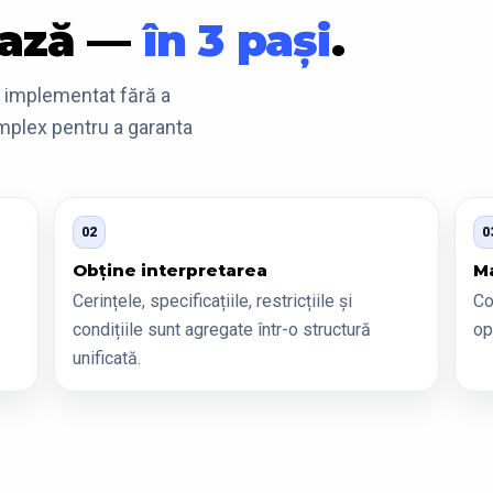
ează —
în 3 pași
.
i implementat fără a
mplex pentru a garanta
02
0
Obține interpretarea
Ma
Cerințele, specificațiile, restricțiile și
Co
condițiile sunt agregate într-o structură
op
unificată.