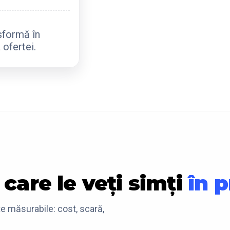
sformă în
 ofertei.
 care le veți simți
în 
e măsurabile: cost, scară,