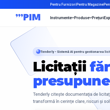
Pentru Furnizori
Pentru Magazine
Pen
Instrumente
Produse
Prețuri
Exp
Tenderly • Sistemă AI pentru gestionarea licit
Licitații
fă
presupune
Tenderly citește documentația de licitație
transformă în cerințe clare, riscuri și so