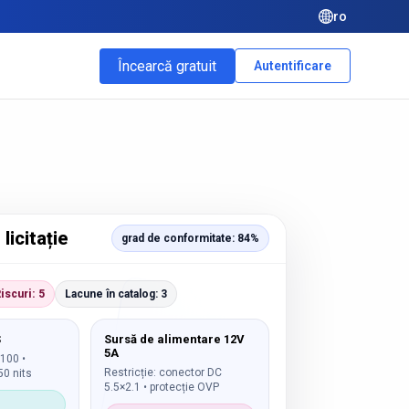
ro
Încearcă gratuit
Autentificare
licitație
grad de conformitate: 84%
iscuri: 5
Lacune în catalog: 3
S
Sursă de alimentare 12V
5A
×100 •
Restricție: conector DC
50 nits
5.5×2.1 • protecție OVP