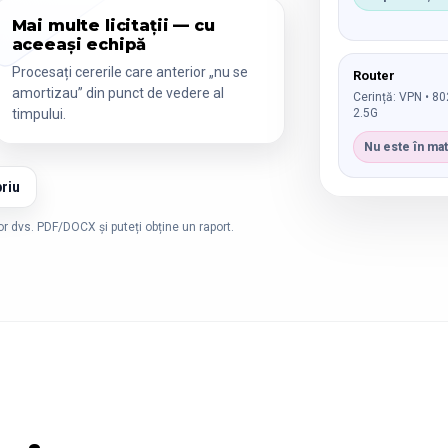
Mai multe licitații — cu
aceeași echipă
Procesați cererile care anterior „nu se
Router
amortizau” din punct de vedere al
Cerință: VPN • 80
2.5G
timpului.
Nu este în ma
riu
lor dvs. PDF/DOCX și puteți obține un raport.