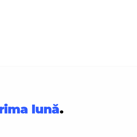
prima lună
.