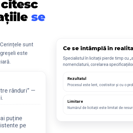
 citesc
ațiile
se
 Cerințele sunt
Ce se întâmplă în realit
 greșeli este
Specialistul în licitații pierde timp c
iară.
nomenclaturii, corelarea specificațiilor, 
Rezultatul
Procesul este lent, costisitor și cu o pro
tre rânduri” —
i.
Limitare
Numărul de licitații este limitat de resu
ai puține
xistente pe