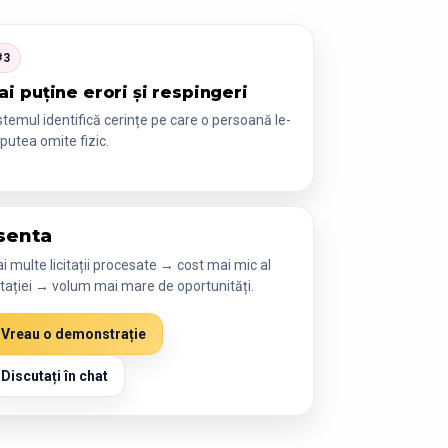
#3
ai puține erori și respingeri
stemul identifică cerințe pe care o persoană le-
 putea omite fizic.
senta
i multe licitații procesate → cost mai mic al
citației → volum mai mare de oportunități.
Vreau o demonstrație
Discutați în chat