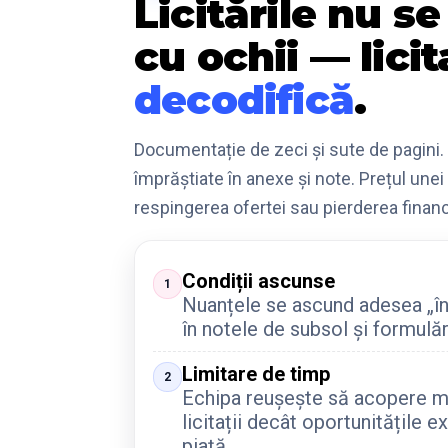
Licitările nu se
cu ochii — licit
decodifică
.
Documentație de zeci și sute de pagini.
împrăștiate în anexe și note. Prețul unei
respingerea ofertei sau pierderea financ
Condiții ascunse
1
Nuanțele se ascund adesea „în
în notele de subsol și formulăr
Limitare de timp
2
Echipa reușește să acopere m
licitații decât oportunitățile e
piață.