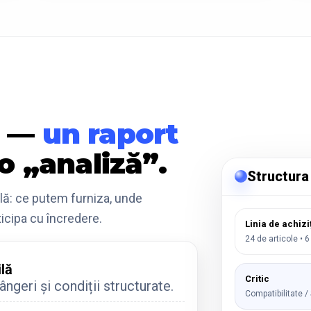
e —
un raport
 o „analiză”.
Structura
ală: ce putem furniza, unde
ticipa cu încredere.
Linia de achizi
24 de articole • 6
ilă
Critic
ângeri și condiții structurate.
Compatibilitate / 