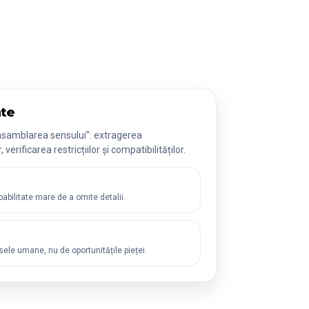
ate
u „asamblarea sensului”: extragerea
verificarea restricțiilor și compatibilităților.
babilitate mare de a omite detalii.
rsele umane, nu de oportunitățile pieței.