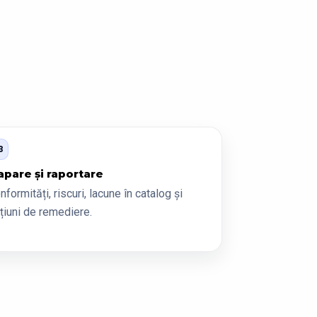
3
pare și raportare
nformități, riscuri, lacune în catalog și
țiuni de remediere.