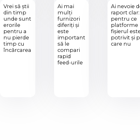
Vrei să știi
Ai mai
Ai nevoie 
din timp
mulți
raport clar:
unde sunt
furnizori
pentru ce
erorile
diferiți și
platforme
pentru a
este
fișierul est
nu pierde
important
potrivit și
timp cu
să le
care nu
încărcarea
compari
rapid
feed-urile