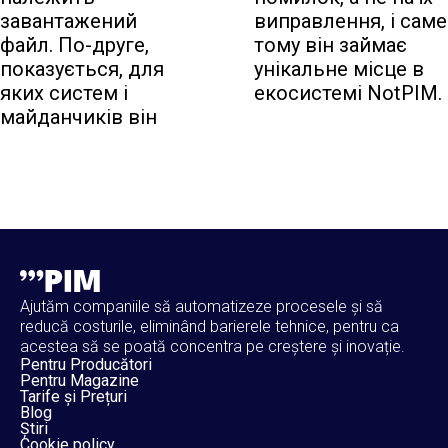
завантажений
виправлення, і саме
файл. По-друге,
тому він займає
показується, для
унікальне місце в
яких систем і
екосистемі NotPIM.
майданчиків він
Ajutăm companiile să automatizeze procesele și să
reducă costurile, eliminând barierele tehnice, pentru ca
acestea să se poată concentra pe creștere și inovație.
Pentru Producători
Pentru Magazine
Tarife și Prețuri
Blog
Știri
Cookie policy