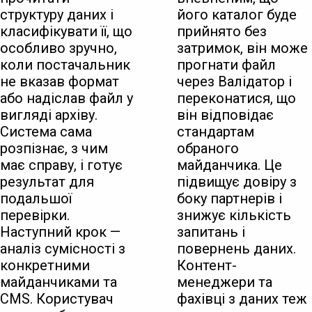
структуру даних і
його каталог буде
класифікувати її, що
прийнято без
особливо зручно,
затримок, він може
коли постачальник
прогнати файл
не вказав формат
через Валідатор і
або надіслав файл у
переконатися, що
вигляді архіву.
він відповідає
Система сама
стандартам
розпізнає, з чим
обраного
має справу, і готує
майданчика. Це
результат для
підвищує довіру з
подальшої
боку партнерів і
перевірки.
знижує кількість
Наступний крок —
запитань і
аналіз сумісності з
повернень даних.
конкретними
Контент-
майданчиками та
менеджери та
CMS. Користувач
фахівці з даних теж