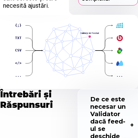
necesită ajustări.
{;}
Validator de Feed-uri
TXT
CSV
</>
...
...
Întrebări și
De ce este
Răspunsuri
necesar un
Validator
dacă feed-
ul se
deschide