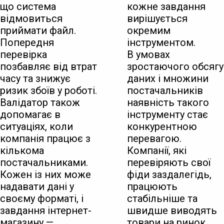
що система
кожне завдання
відмовиться
вирішується
приймати файл.
окремим
Попередня
інструментом.
перевірка
В умовах
позбавляє від втрат
зростаючого обсягу
часу та знижує
даних і множини
ризик збоїв у роботі.
постачальників
Валідатор також
наявність такого
допомагає в
інструменту стає
ситуаціях, коли
конкурентною
компанія працює з
перевагою.
кількома
Компанії, які
постачальниками.
перевіряють свої
Кожен із них може
фіди заздалегідь,
надавати дані у
працюють
своєму форматі, і
стабільніше та
завдання інтернет-
швидше виводять
магазину —
товари на ринок.