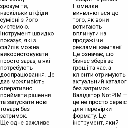
зрозуміти,
Помилки
наскільки ці фіди
виявляються до
сумісні з його
того, як вони
системою.
встигають
Інструмент швидко
вплинути на
показує, які з
продажі чи
файлів можна
рекламні кампанії.
використовувати
Це означає, що
просто зараз, а які
бізнес зберігає
потребують
гроші та час, а
доопрацювання. Це
клієнти отримують
дає можливість
актуальний каталог
оперативно
без затримок.
приймати рішення
Валідатор NotPIM —
та запускати нові
це не просто сервіс
товари без
для перевірки
затримок.
формату. Це
Ще одне важливе
інструмент, який