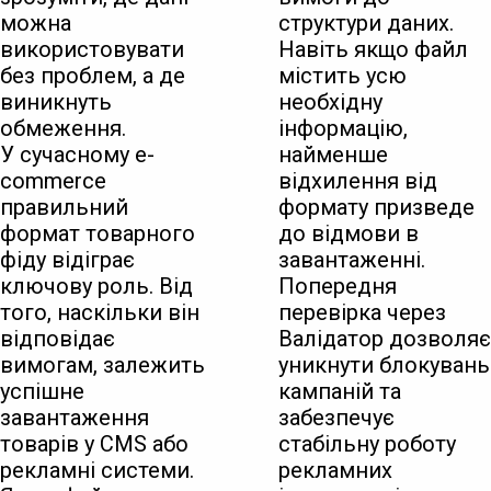
можна
структури даних.
використовувати
Навіть якщо файл
без проблем, а де
містить усю
виникнуть
необхідну
обмеження.
інформацію,
У сучасному e-
найменше
commerce
відхилення від
правильний
формату призведе
формат товарного
до відмови в
фіду відіграє
завантаженні.
ключову роль. Від
Попередня
того, наскільки він
перевірка через
відповідає
Валідатор дозволяє
вимогам, залежить
уникнути блокувань
успішне
кампаній та
завантаження
забезпечує
товарів у CMS або
стабільну роботу
рекламні системи.
рекламних