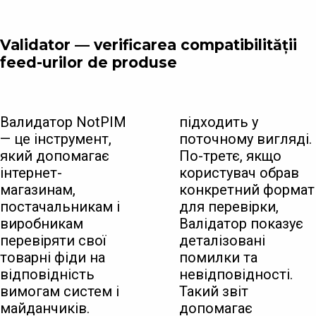
Validator — verificarea compatibilității
feed-urilor de produse
Валидатор NotPIM
підходить у
— це інструмент,
поточному вигляді.
який допомагає
По-третє, якщо
інтернет-
користувач обрав
магазинам,
конкретний формат
постачальникам і
для перевірки,
виробникам
Валідатор показує
перевіряти свої
деталізовані
товарні фіди на
помилки та
відповідність
невідповідності.
вимогам систем і
Такий звіт
майданчиків.
допомагає