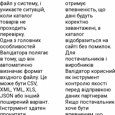
файл у систему, і
отримує
уникаєте ситуацій,
впевненість, що
коли каталог
дані будуть
товарів не
коректно
проходить
завантажені, а
перевірку.
каталог
Одна з головних
відобразиться на
особливостей
сайті без помилок.
Валідатора полягає
Для
в тому, що він
постачальників і
автоматично
виробників
визначає формат
Валідатор корисний
вхідного файлу. Це
як інструмент
може бути CSV,
контролю якості
XML, YML, XLS,
перед відправкою
JSON або інший
даних партнерам.
поширений варіант.
Якщо постачальник
Інструмент здатен
хоче бути
прочитати
впевненим, що