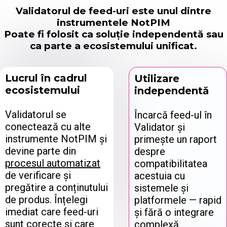
Validatorul de feed-uri este unul dintre
instrumentele NotPIM
Poate fi folosit ca soluție independentă sau
ca parte a ecosistemului unificat.
Lucrul în cadrul
Utilizare
ecosistemului
independentă
Validatorul se
Încarcă feed-ul în
conectează cu alte
Validator și
instrumente NotPIM și
primește un raport
devine parte din
despre
procesul automatizat
compatibilitatea
de verificare și
acestuia cu
pregătire a conținutului
sistemele și
de produs. Înțelegi
platformele — rapid
imediat care feed-uri
și fără o integrare
sunt corecte și care
complexă.