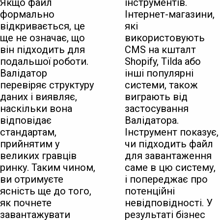
Якщо файл
інструментів.
формально
Інтернет-магазини,
відкривається, це
які
ще не означає, що
використовують
він підходить для
CMS на кшталт
подальшої роботи.
Shopify, Tilda або
Валідатор
інші популярні
перевіряє структуру
системи, також
даних і виявляє,
виграють від
наскільки вона
застосування
відповідає
Валідатора.
стандартам,
Інструмент показує,
прийнятим у
чи підходить файл
великих гравців
для завантаження
ринку. Таким чином,
саме в цю систему,
ви отримуєте
і попереджає про
ясність ще до того,
потенційні
як почнете
невідповідності. У
завантажувати
результаті бізнес