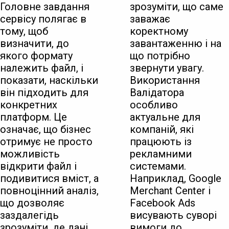
Головне завдання
зрозуміти, що саме
сервісу полягає в
заважає
тому, щоб
коректному
визначити, до
завантаженню і на
якого формату
що потрібно
належить файл, і
звернути увагу.
показати, наскільки
Використання
він підходить для
Валідатора
конкретних
особливо
платформ. Це
актуальне для
означає, що бізнес
компаній, які
отримує не просто
працюють із
можливість
рекламними
відкрити файл і
системами.
подивитися вміст, а
Наприклад, Google
повноцінний аналіз,
Merchant Center і
що дозволяє
Facebook Ads
заздалегідь
висувають суворі
зрозуміти, де дані
вимоги до