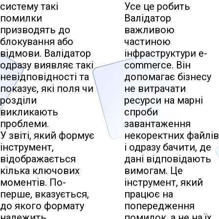
систему такі
Усе це робить
помилки
Валідатор
призводять до
важливою
блокування або
частиною
відмови. Валідатор
інфраструктури e-
одразу виявляє такі
commerce. Він
невідповідності та
допомагає бізнесу
показує, які поля чи
не витрачати
розділи
ресурси на марні
викликають
спроби
проблеми.
завантаження
У звіті, який формує
некоректних файлів
інструмент,
і одразу бачити, де
відображається
дані відповідають
кілька ключових
вимогам. Це
моментів. По-
інструмент, який
перше, вказується,
працює на
до якого формату
попередження
належить
помилок, а не на їх