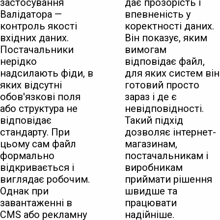
застосування
дає прозорість і
Валідатора —
впевненість у
контроль якості
коректності даних.
вхідних даних.
Він показує, яким
Постачальники
вимогам
нерідко
відповідає файл,
надсилають фіди, в
для яких систем він
яких відсутні
готовий просто
обов'язкові поля
зараз і де є
або структура не
невідповідності.
відповідає
Такий підхід
стандарту. При
дозволяє інтернет-
цьому сам файл
магазинам,
формально
постачальникам і
відкривається і
виробникам
виглядає робочим.
приймати рішення
Однак при
швидше та
завантаженні в
працювати
CMS або рекламну
надійніше.