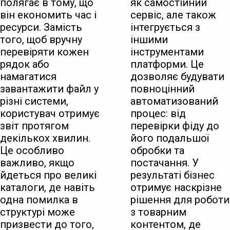
полягає в тому, що
як самостійний
він економить час і
сервіс, але також
ресурси. Замість
інтегрується з
того, щоб вручну
іншими
перевіряти кожен
інструментами
рядок або
платформи. Це
намагатися
дозволяє будувати
завантажити файл у
повноцінний
різні системи,
автоматизований
користувач отримує
процес: від
звіт протягом
перевірки фіду до
декількох хвилин.
його подальшої
Це особливо
обробки та
важливо, якщо
постачання. У
йдеться про великі
результаті бізнес
каталоги, де навіть
отримує наскрізне
одна помилка в
рішення для роботи
структурі може
з товарним
призвести до того,
контентом, де