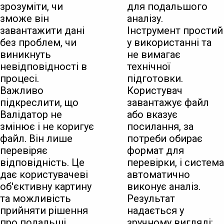
зрозуміти, чи
для подальшого
зможе він
аналізу.
завантажити дані
Інструмент простий
без проблем, чи
у використанні та
виникнуть
не вимагає
невідповідності в
технічної
процесі.
підготовки.
Важливо
Користувач
підкреслити, що
завантажує файл
Валідатор не
або вказує
змінює і не коригує
посилання, за
файл. Він лише
потреби обирає
перевіряє
формат для
відповідність. Це
перевірки, і система
дає користувачеві
автоматично
об'єктивну картину
виконує аналіз.
та можливість
Результат
прийняти рішення
надається у
про подальші
зручному вигляді: