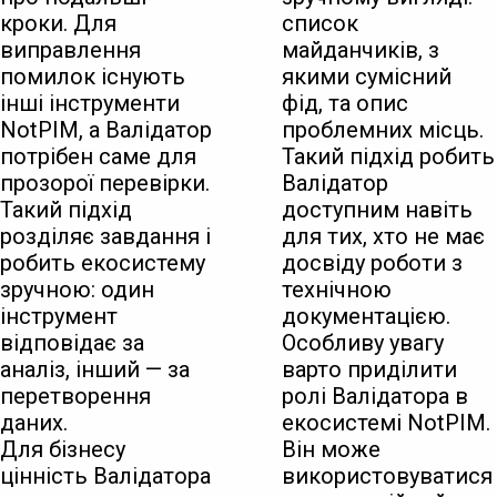
кроки. Для
список
виправлення
майданчиків, з
помилок існують
якими сумісний
інші інструменти
фід, та опис
NotPIM, а Валідатор
проблемних місць.
потрібен саме для
Такий підхід робить
прозорої перевірки.
Валідатор
Такий підхід
доступним навіть
розділяє завдання і
для тих, хто не має
робить екосистему
досвіду роботи з
зручною: один
технічною
інструмент
документацією.
відповідає за
Особливу увагу
аналіз, інший — за
варто приділити
перетворення
ролі Валідатора в
даних.
екосистемі NotPIM.
Для бізнесу
Він може
цінність Валідатора
використовуватися