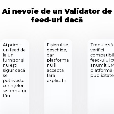
Ai nevoie de un Validator de
feed-uri dacă
Ai primit
Fișierul se
Trebuie să
un feed de
deschide,
verifici
la un
dar
compatibil
furnizor și
platforma
feed-ului 
nu ești
nu îl
anumit CM
sigur dacă
acceptă
platformă
se
fără
publicitate
potrivește
explicații
cerințelor
sistemului
tău