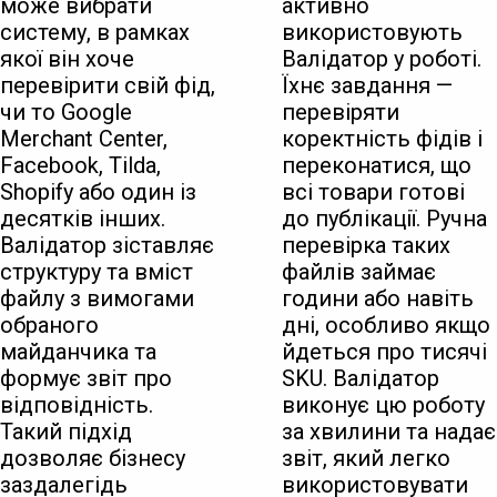
може вибрати
активно
систему, в рамках
використовують
якої він хоче
Валідатор у роботі.
перевірити свій фід,
Їхнє завдання —
чи то Google
перевіряти
Merchant Center,
коректність фідів і
Facebook, Tilda,
переконатися, що
Shopify або один із
всі товари готові
десятків інших.
до публікації. Ручна
Валідатор зіставляє
перевірка таких
структуру та вміст
файлів займає
файлу з вимогами
години або навіть
обраного
дні, особливо якщо
майданчика та
йдеться про тисячі
формує звіт про
SKU. Валідатор
відповідність.
виконує цю роботу
Такий підхід
за хвилини та надає
дозволяє бізнесу
звіт, який легко
заздалегідь
використовувати