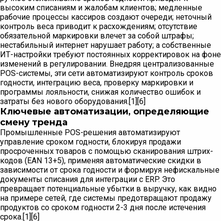
высоким списаниям и жалобам клиентов; медленные
рабочие процессы кассиров создают очереди; неточный
контроль веса приводит к расхождениям; отсутствие
обязательной маркировки влечет за собой штрафы;
нестабильный интернет нарушает работу; а собственные
ИТ-настройки требуют постоянных корректировок на фоне
изменений в регулировании. Внедряя централизованные
POS-системы, эти сети автоматизируют контроль сроков
годности, интеграцию веса, проверку маркировки и
программы лояльности, снижая количество ошибок и
затраты без нового оборудования.[1][6]
Ключевые автоматизации, определяющие
смену тренда
Промышленные POS-решения автоматизируют
управление сроком годности, блокируя продажи
просроченных товаров с помощью сканирования штрих-
кодов (EAN 13+5), применяя автоматические скидки в
зависимости от срока годности и формируя нефискальные
документы списания для интеграции с ERP. Это
превращает потенциальные убытки в выручку, как видно
на примере сетей, где системы предотвращают продажу
продуктов со сроком годности 2-3 дня после истечения
срока.[1][6]