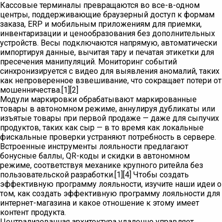
Кассовые терминалы превращаются во все-в-одном
центры, поддерживающие браузерный доступ к формам
заказа, ERP и мобильным приложениям для приемки,
инвентаризации и ценообразования без дополнительных
устройств. Весы подключаются напрямую, автоматически
импортируя данные, вычитая тару и печатая этикетки для
пресечения манипуляций. Мониторинг событий
синхронизируется с видео для выявления аномалий, таких
как непроверенное взвешивание, что сокращает потери от
мошенничества.[1][2]
Модули маркировки обрабатывают маркированные
товары в автономном режиме, аннулируя дубликаты или
изъятые товары при первой продаже — даже для сыпучих
продуктов, таких как сыр — в то время как локальные
фискальные проверки устраняют потребность в сервере.
Встроенные инструменты лояльности предлагают
бонусные баллы, QR-коды и скидки в автономном
режиме, соответствуя механике крупного ритейла без
пользовательской разработки.[1][4] Чтобы создать
эффективную программу лояльности, изучите наши идеи о
том, как создать эффективную программу лояльности для
интернет-магазина и какое отношение к этому имеет
контент продукта.
Централизованная архитектура удаленно управляет