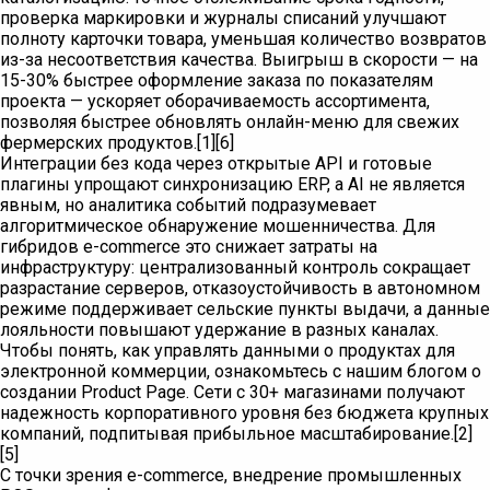
проверка маркировки и журналы списаний улучшают
полноту карточки товара, уменьшая количество возвратов
из-за несоответствия качества. Выигрыш в скорости — на
15-30% быстрее оформление заказа по показателям
проекта — ускоряет оборачиваемость ассортимента,
позволяя быстрее обновлять онлайн-меню для свежих
фермерских продуктов.[1][6]
Интеграции без кода через открытые API и готовые
плагины упрощают синхронизацию ERP, а AI не является
явным, но аналитика событий подразумевает
алгоритмическое обнаружение мошенничества. Для
гибридов e-commerce это снижает затраты на
инфраструктуру: централизованный контроль сокращает
разрастание серверов, отказоустойчивость в автономном
режиме поддерживает сельские пункты выдачи, а данные
лояльности повышают удержание в разных каналах.
Чтобы понять, как управлять данными о продуктах для
электронной коммерции, ознакомьтесь с нашим блогом о
создании Product Page. Сети с 30+ магазинами получают
надежность корпоративного уровня без бюджета крупных
компаний, подпитывая прибыльное масштабирование.[2]
[5]
С точки зрения e-commerce, внедрение промышленных