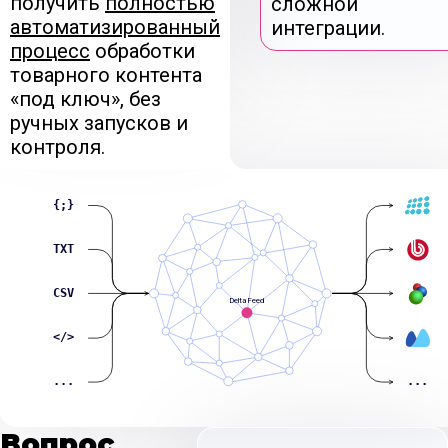
получить
полностью
сложной
автоматизированный
интеграции.
процесс
обработки
товарного контента
«под ключ», без
ручных запусков и
контроля.
{;}
TXT
CSV
Delta Feed
</>
...
...
Вопрос