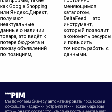
платформы, такие
постоянно
как Google Shopping
меняющимся
или Яндекс.Директ,
каталогом,
получают
DeltaFeed — это
неактуальные
инструмент,
данные о наличии
который позволит
товара, это ведёт к
экономить ресурсы
потере бюджета и
и повысить
показу объявлений
точность работы с
по позициям,
данными.
Мы помогаем бизнесу автоматизировать процессы и
сокращать издержки, устраняя технические барьеры,
чтобы он мог сосредоточиться на росте и инновациях.