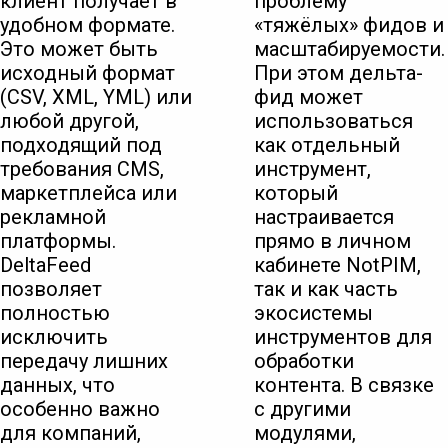
клиент получает в
проблему
удобном формате.
«тяжёлых» фидов и
Это может быть
масштабируемости.
исходный формат
При этом дельта-
(CSV, XML, YML) или
фид может
любой другой,
использоваться
подходящий под
как отдельный
требования CMS,
инструмент,
маркетплейса или
который
рекламной
настраивается
платформы.
прямо в личном
DeltaFeed
кабинете NotPIM,
позволяет
так и как часть
полностью
экосистемы
исключить
инструментов для
передачу лишних
обработки
данных, что
контента. В связке
особенно важно
с другими
для компаний,
модулями,