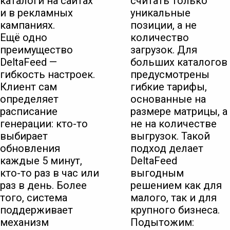
каталоги на сайтах
считать только
и в рекламных
уникальные
кампаниях.
позиции, а не
Ещё одно
количество
преимущество
загрузок. Для
DeltaFeed —
больших каталогов
гибкость настроек.
предусмотрены
Клиент сам
гибкие тарифы,
определяет
основанные на
расписание
размере матрицы, а
генерации: кто-то
не на количестве
выбирает
выгрузок. Такой
обновления
подход делает
каждые 5 минут,
DeltaFeed
кто-то раз в час или
выгодным
раз в день. Более
решением как для
того, система
малого, так и для
поддерживает
крупного бизнеса.
механизм
Подытожим: