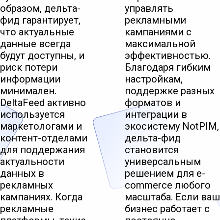
образом, дельта-
управлять
фид гарантирует,
рекламными
что актуальные
кампаниями с
данные всегда
максимальной
будут доступны, и
эффективностью.
риск потери
Благодаря гибким
информации
настройкам,
минимален.
поддержке разных
DeltaFeed активно
форматов и
используется
интеграции в
маркетологами и
экосистему NotPIM,
контент-отделами
дельта-фид
для поддержания
становится
актуальности
универсальным
данных в
решением для e-
рекламных
commerce любого
кампаниях. Когда
масштаба. Если ваш
рекламные
бизнес работает с