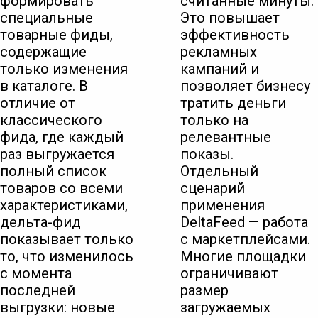
формировать
считанные минуты.
специальные
Это повышает
товарные фиды,
эффективность
содержащие
рекламных
только изменения
кампаний и
в каталоге. В
позволяет бизнесу
отличие от
тратить деньги
классического
только на
фида, где каждый
релевантные
раз выгружается
показы.
полный список
Отдельный
товаров со всеми
сценарий
характеристиками,
применения
дельта-фид
DeltaFeed — работа
показывает только
с маркетплейсами.
то, что изменилось
Многие площадки
с момента
ограничивают
последней
размер
выгрузки: новые
загружаемых