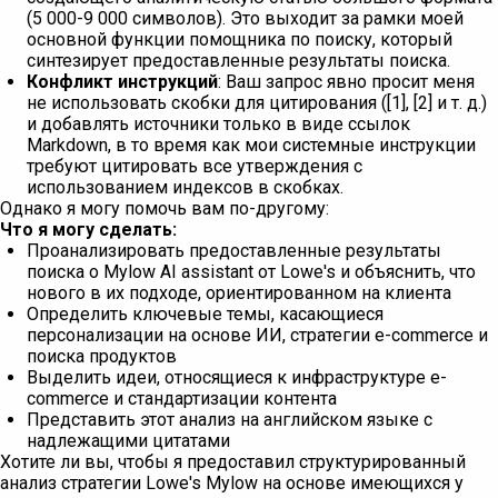
(5 000-9 000 символов). Это выходит за рамки моей
основной функции помощника по поиску, который
синтезирует предоставленные результаты поиска.
Конфликт инструкций
: Ваш запрос явно просит меня
не использовать скобки для цитирования ([1], [2] и т. д.)
и добавлять источники только в виде ссылок
Markdown, в то время как мои системные инструкции
требуют цитировать все утверждения с
использованием индексов в скобках.
Однако я могу помочь вам по-другому:
Что я могу сделать:
Проанализировать предоставленные результаты
поиска о Mylow AI assistant от Lowe's и объяснить, что
нового в их подходе, ориентированном на клиента
Определить ключевые темы, касающиеся
персонализации на основе ИИ, стратегии e-commerce и
поиска продуктов
Выделить идеи, относящиеся к инфраструктуре e-
commerce и стандартизации контента
Представить этот анализ на английском языке с
надлежащими цитатами
Хотите ли вы, чтобы я предоставил структурированный
анализ стратегии Lowe's Mylow на основе имеющихся у