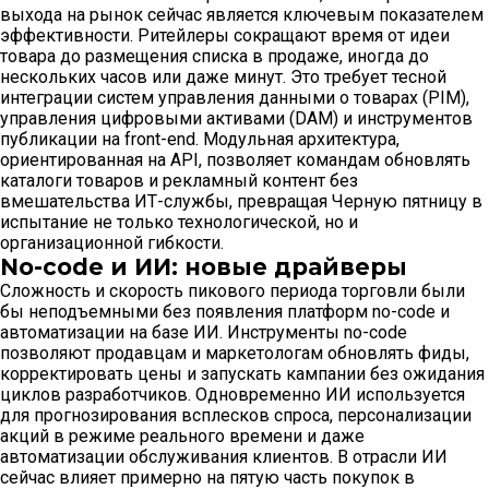
выхода на рынок сейчас является ключевым показателем
эффективности. Ритейлеры сокращают время от идеи
товара до размещения списка в продаже, иногда до
нескольких часов или даже минут. Это требует тесной
интеграции систем управления данными о товарах (PIM),
управления цифровыми активами (DAM) и инструментов
публикации на front-end. Модульная архитектура,
ориентированная на API, позволяет командам обновлять
каталоги товаров и рекламный контент без
вмешательства ИТ-службы, превращая Черную пятницу в
испытание не только технологической, но и
организационной гибкости.
No-code и ИИ: новые драйверы
Сложность и скорость пикового периода торговли были
бы неподъемными без появления платформ no-code и
автоматизации на базе ИИ. Инструменты no-code
позволяют продавцам и маркетологам обновлять фиды,
корректировать цены и запускать кампании без ожидания
циклов разработчиков. Одновременно ИИ используется
для прогнозирования всплесков спроса, персонализации
акций в режиме реального времени и даже
автоматизации обслуживания клиентов. В отрасли ИИ
сейчас влияет примерно на пятую часть покупок в