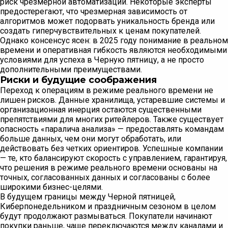
риск чрезмерной автоматизации. Некоторые эксперты
предостерегают, что чрезмерная зависимость от
алгоритмов может подорвать уникальность бренда или
создать гиперчувствительных к ценам покупателей.
Однако консенсус ясен: в 2025 году понимание в реальном
времени и оперативная гибкость являются необходимыми
условиями для успеха в Черную пятницу, а не просто
дополнительными преимуществами.
Риски и будущие соображения
Переход к операциям в режиме реального времени не
лишен рисков. Данные хранилища, устаревшие системы и
организационная инерция остаются существенными
препятствиями для многих ритейлеров. Также существует
опасность «паралича анализа» — предоставлять командам
больше данных, чем они могут обработать, или
действовать без четких ориентиров. Успешные компании
— те, кто балансируют скорость с управлением, гарантируя,
что решения в режиме реального времени основаны на
точных, согласованных данных и согласованы с более
широкими бизнес-целями.
В будущем границы между Черной пятницей,
Киберпонедельником и праздничным сезоном в целом
будут продолжают размываться. Покупатели начинают
покупки раньше, чаще переключаются между каналами и