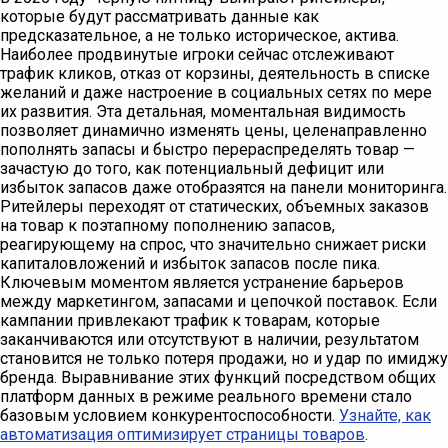
которые будут рассматривать данные как
предсказательное, а не только историческое, актива.
Наиболее продвинутые игроки сейчас отслеживают
трафик кликов, отказ от корзины, деятельность в списке
желаний и даже настроение в социальных сетях по мере
их развития. Эта детальная, моментальная видимость
позволяет динамично изменять цены, целенаправленно
пополнять запасы и быстро перераспределять товар —
зачастую до того, как потенциальный дефицит или
избыток запасов даже отобразятся на панели мониторинга.
Ритейлеры переходят от статических, объемных заказов
на товар к поэтапному пополнению запасов,
реагирующему на спрос, что значительно снижает риски
капиталовложений и избыток запасов после пика.
Ключевым моментом является устранение барьеров
между маркетингом, запасами и цепочкой поставок. Если
кампании привлекают трафик к товарам, которые
заканчиваются или отсутствуют в наличии, результатом
становится не только потеря продажи, но и удар по имиджу
бренда. Выравнивание этих функций посредством общих
платформ данных в режиме реального времени стало
базовым условием конкурентоспособности.
Узнайте, как
автоматизация оптимизирует страницы товаров
.