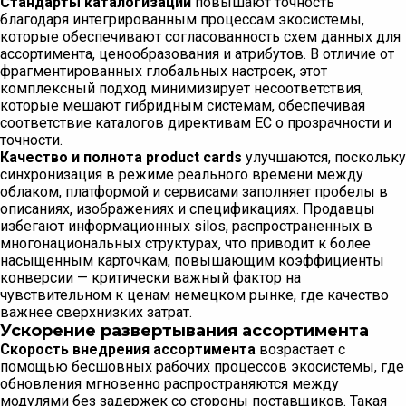
Стандарты каталогизации
повышают точность
благодаря интегрированным процессам экосистемы,
которые обеспечивают согласованность схем данных для
ассортимента, ценообразования и атрибутов. В отличие от
фрагментированных глобальных настроек, этот
комплексный подход минимизирует несоответствия,
которые мешают гибридным системам, обеспечивая
соответствие каталогов директивам ЕС о прозрачности и
точности.
Качество и полнота product cards
улучшаются, поскольку
синхронизация в режиме реального времени между
облаком, платформой и сервисами заполняет пробелы в
описаниях, изображениях и спецификациях. Продавцы
избегают информационных silos, распространенных в
многонациональных структурах, что приводит к более
насыщенным карточкам, повышающим коэффициенты
конверсии — критически важный фактор на
чувствительном к ценам немецком рынке, где качество
важнее сверхнизких затрат.
Ускорение развертывания ассортимента
Скорость внедрения ассортимента
возрастает с
помощью бесшовных рабочих процессов экосистемы, где
обновления мгновенно распространяются между
модулями без задержек со стороны поставщиков. Такая