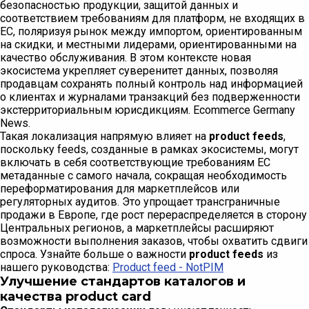
безопасностью продукции, защитой данных и
соответствием требованиям для платформ, не входящих в
ЕС, поляризуя рынок между импортом, ориентированным
на скидки, и местными лидерами, ориентированными на
качество обслуживания. В этом контексте новая
экосистема укрепляет суверенитет данных, позволяя
продавцам сохранять полный контроль над информацией
о клиентах и журналами транзакций без подверженности
экстерриториальным юрисдикциям. Ecommerce Germany
News.
Такая локализация напрямую влияет на
product feeds
,
поскольку feeds, созданные в рамках экосистемы, могут
включать в себя соответствующие требованиям ЕС
метаданные с самого начала, сокращая необходимость
переформатирования для маркетплейсов или
регуляторных аудитов. Это упрощает трансграничные
продажи в Европе, где рост перераспределяется в сторону
Центральных регионов, а маркетплейсы расширяют
возможности выполнения заказов, чтобы охватить сдвиги
спроса. Узнайте больше о важности
product feeds
из
нашего руководства:
Product feed - NotPIM
Улучшение стандартов каталогов и
качества product card