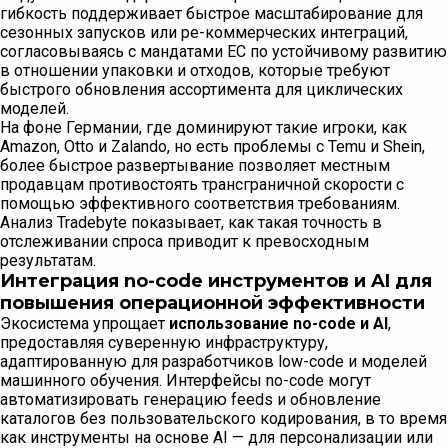
гибкость поддерживает быстрое масштабирование для
сезонных запусков или ре-коммерческих интеграций,
согласовываясь с мандатами ЕС по устойчивому развитию
в отношении упаковки и отходов, которые требуют
быстрого обновления ассортимента для циклических
моделей.
На фоне Германии, где доминируют такие игроки, как
Amazon, Otto и Zalando, но есть проблемы с Temu и Shein,
более быстрое развертывание позволяет местным
продавцам противостоять трансграничной скорости с
помощью эффективного соответствия требованиям.
Анализ Tradebyte показывает, как такая точность в
отслеживании спроса приводит к превосходным
результатам.
Интеграция no-code инструментов и AI для
повышения операционной эффективности
Экосистема упрощает
использование no-code и AI
,
предоставляя суверенную инфраструктуру,
адаптированную для разработчиков low-code и моделей
машинного обучения. Интерфейсы no-code могут
автоматизировать генерацию feeds и обновление
каталогов без пользовательского кодирования, в то время
как инструменты на основе AI — для персонализации или