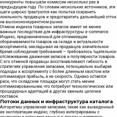
конкуренты повышали комиссии несколько раз в
предыдущем году. По словам нескольких источников, эти
шаги широко трактуются как попытка сохранить
лояльность продавцов и предотвратить дальнейший отток
на высококонкурентном рынке.
Отмена индекса товарных запасов имеет не менее
важные последствия для инфраструктуры e-commerce.
Индекс, предназначенный для оптимизации
оборачиваемости товаров на складе и актуальности
ассортимента, накладывал на продавцов значительное
бремя соблюдения требований — требовалось тщательное
отслеживание движения запасов и популярности товаров.
С его отменой продавцы восстанавливают гибкость в
стратегиях управления запасами, потенциально выбирая
подходы к ассортименту с более длинным хвостом или
оптимизируя прибыль, а не скорость. Однако остается
риск, что складские площади могут стать менее
оптимизированными, что потребует технологических или
процедурных адаптаций в других звеньях цепочки
поставок.
Потоки данных и инфраструктура каталога
Алгоритмы управления запасами, такие как выведенный
из эксплуатации индекс, глубоко интегрированы с
контентом и потоками данных в средах e-commerce.