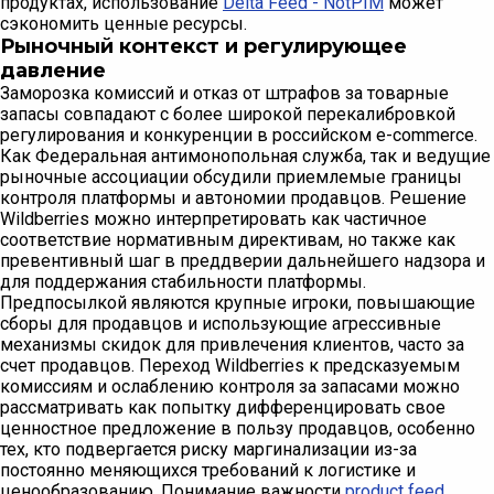
продуктах, использование
Delta Feed - NotPIM
может
сэкономить ценные ресурсы.
Рыночный контекст и регулирующее
давление
Заморозка комиссий и отказ от штрафов за товарные
запасы совпадают с более широкой перекалибровкой
регулирования и конкуренции в российском e-commerce.
Как Федеральная антимонопольная служба, так и ведущие
рыночные ассоциации обсудили приемлемые границы
контроля платформы и автономии продавцов. Решение
Wildberries можно интерпретировать как частичное
соответствие нормативным директивам, но также как
превентивный шаг в преддверии дальнейшего надзора и
для поддержания стабильности платформы.
Предпосылкой являются крупные игроки, повышающие
сборы для продавцов и использующие агрессивные
механизмы скидок для привлечения клиентов, часто за
счет продавцов. Переход Wildberries к предсказуемым
комиссиям и ослаблению контроля за запасами можно
рассматривать как попытку дифференцировать свое
ценностное предложение в пользу продавцов, особенно
тех, кто подвергается риску маргинализации из-за
постоянно меняющихся требований к логистике и
ценообразованию. Понимание важности
product feed