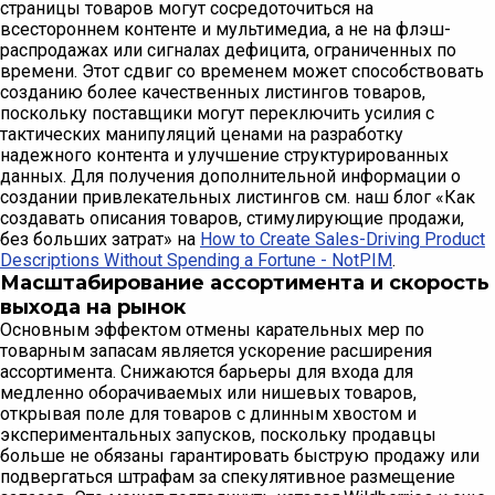
страницы товаров могут сосредоточиться на
всестороннем контенте и мультимедиа, а не на флэш-
распродажах или сигналах дефицита, ограниченных по
времени. Этот сдвиг со временем может способствовать
созданию более качественных листингов товаров,
поскольку поставщики могут переключить усилия с
тактических манипуляций ценами на разработку
надежного контента и улучшение структурированных
данных. Для получения дополнительной информации о
создании привлекательных листингов см. наш блог «Как
создавать описания товаров, стимулирующие продажи,
без больших затрат» на
How to Create Sales-Driving Product
Descriptions Without Spending a Fortune - NotPIM
.
Масштабирование ассортимента и скорость
выхода на рынок
Основным эффектом отмены карательных мер по
товарным запасам является ускорение расширения
ассортимента. Снижаются барьеры для входа для
медленно оборачиваемых или нишевых товаров,
открывая поле для товаров с длинным хвостом и
экспериментальных запусков, поскольку продавцы
больше не обязаны гарантировать быструю продажу или
подвергаться штрафам за спекулятивное размещение