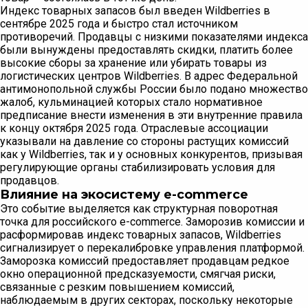
Индекс товарных запасов был введен Wildberries в
сентябре 2025 года и быстро стал источником
противоречий. Продавцы с низкими показателями индекса
были вынуждены предоставлять скидки, платить более
высокие сборы за хранение или убирать товары из
логистических центров Wildberries. В адрес Федеральной
антимонопольной службы России было подано множество
жалоб, кульминацией которых стало нормативное
предписание внести изменения в эти внутренние правила
к концу октября 2025 года. Отраслевые ассоциации
указывали на давление со стороны растущих комиссий
как у Wildberries, так и у основных конкурентов, призывая
регулирующие органы стабилизировать условия для
продавцов.
Влияние на экосистему e-commerce
Это событие выделяется как структурная поворотная
точка для российского e-commerce. Заморозив комиссии и
расформировав индекс товарных запасов, Wildberries
сигнализирует о перекалибровке управления платформой.
Заморозка комиссий предоставляет продавцам редкое
окно операционной предсказуемости, смягчая риски,
связанные с резким повышением комиссий,
наблюдаемым в других секторах, поскольку некоторые