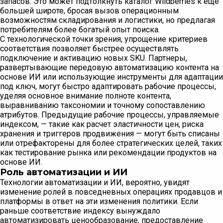
запасов. Это может подтолкнуть каталог Wildberries к еще
большей широте, бросая вызов операционным
возможностям складирования и логистики, но предлагая
потребителям более богатый опыт поиска.
С технологической точки зрения, упрощение критериев
соответствия позволяет быстрее осуществлять
подключение и активацию новых SKU. Партнеры,
развертывающие передовую автоматизацию контента на
основе ИИ или использующие инструменты для адаптации
под ключ, могут быстро адаптировать рабочие процессы,
уделяя основное внимание полноте контента,
выравниванию таксономии и точному сопоставлению
атрибутов. Предыдущие рабочие процессы, управляемые
индексом, — такие как расчет эластичности цен, риска
хранения и триггеров продвижения — могут быть списаны
или отрефакторены для более стратегических целей, таких
как тестирование рынка или рекомендации продуктов на
основе ИИ.
Роль автоматизации и ИИ
Технологии автоматизации и ИИ, вероятно, увидят
изменение ролей в повседневных операциях продавцов и
платформы в ответ на эти изменения политики. Если
раньше соответствие индексу вынуждало
автоматизировать ценообразование, предоставление