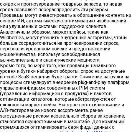
скидок и прогнозирование товарных запасов, то новая
среда позволяет перераспределить эти ресурсы.
Продавцы могут инвестировать в обогащение контента на
основе ИИ, автоматическую оптимизацию изображений
или улучшенные системы поддержки клиентов.
Аналогичным образом, маркетплейсы, такие как
Wildberries, могут уточнить внутренние алгоритмы, чтобы
больше сосредоточиться на прогнозировании спроса,
персонализированном поиске и предотвращении
мошенничества, используя освободившиеся
вычислительные и аналитические мощности.
Кроме того, по мере того, как продавцы начального
уровня и бутики набирают обороты, спрос на доступные
no-code SaaS-решения будет расти. Снижение нагрузки на
процессы стимулирует внедрение plug-and-play платформ
управления фидами, современных PIM-систем
(управление информацией о продуктах) и пакетов
оптимизации каталогов, которые абстрагируются от
сложности маркетплейса. Быстрое прототипирование и
A/B-тестирование нового ассортимента, ранее
затрудненные риском карательных сборов за хранение,
становятся осуществимыми в масштабе. Для компаний,
стремящихся оптимизировать свои фиды данных о