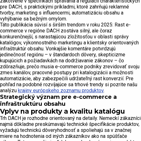
zakotvené v špecifikách správania a regulácií charakteristických
pre DACH, s praktickými príkladmi, ktoré zahrňujú reklamné
tvorby, marketing s influencermi, automatizáciu obsahu a
vyhýbanie sa bežným omylom.
Táto publikácia súvisí s širším trendom v roku 2025: Rast e-
commerce v regióne DACH zostáva silný, ale čoraz
konkurenčnejší, s narastajúcou zložitosťou v oblasti správy
katalógov, výkonnostného marketingu a klientsky orientovaných
infraštruktúr obsahu. Vonkajšie komentáre potvrdzujú
jedinečnosť regiónu – v štandardoch dôvery, skepticizme
kupujúcich a požiadavkách na dodržiavanie zákonov – čo
zdôrazňuje, prečo musia e-commerce podniky zrevidovať svoju
zmes kanálov, pracovné postupy pri katalogizácii a možnosti
automatizácie, aby zabezpečili udržateľný rast konverzií. Pre
pohľad na podobné rozvíjajúce sa trhové trendy si pozrite našu
analýzu
krajiny európskeho zoznamu produktov
.
Strategický význam pre e-commerce a
infraštruktúru obsahu
Vplyv na produkty a kvalitu katalógu
Trh DACH je rozhodne orientovaný na detaily. Nemeckí zákazníci
najmä dôkladne preskúmavajú technické špecifikácie produktov,
vyžadujú technickú dôveryhodnosť a spoliehajú sa v značnej
miere na hodnotenia od iných zákazníkov ako na spúšťače