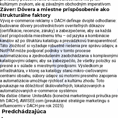
kultúrnym zvykom, ale aj závažným obchodným imperatívom.
Záver: Dôvera a miestne prispôsobenie ako
štrukturálne faktory
Vývoj e-commerce reklamy v DACH definuje dvojité odhodlanie:
budovanie dôvery prostredníctvom overiteľných dôkazov
(certifikácie, recenzie, záruky) a zabezpečenie, aby sa každá
časť prispôsobila miestnemu trhu – od jazyka a kombinácie
kanálov až po štruktúru katalógu a prevádzkovú transparentnosť.
Táto zložitosť si vyžaduje robustné riešenia pre správu údajov, a
NotPIM môže podporať podniky v tomto procese
automatizáciou a zjednodušením zaobchádzania s komplexnými
katalógovými údajmi, aby sa zabezpečilo, že všetky položky sú
presné a v súlade s miestnymi predpismi. Výsledkom je
infraštruktúra, v ktorej sa katalógy stanú mikro-cieľovanými
centrami obsahu, súbory údajov sú motormi presného zapojenia
a automatizácia umožňuje rýchlosť a kultúrnu zhodu. Toto
poukazuje na dôležitosť škálovateľných, lokalizovaných a
automatizovaných e-commerce systémov.
Na ďalšie čítanie: UnitedAds (konečná marketingová príručka pre
trh DACH), AWISEE.com (preukázané stratégie marketingu s
influencermi v DACH pre rok 2025).
Predchádzajúca