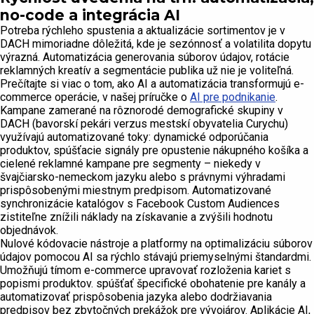
no-code a integrácia AI
Potreba rýchleho spustenia a aktualizácie sortimentov je v
DACH mimoriadne dôležitá, kde je sezónnosť a volatilita dopytu
výrazná. Automatizácia generovania súborov údajov, rotácie
reklamných kreatív a segmentácie publika už nie je voliteľná.
Prečítajte si viac o tom, ako AI a automatizácia transformujú e-
commerce operácie, v našej príručke o
AI pre podnikanie
.
Kampane zamerané na rôznorodé demografické skupiny v
DACH (bavorskí pekári verzus mestskí obyvatelia Curychu)
využívajú automatizované toky: dynamické odporúčania
produktov, spúšťacie signály pre opustenie nákupného košíka a
cielené reklamné kampane pre segmenty – niekedy v
švajčiarsko-nemeckom jazyku alebo s právnymi výhradami
prispôsobenými miestnym predpisom. Automatizované
synchronizácie katalógov s Facebook Custom Audiences
zistiteľne znížili náklady na získavanie a zvýšili hodnotu
objednávok.
Nulové kódovacie nástroje a platformy na optimalizáciu súborov
údajov pomocou AI sa rýchlo stávajú priemyselnými štandardmi.
Umožňujú tímom e-commerce upravovať rozloženia kariet s
popismi produktov. spúšťať špecifické obohatenie pre kanály a
automatizovať prispôsobenia jazyka alebo dodržiavania
predpisov bez zbytočných prekážok pre vývojárov. Aplikácie AI,