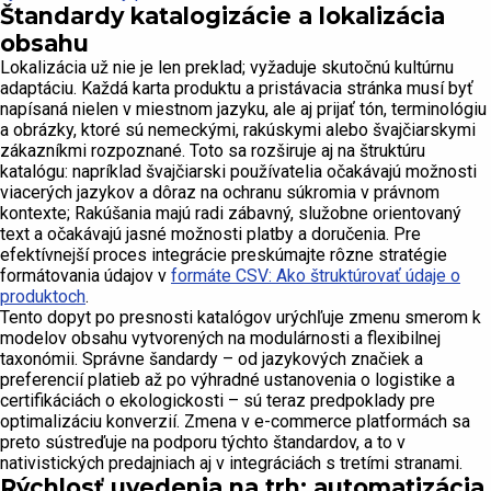
Štandardy katalogizácie a lokalizácia
obsahu
Lokalizácia už nie je len preklad; vyžaduje skutočnú kultúrnu
adaptáciu. Každá karta produktu a pristávacia stránka musí byť
napísaná nielen v miestnom jazyku, ale aj prijať tón, terminológiu
a obrázky, ktoré sú nemeckými, rakúskymi alebo švajčiarskymi
zákazníkmi rozpoznané. Toto sa rozširuje aj na štruktúru
katalógu: napríklad švajčiarski používatelia očakávajú možnosti
viacerých jazykov a dôraz na ochranu súkromia v právnom
kontexte; Rakúšania majú radi zábavný, služobne orientovaný
text a očakávajú jasné možnosti platby a doručenia. Pre
efektívnejší proces integrácie preskúmajte rôzne stratégie
formátovania údajov v
formáte CSV: Ako štruktúrovať údaje o
produktoch
.
Tento dopyt po presnosti katalógov urýchľuje zmenu smerom k
modelov obsahu vytvorených na modulárnosti a flexibilnej
taxonómii. Správne šandardy – od jazykových značiek a
preferencií platieb až po výhradné ustanovenia o logistike a
certifikáciách o ekologickosti – sú teraz predpoklady pre
optimalizáciu konverzií. Zmena v e-commerce platformách sa
preto sústreďuje na podporu týchto štandardov, a to v
nativistických predajniach aj v integráciách s tretími stranami.
Rýchlosť uvedenia na trh: automatizácia,