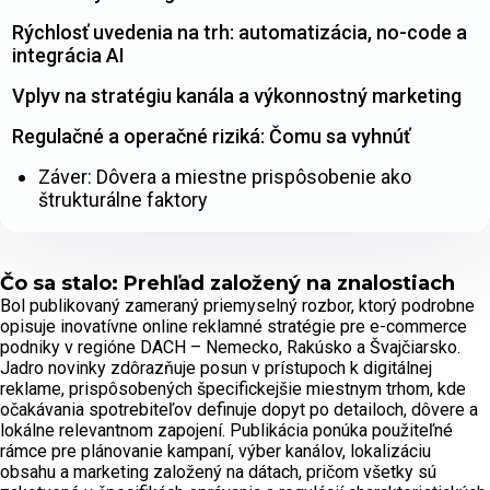
Rýchlosť uvedenia na trh: automatizácia, no-code a
integrácia AI
Vplyv na stratégiu kanála a výkonnostný marketing
Regulačné a operačné riziká: Čomu sa vyhnúť
Záver: Dôvera a miestne prispôsobenie ako
štrukturálne faktory
Čo sa stalo: Prehľad založený na znalostiach
Bol publikovaný zameraný priemyselný rozbor, ktorý podrobne
opisuje inovatívne online reklamné stratégie pre e-commerce
podniky v regióne DACH – Nemecko, Rakúsko a Švajčiarsko.
Jadro novinky zdôrazňuje posun v prístupoch k digitálnej
reklame, prispôsobených špecifickejšie miestnym trhom, kde
očakávania spotrebiteľov definuje dopyt po detailoch, dôvere a
lokálne relevantnom zapojení. Publikácia ponúka použiteľné
rámce pre plánovanie kampaní, výber kanálov, lokalizáciu
obsahu a marketing založený na dátach, pričom všetky sú