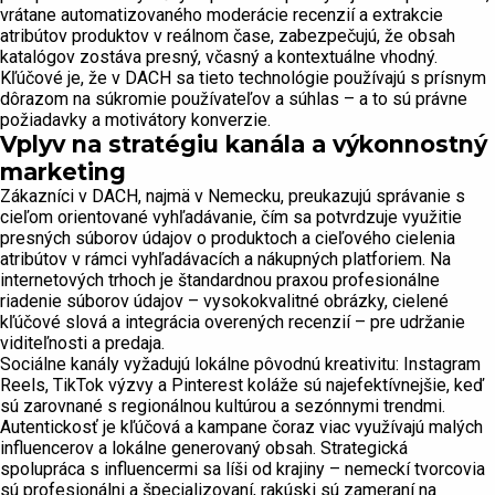
vrátane automatizovaného moderácie recenzií a extrakcie
atribútov produktov v reálnom čase, zabezpečujú, že obsah
katalógov zostáva presný, včasný a kontextuálne vhodný.
Kľúčové je, že v DACH sa tieto technológie používajú s prísnym
dôrazom na súkromie používateľov a súhlas – a to sú právne
požiadavky a motivátory konverzie.
Vplyv na stratégiu kanála a výkonnostný
marketing
Zákazníci v DACH, najmä v Nemecku, preukazujú správanie s
cieľom orientované vyhľadávanie, čím sa potvrdzuje využitie
presných súborov údajov o produktoch a cieľového cielenia
atribútov v rámci vyhľadávacích a nákupných platforiem. Na
internetových trhoch je štandardnou praxou profesionálne
riadenie súborov údajov – vysokokvalitné obrázky, cielené
kľúčové slová a integrácia overených recenzií – pre udržanie
viditeľnosti a predaja.
Sociálne kanály vyžadujú lokálne pôvodnú kreativitu: Instagram
Reels, TikTok výzvy a Pinterest koláže sú najefektívnejšie, keď
sú zarovnané s regionálnou kultúrou a sezónnymi trendmi.
Autentickosť je kľúčová a kampane čoraz viac využívajú malých
influencerov a lokálne generovaný obsah. Strategická
spolupráca s influencermi sa líši od krajiny – nemeckí tvorcovia
sú profesionálni a špecializovaní, rakúski sú zameraní na