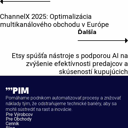
ChannelX 2025: Optimalizácia
multikanálového obchodu v Európe
Ďalšia
Etsy spúšťa nástroje s podporou AI na
zvýšenie efektívnosti predajcov a
skúseností kupujúcich
Pomáhame podnikom automatizovať procesy a znižovať
náklady tým, že odstraňujeme technické bariéry, aby sa
mohli sústrediť na rast a inovácie.
Pre Výrobcov
Pre Obchody
Cenník