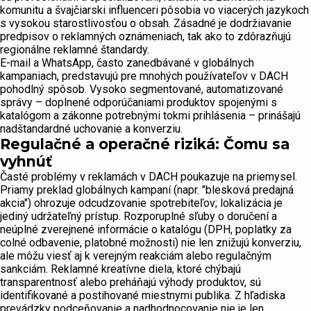
komunitu a švajčiarski influenceri pôsobia vo viacerých jazykoch
s vysokou starostlivosťou o obsah. Zásadné je dodržiavanie
predpisov o reklamných oznámeniach, tak ako to zdôrazňujú
regionálne reklamné štandardy.
E-mail a WhatsApp, často zanedbávané v globálnych
kampaniach, predstavujú pre mnohých používateľov v DACH
pohodlný spôsob. Vysoko segmentované, automatizované
správy – doplnené odporúčaniami produktov spojenými s
katalógom a zákonne potrebnými tokmi prihlásenia – prinášajú
nadštandardné uchovanie a konverziu.
Regulačné a operačné riziká: Čomu sa
vyhnúť
Časté problémy v reklamách v DACH poukazuje na priemysel.
Priamy preklad globálnych kampaní (napr. "blesková predajná
akcia") ohrozuje odcudzovanie spotrebiteľov; lokalizácia je
jediný udržateľný prístup. Rozporuplné sľuby o doručení a
neúplné zverejnené informácie o katalógu (DPH, poplatky za
colné odbavenie, platobné možnosti) nie len znižujú konverziu,
ale môžu viesť aj k verejným reakciám alebo regulačným
sankciám. Reklamné kreatívne diela, ktoré chýbajú
transparentnosť alebo preháňajú výhody produktov, sú
identifikované a postihované miestnymi publika. Z hľadiska
prevádzky podceňovanie a nadhodnocovanie nie je len