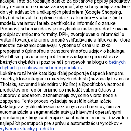
nákupu. Toto sa rozširuje ďaleko za obsahové popisy produktov:
tímy e-commerce musia zabezpečiť, aby súbory údajov zaslané
do vyhľadávacích a nákupných platforiem (Google Shopping,
trhy) obsahovali komplexné údaje s atribútmi – vrátane čísla
modelu, variantov farieb, certifikácií a informácií o záruke.
Presnosť súborov údajov je nevyhnutná nielen pre dodržiavanie
predpisov (miestne formáty, DPH, zverejňovanie informácií o
vrátení tovaru), ale aj pre presné vyhľadávanie a filtrovanie, ktoré
miestni zákazníci očakávajú. Výkonnosť kanálu je úzko
prepojená s úplnosťou a transparentnosťou údajov o katalógu.
Pre hlbšie pochopenie problémov s údajmi o produktoch a
bežných chybách si pozrite náš príspevok na blogu o
bežných
chybách pri nahrávaní súborov produktov
.
Lokálne rozšírenie katalógu ďalej podporuje úspech kampaní.
Značky, ktoré integrácia miestnych udalostí (sezóna lyžovania v
Tirolsku, adventné kalendáre v Kolíne) a špecifické vlastnosti
produktov pre región priamo do metadát súboru údajov a
súborov s obsahom, zaznamenajú zvýšenie viditeľnosti a
zapojenia. Tento proces vyžaduje neustále aktualizácie
katalógov a rýchlu aktiváciu sezónnych sortimentov, čím sa
automatizácia a segmentácia stávajú hlavnými operatívnymi
prioritami pre tímy zaoberajúce sa obsahom. Viac sa dozviete o
najlepších postupoch pre správu a automatizáciu výrobkov v
vytvorení stránky produktu
.