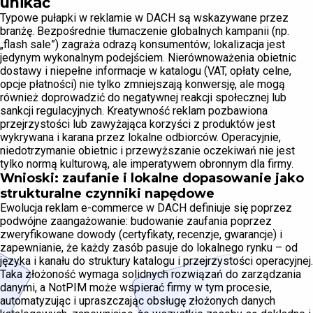
unikać
Typowe pułapki w reklamie w DACH są wskazywane przez
branżę. Bezpośrednie tłumaczenie globalnych kampanii (np.
„flash sale”) zagraża odrazą konsumentów; lokalizacja jest
jedynym wykonalnym podejściem. Nierównoważenia obietnic
dostawy i niepełne informacje w katalogu (VAT, opłaty celne,
opcje płatności) nie tylko zmniejszają konwersję, ale mogą
również doprowadzić do negatywnej reakcji społecznej lub
sankcji regulacyjnych. Kreatywność reklam pozbawiona
przejrzystości lub zawyżająca korzyści z produktów jest
wykrywana i karana przez lokalne odbiorców. Operacyjnie,
niedotrzymanie obietnic i przewyższanie oczekiwań nie jest
tylko normą kulturową, ale imperatywem obronnym dla firmy.
Wnioski: zaufanie i lokalne dopasowanie jako
strukturalne czynniki napędowe
Ewolucja reklam e-commerce w DACH definiuje się poprzez
podwójne zaangażowanie: budowanie zaufania poprzez
zweryfikowane dowody (certyfikaty, recenzje, gwarancje) i
zapewnianie, że każdy zasób pasuje do lokalnego rynku – od
języka i kanału do struktury katalogu i przejrzystości operacyjnej.
Taka złożoność wymaga solidnych rozwiązań do zarządzania
danymi, a NotPIM może wspierać firmy w tym procesie,
automatyzując i upraszczając obsługę złożonych danych