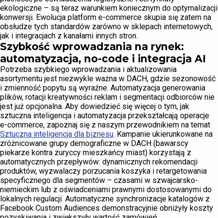
ekologiczne – są teraz warunkiem koniecznym do optymalizacji
konwersji. Ewolucja platform e-commerce skupia się zatem na
obsłudze tych standardów zarówno w sklepach internetowych,
jak i integracjach z kanałami innych stron.
Szybkość wprowadzania na rynek:
automatyzacja, no-code i integracja AI
Potrzeba szybkiego wprowadzania i aktualizowania
asortymentu jest niezwykle ważna w DACH, gdzie sezonowość
i zmienność popytu są wyraźne. Automatyzacja generowania
plików, rotacji kreatywności reklam i segmentacji odbiorców nie
jest już opcjonalna. Aby dowiedzieć się więcej o tym, jak
sztuczna inteligencja i automatyzacja przekształcają operacje
e-commerce, zapoznaj się z naszym przewodnikiem na temat
Sztuczna inteligencja dla biznesu
. Kampanie ukierunkowane na
zróżnicowane grupy demograficzne w DACH (bawarscy
piekarze kontra zuryccy mieszkańcy miast) korzystają z
automatycznych przepływów: dynamicznych rekomendacji
produktów, wyzwalaczy porzucania koszyka i retargetowania
specyficznego dla segmentów – czasami w szwajcarsko-
niemieckim lub z oświadceniami prawnymi dostosowanymi do
lokalnych regulacji. Automatyczne synchronizacje katalogów z
Facebook Custom Audiences demonstracyjnie obniżyły koszty
pozyskiwania i zwiększyły wartość zamówień.