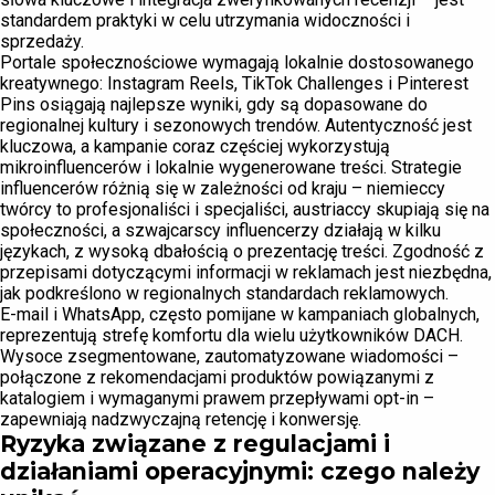
standardem praktyki w celu utrzymania widoczności i
sprzedaży.
Portale społecznościowe wymagają lokalnie dostosowanego
kreatywnego: Instagram Reels, TikTok Challenges i Pinterest
Pins osiągają najlepsze wyniki, gdy są dopasowane do
regionalnej kultury i sezonowych trendów. Autentyczność jest
kluczowa, a kampanie coraz częściej wykorzystują
mikroinfluencerów i lokalnie wygenerowane treści. Strategie
influencerów różnią się w zależności od kraju – niemieccy
twórcy to profesjonaliści i specjaliści, austriaccy skupiają się na
społeczności, a szwajcarscy influencerzy działają w kilku
językach, z wysoką dbałością o prezentację treści. Zgodność z
przepisami dotyczącymi informacji w reklamach jest niezbędna,
jak podkreślono w regionalnych standardach reklamowych.
E-mail i WhatsApp, często pomijane w kampaniach globalnych,
reprezentują strefę komfortu dla wielu użytkowników DACH.
Wysoce zsegmentowane, zautomatyzowane wiadomości –
połączone z rekomendacjami produktów powiązanymi z
katalogiem i wymaganymi prawem przepływami opt-in –
zapewniają nadzwyczajną retencję i konwersję.
Ryzyka związane z regulacjami i
działaniami operacyjnymi: czego należy