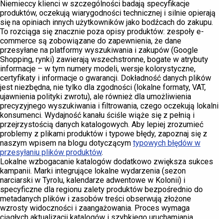
Niemieccy klienci w szczególności badają specyfikacje
produktów, oczekują wiarygodności technicznej i silnie opierają
się na opiniach innych użytkowników jako bodźcach do zakupu.
To rozciąga się znacznie poza opisy produktów: zespoły e-
commerce są zobowiązane do zapewnienia, że dane
przesyłane na platformy wyszukiwania i zakupów (Google
Shopping, rynki) zawierają wszechstronne, bogate w atrybuty
informacje – w tym numery modeli, wersje kolorystyczne,
certyfikaty i informacje o gwarancji. Dokładność danych plików
jest niezbędna, nie tylko dla zgodności (lokalne formaty, VAT,
ujawnienia polityki zwrotu), ale również dla umożliwienia
precyzyjnego wyszukiwania i filtrowania, czego oczekują lokalni
konsumenci. Wydajność kanału ściśle wiąże się z pełnią i
przejrzystością danych katalogowych. Aby lepiej zrozumieć
problemy z plikami produktów i typowe błędy, zapoznaj się z
naszym wpisem na blogu dotyczącym
typowych błędów w
przesyłaniu plików produktów
.
Lokalne wzbogacanie katalogów dodatkowo zwiększa sukces
kampanii. Marki integrujące lokalne wydarzenia (sezon
narciarski w Tyrolu, kalendarze adwentowe w Kolonii) i
specyficzne dla regionu zalety produktów bezpośrednio do
metadanych plików i zasobów treści obserwują złożone
wzrosty widoczności i zaangażowania. Proces wymaga
ciągłych aktualizacji katalogów i szybkiego uruchamiania