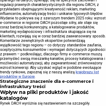
opartego na danych, opierając się na specyfice zachowań i
regulacji prawnych charakterystycznych dla regionu DACH, z
przykładami obejmującymi kreatywność reklam, marketing
influencerów, automatyzację treści i unikanie typowych błędów.
Wydanie to pokrywa się z szerszym trendem 2025 roku: wzrost
e-commerce w regionie DACH pozostaje silny, ale staje się
coraz bardziej konkurencyjny, a katalogowanie produktów,
marketing wydajnościowy i infrastruktura skupiająca się na
klientach, rozwijają się w coraz bardziej zaawansowany sposób.
Komentarze zewnętrznych ekspertów potwierdzają
wyjątkowość tego regionu – co dotyczy standardów zaufania,
sceptycyzmu konsumentów i wymagań dotyczących zgodności
z prawem – podkreślając, dlaczego firmy e-commerce muszą
przemyśleć swoją mieszankę kanałów, procesy katalogowania i
możliwości automatyzacji, aby zagwarantować zrównoważony
wzrost konwersji. Aby uzyskać wgląd w podobne ewoluujące
trendy rynkowe, zapoznaj się z naszą analizą
krajobrazu list
produktów w Europie
.
Strategiczne znaczenie dla e-commerce i
infrastruktury treści
Wpływ na pliki produktów i jakość
katalogów
Rynek DACH wyróżnia się nastawieniem na szczegóły.