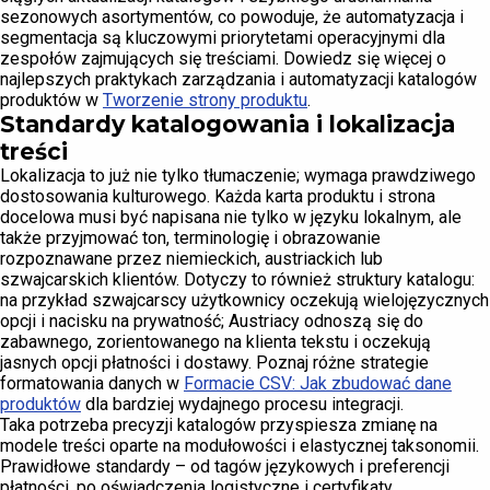
sezonowych asortymentów, co powoduje, że automatyzacja i
segmentacja są kluczowymi priorytetami operacyjnymi dla
zespołów zajmujących się treściami. Dowiedz się więcej o
najlepszych praktykach zarządzania i automatyzacji katalogów
produktów w
Tworzenie strony produktu
.
Standardy katalogowania i lokalizacja
treści
Lokalizacja to już nie tylko tłumaczenie; wymaga prawdziwego
dostosowania kulturowego. Każda karta produktu i strona
docelowa musi być napisana nie tylko w języku lokalnym, ale
także przyjmować ton, terminologię i obrazowanie
rozpoznawane przez niemieckich, austriackich lub
szwajcarskich klientów. Dotyczy to również struktury katalogu:
na przykład szwajcarscy użytkownicy oczekują wielojęzycznych
opcji i nacisku na prywatność; Austriacy odnoszą się do
zabawnego, zorientowanego na klienta tekstu i oczekują
jasnych opcji płatności i dostawy. Poznaj różne strategie
formatowania danych w
Formacie CSV: Jak zbudować dane
produktów
dla bardziej wydajnego procesu integracji.
Taka potrzeba precyzji katalogów przyspiesza zmianę na
modele treści oparte na modułowości i elastycznej taksonomii.
Prawidłowe standardy – od tagów językowych i preferencji
płatności, po oświadczenia logistyczne i certyfikaty