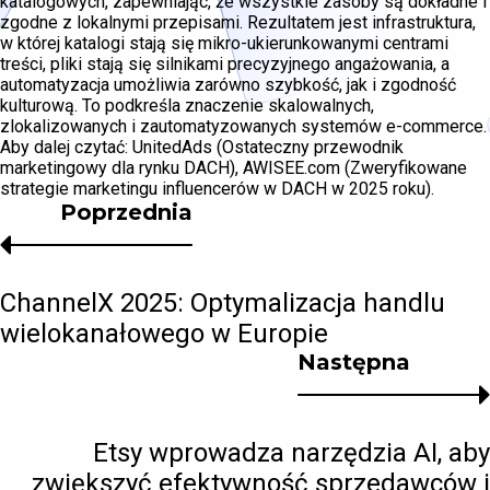
katalogowych, zapewniając, że wszystkie zasoby są dokładne i
zgodne z lokalnymi przepisami. Rezultatem jest infrastruktura,
w której katalogi stają się mikro-ukierunkowanymi centrami
treści, pliki stają się silnikami precyzyjnego angażowania, a
automatyzacja umożliwia zarówno szybkość, jak i zgodność
kulturową. To podkreśla znaczenie skalowalnych,
zlokalizowanych i zautomatyzowanych systemów e-commerce.
Aby dalej czytać: UnitedAds (Ostateczny przewodnik
marketingowy dla rynku DACH), AWISEE.com (Zweryfikowane
strategie marketingu influencerów w DACH w 2025 roku).
Poprzednia
ChannelX 2025: Optymalizacja handlu
wielokanałowego w Europie
Następna
Etsy wprowadza narzędzia AI, aby
zwiększyć efektywność sprzedawców i