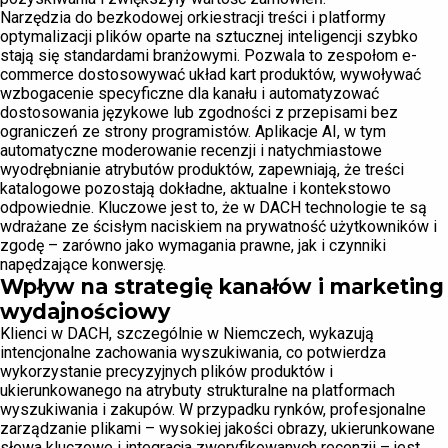
Narzędzia do bezkodowej orkiestracji treści i platformy
optymalizacji plików oparte na sztucznej inteligencji szybko
stają się standardami branżowymi. Pozwala to zespołom e-
commerce dostosowywać układ kart produktów, wywoływać
wzbogacenie specyficzne dla kanału i automatyzować
dostosowania językowe lub zgodności z przepisami bez
ograniczeń ze strony programistów. Aplikacje AI, w tym
automatyczne moderowanie recenzji i natychmiastowe
wyodrębnianie atrybutów produktów, zapewniają, że treści
katalogowe pozostają dokładne, aktualne i kontekstowo
odpowiednie. Kluczowe jest to, że w DACH technologie te są
wdrażane ze ścisłym naciskiem na prywatność użytkowników i
zgodę – zarówno jako wymagania prawne, jak i czynniki
napędzające konwersję.
Wpływ na strategię kanałów i marketing
wydajnościowy
Klienci w DACH, szczególnie w Niemczech, wykazują
intencjonalne zachowania wyszukiwania, co potwierdza
wykorzystanie precyzyjnych plików produktów i
ukierunkowanego na atrybuty strukturalne na platformach
wyszukiwania i zakupów. W przypadku rynków, profesjonalne
zarządzanie plikami – wysokiej jakości obrazy, ukierunkowane
słowa kluczowe i integracja zweryfikowanych recenzji – jest