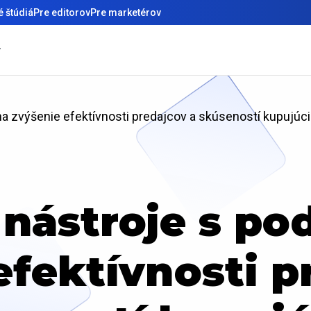
 štúdiá
Pre editorov
Pre marketérov
na zvýšenie efektívnosti predajcov a skúseností kupujúc
 nástroje s po
efektívnosti p