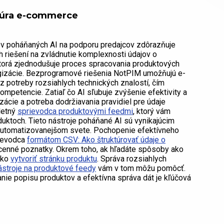
ktúra e-commerce
ov poháňaných AI na podporu predajcov zdôrazňuje
 riešení na zvládnutie komplexnosti údajov o
ktorá zjednodušuje proces spracovania produktových
ogizácie. Bezprogramové riešenia NotPIM umožňujú e-
 potreby rozsiahlych technických znalostí, čím
ompetencie. Zatiaľ čo AI sľubuje zvýšenie efektivity a
zácie a potreba dodržiavania pravidiel pre údaje
letný
sprievodca produktovými feedmi
, ktorý vám
uktoch. Tieto nástroje poháňané AI sú vynikajúcim
 automatizovanejšom svete. Pochopenie efektívneho
rievodca
formátom CSV: Ako štruktúrovať údaje o
enné poznatky. Okrem toho, ak hľadáte spôsoby ako
 ako
vytvoriť stránku produktu
. Správa rozsiahlych
ástroje na produktové feedy
vám v tom môžu pomôcť.
nie popisu produktov a efektívna správa dát je kľúčová