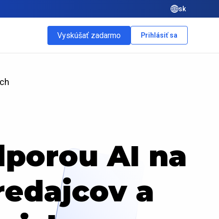
sk
Vyskúšať zadarmo
Prihlásiť sa
ich
dporou AI na
redajcov a