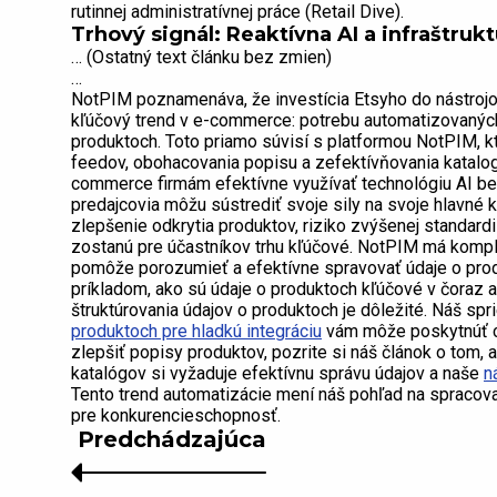
rutinnej administratívnej práce (Retail Dive).
Trhový signál: Reaktívna AI a infraštru
… (Ostatný text článku bez zmien)
…
NotPIM poznamenáva, že investícia Etsyho do nástroj
kľúčový trend v e-commerce: potrebu automatizovaných
produktoch. Toto priamo súvisí s platformou NotPIM, 
feedov, obohacovania popisu a zefektívňovania katal
commerce firmám efektívne využívať technológiu AI bez
predajcovia môžu sústrediť svoje sily na svoje hlavné k
zlepšenie odkrytia produktov, riziko zvýšenej standardi
zostanú pre účastníkov trhu kľúčové. NotPIM má komp
pomôže porozumieť a efektívne spravovať údaje o prod
príkladom, ako sú údaje o produktoch kľúčové v čoraz
štruktúrovania údajov o produktoch je dôležité. Náš sp
produktoch pre hladkú integráciu
vám môže poskytnúť c
zlepšiť popisy produktov, pozrite si náš článok o tom,
katalógov si vyžaduje efektívnu správu údajov a naše
n
Tento trend automatizácie mení náš pohľad na spracova
pre konkurencieschopnosť.
Predchádzajúca