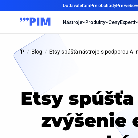
Dodávateľom
Pre obchody
Pre webové
Nástroje
Produkty
Ceny
Experti
'P
Blog
Etsy spúšťa nástroje s podporou AI 
Etsy spúšťa
zvýšenie 