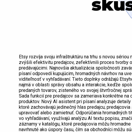
skú
Etsy rozvíja svoju infraštruktúru na trhu s novou sériou
zvýšili efektivitu predajcov, zefektívnili proces tvorb
predávajúcimi. Najnovšia aktualizácia spoločnosti zavád
písaní odpovedí kupujúcim, hromadných návrhov na uve
viditeľnosť v vyhľadávaní. Tieto doplnky odrážajú Etsy
najmä v oblasti správy obsahu a interakcie, keďže spo
predaných tovarov, zisteného vo svojej štvrťročnej spr
Sada funkcií pre predajcov sa zameriava konkrétne na d
produktov. Nový AI asistent pri písaní analyzuje detail
ktoré zachovávajú jedinečný hlas predajcu; predajcovia 
upravovať alebo zamietnuť. Odporúčania hromadných tit
vo vyhľadávaní, využívajú analýzu AI textu popisu, znači
záznamy v katalógu, ktoré predajcovia môžu hromadne a
navrhnuté ako úspory času, čím sa obchodníci môžu sús