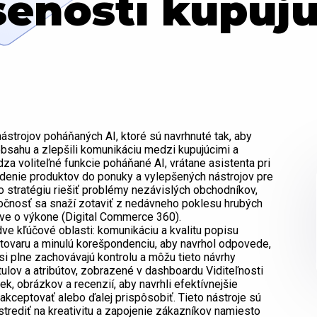
seností kupujú
 nástrojov poháňaných AI, ktoré sú navrhnuté tak, aby
y obsahu a zlepšili komunikáciu medzi kupujúcimi a
za voliteľné funkcie poháňané AI, vrátane asistenta pri
denie produktov do ponuky a vylepšených nástrojov pre
ho stratégiu riešiť problémy nezávislých obchodníkov,
ločnosť sa snaží zotaviť z nedávneho poklesu hrubých
áve o výkone (Digital Commerce 360).
ve kľúčové oblasti: komunikáciu a kvalitu popisu
y tovaru a minulú korešpondenciu, aby navrhol odpovede,
si plne zachovávajú kontrolu a môžu tieto návrhy
ulov a atribútov, zobrazené v dashboardu Viditeľnosti
ek, obrázkov a recenzií, aby navrhli efektívnejšie
kceptovať alebo ďalej prispôsobiť. Tieto nástroje sú
trediť na kreativitu a zapojenie zákazníkov namiesto