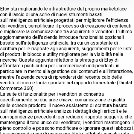
Etsy sta migliorando le infrastrutture del proprio marketplace
con il lancio di una serie di nuovi strumenti basati
sull'intelligenza artificiale progettati per migliorare l'efficienza
dei venditori, semplificare il processo di creazione di contenuti
e migliorare la comunicazione tra acquirenti e venditori. L'ultimo
aggiornamento dell'azienda introduce funzionalità opzionali
basate sull'intelligenza artificiale, tra cui un assistente di
scrittura per le risposte agli acquirenti, suggerimenti per le liste
di prodotti in blocco e utility migliorate per la visibilità nelle
ricerche. Queste aggiunte riflettono la strategia di Etsy di
affrontare i punti critici per i commercianti indipendenti, in
particolare in merito alla gestione dei contenuti e all'interazione,
mentre l'azienda cerca di riprendersi dal recente calo delle
vendite di merce lorda riportato nel rapporto trimestrale (Digital
Commerce 360).
La suite di funzionalità per i venditori si concentra
specificamente su due aree chiave: comunicazione e qualità
delle schede prodotto. Il nuovo assistente di scrittura basato
sull'intelligenza artificiale analizza i dettagli degli articoli e le
corrispondenze precedenti per redigere risposte suggerite che
mantengano il tono unico del venditore; i venditori mantengono il
pieno controllo e possono modificare o ignorare questi abbozzi.
Le raccomandazioni di massa per titoli e attributi, visualizzate