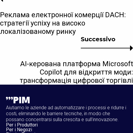
Реклама електронної комерції DACH:
стратегії успіху на високо
локалізованому ринку
Successivo
AI-керована платформа Microsoft
Copilot для відкриття моди:
трансформація цифрової торгівлі
Aiutiamo le aziende ad automatizzare i processi e ridurre i
costi, eliminando le barriere tecniche, in modo che
possano concentrarsi sulla crescita e sull'innovazione.
Per i Produttori
Per i Negozi