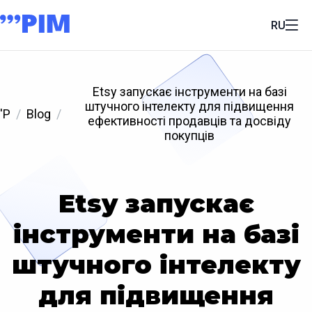
RU
Etsy запускає інструменти на базі
штучного інтелекту для підвищення
'P
Blog
ефективності продавців та досвіду
покупців
Etsy запускає
інструменти на базі
штучного інтелекту
для підвищення