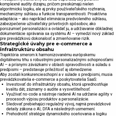
komplexné audity dizajnu, pričom preskúmajú nielen
algoritmickú logiku, ale aj prvky používateľského rozhrania,
mechanizmy súhlasu a funkcie transparentnosti. Proaktívna
adaptácia – ako napríklad eliminácia predvoleného súhlasu,
zabezpečenie užívateľsky prívetivých spôsobov, ako
porozumieť personalizácii a ovládať ju, a udržiavanie dôkladnej
dokumentácie správania sa systému AI – vymedzí nový základ
pre prevádzkovú dokonalosť a zmierňovanie rizík.
Strategické úvahy pre e-commerce a
infraštruktúru obsahu
Trajektória smerom k harmonizovanému európskemu
digitálnemu trhu s robustnými personalizačnými schopnosťami
AI – a prísnymi záväzkami v oblasti spravodlivosti a súladu s
predpismi – predstavuje príležitosť aj obmedzenie.
Aby zostali konkurencieschopní a v súlade s predpismi, musia
prevádzkovatelia e-commerce a poskytovatelia SaaS:
Investovať do infraštruktúry obsahu, ktorá uprednostňuje
kvalitu dát, záznamy o audite a vysvetliteľnosť.
Využívať no-code a nástroje riadené AI na udržanie agility v
procesoch výpisu produktov a personalizácie.
Sledovať prebiehajúci regulačný vývoj, najmä prevádzkové
detaily zákona o AI, DFA a následných usmernení.
Prehodnotiť stratégie dynamického oceňovania a logiku