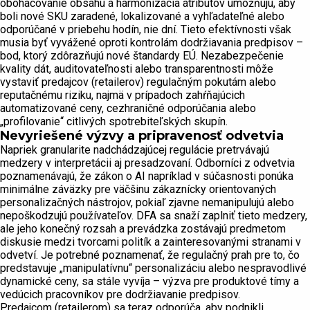
obohacovanie obsahu a harmonizácia atribútov umožňujú, aby
boli nové SKU zaradené, lokalizované a vyhľadateľné alebo
odporúčané v priebehu hodín, nie dní. Tieto efektívnosti však
musia byť vyvážené oproti kontrolám dodržiavania predpisov –
bod, ktorý zdôrazňujú nové štandardy EÚ. Nezabezpečenie
kvality dát, auditovateľnosti alebo transparentnosti môže
vystaviť predajcov (retailerov) regulačným pokutám alebo
reputačnému riziku, najmä v prípadoch zahŕňajúcich
automatizované ceny, cezhraničné odporúčania alebo
„profilovanie“ citlivých spotrebiteľských skupín.
Nevyriešené výzvy a pripravenosť odvetvia
Napriek granularite nadchádzajúcej regulácie pretrvávajú
medzery v interpretácii aj presadzovaní. Odborníci z odvetvia
poznamenávajú, že zákon o AI napríklad v súčasnosti ponúka
minimálne záväzky pre väčšinu zákaznícky orientovaných
personalizačných nástrojov, pokiaľ zjavne nemanipulujú alebo
nepoškodzujú používateľov. DFA sa snaží zaplniť tieto medzery,
ale jeho konečný rozsah a prevádzka zostávajú predmetom
diskusie medzi tvorcami politík a zainteresovanými stranami v
odvetví. Je potrebné poznamenať, že regulačný prah pre to, čo
predstavuje „manipulatívnu“ personalizáciu alebo nespravodlivé
dynamické ceny, sa stále vyvíja – výzva pre produktové tímy a
vedúcich pracovníkov pre dodržiavanie predpisov.
Predajcom (retailerom) sa teraz odporúča, aby podnikli