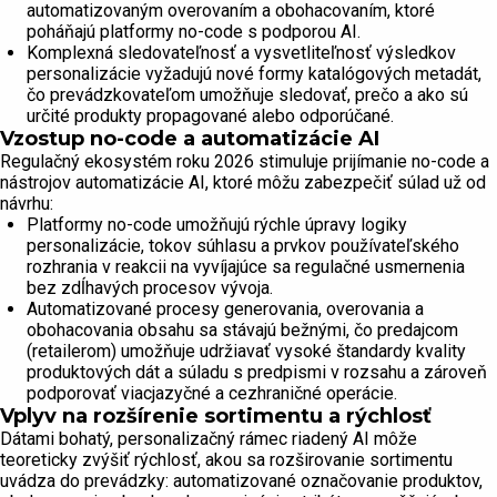
automatizovaným overovaním a obohacovaním, ktoré
poháňajú platformy no-code s podporou AI.
Komplexná sledovateľnosť a vysvetliteľnosť výsledkov
personalizácie vyžadujú nové formy katalógových metadát,
čo prevádzkovateľom umožňuje sledovať, prečo a ako sú
určité produkty propagované alebo odporúčané.
Vzostup no-code a automatizácie AI
Regulačný ekosystém roku 2026 stimuluje prijímanie no-code a
nástrojov automatizácie AI, ktoré môžu zabezpečiť súlad už od
návrhu:
Platformy no-code umožňujú rýchle úpravy logiky
personalizácie, tokov súhlasu a prvkov používateľského
rozhrania v reakcii na vyvíjajúce sa regulačné usmernenia
bez zdĺhavých procesov vývoja.
Automatizované procesy generovania, overovania a
obohacovania obsahu sa stávajú bežnými, čo predajcom
(retailerom) umožňuje udržiavať vysoké štandardy kvality
produktových dát a súladu s predpismi v rozsahu a zároveň
podporovať viacjazyčné a cezhraničné operácie.
Vplyv na rozšírenie sortimentu a rýchlosť
Dátami bohatý, personalizačný rámec riadený AI môže
teoreticky zvýšiť rýchlosť, akou sa rozširovanie sortimentu
uvádza do prevádzky: automatizované označovanie produktov,