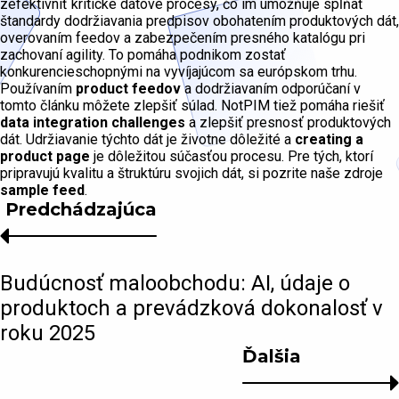
zefektívniť kritické dátové procesy, čo im umožňuje spĺňať
štandardy dodržiavania predpisov obohatením produktových dát,
overovaním feedov a zabezpečením presného katalógu pri
zachovaní agility. To pomáha podnikom zostať
konkurencieschopnými na vyvíjajúcom sa európskom trhu.
Používaním
product feedov
a dodržiavaním odporúčaní v
tomto článku môžete zlepšiť súlad. NotPIM tiež pomáha riešiť
data integration challenges
a zlepšiť presnosť produktových
dát. Udržiavanie týchto dát je životne dôležité a
creating a
product page
je dôležitou súčasťou procesu. Pre tých, ktorí
pripravujú kvalitu a štruktúru svojich dát, si pozrite naše zdroje
sample feed
.
Predchádzajúca
Budúcnosť maloobchodu: AI, údaje o
produktoch a prevádzková dokonalosť v
roku 2025
Ďalšia