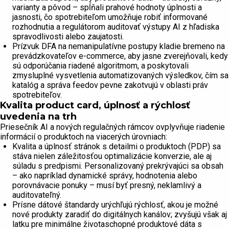
varianty a pôvod – spĺňali prahové hodnoty úplnosti a
jasnosti, čo spotrebiteľom umožňuje robiť informované
rozhodnutia a regulátorom auditovať výstupy AI z hľadiska
spravodlivosti alebo zaujatosti.
Prízvuk DFA na nemanipulatívne postupy kladie bremeno na
prevádzkovateľov e-commerce, aby jasne zverejňovali, kedy
sú odporúčania riadené algoritmom, a poskytovali
zmysluplné vysvetlenia automatizovaných výsledkov, čím sa
katalóg a správa feedov pevne zakotvujú v oblasti práv
spotrebiteľov.
Kvalita product card, úplnosť a rýchlosť
uvedenia na trh
Priesečník AI a nových regulačných rámcov ovplyvňuje riadenie
informácií o produktoch na viacerých úrovniach:
Kvalita a úplnosť stránok s detailmi o produktoch (PDP) sa
stáva nielen záležitosťou optimalizácie konverzie, ale aj
súladu s predpismi. Personalizovaný prekrývajúci sa obsah
– ako napríklad dynamické správy, hodnotenia alebo
porovnávacie ponuky – musí byť presný, neklamlivý a
auditovateľný.
Prísne dátové štandardy urýchľujú rýchlosť, akou je možné
nové produkty zaradiť do digitálnych kanálov; zvyšujú však aj
latku pre minimálne životaschopné produktové dáta s