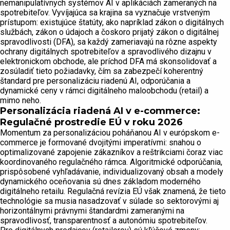
nemanipulatívnych systémov AI v aplikáciách zameraných na
spotrebiteľov. Vyvíjajúca sa krajina sa vyznačuje vrstveným
prístupom: existujúce štatúty, ako napríklad zákon o digitálnych
službách, zákon o údajoch a čoskoro prijatý zákon o digitálnej
spravodlivosti (DFA), sa každý zameriavajú na rôzne aspekty
ochrany digitálnych spotrebiteľov a spravodlivého dizajnu v
elektronickom obchode, ale príchod DFA má skonsolidovať a
zosúladiť tieto požiadavky, čím sa zabezpečí koherentný
štandard pre personalizáciu riadenú AI, odporúčania a
dynamické ceny v rámci digitálneho maloobchodu (retail) a
mimo neho.
Personalizácia riadená AI v e-commerce:
Regulačné prostredie EÚ v roku 2026
Momentum za personalizáciou poháňanou AI v európskom e-
commerce je formované dvojitými imperatívmi: snahou o
optimalizované zapojenie zákazníkov a reštrikciami čoraz viac
koordinovaného regulačného rámca. Algoritmické odporúčania,
prispôsobené vyhľadávanie, individualizovaný obsah a modely
dynamického oceňovania sú dnes základom moderného
digitálneho retailu. Regulačná revízia EÚ však znamená, že tieto
technológie sa musia nasadzovať v súlade so sektorovými aj
horizontálnymi právnymi štandardmi zameranými na
spravodlivosť, transparentnosť a autonómiu spotrebiteľov.