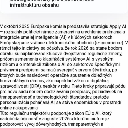
infraštruktúru obsahu
V októbri 2025 Európska komisia predstavila stratégiu Apply AI
– rozsiahly politický rámec zameraný na urýchlenie prijímania a
integrácie umelej inteligencie (AI) v kľúčových sektoroch
Európskej únie vrátane elektronického obchodu (e-commerce). V
rámci tejto iniciatívy sa očakáva, že rok 2026 sa stane bodom
obratu: sú naplánované kľúčové dvojstranné regulačné zmeny,
pričom usmernenia o klasifikácii systémov AI s vysokým
rizikom a o interakcii zákona o AI so sektorovo špecifickými
právnymi predpismi sa majú uverejniť v prvom štvrťroku, po
ktorých bude nasledovať operačné spustenie dôležitých
horizontálnych rámcov, ako napríklad zákon o digitálnej
spravodlivosti (DFA), neskôr v roku. Tieto kroky pripravujú pôdu
pre novú sadu noriem dodržiavania predpisov, požiadaviek na
transparentnosť a technologických štandardov, pretože
personalizácia poháňaná AI sa stáva endemickou v prostredí
online nakupovania.
Túto regulačnú trajektóriu podporuje zákon EÚ o AI, ktorý
nadobúda účinnosť v auguste 2026 a ktorého cieľom je
podporovať vývoj dôveryhodných, transparentných a