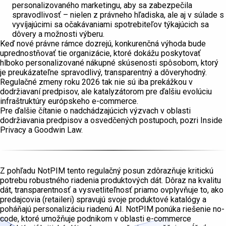
personalizovaného marketingu, aby sa zabezpečila
spravodlivosť – nielen z právneho hľadiska, ale aj v súlade s
vyvíjajúcimi sa očakávaniami spotrebiteľov týkajúcich sa
dôvery a možnosti výberu.
Keď nové právne rámce dozrejú, konkurenčná výhoda bude
uprednostňovať tie organizácie, ktoré dokážu poskytovať
hlboko personalizované nákupné skúsenosti spôsobom, ktorý
je preukázateľne spravodlivý, transparentný a dôveryhodný.
Regulačné zmeny roku 2026 tak nie sú iba prekážkou v
dodržiavaní predpisov, ale katalyzátorom pre ďalšiu evolúciu
infraštruktúry európskeho e-commerce.
Pre ďalšie čítanie o nadchádzajúcich výzvach v oblasti
dodržiavania predpisov a osvedčených postupoch, pozri Inside
Privacy a Goodwin Law.
Z pohľadu NotPIM tento regulačný posun zdôrazňuje kritickú
potrebu robustného riadenia produktových dát. Dôraz na kvalitu
dát, transparentnosť a vysvetliteľnosť priamo ovplyvňuje to, ako
predajcovia (retaileri) spravujú svoje produktové katalógy a
poháňajú personalizáciu riadenú AI. NotPIM ponúka riešenie no-
code, ktoré umožňuje podnikom v oblasti e-commerce