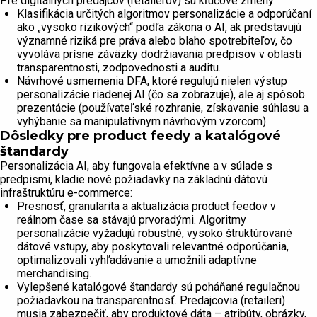
Pre digitálnych predajcov (retailerov) sú kľúčové zmeny:
Klasifikácia určitých algoritmov personalizácie a odporúčaní
ako „vysoko rizikových“ podľa zákona o AI, ak predstavujú
významné riziká pre práva alebo blaho spotrebiteľov, čo
vyvoláva prísne záväzky dodržiavania predpisov v oblasti
transparentnosti, zodpovednosti a auditu.
Návrhové usmernenia DFA, ktoré regulujú nielen výstup
personalizácie riadenej AI (čo sa zobrazuje), ale aj spôsob
prezentácie (používateľské rozhranie, získavanie súhlasu a
vyhýbanie sa manipulatívnym návrhovým vzorcom).
Dôsledky pre product feedy a katalógové
štandardy
Personalizácia AI, aby fungovala efektívne a v súlade s
predpismi, kladie nové požiadavky na základnú dátovú
infraštruktúru e-commerce:
Presnosť, granularita a aktualizácia product feedov v
reálnom čase sa stávajú prvoradými. Algoritmy
personalizácie vyžadujú robustné, vysoko štruktúrované
dátové vstupy, aby poskytovali relevantné odporúčania,
optimalizovali vyhľadávanie a umožnili adaptívne
merchandising.
Vylepšené katalógové štandardy sú poháňané regulačnou
požiadavkou na transparentnosť. Predajcovia (retaileri)
musia zabezpečiť, aby produktové dáta – atribúty, obrázky,