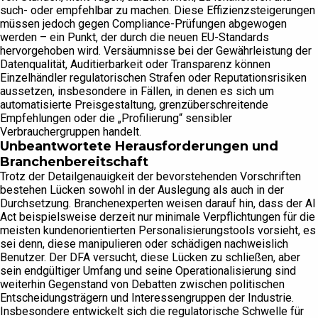
such- oder empfehlbar zu machen. Diese Effizienzsteigerungen
müssen jedoch gegen Compliance-Prüfungen abgewogen
werden – ein Punkt, der durch die neuen EU-Standards
hervorgehoben wird. Versäumnisse bei der Gewährleistung der
Datenqualität, Auditierbarkeit oder Transparenz können
Einzelhändler regulatorischen Strafen oder Reputationsrisiken
aussetzen, insbesondere in Fällen, in denen es sich um
automatisierte Preisgestaltung, grenzüberschreitende
Empfehlungen oder die „Profilierung“ sensibler
Verbrauchergruppen handelt.
Unbeantwortete Herausforderungen und
Branchenbereitschaft
Trotz der Detailgenauigkeit der bevorstehenden Vorschriften
bestehen Lücken sowohl in der Auslegung als auch in der
Durchsetzung. Branchenexperten weisen darauf hin, dass der AI
Act beispielsweise derzeit nur minimale Verpflichtungen für die
meisten kundenorientierten Personalisierungstools vorsieht, es
sei denn, diese manipulieren oder schädigen nachweislich
Benutzer. Der DFA versucht, diese Lücken zu schließen, aber
sein endgültiger Umfang und seine Operationalisierung sind
weiterhin Gegenstand von Debatten zwischen politischen
Entscheidungsträgern und Interessengruppen der Industrie.
Insbesondere entwickelt sich die regulatorische Schwelle für