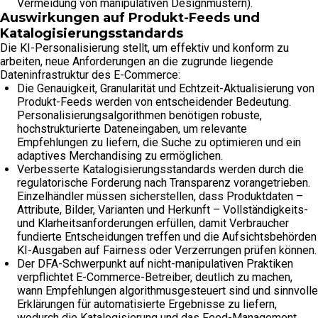
Vermeidung von manipulativen Designmustern).
Auswirkungen auf Produkt-Feeds und
Katalogisierungsstandards
Die KI-Personalisierung stellt, um effektiv und konform zu
arbeiten, neue Anforderungen an die zugrunde liegende
Dateninfrastruktur des E-Commerce:
Die Genauigkeit, Granularität und Echtzeit-Aktualisierung von
Produkt-Feeds werden von entscheidender Bedeutung.
Personalisierungsalgorithmen benötigen robuste,
hochstrukturierte Dateneingaben, um relevante
Empfehlungen zu liefern, die Suche zu optimieren und ein
adaptives Merchandising zu ermöglichen.
Verbesserte Katalogisierungsstandards werden durch die
regulatorische Forderung nach Transparenz vorangetrieben.
Einzelhändler müssen sicherstellen, dass Produktdaten –
Attribute, Bilder, Varianten und Herkunft – Vollständigkeits-
und Klarheitsanforderungen erfüllen, damit Verbraucher
fundierte Entscheidungen treffen und die Aufsichtsbehörden
KI-Ausgaben auf Fairness oder Verzerrungen prüfen können.
Der DFA-Schwerpunkt auf nicht-manipulativen Praktiken
verpflichtet E-Commerce-Betreiber, deutlich zu machen,
wann Empfehlungen algorithmusgesteuert sind und sinnvolle
Erklärungen für automatisierte Ergebnisse zu liefern,
wodurch die Katalogisierung und das Feed-Management