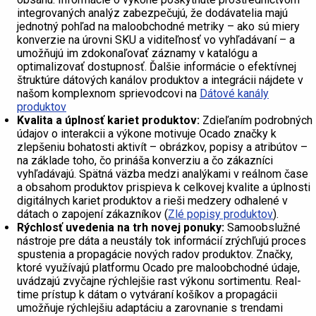
integrovaných analýz zabezpečujú, že dodávatelia majú
jednotný pohľad na maloobchodné metriky – ako sú miery
konverzie na úrovni SKU a viditeľnosť vo vyhľadávaní – a
umožňujú im zdokonaľovať záznamy v katalógu a
optimalizovať dostupnosť. Ďalšie informácie o efektívnej
štruktúre dátových kanálov produktov a integrácii nájdete v
našom komplexnom sprievodcovi na
Dátové kanály
produktov
Kvalita a úplnosť kariet produktov:
Zdieľaním podrobných
údajov o interakcii a výkone motivuje Ocado značky k
zlepšeniu bohatosti aktivít – obrázkov, popisy a atribútov –
na základe toho, čo prináša konverziu a čo zákazníci
vyhľadávajú. Spätná väzba medzi analýkami v reálnom čase
a obsahom produktov prispieva k celkovej kvalite a úplnosti
digitálnych kariet produktov a rieši medzery odhalené v
dátach o zapojení zákazníkov (
Zlé popisy produktov
).
Rýchlosť uvedenia na trh novej ponuky:
Samoobslužné
nástroje pre dáta a neustály tok informácií zrýchľujú proces
spustenia a propagácie nových radov produktov. Značky,
ktoré využívajú platformu Ocado pre maloobchodné údaje,
uvádzajú zvyčajne rýchlejšie rast výkonu sortimentu. Real-
time prístup k dátam o vytváraní košíkov a propagácii
umožňuje rýchlejšiu adaptáciu a zarovnanie s trendami