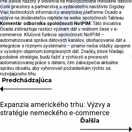
Pre ďalšie názory z odvetvia na maloobchodné mediálne dátové
čisté priestory a partnerstvá s vydavateľmi navštívte Digiday.
Viac technických informácií o analytickej platforme Ocado a
vplyve na dodávateľov nájdete na webe spoločnosti Tableau.
Komentár odborníka spoločnosti NotPIM:
Táto iniciatíva
Ocada zdôrazňuje rastúci význam dát v reálnom čase v e-
commerce. Kľúčové funkcie spoločnosti NotPIM –
automatizovaná správa dátových kanálov, obohacovanie dát a
integrácie s rôznymi systémami – priamo riešia otázky spojené
s vysokým objemom komplexných dát. Značky, ktoré hľadajú
podobné stratégie, budú ťažiť z rýchlosti a presnosti
automatizovanej práce s dátami, čím zabezpečia aktuálne
správu obsahu, aby vyhovovali požiadavkám rýchlo sa
rozvíjajúceho trhu.
Predchádzajúca
Expanzia amerického trhu: Výzvy a
stratégie nemeckého e-commerce
Ďalšia