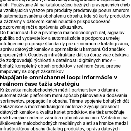
úloh. Používanie AI na katalogizáciu bežných pravopisných chýb
a vznikajúcich výrazov pre produkty predstavuje posun smerom
k automatizovanému obohateniu obsahu, kde sú karty produktov
a záznamy v dátovom kanáli neustále prispôsobované
pozorovanej reči a správaniu zákazníkov.
Do budúcnosti fúzia prvotných maloobchodných dát, signálov
publika od vydavateľov a automatizácie s podporou umelej
inteligencie prepisuje štandardy pre e-commerce katalogizáciu,
správu dátových kanálov a optimalizáciu kampaní. Od značiek
pripojených k Ocadovej infraštruktúre dát sa čoraz viac očakáva,
že zodpovedajú rýchlosti a detailnosti digitálnych trhov –
bohatý, kompletný obsah produktov v reálnom čase, presne
mapovaný na dopyt zákazníkov.
Napájanie omnichannel loop: Informácie v
reálnom čase ťažia stratégiu
Križovatka maloobchodných médií, partnerstiev s dátami a
automatizácie platforiem mení spôsob plánovania a dodávania
sortimentov, propagácií a obsahu. Témne spojenie bohatých dát
zákazníkov s merchandisingom nielenže zvyšuje presnosť
dátových kanálov a kvalitu kariet produktov, ale tiež umožňuje
reaktívnejšie riadenie zásob a optimalizáciu cien. Vzhľadom na
škálovanie maloobchodných mediálnych sietí sa hranice medzi
infraštruktúrou obsahu (katalóg produktov, správa dátových