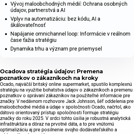
Vývoj maloobchodných médií: Ochrana osobných
údajov, partnerstvá a AI
Vplyv na automatizáciu: bez kódu, AI a
škálovateľnosť
Napájanie omnichannel loop: Informácie v reálnom
čase ťažia stratégiu
Dynamika trhu a význam pre priemysel
Ocadova stratégia údajov: Premena
poznatkov o zákazníkoch na kroky
Ocado, najväčší britský online supermarket, spustilo komplexnú
stratégiu na využitie bohatstva údajov o zákazníkoch a premenu
poznatkov o správaní zákazníkov na použiteľné informácie pre
značky. V nedávnom rozhovore Jack Johnson, šéf oddelenia pre
maloobchodné médiá a údaje v spoločnosti Ocado, načrtol, ako
dátovo orientovaný prístup spoločnosti formuje stratégiu
značky do roku 2025. V srdci tohto úsilia je robustná analytická
infraštruktúra a dôraz na prvotné dáta, a to pre vnútornú
optimalizáciu aj pre posilnenie svojho dodávateľského a