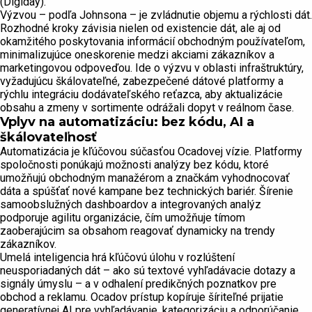
(Digiday).
Výzvou – podľa Johnsona – je zvládnutie objemu a rýchlosti dát.
Rozhodné kroky závisia nielen od existencie dát, ale aj od
okamžitého poskytovania informácií obchodným používateľom,
minimalizujúce oneskorenie medzi akciami zákazníkov a
marketingovou odpoveďou. Ide o výzvu v oblasti infraštruktúry,
vyžadujúcu škálovateľné, zabezpečené dátové platformy a
rýchlu integráciu dodávateľského reťazca, aby aktualizácie
obsahu a zmeny v sortimente odrážali dopyt v reálnom čase.
Vplyv na automatizáciu: bez kódu, AI a
škálovateľnosť
Automatizácia je kľúčovou súčasťou Ocadovej vízie. Platformy
spoločnosti ponúkajú možnosti analýzy bez kódu, ktoré
umožňujú obchodným manažérom a značkám vyhodnocovať
dáta a spúšťať nové kampane bez technických bariér. Šírenie
samoobslužných dashboardov a integrovaných analýz
podporuje agilitu organizácie, čím umožňuje tímom
zaoberajúcim sa obsahom reagovať dynamicky na trendy
zákazníkov.
Umelá inteligencia hrá kľúčovú úlohu v rozlúštení
neusporiadaných dát – ako sú textové vyhľadávacie dotazy a
signály úmyslu – a v odhalení predikčných poznatkov pre
obchod a reklamu. Ocadov prístup kopíruje šíriteľné prijatie
generatívnej AI pre vyhľadávanie, kategorizáciu a odporúčanie