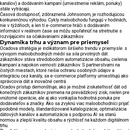
kanálov) a dodávaním kampaní (umiestnenie reklám, ponuky)
stále vytrácajú.
Časová dostupnosť, zdôraznená Johnsonom, je rozhodujúcou
konkurenčnou výhodou. Cykly maloobchodu fungujú v hodinách,
nie v týždňoch, a len tí e-commerce hráči s dodávaním
informácií v reálnom čase sa môžu spoľahnúť na stretnutie s
rozvíjajúcimi sa očakávaniami zákazníkov.
Dynamika trhu a význam pre priemysel
Ocadova stratégia je indikátorom širšieho trendu v priemysle: s
vývojom maloobchodných médií sa sila prvotných dát
zákazníkov stáva stredobodom automatizácie obsahu, cielenia
kampaní a napokon vernosti zákazníkov. S partnerstvami na
čistých miestach, ktoré riešia ochranu osobných údajov a
integráciu cez kanály, sa e-commerce platformy umiestňujú ako
správcovia dát a inovačné centrá.
Ocadov prístup demonštruje, ako je možné ziskateľnosť dát od
konečných zákazníkov premena na prevádzkový zisk, nielen pre
vnútorné operácie, ale aj ako vonkajšia hodnotná ponuka pre
dodávateľov a značky. Ako sa zvyknú viac maloobchodníci prijať
podobné modely, štandardizované katalogizácie, optimalizácia
dátových kanálov a automatizácia s podporou AI sa stanú
normou a zlepší kvalitu obsahu a rýchlosť na každom digitálnom
trhu.