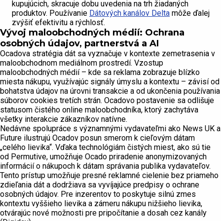
kupujúcich, skracuje dobu uvedenia na trh žiadaných
produktov. Používanie
Dátových kanálov Delta
môže ďalej
zvýšiť efektivitu a rýchlosť.
Vývoj maloobchodných médií: Ochrana
osobných údajov, partnerstvá a AI
Ocadova stratégia dát sa vyznačuje v kontexte zemetrasenia v
maloobchodnom mediálnom prostredí. Vzostup
maloobchodných médií – kde sa reklama zobrazuje blízko
miesta nákupu, využívajúc signály úmyslu a kontextu – závisí od
bohatstva údajov na úrovni transakcie a od ukončenia používania
súborov cookies tretích strán. Ocadovo postavenie sa odlišuje
statusom čistého online maloobchodníka, ktorý zachytáva
všetky interakcie zákazníkov natívne.
Nedávne spolupráce s významnými vydavateľmi ako News UK a
Future ilustrujú Ocadov posun smerom k cieľovým dátam
„celého lievika“. Vďaka technológiám čistých miest, ako sú tie
od Permutive, umožňuje Ocado priradenie anonymizovaných
informácií o nákupoch k dátam správania publika vydavateľov.
Tento prístup umožňuje presné reklamné cielenie bez priameho
zdieľania dát a dodržiava sa vyvíjajúce predpisy o ochrane
osobných údajov. Pre inzerentov to poskytuje silnú zmes
kontextu vyššieho lievika a zámeru nákupu nižšieho lievika,
otvárajúc nové možnosti pre pripočítanie a dosah cez kanály