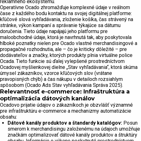
reklamného ekosystému.
Operatívne Ocado zhromažďuje komplexné údaje v reálnom
čase z každého bodu kontaktu na svojej digitálnej platforme:
kľúčové slová vyhľadávania, zloženie košíka, čas strávený na
stránke, výkon kampaní a správanie týkajúce sa dátumu
doručenia. Tieto údaje napájajú jeho platformu pre
maloobchodné údaje, ktorá je navrhnutá tak, aby poskytovala
hlboké poznatky nielen pre Ocado vlastné merchandisingové a
propagačné rozhodnutia, ale – čo je kriticky dôležité – pre
dodávateľov a značky, ktorých produkty plnia virtuálne police
Ocada. Tieto funkcie sú ďalej vylepšené prostredníctvom
Ocadovej myšlienkovej dielne „Stav vyhľadávania“, ktorá skúma
úmysel zákazníkov, vzorce kľúčových slov (vrátane
pravopisných chýb) a čas nákupu v detailoch rozsiahlym
spôsobom (Ocado Ads Stav vyhľadávania Správa 2025).
Relevantnosť e-commerce: Infraštruktúra a
optimalizácia dátových kanálov
Ocadovo prijatie údajov o zákazníkoch je obzvlášť významné
pre infraštruktúru e-commerce a mechanizmy automatizácie
obsahu:
Dátové kanály produktov a štandardy katalógov:
Posun
smerom k merchandisingu založenému na údajoch umožňuje
značkám optimalizovať dátové kanály produktov a štruktúry
obsahu. Informácie o výkone poskytnuté prostredníctvom