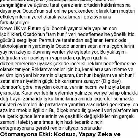
zenginliğine ve üçüncü taraf çerezlerin ortadan kaldırılmasına
dayanıyor. Ocado'nun saf online perakendeci olarak tüm müşteri
etkileşimlerini yerel olarak yakalaması, pozisyonunu
farklılaştırıyor.
News UK ve Future gibi önemli yayıncılarla yapılan son
işbirlikleri, Ocado'nun "tam huni" veri hedeflemesine yönelik itici
gücünü sergiliyor. Permutive tarafından sağlanan temiz oda
teknolojilerinin yardımıyla Ocado anonim satın alma içgörülerini
yayıncı izleyici davranış verileriyle eşleştiriyor. Bu yaklaşım,
doğrudan veri paylaşımı yapmadan, gelişen gizlilik
düzenlemelerine uyacak şekilde incelikli reklam hedeflemesine
olanak tanıyor. Reklamverenler için bu, kanalları aşan izleme ve
erişim için yeni bir zemin oluşturan, üst huni bağlamı ve alt huni
satın alma niyetinin güçlü bir karışımını sunuyor (Digiday).
Johnson'a göre, meydan okuma, verinin hacmi ve hızıyla başa
çıkmaktır. Karar verilebilir eylemler yalnızca veriye sahip olmakla
değil, aynı zamanda iş kullanıcılarına anında içgörüler sunmakla,
müşteri eylemleri ile pazarlama yanıtları arasındaki gecikmeyi en
aza indirmekle ilgilidir. Bu, ölçeklenebilir, güvenli veri platformları
ve içerik güncellemelerinin ve çeşitlilik değişikliklerinin gerçek
zamanlı talebi yansıtması için hızlı tedarik zinciri
entegrasyonunu gerektiren bir altyapı sorunudur.
Otomasyona Etki: Kodsuz, Yapay Zeka ve