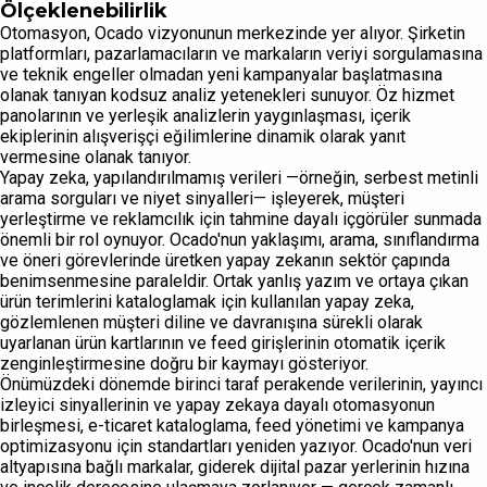
Ölçeklenebilirlik
Otomasyon, Ocado vizyonunun merkezinde yer alıyor. Şirketin
platformları, pazarlamacıların ve markaların veriyi sorgulamasına
ve teknik engeller olmadan yeni kampanyalar başlatmasına
olanak tanıyan kodsuz analiz yetenekleri sunuyor. Öz hizmet
panolarının ve yerleşik analizlerin yaygınlaşması, içerik
ekiplerinin alışverişçi eğilimlerine dinamik olarak yanıt
vermesine olanak tanıyor.
Yapay zeka, yapılandırılmamış verileri —örneğin, serbest metinli
arama sorguları ve niyet sinyalleri— işleyerek, müşteri
yerleştirme ve reklamcılık için tahmine dayalı içgörüler sunmada
önemli bir rol oynuyor. Ocado'nun yaklaşımı, arama, sınıflandırma
ve öneri görevlerinde üretken yapay zekanın sektör çapında
benimsenmesine paraleldir. Ortak yanlış yazım ve ortaya çıkan
ürün terimlerini kataloglamak için kullanılan yapay zeka,
gözlemlenen müşteri diline ve davranışına sürekli olarak
uyarlanan ürün kartlarının ve feed girişlerinin otomatik içerik
zenginleştirmesine doğru bir kaymayı gösteriyor.
Önümüzdeki dönemde birinci taraf perakende verilerinin, yayıncı
izleyici sinyallerinin ve yapay zekaya dayalı otomasyonun
birleşmesi, e-ticaret kataloglama, feed yönetimi ve kampanya
optimizasyonu için standartları yeniden yazıyor. Ocado'nun veri
altyapısına bağlı markalar, giderek dijital pazar yerlerinin hızına