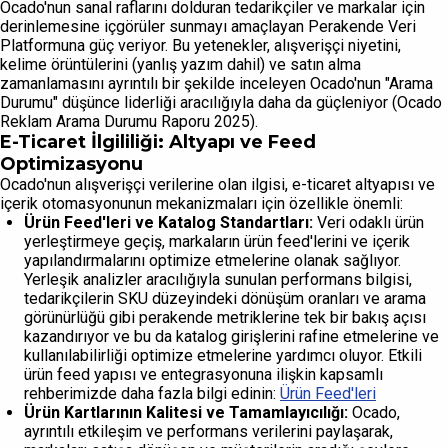
Ocado'nun sanal raflarını dolduran tedarikçiler ve markalar için
derinlemesine içgörüler sunmayı amaçlayan Perakende Veri
Platformuna güç veriyor. Bu yetenekler, alışverişçi niyetini,
kelime örüntülerini (yanlış yazım dahil) ve satın alma
zamanlamasını ayrıntılı bir şekilde inceleyen Ocado'nun "Arama
Durumu" düşünce liderliği aracılığıyla daha da güçleniyor (Ocado
Reklam Arama Durumu Raporu 2025).
E-Ticaret İlgililiği: Altyapı ve Feed
Optimizasyonu
Ocado'nun alışverişçi verilerine olan ilgisi, e-ticaret altyapısı ve
içerik otomasyonunun mekanizmaları için özellikle önemli:
Ürün Feed'leri ve Katalog Standartları:
Veri odaklı ürün
yerleştirmeye geçiş, markaların ürün feed'lerini ve içerik
yapılandırmalarını optimize etmelerine olanak sağlıyor.
Yerleşik analizler aracılığıyla sunulan performans bilgisi,
tedarikçilerin SKU düzeyindeki dönüşüm oranları ve arama
görünürlüğü gibi perakende metriklerine tek bir bakış açısı
kazandırıyor ve bu da katalog girişlerini rafine etmelerine ve
kullanılabilirliği optimize etmelerine yardımcı oluyor. Etkili
ürün feed yapısı ve entegrasyonuna ilişkin kapsamlı
rehberimizde daha fazla bilgi edinin:
Ürün Feed'leri
Ürün Kartlarının Kalitesi ve Tamamlayıcılığı:
Ocado,
ayrıntılı etkileşim ve performans verilerini paylaşarak,