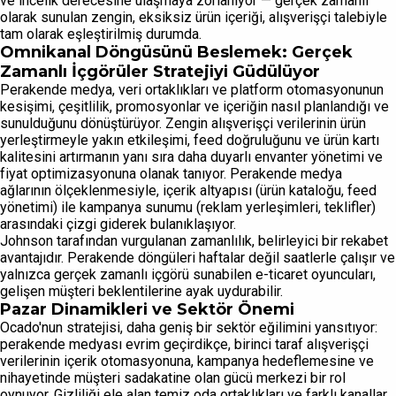
ve incelik derecesine ulaşmaya zorlanıyor — gerçek zamanlı
olarak sunulan zengin, eksiksiz ürün içeriği, alışverişçi talebiyle
tam olarak eşleştirilmiş durumda.
Omnikanal Döngüsünü Beslemek: Gerçek
Zamanlı İçgörüler Stratejiyi Güdülüyor
Perakende medya, veri ortaklıkları ve platform otomasyonunun
kesişimi, çeşitlilik, promosyonlar ve içeriğin nasıl planlandığı ve
sunulduğunu dönüştürüyor. Zengin alışverişçi verilerinin ürün
yerleştirmeyle yakın etkileşimi, feed doğruluğunu ve ürün kartı
kalitesini artırmanın yanı sıra daha duyarlı envanter yönetimi ve
fiyat optimizasyonuna olanak tanıyor. Perakende medya
ağlarının ölçeklenmesiyle, içerik altyapısı (ürün kataloğu, feed
yönetimi) ile kampanya sunumu (reklam yerleşimleri, teklifler)
arasındaki çizgi giderek bulanıklaşıyor.
Johnson tarafından vurgulanan zamanlılık, belirleyici bir rekabet
avantajıdır. Perakende döngüleri haftalar değil saatlerle çalışır ve
yalnızca gerçek zamanlı içgörü sunabilen e-ticaret oyuncuları,
gelişen müşteri beklentilerine ayak uydurabilir.
Pazar Dinamikleri ve Sektör Önemi
Ocado'nun stratejisi, daha geniş bir sektör eğilimini yansıtıyor:
perakende medyası evrim geçirdikçe, birinci taraf alışverişçi
verilerinin içerik otomasyonuna, kampanya hedeflemesine ve
nihayetinde müşteri sadakatine olan gücü merkezi bir rol
oynuyor. Gizliliği ele alan temiz oda ortaklıkları ve farklı kanallar