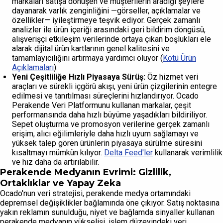
markaları satışa dönüşen ve müşterilerin aradığı şeylere
dayanarak varlık zenginliğini —görseller, açıklamalar ve
özellikler— iyileştirmeye teşvik ediyor. Gerçek zamanlı
analizler ile ürün içeriği arasındaki geri bildirim döngüsü,
alışverişçi etkileşim verilerinde ortaya çıkan boşlukları ele
alarak dijital ürün kartlarının genel kalitesini ve
tamamlayıcılığını artırmaya yardımcı oluyor (
Kötü Ürün
Açıklamaları
).
Yeni Çeşitliliğe Hızlı Piyasaya Sürüş:
Öz hizmet veri
araçları ve sürekli içgörü akışı, yeni ürün çizgilerinin entegre
edilmesi ve tanıtılması süreçlerini hızlandırıyor. Ocado
Perakende Veri Platformunu kullanan markalar, çeşit
performansında daha hızlı büyüme yaşadıkları bildiriliyor.
Sepet oluşturma ve promosyon verilerine gerçek zamanlı
erişim, alıcı eğilimleriyle daha hızlı uyum sağlamayı ve
yüksek talep gören ürünlerin piyasaya sürülme süresini
kısaltmayı mümkün kılıyor.
Delta Feed'ler
kullanarak verimlilik
ve hız daha da artırılabilir.
Perakende Medyanın Evrimi: Gizlilik,
Ortaklıklar ve Yapay Zeka
Ocado'nun veri stratejisi, perakende medya ortamındaki
depremsel değişiklikler bağlamında öne çıkıyor. Satış noktasına
yakın reklamın sunulduğu, niyet ve bağlamda sinyaller kullanan
perakende medyanın yükselişi, işlem düzeyindeki veri