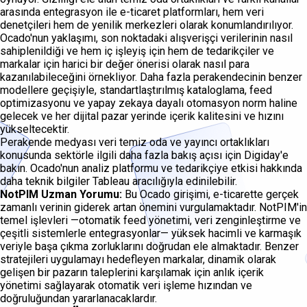
arasında entegrasyon ile e-ticaret platformları, hem veri
denetçileri hem de yenilik merkezleri olarak konumlandırılıyor.
Ocado'nun yaklaşımı, son noktadaki alışverişçi verilerinin nasıl
sahiplenildiği ve hem iç işleyiş için hem de tedarikçiler ve
markalar için harici bir değer önerisi olarak nasıl para
kazanılabileceğini örnekliyor. Daha fazla perakendecinin benzer
modellere geçişiyle, standartlaştırılmış kataloglama, feed
optimizasyonu ve yapay zekaya dayalı otomasyon norm haline
gelecek ve her dijital pazar yerinde içerik kalitesini ve hızını
yükseltecektir.
Perakende medyası veri temiz oda ve yayıncı ortaklıkları
konusunda sektörle ilgili daha fazla bakış açısı için Digiday'e
bakın. Ocado'nun analiz platformu ve tedarikçiye etkisi hakkında
daha teknik bilgiler Tableau aracılığıyla edinilebilir.
NotPIM Uzman Yorumu:
Bu Ocado girişimi, e-ticarette gerçek
zamanlı verinin giderek artan önemini vurgulamaktadır. NotPIM'in
temel işlevleri —otomatik feed yönetimi, veri zenginleştirme ve
çeşitli sistemlerle entegrasyonlar— yüksek hacimli ve karmaşık
veriyle başa çıkma zorluklarını doğrudan ele almaktadır. Benzer
stratejileri uygulamayı hedefleyen markalar, dinamik olarak
gelişen bir pazarın taleplerini karşılamak için anlık içerik
yönetimi sağlayarak otomatik veri işleme hızından ve
doğruluğundan yararlanacaklardır.