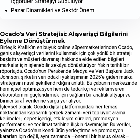
İçgörüler Stratejiyi Güdülüyor
Pazar Dinamikleri ve Sektör Önemi
Ocado's Veri Stratejisi: Alışverişçi Bilgilerini
Eyleme Dönüştürmek
Birleşik Krallık’ın en büyük online süpermarketlerinden Ocado,
geniş alışverişçi verilerini kullanmak için çok yönlü bir strateji
başlattı ve müşteri davranışı hakkında elde edilen bilgileri
markalar için işlenebilir zekâya dönüştürüyor. Yakın tarihli bir
röportajda, Ocado'nun Perakende Medya ve Veri Başkanı Jack
Johnson, şirketin veri odaklı yaklaşımının 2025'e giden marka
stratejisini nasıl şekillendirdiğini anlattı. Bu çabanın merkezinde
hem içsel optimizasyon hem de tedarikçi ve reklamveren
ekosistemini güçlendirmek için sağlam bir analitik altyapı ve
birinci taraf verilerine vurgu yer alıyor.
İşlevsel olarak, Ocado dijital platformundaki her temas
noktasından kapsamlı gerçek zamanlı veri topluyor: arama
kelimeleri, sepet içeriği, etkileşim süreleri, promosyon
performansı ve teslimat tarihine ilişkin davranışlar. Bu veriler,
yalnızca Ocado'nun kendi ürün yerleştirme ve promosyon
kararları için değil, aynı zamanda —önemli bir husus olarak—