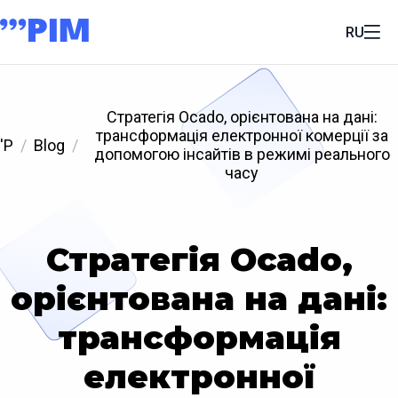
RU
Стратегія Ocado, орієнтована на дані:
трансформація електронної комерції за
'P
Blog
допомогою інсайтів в режимі реального
часу
Стратегія Ocado,
орієнтована на дані:
трансформація
електронної