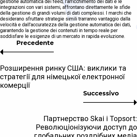
gestione automatica dei feed, l'arricchimento dei dati e le
integrazioni con vari sistemi, affrontano direttamente le sfide
della gestione di grandi volumi di dati complessi. I marchi che
desiderano sfruttare strategie simili trarranno vantaggio dalla
velocità e dall'accuratezza della gestione automatica dei dati,
garantendo la gestione dei contenuti in tempo reale per
soddisfare le esigenze di un mercato in rapida evoluzione.
Precedente
Розширення ринку США: виклики та
стратегії для німецької електронної
комерції
Successivo
Партнерство Skai і Topsort:
Революціонізуючи доступ до
глобальних роздрібних медіа