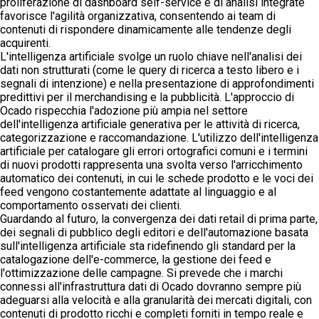
proliferazione di dashboard self-service e di analisi integrate
favorisce l'agilità organizzativa, consentendo ai team di
contenuti di rispondere dinamicamente alle tendenze degli
acquirenti.
L'intelligenza artificiale svolge un ruolo chiave nell'analisi dei
dati non strutturati (come le query di ricerca a testo libero e i
segnali di intenzione) e nella presentazione di approfondimenti
predittivi per il merchandising e la pubblicità. L'approccio di
Ocado rispecchia l'adozione più ampia nel settore
dell'intelligenza artificiale generativa per le attività di ricerca,
categorizzazione e raccomandazione. L'utilizzo dell'intelligenza
artificiale per catalogare gli errori ortografici comuni e i termini
di nuovi prodotti rappresenta una svolta verso l'arricchimento
automatico dei contenuti, in cui le schede prodotto e le voci dei
feed vengono costantemente adattate al linguaggio e al
comportamento osservati dei clienti.
Guardando al futuro, la convergenza dei dati retail di prima parte,
dei segnali di pubblico degli editori e dell'automazione basata
sull'intelligenza artificiale sta ridefinendo gli standard per la
catalogazione dell'e-commerce, la gestione dei feed e
l'ottimizzazione delle campagne. Si prevede che i marchi
connessi all'infrastruttura dati di Ocado dovranno sempre più
adeguarsi alla velocità e alla granularità dei mercati digitali, con
contenuti di prodotto ricchi e completi forniti in tempo reale e