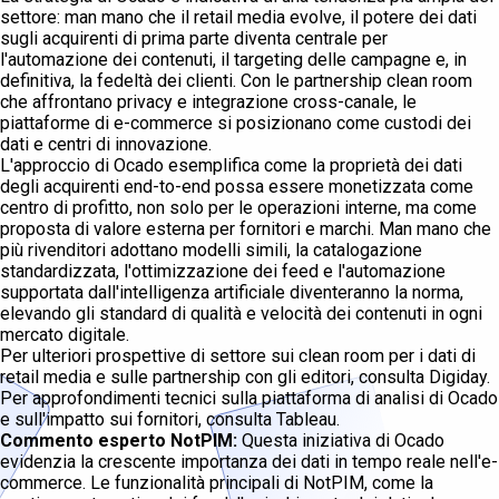
settore: man mano che il retail media evolve, il potere dei dati
sugli acquirenti di prima parte diventa centrale per
l'automazione dei contenuti, il targeting delle campagne e, in
definitiva, la fedeltà dei clienti. Con le partnership clean room
che affrontano privacy e integrazione cross-canale, le
piattaforme di e-commerce si posizionano come custodi dei
dati e centri di innovazione.
L'approccio di Ocado esemplifica come la proprietà dei dati
degli acquirenti end-to-end possa essere monetizzata come
centro di profitto, non solo per le operazioni interne, ma come
proposta di valore esterna per fornitori e marchi. Man mano che
più rivenditori adottano modelli simili, la catalogazione
standardizzata, l'ottimizzazione dei feed e l'automazione
supportata dall'intelligenza artificiale diventeranno la norma,
elevando gli standard di qualità e velocità dei contenuti in ogni
mercato digitale.
Per ulteriori prospettive di settore sui clean room per i dati di
retail media e sulle partnership con gli editori, consulta Digiday.
Per approfondimenti tecnici sulla piattaforma di analisi di Ocado
e sull'impatto sui fornitori, consulta Tableau.
Commento esperto NotPIM:
Questa iniziativa di Ocado
evidenzia la crescente importanza dei dati in tempo reale nell'e-
commerce. Le funzionalità principali di NotPIM, come la