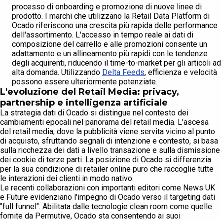
processo di onboarding e promozione di nuove linee di
prodotto. I marchi che utilizzano la Retail Data Platform di
Ocado riferiscono una crescita più rapida delle performance
dell'assortimento. L'accesso in tempo reale ai dati di
composizione del carrello e alle promozioni consente un
adattamento e un allineamento più rapidi con le tendenze
degli acquirenti, riducendo il time-to-market per gli articoli ad
alta domanda. Utilizzando
Delta Feeds
, efficienza e velocità
possono essere ulteriormente potenziate.
L'evoluzione del Retail Media: privacy,
partnership e intelligenza artificiale
La strategia dati di Ocado si distingue nel contesto dei
cambiamenti epocali nel panorama del retail media. L'ascesa
del retail media, dove la pubblicità viene servita vicino al punto
di acquisto, sfruttando segnali di intenzione e contesto, si basa
sulla ricchezza dei dati a livello transazione e sulla dismissione
dei cookie di terze parti. La posizione di Ocado si differenzia
per la sua condizione di retailer online puro che raccoglie tutte
le interazioni dei clienti in modo nativo.
Le recenti collaborazioni con importanti editori come News UK
e Future evidenziano l'impegno di Ocado verso il targeting dati
"full funnel". Abilitata dalle tecnologie clean room come quelle
fornite da Permutive, Ocado sta consentendo ai suoi