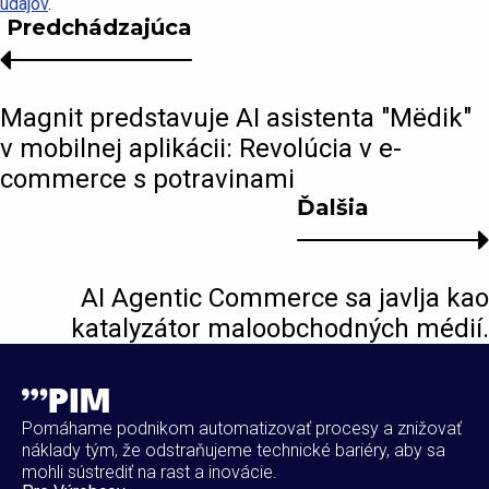
údajov
.
Predchádzajúca
Magnit predstavuje AI asistenta "Mёdik"
v mobilnej aplikácii: Revolúcia v e-
commerce s potravinami
Ďalšia
AI Agentic Commerce sa javlja kao
katalyzátor maloobchodných médií.
Pomáhame podnikom automatizovať procesy a znižovať
náklady tým, že odstraňujeme technické bariéry, aby sa
mohli sústrediť na rast a inovácie.