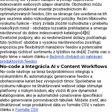
indexovaním webových údajov okamžite. Obchodníci môžu
rýchlejšie produkovať inventár prostredníctvom AI-
optimalizovaných feedov, čím sa skracuje čas uvedenia na trh
pre sezónne alebo nízkoobjemové položky. Režim hĺbkového
výskumu funkcie - ktorý zvláda zložité rozhodnutia v priebehu
niekoľkých minút - obchádza rozsiahle prehliadanie a smeruje
návštevnosť do dobre indexovaných katalógov[4][6].
Sviatočné podpory, ako sú neobmedzené dotazy, podčiarkujú
túto rýchlosť: obdobia s vysokou návštevnosťou zosilňujú
expozíciu pre flexibilných manažérov feedov a potenciálne
pretvárajú rýchlosť sortimentu z týždňov na dni[4]. Zistite viac o
tejto téme v našom článku o
Bežných chybách pri nahrávaní
produktových feedov
.
No-code a Integrácia AI v Content Workflows
No-code nástroje sa teraz bezproblémovo integrujú s
výskumníkmi AI, automatizujúc generovanie feedov a
obohacovanie kariet bez vývojových tímov. Spoliehanie sa
výskumu nákupov na štruktúrované webové údaje stimuluje
platformy s nízkym kódom, aby vložili AI pre dynamické
katalógovanie, ako je automatické označovanie špecifikácií
alebo generovanie porovnávacích tabuliek. Môžete zistiť, ako
štruktúrovať svoje produktové dáta vo formáte CSV, v našom
článku o
Formáte CSV
.