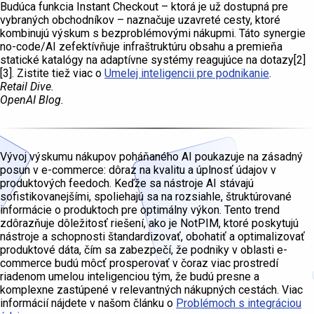
Budúca funkcia Instant Checkout – ktorá je už dostupná pre
vybraných obchodníkov – naznačuje uzavreté cesty, ktoré
kombinujú výskum s bezproblémovými nákupmi. Táto synergie
no-code/AI zefektívňuje infraštruktúru obsahu a premieňa
statické katalógy na adaptívne systémy reagujúce na dotazy[2]
[3]. Zistite tiež viac o
Umelej inteligencii pre podnikanie
.
Retail Dive.
OpenAI Blog.
Vývoj výskumu nákupov poháňaného AI poukazuje na zásadný
posun v e-commerce: dôraz na kvalitu a úplnosť údajov v
produktových feedoch. Keďže sa nástroje AI stávajú
sofistikovanejšími, spoliehajú sa na rozsiahle, štruktúrované
informácie o produktoch pre optimálny výkon. Tento trend
zdôrazňuje dôležitosť riešení, ako je NotPIM, ktoré poskytujú
nástroje a schopnosti štandardizovať, obohatiť a optimalizovať
produktové dáta, čím sa zabezpečí, že podniky v oblasti e-
commerce budú môcť prosperovať v čoraz viac prostredí
riadenom umelou inteligenciou tým, že budú presne a
komplexne zastúpené v relevantných nákupných cestách. Viac
informácií nájdete v našom článku o
Problémoch s integráciou