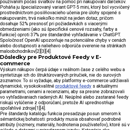
používaním počas sviatkov na pomoc pri nakupovaní darčekov.
Poháňa ju špecializovaný variant GPT-5 mini, ktorý bol vycvičený
prostredníctvom posilňovacieho učenia pre úlohy spojené s
nakupovaním, trvá niekoľko minút na jeden dotaz, pričom
dosahuje 52% presnosť pri požiadavkách s viacerými
obmedzeniami (ako sú špecifické cenové rozsahy, farby a
funkcie) oproti 37% pre štandardné vyhľadávanie v ChatGPT.
Spoločnosť OpenAI upozorňuje na potenciálne chyby v cenách
alebo dostupnosti a naliehavo odporúča overenie na stránkach
maloobchodníkov[2][3][4].
Dôsledky pre Produktové Feedy v E-
commerce
Výskum nákupov čerpá údaje v reálnom čase z celého webu a
syntetizuje ich do štruktúrovaných príručiek, nie do surových
zoznamov. To si vyžaduje, aby platformy e-commerce udržiavali
dynamické, vysokokvalitné
produktové feedy
s aktuálnymi
parametrami, cenami a recenziami, aby sa presne zobrazovali
vo vyhľadávaniach riadených AI. Neúplné alebo zastarané feedy
riskujú vylúčenie z odporúčaní, pretože AI uprednostňuje
spoľahlivé zdroje[1][4].
Pre štandardy katalógu funkcia presadzuje posun smerom k
sémantickej bohatosti: produkty musia obsahovať podrobné
atribúty (rozmery, materiály, hodnotenia používateľov), ktoré sú v