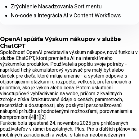
Zrýchlenie Nasadzovania Sortimentu
No-code a Integrácia AI v Content Workflows
OpenAI spúšťa Výskum nákupov v službe
ChatGPT
Spoločnosť OpenAI predstavila výskum nákupov, novú funkciu v
službe ChatGPT, ktorá premieňa AI na interaktívneho
výskumníka produktov. Používatelia popíšu svoje potreby -
napríklad tichý akumulátorový vysávač pre malý byt alebo
darček pre dieťa, ktoré miluje umenie - a systém odpovie s
objasňujúcimi otázkami o rozpočte, veľkosti, preferenciách a
prioritách, ako je výkon alebo cena. Potom uskutoční
viacstupňové vyhľadávanie na webe, pričom z kvalitných
zdrojov získa štruktúrované údaje o cenách, parametroch,
recenziách a dostupnosti, aby poskytol personalizovanú
nákupnú príručku s hodnotenými možnosťami, porovnaniami a
kompromismi[4][1][2].
Funkcia bola spustená 24. novembra 2025 pre prihlásených
používateľov v rámci bezplatných, Plus, Pro a ďalších plánov na
mobilných zariadeniach a webe, s takmer neobmedzeným