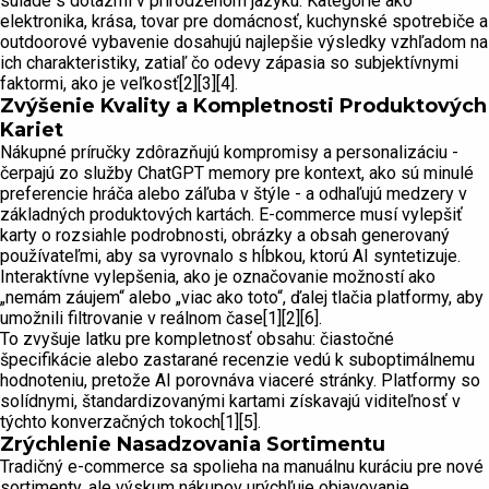
súlade s dotazmi v prirodzenom jazyku. Kategórie ako
elektronika, krása, tovar pre domácnosť, kuchynské spotrebiče a
outdoorové vybavenie dosahujú najlepšie výsledky vzhľadom na
ich charakteristiky, zatiaľ čo odevy zápasia so subjektívnymi
faktormi, ako je veľkosť[2][3][4].
Zvýšenie Kvality a Kompletnosti Produktových
Kariet
Nákupné príručky zdôrazňujú kompromisy a personalizáciu -
čerpajú zo služby ChatGPT memory pre kontext, ako sú minulé
preferencie hráča alebo záľuba v štýle - a odhaľujú medzery v
základných produktových kartách. E-commerce musí vylepšiť
karty o rozsiahle podrobnosti, obrázky a obsah generovaný
používateľmi, aby sa vyrovnalo s hĺbkou, ktorú AI syntetizuje.
Interaktívne vylepšenia, ako je označovanie možností ako
„nemám záujem“ alebo „viac ako toto“, ďalej tlačia platformy, aby
umožnili filtrovanie v reálnom čase[1][2][6].
To zvyšuje latku pre kompletnosť obsahu: čiastočné
špecifikácie alebo zastarané recenzie vedú k suboptimálnemu
hodnoteniu, pretože AI porovnáva viaceré stránky. Platformy so
solídnymi, štandardizovanými kartami získavajú viditeľnosť v
týchto konverzačných tokoch[1][5].
Zrýchlenie Nasadzovania Sortimentu
Tradičný e-commerce sa spolieha na manuálnu kuráciu pre nové
sortimenty, ale výskum nákupov urýchľuje objavovanie