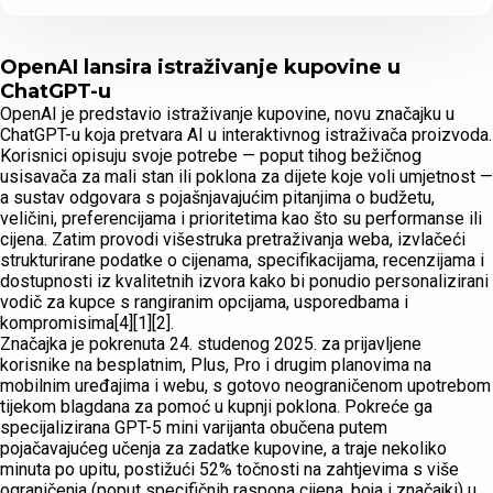
OpenAI lansira istraživanje kupovine u
ChatGPT-u
OpenAI je predstavio istraživanje kupovine, novu značajku u
ChatGPT-u koja pretvara AI u interaktivnog istraživača proizvoda.
Korisnici opisuju svoje potrebe — poput tihog bežičnog
usisavača za mali stan ili poklona za dijete koje voli umjetnost —
a sustav odgovara s pojašnjavajućim pitanjima o budžetu,
veličini, preferencijama i prioritetima kao što su performanse ili
cijena. Zatim provodi višestruka pretraživanja weba, izvlačeći
strukturirane podatke o cijenama, specifikacijama, recenzijama i
dostupnosti iz kvalitetnih izvora kako bi ponudio personalizirani
vodič za kupce s rangiranim opcijama, usporedbama i
kompromisima[4][1][2].
Značajka je pokrenuta 24. studenog 2025. za prijavljene
korisnike na besplatnim, Plus, Pro i drugim planovima na
mobilnim uređajima i webu, s gotovo neograničenom upotrebom
tijekom blagdana za pomoć u kupnji poklona. Pokreće ga
specijalizirana GPT-5 mini varijanta obučena putem
pojačavajućeg učenja za zadatke kupovine, a traje nekoliko
minuta po upitu, postižući 52% točnosti na zahtjevima s više
ograničenja (poput specifičnih raspona cijena, boja i značajki) u