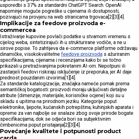
usporedbi s 37% za standardni ChatGPT Search. OpenAI
napominje moguće pogreške u cijenama ili dostupnosti,
pozivajući na provjeru na web stranicama trgovaca[2][3][4].
Implikacije za feedove proizvoda e-
commercea
Istraživanje kupovine povlači podatke u stvarnom vremenu s
cijelog weba, sintetizirajući ih u strukturirane vodiče, a ne u
sirove popise. To zahtijeva da e-commerce platforme održavaju
dinamičke, visokokvalitetne
feedove proizvoda
s ažuriranim
specifikacijama, cijenama i recenzijama kako bi se točno
prikazali u pretraživanjima pokretanim AI-om. Nepotpuni ili
zastarjeli feedovi riskiraju isključenje iz preporuka, jer AI daje
prednost pouzdanim izvorima[1][4].
Za standarde katalogizacije, značajka nameće pomak prema
semantičkoj bogatosti: proizvodi moraju uključivati detaljne
atribute (dimenzije, materijale, korisničke ocjene) koji su u
skladu s upitima na prirodnom jeziku. Kategorije poput
elektronike, ljepote, kućanskih potrepština, kuhinjskih aparata i
opreme za van najbolje se snalaze zbog svoje prirode bogate
specifikacijama, dok se odjeća bori sa subjektivnim
čimbenicima poput pristajanja[2][3][4].
Povećanje kvalitete i potpunosti product
carda