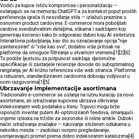
Vodiči za kupce ističu kompromise i personalizaciju —
oslanjajući se na memoriju ChatGPT-a za kontekst poput prošlih
preferencija igrača ili nesviđanja stila — izlažući praznine u
osnovnim product cardovima. E-commerce mora poboljšati
cardove sveobuhvatnim detaljima, slikama i sadržajem koji
generiraju korisnici kako bi odgovarao dubini koju AI sintetizira.
Interaktivna poboljšanja, kao što su označavanje opcija "nije
zainteresiran" ili "više kao ovo", dodatno vrše pritisak na
platforme da omoguće filtriranje u stvarnom vremenu[1][2][6].
To podiže ljestvicu za potpunost sadržaja: djelomične
specifikacije ili zastarjele recenzije dovode do suboptimalnog
rangiranja, jer AI križno referencira više web stranica. Platforme
s robusnim, standardiziranim cardovima dobivaju vidljivost u
ovim razgovorima[1][5].
Ubrzavanje implementacije asortimana
Tradicionalni e-commerce se oslanja na ručnu kuraciju za nove
asortimane, ali istraživanje kupovine ubrzava otkrivanje
indeksiranjem web podataka u trenu. Trgovci mogu brže
isporučiti inventar putem AI-optimiziranih feedova, smanjujući
vrijeme izlaska na tržište za sezonske ili nišne artikle. Duboki
način istraživanja značajke — rukovanje složenim odlukama u
nekoliko minuta — zaobilazi iscrpno pregledavanje,
usmjeravajući promet prema dobro indeksiranim katalozima[4]