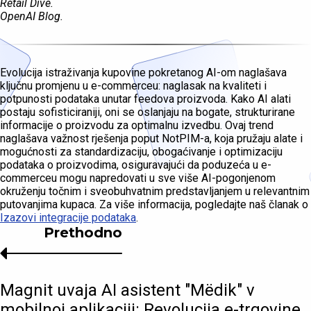
Retail Dive.
OpenAI Blog.
Evolucija istraživanja kupovine pokretanog AI-om naglašava
ključnu promjenu u e-commerceu: naglasak na kvaliteti i
potpunosti podataka unutar feedova proizvoda. Kako AI alati
postaju sofisticiraniji, oni se oslanjaju na bogate, strukturirane
informacije o proizvodu za optimalnu izvedbu. Ovaj trend
naglašava važnost rješenja poput NotPIM-a, koja pružaju alate i
mogućnosti za standardizaciju, obogaćivanje i optimizaciju
podataka o proizvodima, osiguravajući da poduzeća u e-
commerceu mogu napredovati u sve više AI-pogonjenom
okruženju točnim i sveobuhvatnim predstavljanjem u relevantnim
putovanjima kupaca. Za više informacija, pogledajte naš članak o
Izazovi integracije podataka
.
Prethodno
Magnit uvaja AI asistent "Mёdik" v
mobilnoj aplikaciji: Revolucija e-trgovine