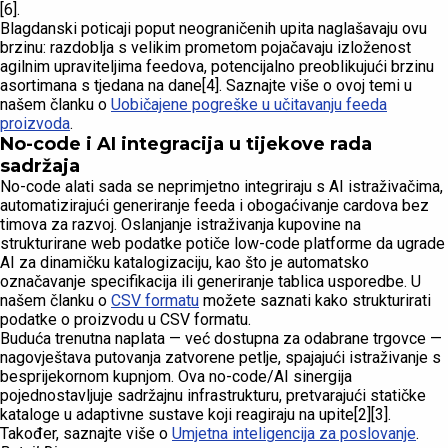
[6].
Blagdanski poticaji poput neograničenih upita naglašavaju ovu
brzinu: razdoblja s velikim prometom pojačavaju izloženost
agilnim upraviteljima feedova, potencijalno preoblikujući brzinu
asortimana s tjedana na dane[4]. Saznajte više o ovoj temi u
našem članku o
Uobičajene pogreške u učitavanju feeda
proizvoda
.
No-code i AI integracija u tijekove rada
sadržaja
No-code alati sada se neprimjetno integriraju s AI istraživačima,
automatizirajući generiranje feeda i obogaćivanje cardova bez
timova za razvoj. Oslanjanje istraživanja kupovine na
strukturirane web podatke potiče low-code platforme da ugrade
AI za dinamičku katalogizaciju, kao što je automatsko
označavanje specifikacija ili generiranje tablica usporedbe. U
našem članku o
CSV formatu
možete saznati kako strukturirati
podatke o proizvodu u CSV formatu.
Buduća trenutna naplata — već dostupna za odabrane trgovce —
nagovještava putovanja zatvorene petlje, spajajući istraživanje s
besprijekornom kupnjom. Ova no-code/AI sinergija
pojednostavljuje sadržajnu infrastrukturu, pretvarajući statičke
kataloge u adaptivne sustave koji reagiraju na upite[2][3].
Također, saznajte više o
Umjetna inteligencija za poslovanje
.