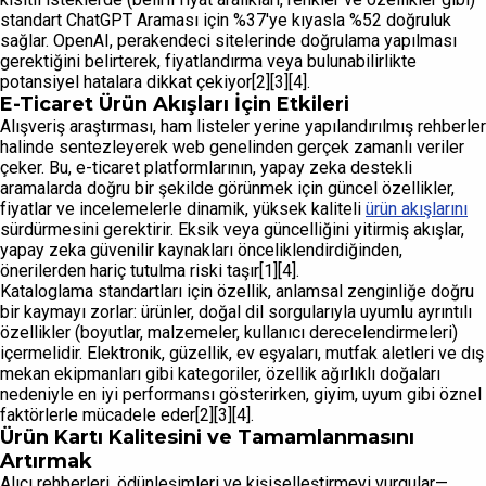
standart ChatGPT Araması için %37'ye kıyasla %52 doğruluk
sağlar. OpenAI, perakendeci sitelerinde doğrulama yapılması
gerektiğini belirterek, fiyatlandırma veya bulunabilirlikte
potansiyel hatalara dikkat çekiyor[2][3][4].
E-Ticaret Ürün Akışları İçin Etkileri
Alışveriş araştırması, ham listeler yerine yapılandırılmış rehberler
halinde sentezleyerek web genelinden gerçek zamanlı veriler
çeker. Bu, e-ticaret platformlarının, yapay zeka destekli
aramalarda doğru bir şekilde görünmek için güncel özellikler,
fiyatlar ve incelemelerle dinamik, yüksek kaliteli
ürün akışlarını
sürdürmesini gerektirir. Eksik veya güncelliğini yitirmiş akışlar,
yapay zeka güvenilir kaynakları önceliklendirdiğinden,
önerilerden hariç tutulma riski taşır[1][4].
Kataloglama standartları için özellik, anlamsal zenginliğe doğru
bir kaymayı zorlar: ürünler, doğal dil sorgularıyla uyumlu ayrıntılı
özellikler (boyutlar, malzemeler, kullanıcı derecelendirmeleri)
içermelidir. Elektronik, güzellik, ev eşyaları, mutfak aletleri ve dış
mekan ekipmanları gibi kategoriler, özellik ağırlıklı doğaları
nedeniyle en iyi performansı gösterirken, giyim, uyum gibi öznel
faktörlerle mücadele eder[2][3][4].
Ürün Kartı Kalitesini ve Tamamlanmasını
Artırmak
Alıcı rehberleri, ödünleşimleri ve kişiselleştirmeyi vurgular—