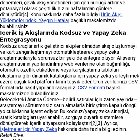
dönemleri, çevik akış yöneticileri için görünürlüğü artırır ve
potansiyel olarak çeşitlilik hızını haftalardan günlere
dönüştürür[4]. Konu hakkında daha fazla bilgiyi
Ürün Akışı
Yüklemelerindeki Yaygın Hatalar
başlıklı makalemizde
bulabilirsiniz.
İçerik İş Akışlarında Kodsuz ve Yapay Zeka
Entegrasyonu
Kodsuz araçlar artık geliştirici ekipler olmadan akış oluşturmayı
ve kart zenginleştirmeyi otomatikleştirerek yapay zeka
araştırmacılarıyla sorunsuz bir şekilde entegre oluyor. Alışveriş
araştırmasının yapılandırılmış web verilerine olan bağımlılığı,
otomatik özellik etiketleme veya karşılaştırma tabloları
oluşturma gibi dinamik kataloglama için yapay zeka yerleştirmek
üzere düşük kod platformlarını teşvik eder. Ürün verilerinizi CSV
formatında nasıl yapılandıracağınızı
CSV Formatı
başlıklı
makalemizde bulabilirsiniz.
Gelecekteki Anında Ödeme—belirli satıcılar için zaten yayında—
araştırmayı sürtünmesiz satın almalarla birleştiren kapalı döngü
yolculuklarına işaret ediyor. Bu kodsuz/yapay zeka sinerjisi,
statik katalogları uyarlanabilir, sorguya duyarlı sistemlere
dönüştürerek içerik altyapısını kolaylaştırır[2][3]. Ayrıca,
İşletmeler İçin Yapay Zeka
hakkında daha fazla bilgi edinin.
Retail Dive.