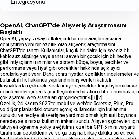
Entegrasyonu
OpenAI, ChatGPT'de Alışveriş Araştırmasını
Başlattı
OpenAI, yapay zekayı etkileşimli bir ürün araştırmacısına
dönüştüren yeni bir özellik olan alışveriş araştırmasını
ChatGPT'de tanıttı. Kullanıcılar, küçük bir daire için sessiz bir
kablosuz süpürge veya sanatı seven bir çocuk için bir hediye
gibi ihtiyaçlarını tanımlar ve sistem bütçe, boyut, tercihler ve
performans veya fiyat gibi öncelikler hakkında açıklayıcı
sorularla yanıt verir. Daha sonra fiyatlar, özellikler, incelemeler ve
bulunabilirlik hakkında yapılandırılmış verileri kaliteli
kaynaklardan çekerek, sıralanmış seçenekler, karşılaştırmalar ve
ödünleşimler içeren kişiselleştirilmiş bir alıcı rehberi sunmak için
çok aşamalı web aramaları gerçekleştirir[4][1][2].
Özellik, 24 Kasım 2025'te mobil ve web'de ücretsiz, Plus, Pro
ve diğer planlardaki oturum açmış kullanıcılar için kullanıma
sunuldu ve hediye alışverişine yardımcı olmak için tatil boyunca
neredeyse sınırsız kullanım imkanı sundu. Alışveriş görevleri için
takviyeli öğrenme yoluyla eğitilmiş özel bir GPT-5 mini varyantı
tarafından desteklenir ve sorgu başına birkaç dakika sürer; çok
kısıtlı isteklerde (belirli fiyat aralıkları, renkler ve özellikler gibi)