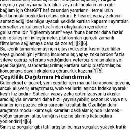
geçmiş oyun oynama tercihleri veya stil hoşlanmama gibi
bağlam için ChatGPT hafızasından yararlanır—temel ürün
kartlarındaki boşlukları ortaya çıkarır. E-ticaret, yapay zekanın
sentezlediği derinliğe uyacak şekilde kartları kapsamlı ayrıntılar,
görseller ve kullanıcı tarafından oluşturulan içeriklerle
geliştirmelidir. "İlgilenmiyorum" veya "buna benzer daha fazla"
gibi etkileşimli iyileştirmeler, platformları gerçek zamanlı
filtreleme sağlamaya daha da zorlar[1][2][6].
Bu, içerik tamamlanması için çıtayı yükseltir: kısmi özellikler
veya güncelliğini yitirmiş incelemeler, yapay zeka birden fazla
siteye çapraz referans verdiğinden, yetersiz sıralamalara yol
açar. Sağlam, standartlaştırılmış kartlara sahip platformlar, bu
konuşmaya dayalı akışlarda görünürlük kazanır[1][5].
Çeşitlilik Dağıtımını Hızlandırmak
Geleneksel e-ticaret, yeni çeşitler için manuel kürasyona güvenir,
ancak alışveriş araştırması, web verilerini anında indeksleyerek
keşfi hızlandırır. Satıcılar, yapay zeka optimizasyonlu akışlar
aracılığıyla envanteri daha hızlı yayınlayabilir, sezonluk veya niş
ürünler için pazara çıkış süresini kısaltabilir. Özelliğin derin
araştırma modu—karmaşık kararları dakikalar içinde işlemek—
yoğun taramayı atlar, trafiği iyi dizine alınmış kataloglara
yönlendirir[4][6].
Sınırsız sorgular gibi tatil artışları bu hızı vurgular: yüksek trafik