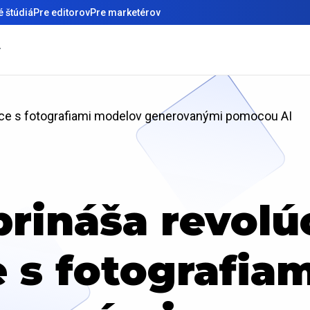
 štúdiá
Pre editorov
Pre marketérov
ce s fotografiami modelov generovanými pomocou AI
rináša revolúc
s fotografia