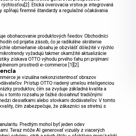
rýchlosťou[2]. Etická overovacia vrstva je integrovaná
 spĺňajú firemné štandardy a regulačné očakávania
uje obohacovanie produktových feedov. Obchodníci
odín od prijatia zásob, čo je radikálne skrátenie
 rýchle obmieňanie obsahu je obzvlášť dôležité v rýchlo
mikrotrendy vyžadujú takmer okamžité aktualizácie
stiky získava OTTO výhodu prvého ťahu pri prijímaní
eplnenom prostredí e-commerce [1][2].
tencia
ommerce je vizuálna nekonzistentnosť obrazov
odávateľov. Prístup OTTO riadený umelou inteligenciou
brázky produktov, čím sa zvyšuje základná kvalita a
iu v tomto rozsahu je ťažké dosiahnuť tradičnými
medzi desiatkami alebo stovkami dodávateľov. V tomto
vality, čím zabezpečuje, že zákazníci sa stretnú s
ranularitu. Predtým mohol byť jeden odev
mi. Teraz môže AI generovať vizuály z viacerých
ebnú schému, strih a návrh štýlu – efektívne mení každý