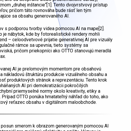
om „druhej inštancie“[1]. Tento dvojvrstvový prístup
teľov, pričom táto rovnováha bude rásť len tým
týkajúce sa obsahu generovaného AI.
ov s podporou tvorby videa pomocou AI na mape[2].
ko je nábytok, kde by fotorealistické rendery mohli
end – celoodvetvové prijatie generatívnej AI pre vizuály
gulačné rámce sa upevnia, tieto systémy sa
viská, pričom priekopníci ako OTTO stanovujú meradlá
ax.
rovanej AI je prelomovým momentom pre obsahovú
 a nákladovú štruktúru produkcie vizuálneho obsahu a
osť produktových stránok a reprezentáciu. Tento krok
poháňaných AI pri demokratizácii pokročilých
ybní priemyselné normy okolo kreativity, etiky a
tu. Prípad OTTO ponúka hmatateľný náhľad do toho, ako
notový reťazec obsahu v digitálnom maloobchode.
ý posun smerom k obrazom generovaným pomocou AI