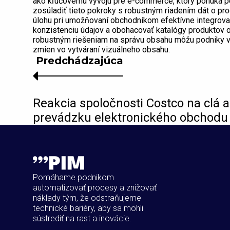
ako kľúčovému vývoju pre e-commerce, ktorý ponúka pote
zosúladiť tieto pokroky s robustným riadením dát o pr
úlohu pri umožňovaní obchodníkom efektívne integrova
konzistenciu údajov a obohacovať katalógy produktov 
robustným riešeniam na správu obsahu môžu podniky v 
zmien vo vytváraní vizuálneho obsahu.
Predchádzajúca
Reakcia spoločnosti Costco na clá a 
prevádzku elektronického obchodu
Pomáhame podnikom
automatizovať procesy a znižovať
náklady tým, že odstraňujeme
technické bariéry, aby sa mohli
sústrediť na rast a inovácie.