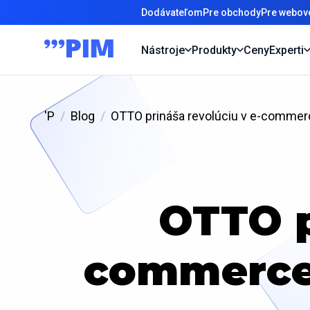
Dodávateľom
Pre obchody
Pre webové
Nástroje
Produkty
Ceny
Experti
'P
Blog
OTTO prináša revolúciu v e-commer
OTTO p
commerce 