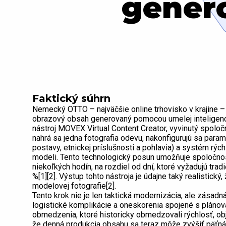
gener
Faktický súhrn
Nemecký OTTO – najväčšie online trhovisko v krajine –
obrazový obsah generovaný pomocou umelej inteligenci
nástroj MOVEX Virtual Content Creator, vyvinutý spoloč
nahrá sa jedna fotografia odevu, nakonfigurujú sa param
postavy, etnickej príslušnosti a pohlavia) a systém rýc
modeli. Tento technologický posun umožňuje spoločnos
niekoľkých hodín, na rozdiel od dní, ktoré vyžadujú trad
%[1][2]. Výstup tohto nástroja je údajne taký realistick
modelovej fotografie[2].
Tento krok nie je len taktická modernizácia, ale zásadn
logistické komplikácie a oneskorenia spojené s plánov
obmedzenia, ktoré historicky obmedzovali rýchlosť, o
že denná produkcia obsahu sa teraz môže zvýšiť päť