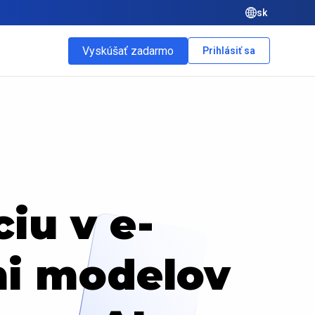
sk
Vyskúšať zadarmo
Prihlásiť sa
iu v e-
mi modelov