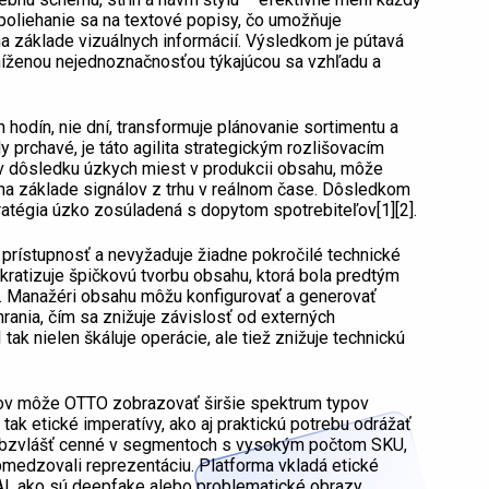
spoliehanie sa na textové popisy, čo umožňuje
a základe vizuálnych informácií. Výsledkom je pútavá
níženou nejednoznačnosťou týkajúcou sa vzhľadu a
 hodín, nie dní, transformuje plánovanie sortimentu a
y prchavé, je táto agilita strategickým rozlišovacím
v dôsledku úzkych miest v produkcii obsahu, môže
 na základe signálov z trhu v reálnom čase. Dôsledkom
ratégia úzko zosúladená s dopytom spotrebiteľov[1][2].
 prístupnosť a nevyžaduje žiadne pokročilé technické
kratizuje špičkovú tvorbu obsahu, ktorá bola predtým
. Manažéri obsahu môžu konfigurovať a generovať
rania, čím sa znižuje závislosť od externých
 tak nielen škáluje operácie, ale tiež znižuje technickú
ov môže OTTO zobrazovať širšie spektrum typov
 tak etické imperatívy, ako aj praktickú potrebu odrážať
e obzvlášť cenné v segmentoch s vysokým počtom SKU,
bmedzovali reprezentáciu. Platforma vkladá etické
AI, ako sú deepfake alebo problematické obrazy,