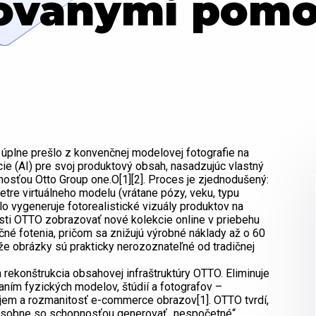
ovanými pomo
 úplne prešlo z konvenčnej modelovej fotografie na
e (AI) pre svoj produktový obsah, nasadzujúc vlastný
nosťou Otto Group one.O[1][2]. Proces je zjednodušený:
etre virtuálneho modelu (vrátane pózy, veku, typu
hlo vygeneruje fotorealistické vizuály produktov na
ti OTTO zobrazovať nové kolekcie online v priebehu
ičné fotenia, pričom sa znižujú výrobné náklady až o 60
ý, že obrázky sú prakticky nerozoznateľné od tradičnej
á rekonštrukcia obsahovej infraštruktúry OTTO. Eliminuje
aním fyzických modelov, štúdií a fotografov –
bjem a rozmanitosť e-commerce obrazov[1]. OTTO tvrdí,
násobne so schopnosťou generovať „nespočetné“