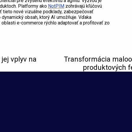
nciál pre zvýšenú efektivitu a agilitu. Výzvou je
oduktoch. Platformy ako
NotPIM
zohrávajú kľúčovú
ť tieto nové vizuálne podklady, zabezpečovať
o dynamický obsah, ktorý AI umožňuje. Vďaka
oblasti e-commerce rýchlo adaptovať a profitovať zo
jej vplyv na
Transformácia maloo
produktových f