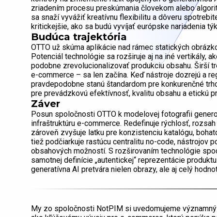
zriadením procesu preskúmania človekom alebo algoritm
sa snaží vyvážiť kreatívnu flexibilitu a dôveru spotrebi
kritickejšie, ako sa budú vyvíjať európske nariadenia 
Budúca trajektória
OTTO už skúma aplikácie nad rámec statických obrázk
Potenciál technológie sa rozširuje aj na iné vertikály, a
podobne zrevolucionalizovať produkciu obsahu. Širší tr
e-commerce – sa len začína. Keď nástroje dozrejú a re
pravdepodobne stanú štandardom pre konkurenčné trho
pre prevádzkovú efektívnosť, kvalitu obsahu a etickú pr
Záver
Posun spoločnosti OTTO k modelovej fotografii gene
infraštruktúru e-commerce. Redefinuje rýchlosť, rozsah
zároveň zvyšuje latku pre konzistenciu katalógu, bohat
tiež podčiarkuje rastúcu centralitu no-code, nástrojov 
obsahových možností. S rozširovaním technológie spoch
samotnej definície „autentickej“ reprezentácie produk
generatívna AI pretvára nielen obrazy, ale aj celý hod
My zo spoločnosti NotPIM si uvedomujeme významn