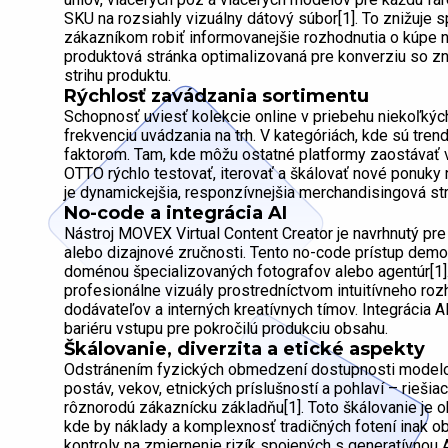
SKU na rozsiahly vizuálny dátový súbor[1]. To znižuje 
zákazníkom robiť informovanejšie rozhodnutia o kúpe n
produktová stránka optimalizovaná pre konverziu so z
strihu produktu.
Rýchlosť zavádzania sortimentu
Schopnosť uviesť kolekcie online v priebehu niekoľkých
frekvenciu uvádzania na trh. V kategóriách, kde sú trend
faktorom. Tam, kde môžu ostatné platformy zaostávať 
OTTO rýchlo testovať, iterovať a škálovať nové ponuky
je dynamickejšia, responzívnejšia merchandisingová st
No-code a integrácia AI
Nástroj MOVEX Virtual Content Creator je navrhnutý pre
alebo dizajnové zručnosti. Tento no-code prístup demo
doménou špecializovaných fotografov alebo agentúr[1]
profesionálne vizuály prostredníctvom intuitívneho rozh
dodávateľov a interných kreatívnych tímov. Integrácia AI
bariéru vstupu pre pokročilú produkciu obsahu.
Škálovanie, diverzita a etické aspekty
Odstránením fyzických obmedzení dostupnosti model
postáv, vekov, etnických príslušností a pohlaví – riešiac
rôznorodú zákaznícku základňu[1]. Toto škálovanie j
kde by náklady a komplexnosť tradičných fotení inak o
kontroly na zmiernenie rizík spojených s generatívnou 