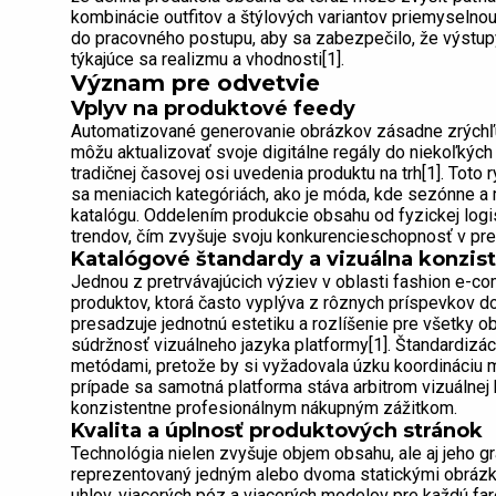
kombinácie outfitov a štýlových variantov priemyselnou 
do pracovného postupu, aby sa zabezpečilo, že výstupy
týkajúce sa realizmu a vhodnosti[1].
Význam pre odvetvie
Vplyv na produktové feedy
Automatizované generovanie obrázkov zásadne zrýchľ
môžu aktualizovať svoje digitálne regály do niekoľkých h
tradičnej časovej osi uvedenia produktu na trh[1]. Toto
sa meniacich kategóriách, ako je móda, kde sezónne a 
katalógu. Oddelením produkcie obsahu od fyzickej logi
trendov, čím zvyšuje svoju konkurencieschopnosť v pr
Katalógové štandardy a vizuálna konzis
Jednou z pretrvávajúcich výziev v oblasti fashion e-c
produktov, ktorá často vyplýva z rôznych príspevkov d
presadzuje jednotnú estetiku a rozlíšenie pre všetky o
súdržnosť vizuálneho jazyka platformy[1]. Štandardizác
metódami, pretože by si vyžadovala úzku koordináciu 
prípade sa samotná platforma stáva arbitrom vizuálnej k
konzistentne profesionálnym nákupným zážitkom.
Kvalita a úplnosť produktových stránok
Technológia nielen zvyšuje objem obsahu, ale aj jeho g
reprezentovaný jedným alebo dvoma statickými obrázka
uhlov, viacerých póz a viacerých modelov pre každú far