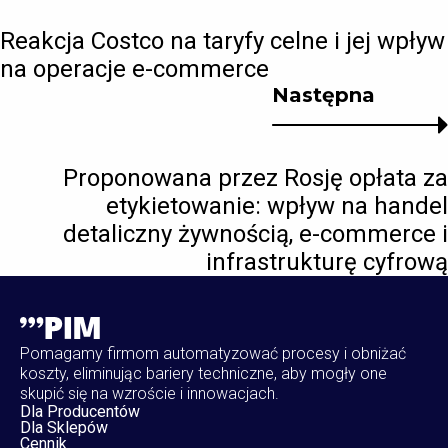
Reakcja Costco na taryfy celne i jej wpływ
na operacje e-commerce
Następna
Proponowana przez Rosję opłata za
etykietowanie: wpływ na handel
detaliczny żywnością, e-commerce i
infrastrukturę cyfrową
Pomagamy firmom automatyzować procesy i obniżać
koszty, eliminując bariery techniczne, aby mogły one
skupić się na wzroście i innowacjach.
Dla Producentów
Dla Sklepów
Cennik