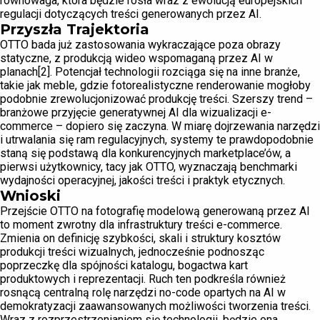
równowaga, która będzie rosła wraz z ewolucją europejskich
regulacji dotyczących treści generowanych przez AI.
Przyszła Trajektoria
OTTO bada już zastosowania wykraczające poza obrazy
statyczne, z produkcją wideo wspomaganą przez AI w
planach[2]. Potencjał technologii rozciąga się na inne branże,
takie jak meble, gdzie fotorealistyczne renderowanie mogłoby
podobnie zrewolucjonizować produkcję treści. Szerszy trend –
branżowe przyjęcie generatywnej AI dla wizualizacji e-
commerce – dopiero się zaczyna. W miarę dojrzewania narzędzi
i utrwalania się ram regulacyjnych, systemy te prawdopodobnie
staną się podstawą dla konkurencyjnych marketplace’ów, a
pierwsi użytkownicy, tacy jak OTTO, wyznaczają benchmarki
wydajności operacyjnej, jakości treści i praktyk etycznych.
Wnioski
Przejście OTTO na fotografię modelową generowaną przez AI
to moment zwrotny dla infrastruktury treści e-commerce.
Zmienia on definicję szybkości, skali i struktury kosztów
produkcji treści wizualnych, jednocześnie podnosząc
poprzeczkę dla spójności katalogu, bogactwa kart
produktowych i reprezentacji. Ruch ten podkreśla również
rosnącą centralną rolę narzędzi no-code opartych na AI w
demokratyzacji zaawansowanych możliwości tworzenia treści.
Wraz z rozprzestrzenianiem się technologii, będzie ona