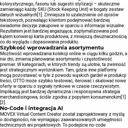
kolorystycznego, fasonu lub sugestii stylizacji – skutecznie
zamieniając każdy SKU (Stock Keeping Unit) w bogaty zestaw
danych wizualnych[1]. Zmniejsza to uzależnienie od opisów
tekstowych, pozwalając klientom podejmować bardziej
świadome decyzje zakupowe w oparciu o informacje wizualne.
Rezultatem jest bardziej angażująca, zoptymalizowana pod
kątem konwersji karta produktowa, z mniejszą dwuznacznością
co do wyglądu i dopasowania produktu.
Szybkość wprowadzania asortymentu
Możliwość wprowadzania kolekcji online w ciągu kilku godzin, a
nie dni, zmienia planowanie asortymentu i częstotliwość
premier. W kategoriach, w których trendy są ulotne, ta zwinność
jest strategicznym wyróżnikiem. Tam, gdzie inne platformy
mogą pozostawać w tyle z powodu wąskich gardeł w produkcji
treści, OTTO może szybko testować, iterować i skalować nowe
oferty w oparciu o sygnały rynkowe w czasie rzeczywistym.
Implikacją jest bardziej dynamiczna i responsywna strategia
merchandisingowa, ściśle zgodna z popytem konsumenckim[1]
[2].
No-Code i integracja AI
MOVEX Virtual Content Creator został zaprojektowany z myślą
o dostępności, nie wymagając zaawansowanych umiejętności
technicznych ani projektowych. To podejście no-code