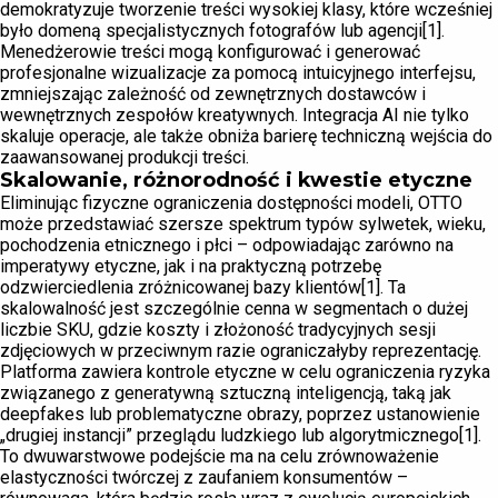
demokratyzuje tworzenie treści wysokiej klasy, które wcześniej
było domeną specjalistycznych fotografów lub agencji[1].
Menedżerowie treści mogą konfigurować i generować
profesjonalne wizualizacje za pomocą intuicyjnego interfejsu,
zmniejszając zależność od zewnętrznych dostawców i
wewnętrznych zespołów kreatywnych. Integracja AI nie tylko
skaluje operacje, ale także obniża barierę techniczną wejścia do
zaawansowanej produkcji treści.
Skalowanie, różnorodność i kwestie etyczne
Eliminując fizyczne ograniczenia dostępności modeli, OTTO
może przedstawiać szersze spektrum typów sylwetek, wieku,
pochodzenia etnicznego i płci – odpowiadając zarówno na
imperatywy etyczne, jak i na praktyczną potrzebę
odzwierciedlenia zróżnicowanej bazy klientów[1]. Ta
skalowalność jest szczególnie cenna w segmentach o dużej
liczbie SKU, gdzie koszty i złożoność tradycyjnych sesji
zdjęciowych w przeciwnym razie ograniczałyby reprezentację.
Platforma zawiera kontrole etyczne w celu ograniczenia ryzyka
związanego z generatywną sztuczną inteligencją, taką jak
deepfakes lub problematyczne obrazy, poprzez ustanowienie
„drugiej instancji” przeglądu ludzkiego lub algorytmicznego[1].
To dwuwarstwowe podejście ma na celu zrównoważenie
elastyczności twórczej z zaufaniem konsumentów –