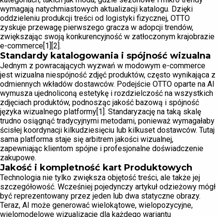
wymagają natychmiastowych aktualizacji katalogu. Dzięki
oddzieleniu produkcji treści od logistyki fizycznej, OTTO
zyskuje przewagę pierwszego gracza w adopcji trendów,
zwiększając swoją konkurencyjność w zatłoczonym krajobrazie
e-commerce[1][2].
Standardy katalogowania i spójność wizualna
Jednym z powracających wyzwań w modowym e-commerce
jest wizualna niespójność zdjęć produktów, często wynikająca z
odmiennych wkładów dostawców. Podejście OTTO oparte na AI
wymusza ujednoliconą estetykę i rozdzielczość na wszystkich
zdjęciach produktów, podnosząc jakość bazową i spójność
języka wizualnego platformy[1]. Standaryzację na taką skalę
trudno osiągnąć tradycyjnymi metodami, ponieważ wymagałaby
ścisłej koordynacji kilkudziesięciu lub kilkuset dostawców. Tutaj
sama platforma staje się arbitrem jakości wizualnej,
zapewniając klientom spójne i profesjonalne doświadczenie
zakupowe.
Jakość i kompletność kart Produktowych
Technologia nie tylko zwiększa objętość treści, ale także jej
szczegółowość. Wcześniej pojedynczy artykuł odzieżowy mógł
być reprezentowany przez jeden lub dwa statyczne obrazy.
Teraz, AI może generować wielokątowe, wielopozycyjne,
wielomodelowe wizualizacje dla każdego wariantu