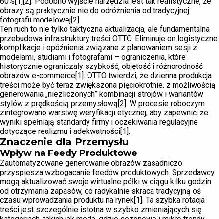
60%[1][2]. Podobno wyjście narzędzia jest tak realistyczne, że
obrazy są praktycznie nie do odróżnienia od tradycyjnej
fotografii modelowej[2].
Ten ruch to nie tylko taktyczna aktualizacja, ale fundamentalna
przebudowa infrastruktury treści OTTO. Eliminuje on logistyczne
komplikacje i opóźnienia związane z planowaniem sesji z
modelami, studiami i fotografami – ograniczenia, które
historycznie ograniczały szybkość, objętość i różnorodność
obrazów e-commerce[1]. OTTO twierdzi, że dzienna produkcja
treści może być teraz zwiększona pięciokrotnie, z możliwością
generowania „niezliczonych” kombinacji strojów i wariantów
stylów z prędkością przemysłową[2]. W procesie roboczym
zintegrowano warstwę weryfikacji etycznej, aby zapewnić, że
wyniki spełniają standardy firmy i oczekiwania regulacyjne
dotyczące realizmu i adekwatności[1].
Znaczenie dla Przemysłu
Wpływ na Feedy Produktowe
Zautomatyzowane generowanie obrazów zasadniczo
przyspiesza wzbogacanie feedów produktowych. Sprzedawcy
mogą aktualizować swoje wirtualne półki w ciągu kilku godzin
od otrzymania zapasów, co radykalnie skraca tradycyjną oś
czasu wprowadzania produktu na rynek[1]. Ta szybka rotacja
treści jest szczególnie istotna w szybko zmieniających się
kategoriach, takich jak moda, gdzie sezonowe i mikro trendy