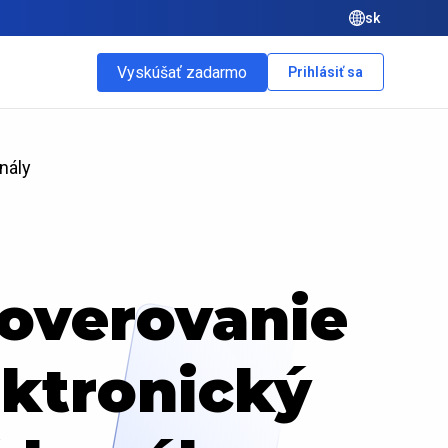
sk
Vyskúšať zadarmo
Prihlásiť sa
nály
 overovanie
ektronický