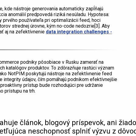
ne, kde nástroje generovania automaticky zapĺňajú
kcia anomálií predpovedá riziká nesúladu. Hypotesa:
dy prvého používateľa pri optimalizácii feed, hoci
orov strednej úrovne, kým no-code nedozrie[3]. Aby
ať aj na zefektívnenie
data integration challenges -
-commerce podniky pôsobiace v Rusku zamerať na
ich katalógov produktov. To zdôrazňuje rastúci význam
 ako NotPIM poskytujú nástroje na zefektívnenie feed
e integrity údajov, čím pomáhajú podnikom efektívnejšie
roaktívny prístup bude rozhodujúci pre udržanie
 prístupu na trh.
ahuje článok, blogový príspevok, ani žiado
vetľujúca neschopnosť splniť výzvu z dôvo