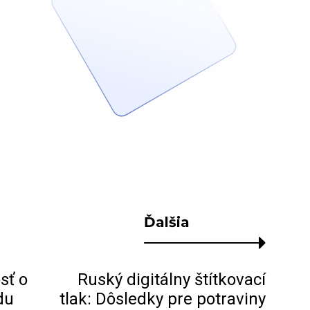
Ďalšia
sť o
Ruský digitálny štítkovací
du
tlak: Dôsledky pre potraviny