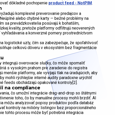
ebovať dôkladné pochopenie
product feed - NotPIM
.
h
 vyžadujú komplexné preverovanie predajcov a
. Neúplné alebo chybné karty — bežné problémy na
ím sa prevádzkovatelia posúvajú k bohatším,
zkej kvality, pretože platformy odfiltrujú neoverených
ť vyhľadávania a konverzné pomery prostredníctvom
a logistické uzly, čím sa zabezpečuje, že spoľahlivosť
osilňuje celkovú dôveru v ekosystém bez fragmentácie
tu
y integrujú overovacie slučky, čo môže spomaliť
itériá s vysokým prahom pre zaradenie do registra
 menšie platformy, ale vyvíjajú tlak na úradujúcich, aby
by mohli rýchlejšie interné audity paradoxne urýchliť
é feeds obchádzajú opakované kontroly[2].
cii na compliance
vania, čo umožní integrácie drag-and-drop so štátnymi
ívnenie toho, čo by manuálne procesy mohli brzdiť. AI
enia môžu analyzovať popisy produktov podľa databáz
vať kontroly na milióny listingov bez proporcionálneho
ie tohto procesu môže byť potrebná integrácia