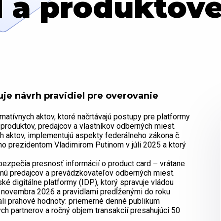
 a produktové
je návrh pravidiel pre overovanie
matívnych aktov, ktoré načrtávajú postupy pre platformy
produktov, predajcov a vlastníkov odberných miest.
ch aktov, implementujú aspekty federálneho zákona č.
ho prezidentom Vladimirom Putinom v júli 2025 a ktorý
bezpečia presnosť informácií o product card – vrátane
jmú predajcov a prevádzkovateľov odberných miest.
ké digitálne platformy (IDP), ktorý spravuje vládou
. novembra 2026 a pravidlami predĺženými do roku
ali prahové hodnoty: priemerné denné publikum
ch partnerov a ročný objem transakcií presahujúci 50