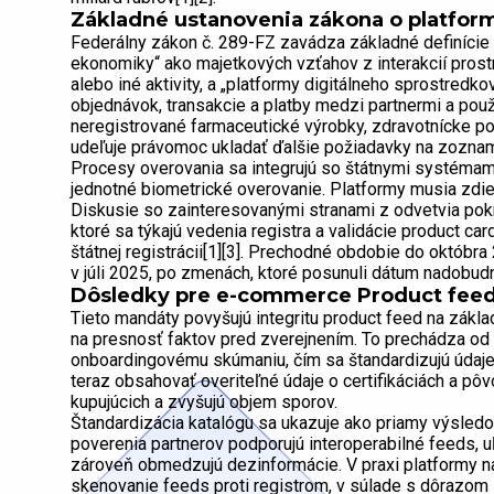
Základné ustanovenia zákona o platfo
Federálny zákon č. 289-FZ zavádza základné definície p
ekonomiky“ ako majetkových vzťahov z interakcií prost
alebo iné aktivity, a „platformy digitálneho sprostred
objednávok, transakcie a platby medzi partnermi a pou
neregistrované farmaceutické výrobky, zdravotnícke po
udeľuje právomoc ukladať ďalšie požiadavky na zoznamy,
Procesy overovania sa integrujú so štátnymi systémami
jednotné biometrické overovanie. Platformy musia zdie
Diskusie so zainteresovanými stranami z odvetvia pok
ktoré sa týkajú vedenia registra a validácie product ca
štátnej registrácii[1][3]. Prechodné obdobie do októb
v júli 2025, po zmenách, ktoré posunuli dátum nadobudn
Dôsledky pre e-commerce Product feed
Tieto mandáty povyšujú integritu product feed na zákla
na presnosť faktov pred zverejnením. To prechádza od 
onboardingovému skúmaniu, čím sa štandardizujú údaj
teraz obsahovať overiteľné údaje o certifikáciách a pôv
kupujúcich a zvyšujú objem sporov.
Štandardizácia katalógu sa ukazuje ako priamy výsledo
poverenia partnerov podporujú interoperabilné feeds, 
zároveň obmedzujú dezinformácie. V praxi platformy 
skenovanie feeds proti registrom, v súlade s dôrazom