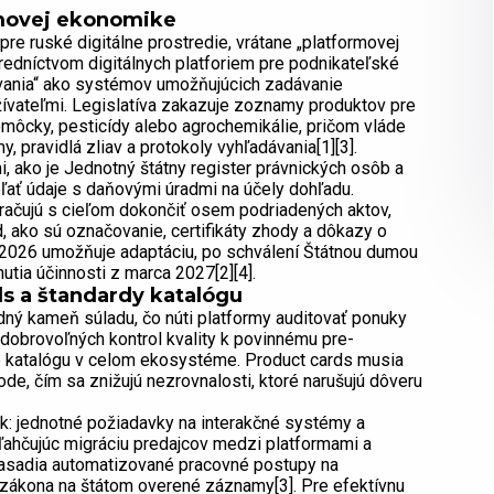
rmovej ekonomike
re ruské digitálne prostredie, vrátane „platformovej
redníctvom digitálnych platforiem pre podnikateľské
kovania“ ako systémov umožňujúcich zadávanie
žívateľmi. Legislatíva zakazuje zoznamy produktov pre
môcky, pesticídy alebo agrochemikálie, pričom vláde
 pravidlá zliav a protokoly vyhľadávania[1][3].
, ako je Jednotný štátny register právnických osôb a
ľať údaje s daňovými úradmi na účely dohľadu.
račujú s cieľom dokončiť osem podriadených aktov,
rd, ako sú označovanie, certifikáty zhody a dôkazy o
ra 2026 umožňuje adaptáciu, po schválení Štátnou dumou
utia účinnosti z marca 2027[2][4].
s a štandardy katalógu
dný kameň súladu, čo núti platformy auditovať ponuky
dobrovoľných kontrol kvality k povinnému pre-
e katalógu v celom ekosystéme. Product cards musia
ode, čím sa znižujú nezrovnalosti, ktoré narušujú dôveru
k: jednotné požiadavky na interakčné systémy a
uľahčujúc migráciu predajcov medzi platformami a
nasadia automatizované pracovné postupy na
 zákona na štátom overené záznamy[3]. Pre efektívnu