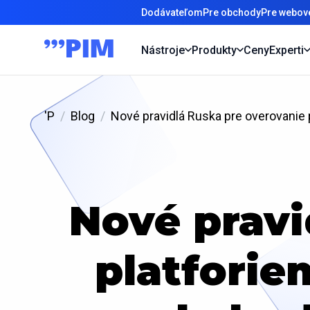
Dodávateľom
Pre obchody
Pre webové
Nástroje
Produkty
Ceny
Experti
'P
Blog
Nové pravidlá Ruska pre overovanie 
Nové pravi
platforie