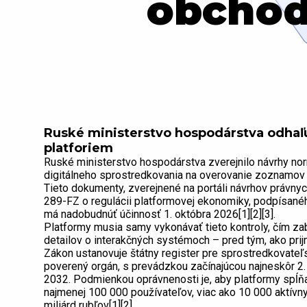
obchod
Ruské ministerstvo hospodárstva odhaľu
platforiem
Ruské ministerstvo hospodárstva zverejnilo návrhy nor
digitálneho sprostredkovania na overovanie zoznamov 
Tieto dokumenty, zverejnené na portáli návrhov právny
289-FZ o regulácii platformovej ekonomiky, podpísané
má nadobudnúť účinnosť 1. októbra 2026[1][2][3].
Platformy musia samy vykonávať tieto kontroly, čím za
detailov o interakčných systémoch – pred tým, ako pri
Zákon ustanovuje štátny register pre sprostredkovateľs
poverený orgán, s prevádzkou začínajúcou najneskôr 2
2032. Podmienkou oprávnenosti je, aby platformy spĺň
najmenej 100 000 používateľov, viac ako 10 000 aktívny
miliárd rubľov[1][2].