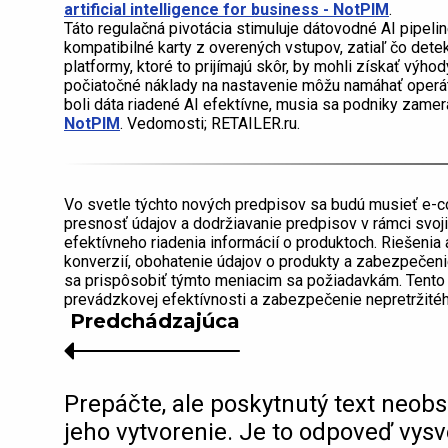
artificial intelligence for business - NotPIM
.
Táto regulačná pivotácia stimuluje dátovodné AI pipeli
kompatibilné karty z overených vstupov, zatiaľ čo dete
platformy, ktoré to prijímajú skôr, by mohli získať výho
počiatočné náklady na nastavenie môžu namáhať operát
boli dáta riadené AI efektívne, musia sa podniky zamer
NotPIM
. Vedomosti; RETAILER.ru.
Vo svetle týchto nových predpisov sa budú musieť e
presnosť údajov a dodržiavanie predpisov v rámci svoj
efektívneho riadenia informácií o produktoch. Riešenia
konverzií, obohatenie údajov o produkty a zabezpečeni
sa prispôsobiť týmto meniacim sa požiadavkám. Tento p
prevádzkovej efektívnosti a zabezpečenie nepretržitého
Predchádzajúca
Prepáčte, ale poskytnutý text neobs
jeho vytvorenie. Je to odpoveď vys