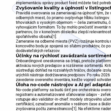
implementáciu správy product feed môžete tiež potr
Zvyšovanie kvality a úplnosti v listingoc
Pravidlá overovania sa zameriavajú na úplnosť tým, že
odberných miest, čo priamo ovplyvňuje hĺbku listingov
trhoviskách s vysokým objemom — čelia zamietnutiu, č
vyhovujúcim formátom. To by mohlo prečistiť inventár ní
partnerov, čo v konečnom dôsledku zlepší relevantnos
spoľahlivého obsahu[1].
Zameranie na odberné miesta (PVZ) rozširuje kontrolu n
koncového bodu je spojená so sľubmi produktov, čo p
dodávateľských reťazcov.
Účinky na rýchlosť zavádzania sortimen
Onboardingové oneskorenia sa črtajú, pretože platform
aktiváciu nových predajcov a rozšírenie sortimentu. Kr
sústreďujú dohľad na rozsiahlych hráčov, dočasne izolujú
urýchlili nástroje dodržiavania predpisov. Po roku 2026 
zavedenie overeného inventára, keďže vopred schválen
Úloha no-code nástrojov a AI pri adaptá
No-code platformy sa budú šíriť pre orchestráciu overo
registrami a automatizované sťahovanie údajov - zefekt
vstupuje ako validátor-in-chief: modely strojového uč
certifikácií, označovať anomálie v reálnom čase a škálo
zvyšovania počtu zamestnancov[1]. Na efektívne riaden