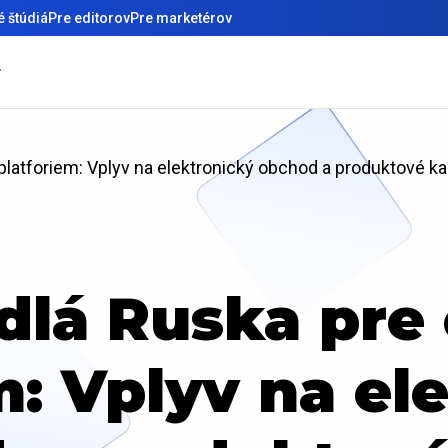
 štúdiá
Pre editorov
Pre marketérov
platforiem: Vplyv na elektronický obchod a produktové ka
dlá Ruska pre
m: Vplyv na el