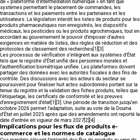
de « plateforme d'intermédiation numérique » en tant que
systèmes permettant le placement de commandes, les
transactions et les paiements entre les partenaires et les
utilisateurs. La législation interdit les listes de produits pour les
produits pharmaceutiques non enregistrés, les dispositifs
médicaux, les pesticides ou les produits agrochimiques, tout en
accordant au gouvernement le pouvoir d'imposer d'autres
exigences en matière de listes, des règles de réduction et des
protocoles de classement des recherches[1][3].
Les processus de vérification s'intègrent aux systèmes d'État
tels que le registre d'État unifié des personnes morales et
l'authentification biométrique unifiée. Les plateformes doivent
partager des données avec les autorités fiscales à des fins de
contrôle. Des discussions avec les acteurs du secteur se
poursuivent pour finaliser huit actes subordonnés portant sur la
tenue du registre et la validation des fiches produits, telles que
l'étiquetage, les certificats de conformité et les preuves
d'enregistrement d'état[1][3]. Une période de transition jusqu'en
octobre 2026 permet l'adaptation, suite au vote de la Douma
d'État en juillet 2025 après que des amendements ont reporté la
date d'entrée en vigueur de mars 2027[2][4].
Implications pour les flux de produits e-
commerce et les normes de catalogue
Ces mandats élèvent l'intégrité des flux de produits au rang de