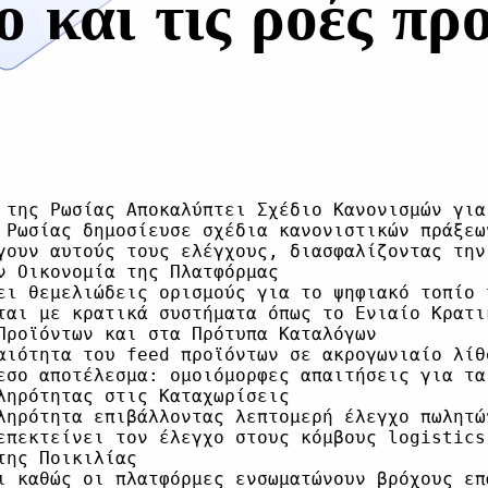
ο και τις ροές πρ
 της Ρωσίας Αποκαλύπτει Σχέδιο Κανονισμών για
 Ρωσίας δημοσίευσε σχέδια κανονιστικών πράξεω
γουν αυτούς τους ελέγχους, διασφαλίζοντας την
 Οικονομία της Πλατφόρμας

ει θεμελιώδεις ορισμούς για το ψηφιακό τοπίο 
ται με κρατικά συστήματα όπως το Ενιαίο Κρατι
Προϊόντων και στα Πρότυπα Καταλόγων

αιότητα του feed προϊόντων σε ακρογωνιαίο λίθ
εσο αποτέλεσμα: ομοιόμορφες απαιτήσεις για τα
ληρότητας στις Καταχωρίσεις

ληρότητα επιβάλλοντας λεπτομερή έλεγχο πωλητώ
επεκτείνει τον έλεγχο στους κόμβους logistics
ης Ποικιλίας

ι καθώς οι πλατφόρμες ενσωματώνουν βρόχους επ