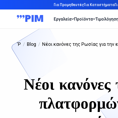
Για Προμηθευτές
Για Καταστήματα
Γ
Εργαλεία
Προϊόντα
Τιμολόγησ
'P
Blog
Νέοι κανόνες της Ρωσίας για την
Νέοι κανόνες
πλατφορμών