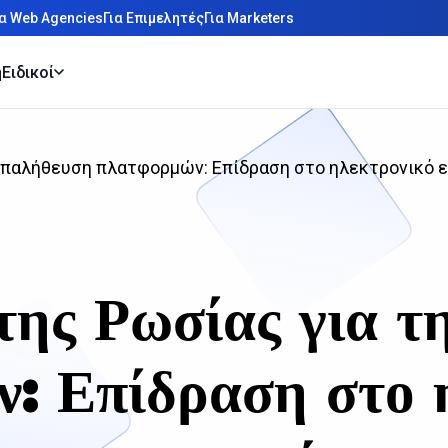
ια Web Agencies
Για Επιμελητές
Για Marketers
η
Ειδικοί
 επαλήθευση πλατφορμών: Επίδραση στο ηλεκτρονικό ε
 της Ρωσίας για τ
: Επίδραση στο 