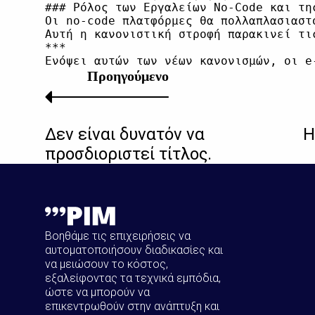
### Ρόλος των Εργαλείων No-Code και τη
Οι no-code πλατφόρμες θα πολλαπλασιαστ
Αυτή η κανονιστική στροφή παρακινεί τι
***

Προηγούμενο
Δεν είναι δυνατόν να
Η
προσδιοριστεί τίτλος.
Βοηθάμε τις επιχειρήσεις να
αυτοματοποιήσουν διαδικασίες και
να μειώσουν το κόστος,
εξαλείφοντας τα τεχνικά εμπόδια,
ώστε να μπορούν να
επικεντρωθούν στην ανάπτυξη και