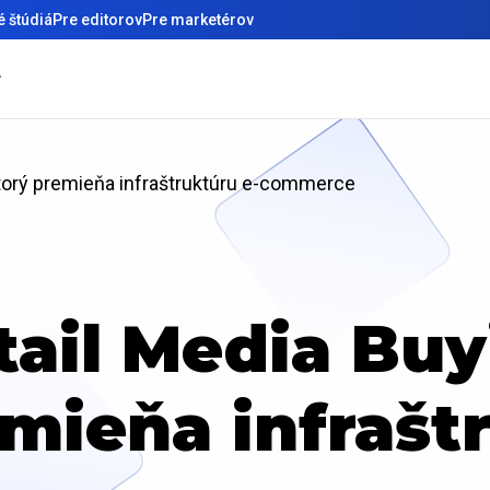
 štúdiá
Pre editorov
Pre marketérov
 ktorý premieňa infraštruktúru e-commerce
tail Media Buy
mieňa infrašt