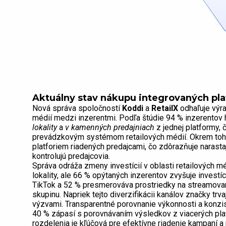
Aktuálny stav nákupu integrovaných pla
Nová správa spoločností
Koddi
a
RetailX
odhaľuje výra
médií medzi inzerentmi. Podľa štúdie 94 % inzerento
lokality
a
v kamenných predajniach
z jednej platformy
prevádzkovým systémom retailových médií. Okrem toho
platforiem riadených predajcami, čo zdôrazňuje narastaj
kontrolujú predajcovia.
Správa odráža zmeny investícií v oblasti retailových 
lokality, ale 66 % opýtaných inzerentov zvyšuje investí
TikTok a 52 % presmerováva prostriedky na streamovan
skupinu. Napriek tejto diverzifikácii kanálov značky trv
výzvami. Transparentné porovnanie výkonnosti a konzi
40 % zápasí s porovnávaním výsledkov z viacerých pla
rozdelenia je kľúčová pre efektívne riadenie kampaní 