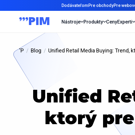
Dodávateľom
Pre obchody
Pre webové
Nástroje
Produkty
Ceny
Experti
'P
Blog
Unified Retail Media Buying: Trend,
Unified Re
ktorý pre