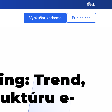
sk
Vyskúšať zadarmo
Prihlásiť sa
ing: Trend,
ruktúru e-