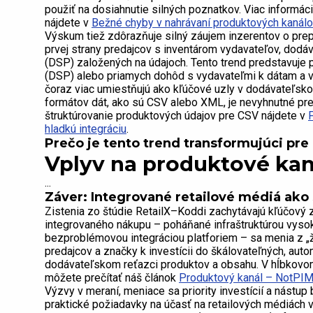
použiť na dosiahnutie silných poznatkov. Viac informác
nájdete v
Bežné chyby v nahrávaní produktových kanál
Výskum tiež zdôrazňuje silný záujem inzerentov o prep
prvej strany predajcov s inventárom vydavateľov, dodá
(DSP) založených na údajoch. Tento trend predstavuje 
(DSP) alebo priamych dohôd s vydavateľmi k dátam a v
čoraz viac umiestňujú ako kľúčové uzly v dodávateľsko
formátov dát, ako sú CSV alebo XML, je nevyhnutné pre 
štruktúrovanie produktových údajov pre CSV nájdete v
hladkú integráciu
.
Prečo je tento trend transformujúci pr
Vplyv na produktové kan
...
Záver: Integrované retailové médiá ako 
Zistenia zo štúdie RetailX–Koddi zachytávajú kľúčový 
integrovaného nákupu – poháňané infraštruktúrou vyso
bezproblémovou integráciou platforiem – sa menia z „ž
predajcov a značky k investícii do škálovateľných, au
dodávateľskom reťazci produktov a obsahu. V hĺbkovom 
môžete prečítať náš článok
Produktový kanál – NotPI
Výzvy v meraní, meniace sa priority investícií a nástu
praktické požiadavky na účasť na retailových médiách