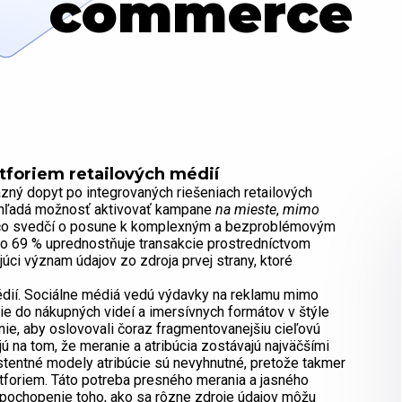
commerce
tforiem retailových médií
zný dopyt po integrovaných riešeniach retailových
v hľadá možnosť aktivovať kampane
na mieste
,
mimo
, čo svedčí o posune k komplexným a bezproblémovým
 69 % uprednostňuje transakcie prostredníctvom
úci význam údajov zo zdroja prvej strany, ktoré
médií. Sociálne médiá vedú výdavky na reklamu mimo
cie do nákupných videí a imersívnych formátov v štýle
ie, aby oslovovali čoraz fragmentovanejšiu cieľovú
ajú na tom, že meranie a atribúcia zostávajú najväčšími
stentné modely atribúcie sú nevyhnutné, pretože takmer
tforiem. Táto potreba presného merania a jasného
a pochopenie toho, ako sa rôzne zdroje údajov môžu