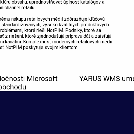
uktúru obsahu, uprednostňovať úplnosť katalógov a
nichannel retailu.
nému nákupu retailových médií zdôrazňuje kľúčovú
a štandardizovaných, vysoko kvalitných produktových
problémami, ktoré rieši NotPIM. Podniky, ktoré sa
 z riešení, ktoré zjednodušujú prípravu dát a zaisťujú
mi kanálmi. Komplexnosť moderných retailových médií
osť NotPIM poskytuje svojim klientom.
očnosti Microsoft
YARUS WMS umožň
 obchodu