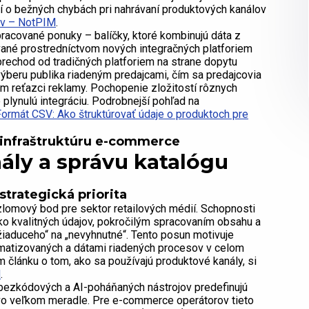
ií o bežných chybách pri nahrávaní produktových kanálov
ov – NotPIM
.
racované ponuky – balíčky, ktoré kombinujú dáta z
vané prostredníctvom nových integračných platforiem
prechod od tradičných platforiem na strane dopytu
ýberu publika riadeným predajcami, čím sa predajcovia
m reťazci reklamy. Pochopenie zložitostí rôznych
plynulú integráciu. Podrobnejší pohľad na
Formát CSV: Ako štruktúrovať údaje o produktoch pre
e infraštruktúru e-commerce
ály a správu katalógu
strategická priorita
zlomový bod pre sektor retailových médií. Schopnosti
ko kvalitných údajov, pokročilým spracovaním obsahu a
iaduceho“ na „nevyhnutné“. Tento posun motivuje
tomatizovaných a dátami riadených procesov v celom
článku o tom, ako sa používajú produktové kanály, si
M
.
p bezkódových a AI-poháňaných nástrojov predefinujú
 vo veľkom meradle. Pre e-commerce operátorov tieto