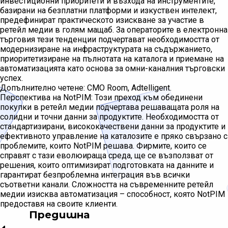
инвестиционни приоритети и възхода на инструментите,
базирани на безплатни платформи и изкуствен интелект,
предефинират практическото изискване за участие в
ретейл медии в голям мащаб. За операторите в електронна
търговия тези тенденции подчертават необходимостта от
модернизиране на инфраструктурата на съдържанието,
приоритетизиране на пълнотата на каталога и приемане на
автоматизацията като основа за омни-каналния търговски
успех.
Допълнително четене: CMO Room, Adtelligent.
Перспектива на NotPIM: Този преход към обединени
покупки в ретейл медии подчертава решаващата роля на
солидни и точни данни за продуктите. Необходимостта от
стандартизирани, висококачествени данни за продуктите и
ефективното управление на каталозите е пряко свързано с
проблемите, които NotPIM решава. Фирмите, които се
справят с тази еволюираща среда, ще се възползват от
решения, които оптимизират подготовката на данните и
гарантират безпроблемна интеграция във всички
съответни канали. Сложността на съвременните ретейл
медии изисква автоматизация – способност, която NotPIM
предоставя на своите клиенти.
Предишна