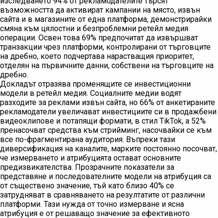
изследването 94% от рекламодателите търсят
възможността да активират кампании на място, извън
сайта и в магазините от една платформа, демонстрирайки
смяна към цялостни и безпроблемни ретейл медия
операции. Освен това 69% предпочитат да извършват
транзакции чрез платформи, контролирани от търговците
на дребно, което подчертава нарастващия приоритет,
отделян на първичните данни, собствени на търговците на
дребно.
Докладът отразява променящите се инвестиционни
модели в ретейл медия. Социалните медии водят
разходите за реклами извън сайта, но 66% от анкетираните
рекламодатели увеличават инвестициите си в продажбени
видеоклипове и потапящи формати, в стил TikTok, а 52%
пренасочват средства към стрийминг, насочвайки се към
все по-фрагментирана аудитория. Въпреки тази
диверсификация на каналите, марките постоянно посочват,
че измерването и атрибуцията остават основните
предизвикателства. Прозрачните показатели за
представяне и последователните модели на атрибуция са
от съществено значение, тъй като близо 40% се
затрудняват в сравняването на резултатите от различни
платформи. Тази нужда от точно измерване и ясна
атрибуция е от решаващо значение за ефективното