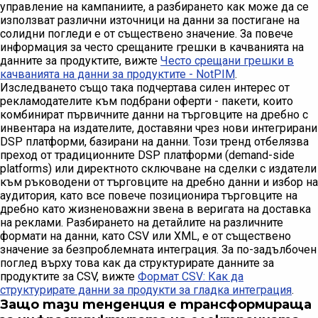
управление на кампаниите, а разбирането как може да се
използват различни източници на данни за постигане на
солидни погледи е от съществено значение. За повече
информация за често срещаните грешки в качванията на
данните за продуктите, вижте
Често срещани грешки в
качванията на данни за продуктите - NotPIM
.
Изследването също така подчертава силен интерес от
рекламодателите към подбрани оферти - пакети, които
комбинират първичните данни на търговците на дребно с
инвентара на издателите, доставяни чрез нови интегрирани
DSP платформи, базирани на данни. Този тренд отбелязва
преход от традиционните DSP платформи (demand-side
platforms) или директното сключване на сделки с издатели
към ръководени от търговците на дребно данни и избор на
аудитория, като все повече позиционира търговците на
дребно като жизненоважни звена в веригата на доставка
на реклами. Разбирането на детайлите на различните
формати на данни, като CSV или XML, е от съществено
значение за безпроблемната интеграция. За по-задълбочен
поглед върху това как да структурирате данните за
продуктите за CSV, вижте
Формат CSV: Как да
структурирате данни за продукти за гладка интеграция
.
Защо тази тенденция е трансформираща