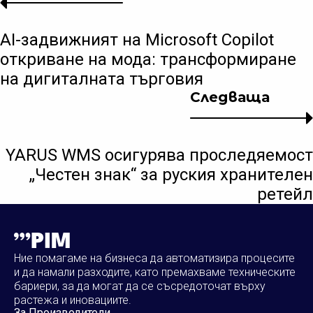
AI-задвижният на Microsoft Copilot
откриване на мода: трансформиране
на дигиталната търговия
Следваща
YARUS WMS осигурява проследяемост
„Честен знак“ за руския хранителен
ретейл
Ние помагаме на бизнеса да автоматизира процесите
и да намали разходите, като премахваме техническите
бариери, за да могат да се съсредоточат върху
растежа и иновациите.
За Производители