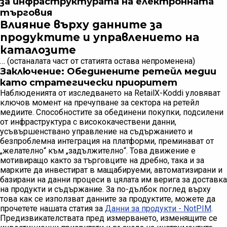
за инфраструктурата на електронната
търговия
Влияние върху данните за
продуктите и управлението на
каталозите
… (останалата част от статията остава непроменена)
Заключение: Обединените ретейл медии
като стратегически приоритет
Наблюденията от изследването на RetailX-Koddi уловяват
ключов момент на пречупване за сектора на ретейл
медиите. Способностите за обединени покупки, подсилени
от инфраструктура с висококачествени данни,
усъвършенствано управление на съдържанието и
безпроблемна интеграция на платформи, преминават от
„желателно“ към „задължително“. Това движение е
мотивиращо както за търговците на дребно, така и за
марките да инвестират в мащабируеми, автоматизирани и
базирани на данни процеси в цялата им верига за доставка
на продукти и съдържание. За по-дълбок поглед върху
това как се използват данните за продуктите, можете да
прочетете нашата статия за
Данни за продукти - NotPIM
.
Предизвикателствата пред измерването, изменящите се