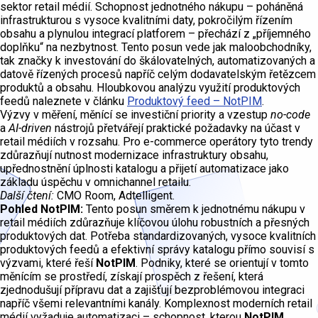
sektor retail médií. Schopnost jednotného nákupu – poháněná
infrastrukturou s vysoce kvalitními daty, pokročilým řízením
obsahu a plynulou integrací platforem – přechází z „příjemného
doplňku“ na nezbytnost. Tento posun vede jak maloobchodníky,
tak značky k investování do škálovatelných, automatizovaných a
datově řízených procesů napříč celým dodavatelským řetězcem
produktů a obsahu. Hloubkovou analýzu využití produktových
feedů naleznete v článku
Produktový feed – NotPIM
.
Výzvy v měření, měnící se investiční priority a vzestup
no-code
a
AI-driven
nástrojů přetvářejí praktické požadavky na účast v
retail médiích v rozsahu. Pro e-commerce operátory tyto trendy
zdůrazňují nutnost modernizace infrastruktury obsahu,
upřednostnění úplnosti katalogu a přijetí automatizace jako
základu úspěchu v omnichannel retailu.
Další čtení:
CMO Room, Adtelligent.
Pohled NotPIM:
Tento posun směrem k jednotnému nákupu v
retail médiích zdůrazňuje klíčovou úlohu robustních a přesných
produktových dat. Potřeba standardizovaných, vysoce kvalitních
produktových feedů a efektivní správy katalogu přímo souvisí s
výzvami, které řeší
NotPIM
. Podniky, které se orientují v tomto
měnícím se prostředí, získají prospěch z řešení, která
zjednodušují přípravu dat a zajišťují bezproblémovou integraci
napříč všemi relevantními kanály. Komplexnost moderních retail
médií vyžaduje automatizaci – schopnost, kterou
NotPIM