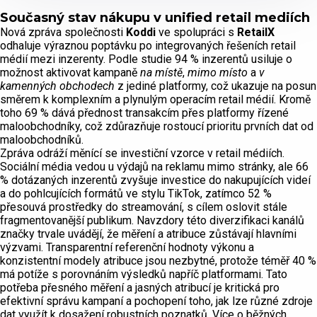
Současný stav nákupu v unified retail mediích
Nová zpráva společnosti
Koddi
ve spolupráci s
RetailX
odhaluje výraznou poptávku po integrovaných řešeních retail
médií mezi inzerenty. Podle studie 94 % inzerentů usiluje o
možnost aktivovat kampaně
na místě
,
mimo místo
a
v
kamenných obchodech
z jediné platformy, což ukazuje na posun
směrem k komplexním a plynulým operacím retail médií. Kromě
toho 69 % dává přednost transakcím přes platformy řízené
maloobchodníky, což zdůrazňuje rostoucí prioritu prvních dat od
maloobchodníků.
Zpráva odráží měnící se investiční vzorce v retail médiích.
Sociální média vedou u výdajů na reklamu mimo stránky, ale 66
% dotázaných inzerentů zvyšuje investice do nakupujících videí
a do pohlcujících formátů ve stylu TikTok, zatímco 52 %
přesouvá prostředky do streamování, s cílem oslovit stále
fragmentovanější publikum. Navzdory této diverzifikaci kanálů
značky trvale uvádějí, že měření a atribuce zůstávají hlavními
výzvami. Transparentní referenční hodnoty výkonu a
konzistentní modely atribuce jsou nezbytné, protože téměř 40 %
má potíže s porovnáním výsledků napříč platformami. Tato
potřeba přesného měření a jasných atribucí je kritická pro
efektivní správu kampaní a pochopení toho, jak lze různé zdroje
dat využít k dosažení robustních poznatků. Více o běžných