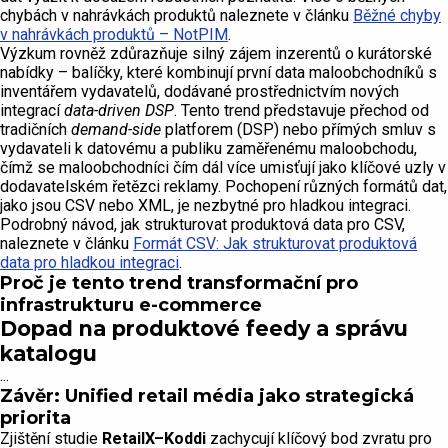
chybách v nahrávkách produktů naleznete v článku
Běžné chyby
v nahrávkách produktů – NotPIM
.
Výzkum rovněž zdůrazňuje silný zájem inzerentů o kurátorské
nabídky – balíčky, které kombinují první data maloobchodníků s
inventářem vydavatelů, dodávané prostřednictvím nových
integrací
data-driven DSP
. Tento trend představuje přechod od
tradičních
demand-side
platforem (DSP) nebo přímých smluv s
vydavateli k datovému a publiku zaměřenému maloobchodu,
čímž se maloobchodníci čím dál více umisťují jako klíčové uzly v
dodavatelském řetězci reklamy. Pochopení různých formátů dat,
jako jsou CSV nebo XML, je nezbytné pro hladkou integraci.
Podrobný návod, jak strukturovat produktová data pro CSV,
naleznete v článku
Formát CSV: Jak strukturovat produktová
data pro hladkou integraci
.
Proč je tento trend transformační pro
infrastrukturu e-commerce
Dopad na produktové feedy a správu
katalogu
...
Závěr: Unified retail média jako strategická
priorita
Zjištění studie
RetailX–Koddi
zachycují klíčový bod zvratu pro