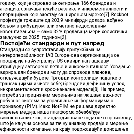
годину, који је спровео анкетирање 166 брендова и
агенција, означава текуће разлике у инкременталности и
операцијама које заостају са ширењем мреже[7]. Rockbot
пројектује тржиште од 203,9 милијарди долара, вођено
бољом атрибуцијом, али ометано недоследним
извештавањем — само 32% продаваца мери холистички
закључно са 2025. годином[2].
Постојећи стандарди и пут напред
Стандарди се супротстављају притужбама на
интероперабилност. IAB Europe-ова сертификација се
проширује на Аустралију; US оквири наглашавају
атрибуцију затворене петље и инкременталност. Усвајање
варира, али брендови могу да спроводе планове,
откључавајући буџете. Трговци контролишу податке о
трансакцијама и чисте собе; брендови дефинишу успех,
инкременталност и крос-каналне моделе[8]. На пример,
потреба за прецизним мерењима наглашава важност
робусног система за управљање информацијама о
производу (PIM). Иако NotPIM не решава директно
мерење медија, наша платформа обезбеђује
висококвалитетне, стандардизоване податке о производу,
што је кључна основа за тачну анализу продаје и мерење
ефикасности кампање, на крају подржавајући доношење