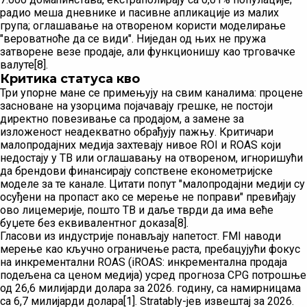
радио меша дневнике и пасивне апликације из малих
група; оглашавање на отвореном користи моделирање
"вероватноће да се види". Ниједан од њих не пружа
затворене везе продаје, али функционишу као трговачке
валуте[8].
Критика статуса кво
Три упорне мане се примењују на свим каналима: процене
засноване на узорцима појачавају грешке, не постоји
директно повезивање са продајом, а замене за
изложеност неадекватно обрађују пажњу. Критичари
малопродајних медија захтевају нивое ROI и ROAS који
недостају у ТВ или оглашавању на отвореном, игноришући
да брендови финансирају сопствене економетријске
моделе за те канале. Цитати попут "малопродајни медији су
осуђени на пропаст ако се мерење не поправи" превиђају
ово лицемерије, пошто ТВ и даље тврди да има веће
буџете без еквивалентног доказа[8].
Гласови из индустрије понављају напетост. FMI наводи
мерење као кључно ограничење раста, пребацујући фокус
на инкрементални ROAS (iROAS: инкрементална продаја
подељена са ценом медија) усред прогноза CPG потрошње
од 26,6 милијарди долара за 2026. годину, са намирницама
са 6,7 милијарди долара[1]. Stratably-јев извештај за 2026.