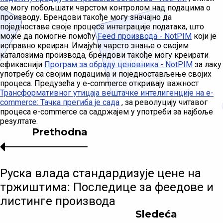
се могу побољшати чврстом контролом над подацима о
производу. Брендови такође могу значајно да
поједноставе своје процесе интеграције података, што
може да помогне помоћу
Feed производа - NotPIM
који је
исправно креиран. Имајући чврсто знање о својим
каталозима производа, брендови такође могу креирати
ефикаснији
Програм за обраду ценовника - NotPIM
за лаку
употребу са својим подацима и поједностављење својих
процеса. Предузећа у e-commerce откривају важност
Трансформативног утицаја вештачке интелигенције на e-
commerce: Тачка прегиба је сада
, за револуцију читавог
процеса e-commerce са садржајем у употреби за најбоље
резултате.
Prethodna
Руска влада стандардизује цене на
тржиштима: Последице за феедове и
листинге производа
Sledeća