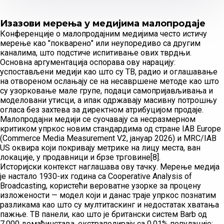
Изазови мерења у медијима малопродаје
Конференције о малопродајним медијима често истичу
мерење као "покварено" или неупоредиво са другим
каналима, што подстиче испитивање ових тврдњи.
Основна аргументација оспорава ову нарацију:
успостављени медији као што су ТВ, радио и оглашавање
на отвореном ослањају се на несавршене методе као што
су узорковање мале групе, подаци самопријављивања и
моделовани утисци, а ипак одржавају масивну потрошњу
огласа без захтева за директном атрибуцијом продаје.
Малопродајни медији се суочавају са несразмерном
критиком упркос новим стандардима од стране IAB Europe
(Commerce Media Measurement V2, јануар 2026) и MRC/IAB
US оквира који покривају метрике на лицу места, ван
локације, у продавници и брзе трговине[8].
Историјски контекст наглашава ову тачку. Мерење медија
је настало 1930-их година са Cooperative Analysis of
Broadcasting, користећи вероватне узорке за процену
изложености — модел који и данас траје упркос познатим
разликама као што су мултитаскинг и недостатак хватања
пажње. ТВ панели, као што је британски систем Barb од
7.000 домаћинстава, екстраполирају са 0,01% популације;