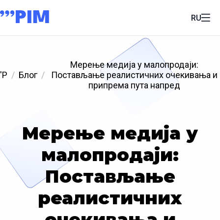
RU
Мерење медија у малопродаји:
'P
Блог
Постављање реалистичних очекивања и
припрема пута напред
Мерење медија у
малопродаји:
Постављање
реалистичних
очекивања и