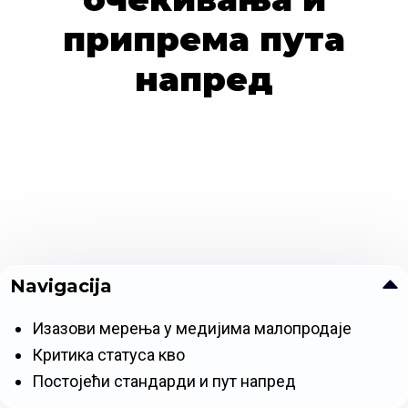
припрема пута
напред
Navigacija
Изазови мерења у медијима малопродаје
Критика статуса кво
Постојећи стандарди и пут напред