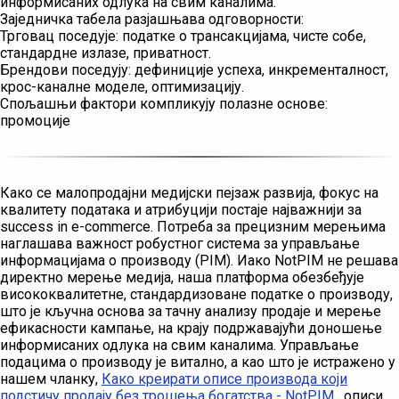
информисаних одлука на свим каналима.
Заједничка табела разјашњава одговорности:
Трговац поседује: податке о трансакцијама, чисте собе,
стандардне излазе, приватност.
Брендови поседују: дефиниције успеха, инкременталност,
крос-каналне моделе, оптимизацију.
Спољашњи фактори компликују полазне основе:
промоције
Како се малопродајни медијски пејзаж развија, фокус на
квалитету података и атрибуцији постаје најважнији за
success in e-commerce. Потреба за прецизним мерењима
наглашава важност робустног система за управљање
информацијама о производу (PIM). Иако NotPIM не решава
директно мерење медија, наша платформа обезбеђује
висококвалитетне, стандардизоване податке о производу,
што је кључна основа за тачну анализу продаје и мерење
ефикасности кампање, на крају подржавајући доношење
информисаних одлука на свим каналима. Управљање
подацима о производу је витално, а као што је истражено у
нашем чланку,
Како креирати описе производа који
подстичу продају без трошења богатства - NotPIM
, описи