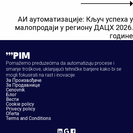
АИ аутоматизације: Кључ успеха у
малопродаји у региону ДАЦХ 2026.
године
Pomažemo preduzećima da automatizuju procese i
smanje troškove, uklanjajući tehničke barijere kako bi se
mogli fokusirati na rast i inovacije.
За Произвођаче
За Продавнице
Cenovnik
Блог
Вести
Cookie policy
Privecy policy
Oferta
Terms and Conditions