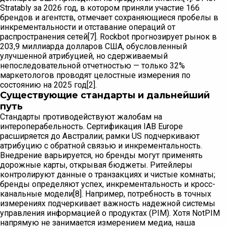
Stratably за 2026 год, в котором приняли участие 166
брендов и агентств, отмечает сохраняющиеся пробелы в
инкрементальности и отставание операций от
распространения сетей[7]. Rockbot прогнозирует рынок в
203,9 миллиарда долларов США, обусловленный
улучшенной атрибуцией, но сдерживаемый
непоследовательной отчетностью — только 32%
маркетологов проводят целостные измерения по
состоянию на 2025 год[2].
Существующие стандарты и дальнейший
путь
Стандарты противодействуют жалобам на
интероперабельность. Сертификация IAB Europe
расширяется до Австралии; рамки US подчеркивают
атрибуцию с обратной связью и инкрементальность.
Внедрение варьируется, но бренды могут применять
дорожные карты, открывая бюджеты. Ритейлеры
контролируют данные о транзакциях и чистые комнаты;
бренды определяют успех, инкрементальность и кросс-
канальные модели[8]. Например, потребность в точных
измерениях подчеркивает важность надежной системы
управления информацией о продуктах (PIM). Хотя NotPIM
напрямую не занимается измерением медиа, наша