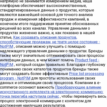
напрямую не занимается измерением медиа, наша
платформа обеспечивает высококачественные,
стандартизированные данные о продуктах, которые
являются важнейшей основой для точного анализа
продаж и измерения эффективности кампаний, в
конечном итоге поддерживая принятие обоснованных
решений во всех каналах. Управление данными о
продуктах жизненно важно, и, как показано в нашей
статье,
Как создавать описания продуктов,
способствующие продажам, не тратя целое состояние -
NotPIM
, описания можно улучшить с помощью
надлежащего управления данными о продуктах. Бренды
также могут значительно оптимизировать свои процессы
интеграции данных, в чем может помочь
Product feed -
NotPIM
, который создан правильно. Благодаря глубокому
пониманию своих каталогов продуктов бренды также
могут создавать более эффективные
Price list processing
program - NotPIM
для простоты использования своих
данных и оптимизации своих процессов. Компании в e-
commerce осознают важность
Преобразующее влияние
искусственного интеллекта на электронную коммерцию:
точка перегиба наступила сейчас
, чтобы перевернуть весь
процесс электронной коммерции с контентом для
достижения наилучших результатов.