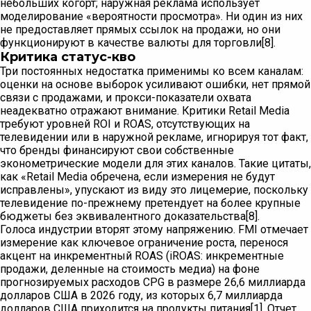
небольших когорт; наружная реклама использует
моделирование «вероятности просмотра». Ни один из них
не предоставляет прямых ссылок на продажи, но они
функционируют в качестве валюты для торговли[8].
Критика статус-кво
Три постоянных недостатка применимы ко всем каналам:
оценки на основе выборок усиливают ошибки, нет прямой
связи с продажами, и прокси-показатели охвата
неадекватно отражают внимание. Критики Retail Media
требуют уровней ROI и ROAS, отсутствующих на
телевидении или в наружной рекламе, игнорируя тот факт,
что бренды финансируют свои собственные
эконометрические модели для этих каналов. Такие цитаты,
как «Retail Media обречена, если измерения не будут
исправлены», упускают из виду это лицемерие, поскольку
телевидение по-прежнему претендует на более крупные
бюджеты без эквивалентного доказательства[8].
Голоса индустрии вторят этому напряжению. FMI отмечает
измерение как ключевое ограничение роста, перенося
акцент на инкрементный ROAS (iROAS: инкрементные
продажи, деленные на стоимость медиа) на фоне
прогнозируемых расходов CPG в размере 26,6 миллиарда
долларов США в 2026 году, из которых 6,7 миллиарда
долларов США приходится на продукты питания[1]. Отчет