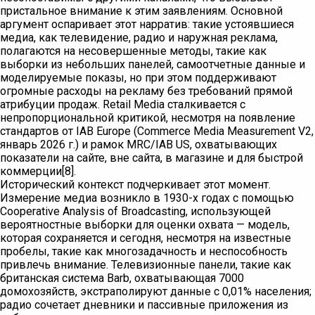
пристальное внимание к этим заявлениям. Основной
аргумент оспаривает этот нарратив: такие устоявшиеся
медиа, как телевидение, радио и наружная реклама,
полагаются на несовершенные методы, такие как
выборки из небольших панелей, самоотчетные данные и
моделируемые показы, но при этом поддерживают
огромные расходы на рекламу без требований прямой
атрибуции продаж. Retail Media сталкивается с
непропорциональной критикой, несмотря на появление
стандартов от IAB Europe (Commerce Media Measurement V2,
январь 2026 г.) и рамок MRC/IAB US, охватывающих
показатели на сайте, вне сайта, в магазине и для быстрой
коммерции[8].
Исторический контекст подчеркивает этот момент.
Измерение медиа возникло в 1930-х годах с помощью
Cooperative Analysis of Broadcasting, использующей
вероятностные выборки для оценки охвата — модель,
которая сохраняется и сегодня, несмотря на известные
пробелы, такие как многозадачность и неспособность
привлечь внимание. Телевизионные панели, такие как
британская система Barb, охватывающая 7000
домохозяйств, экстраполируют данные с 0,01% населения;
радио сочетает дневники и пассивные приложения из