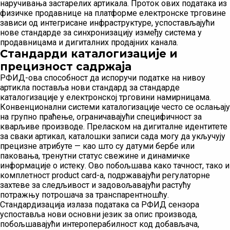
наручивања застарелих артикала. Проток ових података из
физичке продавнице на платформе електронске трговине
зависи од интегрисане инфраструктуре, успостављајући
нове стандарде за синхронизацију између система у
продавницама и дигиталних продајних канала.
Стандарди каталогизације и
прецизност садржаја
РФИД-ова способност да испоручи податке на нивоу
артикла поставља нови стандард за стандарде
каталогизације у електронској трговини намирницама.
Конвенционални системи каталогизације често се ослањају
на групно праћење, ограничавајући специфичност за
кварљиве производе. Преласком на дигиталне идентитете
за сваки артикал, каталошки записи сада могу да укључују
прецизне атрибуте — као што су датуми бербе или
паковања, тренутни статус свежине и динамичке
информације о истеку. Ово побољшава како тачност, тако и
комплетност product card-а, подржавајући регулаторне
захтеве за следљивост и задовољавајући растућу
потражњу потрошача за транспарентношћу.
Стандардизација излаза података са РФИД сензора
успоставља нови основни језик за опис производа,
побољшавајући интероперабилност код добављача,