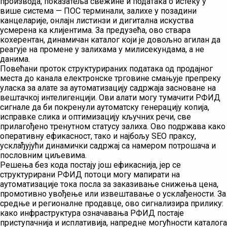
производа, показатеља свежине и података о истеку у
више система — ПОС терминали, залихе у позадини
канцеларије, онлајн листинзи и дигитална искуства
усмерена ка клијентима. За предузећа, ово ствара
кохерентан, динамичан каталог који је довољно агилан да
реагује на промене у залихама у милисекундама, а не
данима.
Повећани проток структурираних података од продајног
места до канала електронске трговине смањује препреку
уласка за алате за аутоматизацију садржаја засноване на
вештачкој интелигенцији. Ови алати могу тумачити РФИД
сигнале да би покренули аутоматску генерацију копија,
исправке слика и оптимизацију кључних речи, све
прилагођено тренутном статусу залиха. Ово подржава како
оперативну ефикасност, тако и најбољу SEO праксу,
усклађујући динамички садржај са намером потрошача и
пословним циљевима.
Решења без кода постају још ефикаснија, јер се
структурирани РФИД потоци могу мапирати на
аутоматизације тока посла за заказивање снижења цена,
промотивно увођење или извештавање о усклађености. За
средње и регионалне продавце, ово сигнализира прилику:
како инфраструктура означавања РФИД постаје
приступачнија и исплативија, напредне могућности каталога