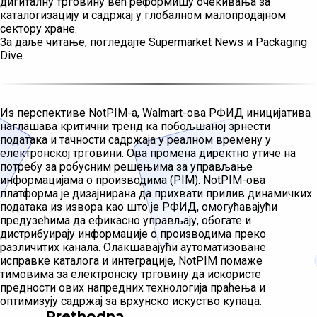
дигиталну трговину већ реформишу очекивања за
каталогизацију и садржај у глобалном малопродајном
сектору хране.
За даље читање, погледајте Supermarket News и Packaging
Dive.
Из перспективе NotPIM-а, Walmart-ова РФИД иницијатива
наглашава критични тренд ка побољшаној зрнести
података и тачности садржаја у реалном времену у
електронској трговини. Ова промена директно утиче на
потребу за робусним решењима за управљање
информацијама о производима (PIM). NotPIM-ова
платформа је дизајнирана да прихвати прилив динамичких
података из извора као што је РФИД, омогућавајући
предузећима да ефикасно управљају, обогате и
дистрибуирају информације о производима преко
различитих канала. Олакшавајући аутоматизоване
исправке каталога и интеграције, NotPIM помаже
тимовима за електронску трговину да искористе
предности ових напредних технологија праћења и
оптимизују садржај за врхунско искуство купаца.
Prethodna