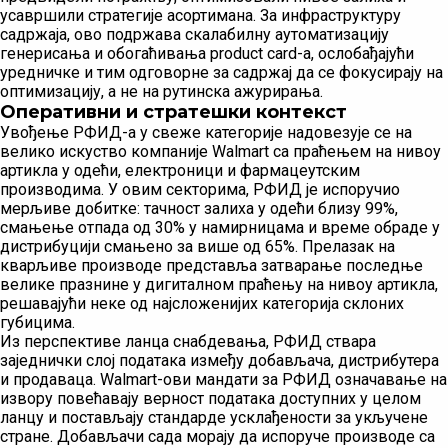
усавршили стратегије асортимана. За инфраструктуру
садржаја, ово подржава скалабилну аутоматизацију
генерисања и обогаћивања product card-а, ослобађајући
уредничке и тим одговорне за садржај да се фокусирају на
оптимизацију, а не на рутинска ажурирања.
Оперативни и стратешки контекст
Увођење РФИД-а у свеже категорије надовезује се на
велико искуство компаније Walmart са праћењем на нивоу
артикла у одећи, електроници и фармацеутским
производима. У овим секторима, РФИД је испоручио
мерљиве добитке: тачност залиха у одећи близу 99%,
смањење отпада од 30% у намирницама и време обраде у
дистрибуцији смањено за више од 65%. Прелазак на
кварљиве производе представља затварање последње
велике празнине у дигиталном праћењу на нивоу артикла,
решавајући неке од најсложенијих категорија склоних
губицима.
Из перспективе ланца снабдевања, РФИД ствара
заједнички слој података између добављача, дистрибутера
и продаваца. Walmart-ови мандати за РФИД означавање на
извору повећавају верност података доступних у целом
ланцу и постављају стандарде усклађености за укључене
стране. Добављачи сада морају да испоруче производе са