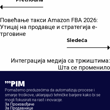
Повећање такси Amazon FBA 2026:
Утицај на продавце и стратегија е-
трговине
Sledeća
Интеграција медија са тржиштима:
Шта се променило
Pomažemo preduzećima da automatizuju procese i
smanje troškove, uklanjajući tehničke barijere kako bi se
mogli fokusirati na rast i inovacije.
За Произвођаче
За Продавнице