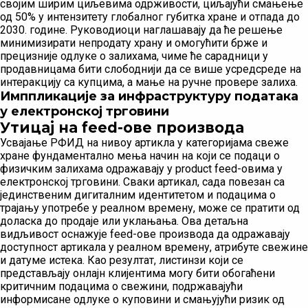
својим ширим циљевима одрживости, циљајући смањење
од 50% у интензитету глобалног губитка хране и отпада до
2030. године. Руководиоци наглашавају да ће решење
минимизирати непродату храну и омогућити брже и
прецизније одлуке о залихама, чиме ће сарадници у
продавницама бити слободнији да се више усредсреде на
интеракцију са купцима, а мање на ручне провере залиха.
Имппликације за инфраструктуру података
у електронској трговини
Утицај на feed-ове производа
Усвајање РФИД на нивоу артикла у категоријама свеже
хране фундаментално мења начин на који се подаци о
физичким залихама одражавају у product feed-овима у
електронској трговини. Сваки артикал, сада повезан са
јединственим дигиталним идентитетом и подацима о
трајању употребе у реалном времену, може се пратити од
доласка до продаје или уклањања. Ова детаљна
видљивост оснажује feed-ове производа да одражавају
доступност артикала у реалном времену, атрибуте свежине
и датуме истека. Као резултат, листинзи који се
представљају онлајн клијентима могу бити обогаћени
критичним подацима о свежини, подржавајући
информисане одлуке о куповини и смањујући ризик од