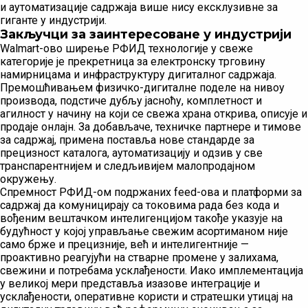
и аутоматизације садржаја више нису ексклузивне за
гиганте у индустрији.
Закључци за заинтересоване у индустрији
Walmart-ово ширење РФИД технологије у свеже
категорије је прекретница за електронску трговину
намирницама и инфраструктуру дигиталног садржаја.
Премошћивањем физичко-дигиталне поделе на нивоу
производа, подстиче дубљу јасноћу, комплетност и
агилност у начину на који се свежа храна открива, описује и
продаје онлајн. За добављаче, техничке партнере и тимове
за садржај, примена поставља нове стандарде за
прецизност каталога, аутоматизацију и одзив у све
транспарентнијем и следљивијем малопродајном
окружењу.
Спремност РФИД-ом подржаних feed-ова и платформи за
садржај да комуницирају са токовима рада без кода и
вођеним вештачком интелигенцијом такође указује на
будућност у којој управљање свежим асортиманом није
само брже и прецизније, већ и интелигентније —
проактивно реагујући на стварне промене у залихама,
свежини и потребама усклађености. Иако имплементација
у великој мери представља изазове интеграције и
усклађености, оперативне користи и стратешки утицај на