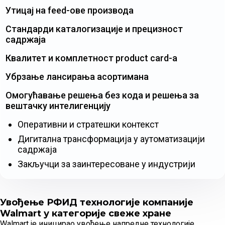
Утицај на feed-ове производа
Стандарди каталогизације и прецизност
садржаја
Квалитет и комплетност product card-а
Убрзање лансирања асортимана
Омогућавање решења без кода и решења за
вештачку интелигенцију
Оперативни и стратешки контекст
Дигитална трансформација у аутоматизацији
садржаја
Закључци за заинтересоване у индустрији
Увођење РФИД технологије компаније
Walmart у категорије свеже хране
Walmart је иницирао увођење напредне технологије