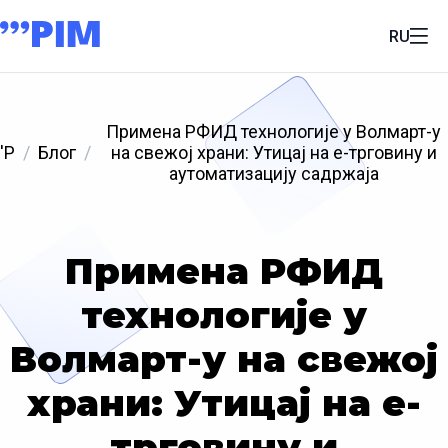
RU
Примена РФИД технологије у Волмарт-у
'P
Блог
на свежој храни: Утицај на е-трговину и
аутоматизацију садржаја
Примена РФИД
технологије у
Волмарт-у на свежој
храни: Утицај на е-
трговину и