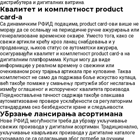
дистрибутера и дигиталних витрина.
Квалитет и комплетност product
card-а
Са динамичким РФИД подацима, product card-ови више не
морају да се ослањају на периодичне ручне ажурирања или
генерализоване временске оквире. Уместо тога, како се
свежи артикли крећу кроз ланац снабдевања и у
продавницу, њихов статус се аутоматски ажурира,
осигуравајући квалитет и комплетност product card-а на
дигиталним платформама. Купци могу да виде
информације у реалном времену о свежини или
очекиваном року трајања артикала пре куповине. Таква
комплетност не само да подржава боље искуство купаца,
већ такође помаже у смањењу притужби због неслагања
између оглашеног и испорученог квалитета производа.
Поједностављена тачност садржаја такође олакшава
аутоматизоване провере усклађености са регулаторним
стандардима око безбедности хране и следљивости.
Убрзање лансирања асортимана
Нове РФИД могућности треба да убрзају укључивање
свежих производа у дигитални асортиман. Традиционално,
укључивање кварљивих производа у дигиталне каталоге
суочавало се са одлагањима због потребе за ручним