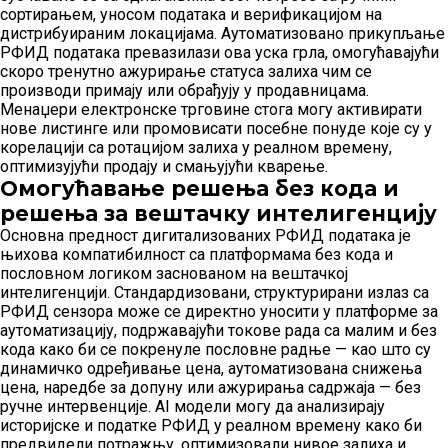
сортирањем, уносом података и верификацијом на
дистрибуираним локацијама. Аутоматизовано прикупљање
РФИД података превазилази ова уска грла, омогућавајући
скоро тренутно ажурирање статуса залиха чим се
производи примају или обрађују у продавницама.
Менаџери електронске трговине стога могу активирати
нове листинге или промовисати посебне понуде које су у
корелацији са ротацијом залиха у реалном времену,
оптимизујући продају и смањујући кварење.
Омогућавање решења без кода и
решења за вештачку интелигенцију
Основна предност дигитализованих РФИД података је
њихова компатибилност са платформама без кода и
пословном логиком заснованом на вештачкој
интелигенцији. Стандардизовани, структурирани излаз са
РФИД сензора може се директно уносити у платформе за
аутоматизацију, подржавајући токове рада са малим и без
кода како би се покренуле пословне радње — као што су
динамичко одређивање цена, аутоматизована снижења
цена, наредбе за допуну или ажурирања садржаја — без
ручне интервенције. AI модели могу да анализирају
историјске и податке РФИД у реалном времену како би
предвидели потражњу, оптимизовали нивое залиха и