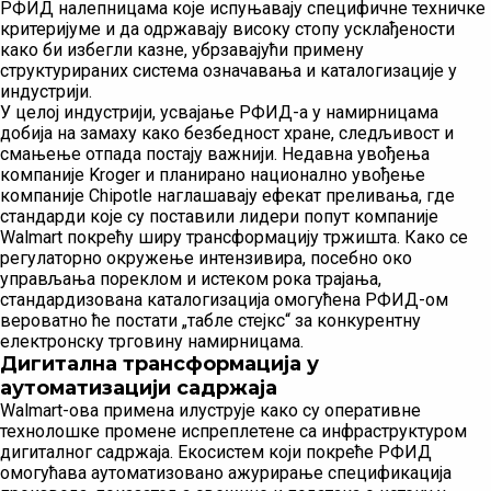
РФИД налепницама које испуњавају специфичне техничке
критеријуме и да одржавају високу стопу усклађености
како би избегли казне, убрзавајући примену
структурираних система означавања и каталогизације у
индустрији.
У целој индустрији, усвајање РФИД-а у намирницама
добија на замаху како безбедност хране, следљивост и
смањење отпада постају важнији. Недавна увођења
компаније Kroger и планирано национално увођење
компаније Chipotle наглашавају ефекат преливања, где
стандарди које су поставили лидери попут компаније
Walmart покрећу ширу трансформацију тржишта. Како се
регулаторно окружење интензивира, посебно око
управљања пореклом и истеком рока трајања,
стандардизована каталогизација омогућена РФИД-ом
вероватно ће постати „табле стејкс“ за конкурентну
електронску трговину намирницама.
Дигитална трансформација у
аутоматизацији садржаја
Walmart-ова примена илуструје како су оперативне
технолошке промене испреплетене са инфраструктуром
дигиталног садржаја. Екосистем који покреће РФИД
омогућава аутоматизовано ажурирање спецификација