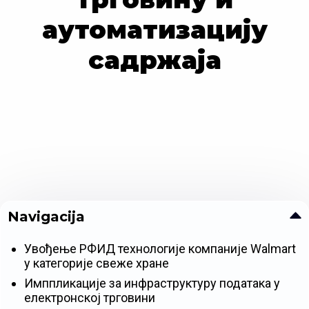
аутоматизацију
садржаја
Navigacija
Увођење РФИД технологије компаније Walmart
у категорије свеже хране
Имппликације за инфраструктуру података у
електронској трговини