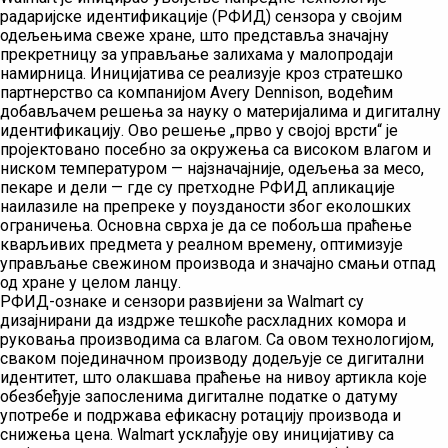
радаријске идентификације (РФИД) сензора у својим
одељењима свеже хране, што представља значајну
прекретницу за управљање залихама у малопродаји
намирница. Иницијатива се реализује кроз стратешко
партнерство са компанијом Avery Dennison, водећим
добављачем решења за науку о материјалима и дигиталну
идентификацију. Ово решење „прво у својој врсти“ је
пројектовано посебно за окружења са високом влагом и
ниском температуром — најзначајније, одељења за месо,
пекаре и дели — где су претходне РФИД апликације
наилазиле на препреке у поузданости због еколошких
ограничења. Основна сврха је да се побољша праћење
кварљивих предмета у реалном времену, оптимизује
управљање свежином производа и значајно смањи отпад
од хране у целом ланцу.
РФИД-ознаке и сензори развијени за Walmart су
дизајнирани да издрже тешкоће расхладних комора и
руковања производима са влагом. Са овом технологијом,
сваком појединачном производу додељује се дигитални
идентитет, што олакшава праћење на нивоу артикла које
обезбеђује запосленима дигиталне податке о датуму
употребе и подржава ефикасну ротацију производа и
снижења цена. Walmart усклађује ову иницијативу са