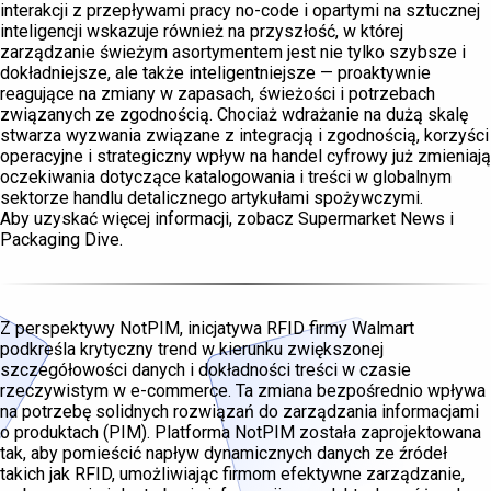
interakcji z przepływami pracy no-code i opartymi na sztucznej
inteligencji wskazuje również na przyszłość, w której
zarządzanie świeżym asortymentem jest nie tylko szybsze i
dokładniejsze, ale także inteligentniejsze — proaktywnie
reagujące na zmiany w zapasach, świeżości i potrzebach
związanych ze zgodnością. Chociaż wdrażanie na dużą skalę
stwarza wyzwania związane z integracją i zgodnością, korzyści
operacyjne i strategiczny wpływ na handel cyfrowy już zmieniają
oczekiwania dotyczące katalogowania i treści w globalnym
sektorze handlu detalicznego artykułami spożywczymi.
Aby uzyskać więcej informacji, zobacz Supermarket News i
Packaging Dive.
Z perspektywy NotPIM, inicjatywa RFID firmy Walmart
podkreśla krytyczny trend w kierunku zwiększonej
szczegółowości danych i dokładności treści w czasie
rzeczywistym w e-commerce. Ta zmiana bezpośrednio wpływa
na potrzebę solidnych rozwiązań do zarządzania informacjami
o produktach (PIM). Platforma NotPIM została zaprojektowana
tak, aby pomieścić napływ dynamicznych danych ze źródeł
takich jak RFID, umożliwiając firmom efektywne zarządzanie,