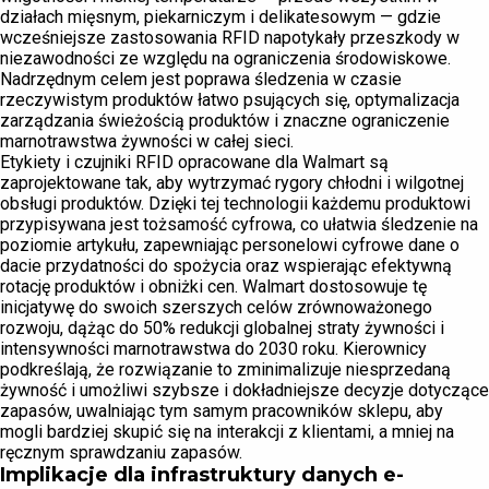
działach mięsnym, piekarniczym i delikatesowym — gdzie
wcześniejsze zastosowania RFID napotykały przeszkody w
niezawodności ze względu na ograniczenia środowiskowe.
Nadrzędnym celem jest poprawa śledzenia w czasie
rzeczywistym produktów łatwo psujących się, optymalizacja
zarządzania świeżością produktów i znaczne ograniczenie
marnotrawstwa żywności w całej sieci.
Etykiety i czujniki RFID opracowane dla Walmart są
zaprojektowane tak, aby wytrzymać rygory chłodni i wilgotnej
obsługi produktów. Dzięki tej technologii każdemu produktowi
przypisywana jest tożsamość cyfrowa, co ułatwia śledzenie na
poziomie artykułu, zapewniając personelowi cyfrowe dane o
dacie przydatności do spożycia oraz wspierając efektywną
rotację produktów i obniżki cen. Walmart dostosowuje tę
inicjatywę do swoich szerszych celów zrównoważonego
rozwoju, dążąc do 50% redukcji globalnej straty żywności i
intensywności marnotrawstwa do 2030 roku. Kierownicy
podkreślają, że rozwiązanie to zminimalizuje niesprzedaną
żywność i umożliwi szybsze i dokładniejsze decyzje dotyczące
zapasów, uwalniając tym samym pracowników sklepu, aby
mogli bardziej skupić się na interakcji z klientami, a mniej na
ręcznym sprawdzaniu zapasów.
Implikacje dla infrastruktury danych e-