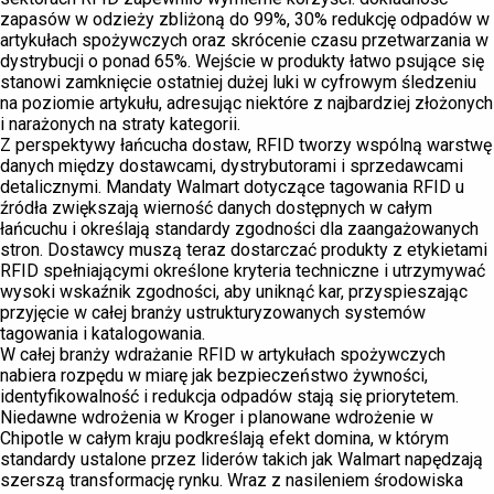
zapasów w odzieży zbliżoną do 99%, 30% redukcję odpadów w
artykułach spożywczych oraz skrócenie czasu przetwarzania w
dystrybucji o ponad 65%. Wejście w produkty łatwo psujące się
stanowi zamknięcie ostatniej dużej luki w cyfrowym śledzeniu
na poziomie artykułu, adresując niektóre z najbardziej złożonych
i narażonych na straty kategorii.
Z perspektywy łańcucha dostaw, RFID tworzy wspólną warstwę
danych między dostawcami, dystrybutorami i sprzedawcami
detalicznymi. Mandaty Walmart dotyczące tagowania RFID u
źródła zwiększają wierność danych dostępnych w całym
łańcuchu i określają standardy zgodności dla zaangażowanych
stron. Dostawcy muszą teraz dostarczać produkty z etykietami
RFID spełniającymi określone kryteria techniczne i utrzymywać
wysoki wskaźnik zgodności, aby uniknąć kar, przyspieszając
przyjęcie w całej branży ustrukturyzowanych systemów
tagowania i katalogowania.
W całej branży wdrażanie RFID w artykułach spożywczych
nabiera rozpędu w miarę jak bezpieczeństwo żywności,
identyfikowalność i redukcja odpadów stają się priorytetem.
Niedawne wdrożenia w Kroger i planowane wdrożenie w
Chipotle w całym kraju podkreślają efekt domina, w którym
standardy ustalone przez liderów takich jak Walmart napędzają
szerszą transformację rynku. Wraz z nasileniem środowiska