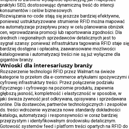
praktyki SEO, dostosowując dynamiczną treść do intencji
konsumentów i celów biznesowych.
Rozwiązania no-code stają się jeszcze bardziej efektywne,
ponieważ ustrukturyzowane strumienie RFID można mapować
na automatyzacje przepływu pracy w celu planowania obniżek
cen, wprowadzania promocji lub raportowania zgodności. Dla
średnich i regionalnych sprzedawców detalicznych jest to
sygnał szansy: ponieważ infrastruktura tagowania RFID staje się
bardziej dostępna i opłacalna, zaawansowane możliwości
katalogowania i automatyzacji treści nie są już wyłączne dla
gigantów branży.
Wnioski dla interesariuszy branży
Rozszerzenie technologii RFID przez Walmart na świeże
kategorie to przełom dla e-commerce artykułami spożywczymi i
cyfrowej infrastruktury treści. Przez połączenie podziału
fizycznego i cyfrowego na poziomie produktu, zapewnia
głębszą jasność, kompletność i elastyczność w sposobie, w
jaki świeża żywność jest odkrywana, opisywana i sprzedawana
online. Dla dostawców, partnerów technologicznych i zespołów
ds. treści wdrożenie wyznacza nowe standardy dokładności
katalogu, automatyzacji i responsywności w coraz bardziej
przejrzystym i identyfikowalnym środowisku detalicznym.
Gotowość systemów feed i platform treści opartych na RFID do