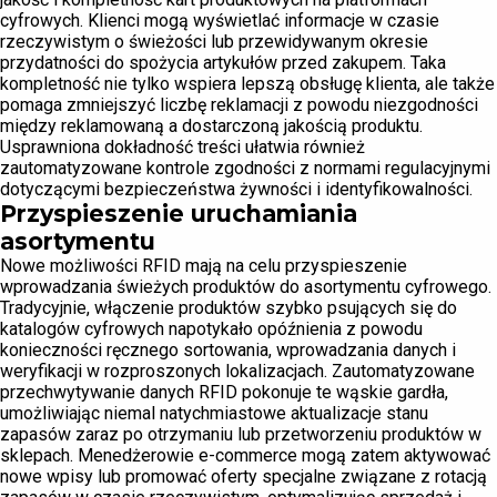
cyfrowych. Klienci mogą wyświetlać informacje w czasie
rzeczywistym o świeżości lub przewidywanym okresie
przydatności do spożycia artykułów przed zakupem. Taka
kompletność nie tylko wspiera lepszą obsługę klienta, ale także
pomaga zmniejszyć liczbę reklamacji z powodu niezgodności
między reklamowaną a dostarczoną jakością produktu.
Usprawniona dokładność treści ułatwia również
zautomatyzowane kontrole zgodności z normami regulacyjnymi
dotyczącymi bezpieczeństwa żywności i identyfikowalności.
Przyspieszenie uruchamiania
asortymentu
Nowe możliwości RFID mają na celu przyspieszenie
wprowadzania świeżych produktów do asortymentu cyfrowego.
Tradycyjnie, włączenie produktów szybko psujących się do
katalogów cyfrowych napotykało opóźnienia z powodu
konieczności ręcznego sortowania, wprowadzania danych i
weryfikacji w rozproszonych lokalizacjach. Zautomatyzowane
przechwytywanie danych RFID pokonuje te wąskie gardła,
umożliwiając niemal natychmiastowe aktualizacje stanu
zapasów zaraz po otrzymaniu lub przetworzeniu produktów w
sklepach. Menedżerowie e-commerce mogą zatem aktywować
nowe wpisy lub promować oferty specjalne związane z rotacją