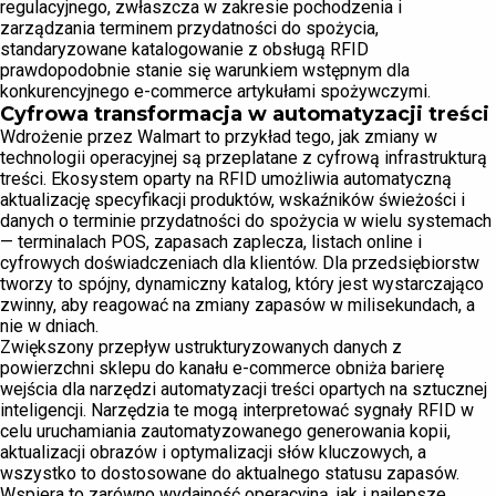
regulacyjnego, zwłaszcza w zakresie pochodzenia i
zarządzania terminem przydatności do spożycia,
standaryzowane katalogowanie z obsługą RFID
prawdopodobnie stanie się warunkiem wstępnym dla
konkurencyjnego e-commerce artykułami spożywczymi.
Cyfrowa transformacja w automatyzacji treści
Wdrożenie przez Walmart to przykład tego, jak zmiany w
technologii operacyjnej są przeplatane z cyfrową infrastrukturą
treści. Ekosystem oparty na RFID umożliwia automatyczną
aktualizację specyfikacji produktów, wskaźników świeżości i
danych o terminie przydatności do spożycia w wielu systemach
— terminalach POS, zapasach zaplecza, listach online i
cyfrowych doświadczeniach dla klientów. Dla przedsiębiorstw
tworzy to spójny, dynamiczny katalog, który jest wystarczająco
zwinny, aby reagować na zmiany zapasów w milisekundach, a
nie w dniach.
Zwiększony przepływ ustrukturyzowanych danych z
powierzchni sklepu do kanału e-commerce obniża barierę
wejścia dla narzędzi automatyzacji treści opartych na sztucznej
inteligencji. Narzędzia te mogą interpretować sygnały RFID w
celu uruchamiania zautomatyzowanego generowania kopii,
aktualizacji obrazów i optymalizacji słów kluczowych, a
wszystko to dostosowane do aktualnego statusu zapasów.
Wspiera to zarówno wydajność operacyjną, jak i najlepsze