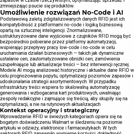
zapasów w czasie rzeczywistym, optymalizując sprzedaż i
zmniejszając psucie się produktów.
Umożliwienie rozwiązań No-Code i AI
Podstawową zaletą zdigitalizowanych danych RFID jest ich
kompatybilność z platformami no-code i logiką biznesową
opartą na sztucznej inteligencji. Znormalizowane,
ustrukturyzowane dane wyjściowe z czujników RFID mogą być
bezpośrednio pobierane przez platformy automatyzacji,
wspierając przepływy pracy low-code i no-code w celu
uruchamiania działań biznesowych — takich jak dynamiczne
ustalanie cen, zautomatyzowane obniżki cen, zamówienia
uzupełniające lub aktualizacje treści — bez interwencji ręcznej.
Modele AI mogą analizować historyczne i aktualne dane RFID w
celu prognozowania popytu, optymalizacji poziomów zapasów i
udoskonalania strategii asortymentowych. W przypadku
infrastruktury treści wspiera to skalowalną automatyzację
generowania i wzbogacania kart produktowych, uwalniając
zespoły redakcyjne i zajmujące się treścią, aby skupiły się na
optymalizacji, a nie na rutynowych aktualizacjach.
Kontekst operacyjny i strategiczny
Wprowadzenie RFID w świeżych kategoriach opiera się na
bogatym doświadczeniu Walmart w śledzeniu na poziomie
artykułu w odzieży, elektronice i farmaceutykach. W tych
sektorach RFID zapewniło wymierne korzyści: dokładność