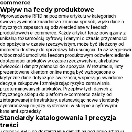
commerce
Wpływ na feedy produktowe
Wprowadzenie RFID na poziomie artykułu w kategoriach
świeżej żywności zasadniczo zmienia sposób, w jaki dane o
fizycznych zapasach są odzwierciedlane w feedach
produktowych e-commerce. Każdy artykuł, teraz powiązany z
unikalną tożsamością cyfrową i danymi o czasie przydatności
do spożycia w czasie rzeczywistym, może być śledzony od
momentu dostawy do sprzedaży lub usunięcia. Ta szczegółowa
widoczność umożliwia feedom produktowym odzwierciedlanie
dostępności artykułów w czasie rzeczywistym, atrybutów
świeżości i dat przydatności do spożycia. W rezultacie, listy
prezentowane klientom online mogą być wzbogacone o
krytyczne dane dotyczące świeżości, wspierając świadome
decyzje zakupowe i zmniejszając ryzyko zamawiania
przeterminowanych artykułów. Przepływ tych danych z
fizycznego sklepu do platform e-commerce zależy od
zintegrowanej infrastruktury, ustanawiając nowe standardy
synchronizacji między systemami w sklepie a cyfrowymi
kanałami sprzedaży.
Standardy katalogowania i precyzja
treści
Zdolność RFID do dostarczania danych na poziomie artykułu