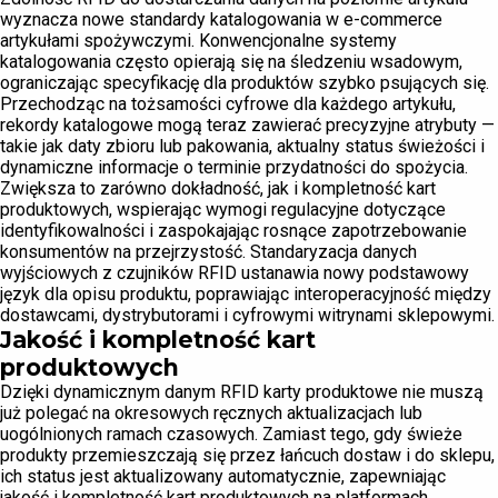
wyznacza nowe standardy katalogowania w e-commerce
artykułami spożywczymi. Konwencjonalne systemy
katalogowania często opierają się na śledzeniu wsadowym,
ograniczając specyfikację dla produktów szybko psujących się.
Przechodząc na tożsamości cyfrowe dla każdego artykułu,
rekordy katalogowe mogą teraz zawierać precyzyjne atrybuty —
takie jak daty zbioru lub pakowania, aktualny status świeżości i
dynamiczne informacje o terminie przydatności do spożycia.
Zwiększa to zarówno dokładność, jak i kompletność kart
produktowych, wspierając wymogi regulacyjne dotyczące
identyfikowalności i zaspokajając rosnące zapotrzebowanie
konsumentów na przejrzystość. Standaryzacja danych
wyjściowych z czujników RFID ustanawia nowy podstawowy
język dla opisu produktu, poprawiając interoperacyjność między
dostawcami, dystrybutorami i cyfrowymi witrynami sklepowymi.
Jakość i kompletność kart
produktowych
Dzięki dynamicznym danym RFID karty produktowe nie muszą
już polegać na okresowych ręcznych aktualizacjach lub
uogólnionych ramach czasowych. Zamiast tego, gdy świeże
produkty przemieszczają się przez łańcuch dostaw i do sklepu,
ich status jest aktualizowany automatycznie, zapewniając
jakość i kompletność kart produktowych na platformach