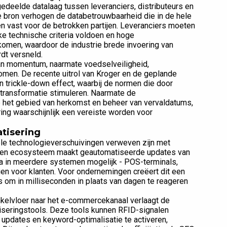
edeelde datalaag tussen leveranciers, distributeurs en
e bron verhogen de databetrouwbaarheid die in de hele
n vast voor de betrokken partijen. Leveranciers moeten
ke technische criteria voldoen en hoge
men, waardoor de industrie brede invoering van
dt versneld.
aan momentum, naarmate voedselveiligheid,
omen. De recente uitrol van Kroger en de geplande
 trickle-down effect, waarbij de normen die door
transformatie stimuleren. Naarmate de
 het gebied van herkomst en beheer van vervaldatums,
ng waarschijnlijk een vereiste worden voor
atisering
ele technologieverschuivingen verweven zijn met
reven ecosysteem maakt geautomatiseerde updates van
ata in meerdere systemen mogelijk - POS-terminals,
ingen voor klanten. Voor ondernemingen creëert dit een
s om in milliseconden in plaats van dagen te reageren
nkelvloer naar het e-commercekanaal verlaagt de
iseringstools. Deze tools kunnen RFID-signalen
updates en keyword-optimalisatie te activeren,