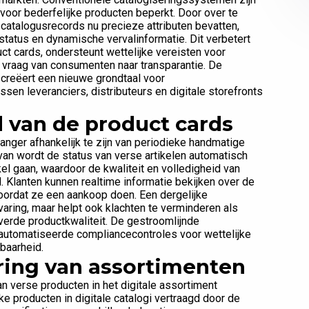
t voor bederfelijke producten beperkt. Door over te
n catalogusrecords nu precieze attributen bevatten,
status en dynamische vervalinformatie. Dit verbetert
t cards, ondersteunt wettelijke vereisten voor
vraag van consumenten naar transparantie. De
creëert een nieuwe grondtaal voor
ssen leveranciers, distributeurs en digitale storefronts
d van de product cards
nger afhankelijk te zijn van periodieke handmatige
van wordt de status van verse artikelen automatisch
l gaan, waardoor de kwaliteit en volledigheid van
 Klanten kunnen realtime informatie bekijken over de
oordat ze een aankoop doen. Een dergelijke
varing, maar helpt ook klachten te verminderen als
erde productkwaliteit. De gestroomlijnde
automatiseerde compliancecontroles voor wettelijke
baarheid.
ering van assortimenten
n verse producten in het digitale assortiment
e producten in digitale catalogi vertraagd door de