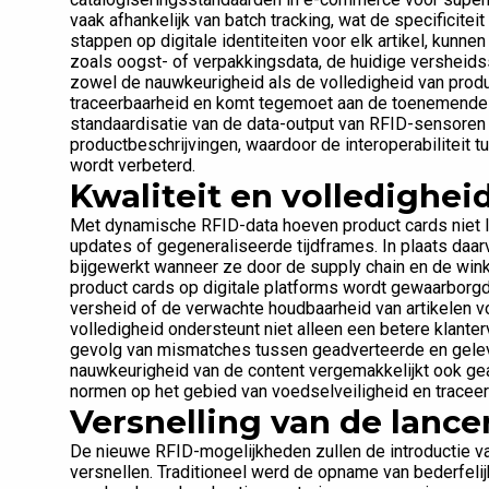
vaak afhankelijk van batch tracking, wat de specificitei
stappen op digitale identiteiten voor elk artikel, kunne
zoals oogst- of verpakkingsdata, de huidige versheids
zowel de nauwkeurigheid als de volledigheid van produc
traceerbaarheid en komt tegemoet aan de toenemende 
standaardisatie van de data-output van RFID-sensoren 
productbeschrijvingen, waardoor de interoperabiliteit tu
wordt verbeterd.
Kwaliteit en volledighei
Met dynamische RFID-data hoeven product cards niet la
updates of gegeneraliseerde tijdframes. In plaats daar
bijgewerkt wanneer ze door de supply chain en de winke
product cards op digitale platforms wordt gewaarborgd.
versheid of de verwachte houdbaarheid van artikelen v
volledigheid ondersteunt niet alleen een betere klanter
gevolg van mismatches tussen geadverteerde en gelev
nauwkeurigheid van de content vergemakkelijkt ook ge
normen op het gebied van voedselveiligheid en traceer
Versnelling van de lanc
De nieuwe RFID-mogelijkheden zullen de introductie va
versnellen. Traditioneel werd de opname van bederfelijk