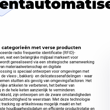
entautomatis
in categorieën met verse producten
erde radio frequentie identificatie (RFID)-
en, wat een belangrijke mijlpaal markeert voor
f wordt gerealiseerd via een strategische samenwerking
an materiaalwetenschap en digitale
 oplossing is speciaal ontworpen voor omgevingen met
de vlees-, bakkerij- en delicatessenafdelingen - waar
men stuitten als gevolg van omgevingsfactoren. Het
ijke artikelen te verbeteren, het beheer van
in de hele keten aanzienlijk te verminderen.
twikkeld, zijn ontworpen om de zware omstandigheden
 luchtvochtigheid te weerstaan. Met deze technologie
at tracking op artikelniveau mogelijk maakt en het
rste houdbaarheidsdatum en efficiënte productrotatie en