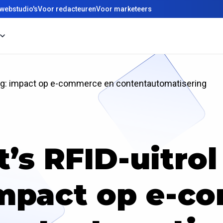
webstudio's
Voor redacteuren
Voor marketeers
ding: impact op e-commerce en contentautomatisering
s RFID-uitrol
impact op e-c