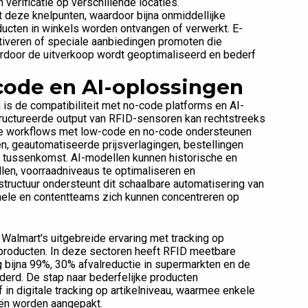
erificatie op verschillende locaties.
eze knelpunten, waardoor bijna onmiddellijke
ducten in winkels worden ontvangen of verwerkt. E-
veren of speciale aanbiedingen promoten die
aardoor de uitverkoop wordt geoptimaliseerd en bederf
code en AI-oplossingen
 is de compatibiliteit met no-code platforms en AI-
tructureerde output van RFID-sensoren kan rechtstreeks
e workflows met low-code en no-code ondersteunen
en, geautomatiseerde prijsverlagingen, bestellingen
e tussenkomst. AI-modellen kunnen historische en
len, voorraadniveaus te optimaliseren en
structuur ondersteunt dit schaalbare automatisering van
onele en contentteams zich kunnen concentreren op
 Walmart's uitgebreide ervaring met tracking op
e producten. In deze sectoren heeft RFID meetbare
 bijna 99%, 30% afvalreductie in supermarkten en de
derd. De stap naar bederfelijke producten
 in digitale tracking op artikelniveau, waarmee enkele
ën worden aangepakt.