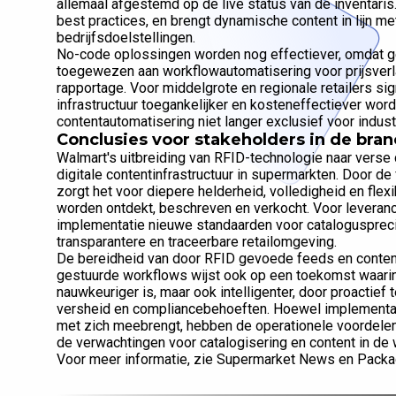
allemaal afgestemd op de live status van de inventaris.
best practices, en brengt dynamische content in lijn m
bedrijfsdoelstellingen.
No-code oplossingen worden nog effectiever, omdat 
toegewezen aan workflowautomatisering voor prijsverla
rapportage. Voor middelgrote en regionale retailers si
infrastructuur toegankelijker en kosteneffectiever wor
contentautomatisering niet langer exclusief voor indust
Conclusies voor stakeholders in de bra
Walmart's uitbreiding van RFID-technologie naar vers
digitale contentinfrastructuur in supermarkten. Door de
zorgt het voor diepere helderheid, volledigheid en flex
worden ontdekt, beschreven en verkocht. Voor leveranc
implementatie nieuwe standaarden voor catalogusprecis
transparantere en traceerbare retailomgeving.
De bereidheid van door RFID gevoede feeds en conten
gestuurde workflows wijst ook op een toekomst waarin 
nauwkeuriger is, maar ook intelligenter, door proactief 
versheid en compliancebehoeften. Hoewel implementati
met zich meebrengt, hebben de operationele voordelen
de verwachtingen voor catalogisering en content in de 
Voor meer informatie, zie Supermarket News en Packa