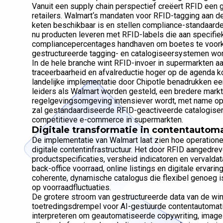
Vanuit een supply chain perspectief creëert RFID een g
retailers. Walmart‘s mandaten voor RFID-tagging aan d
keten beschikbaar is en stellen compliance-standaarde
nu producten leveren met RFID-labels die aan specifie
compliancepercentages handhaven om boetes te voorko
gestructureerde tagging- en catalogiseersystemen wor
In de hele branche wint RFID-invoer in supermarkten 
traceerbaarheid en afvalreductie hoger op de agenda k
landelijke implementatie door Chipotle benadrukken een
leiders als Walmart worden gesteld, een bredere markt
regelgevingsomgeving intensiever wordt, met name op
zal gestandaardiseerde RFID-geactiveerde catalogiseri
competitieve e-commerce in supermarkten.
Digitale transformatie in contentautom
De implementatie van Walmart laat zien hoe operation
digitale contentinfrastructuur. Het door RFID aanged
productspecificaties, versheid indicatoren en vervald
back-office voorraad, online listings en digitale ervar
coherente, dynamische catalogus die flexibel genoeg i
op voorraadfluctuaties.
De grotere stroom van gestructureerde data van de wi
toetredingsdrempel voor AI-gestuurde contentautomat
interpreteren om geautomatiseerde copywriting, image 