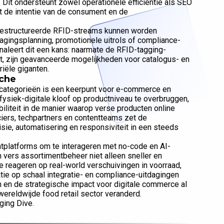
 Dit ondersteunt zowel operationele efficiëntie als SEO
et de intentie van de consument en de
gestructureerde RFID-streams kunnen worden
gingsplanning, promotionele uitrols of compliance-
gnaleert dit een kans: naarmate de RFID-tagging-
dt, zijn geavanceerde mogelijkheden voor catalogus- en
riële giganten.
nche
e categorieën is een keerpunt voor e-commerce en
 fysiek-digitale kloof op productniveau te overbruggen,
ibiliteit in de manier waarop verse producten online
iers, techpartners en contentteams zet de
ie, automatisering en responsiviteit in een steeds
tplatforms om te interageren met no-code en AI-
vers assortimentbeheer niet alleen sneller en
te reageren op real-world verschuivingen in voorraad,
e op schaal integratie- en compliance-uitdagingen
 en de strategische impact voor digitale commerce al
wereldwijde food retail sector veranderd.
ging Dive.