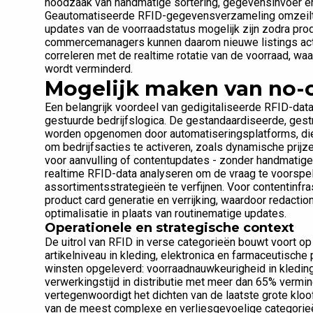
noodzaak van handmatige sortering, gegevensinvoer en v
Geautomatiseerde RFID-gegevensverzameling omzeilt d
updates van de voorraadstatus mogelijk zijn zodra pro
commercemanagers kunnen daarom nieuwe listings acti
correleren met de realtime rotatie van de voorraad, w
wordt verminderd.
Mogelijk maken van no-
Een belangrijk voordeel van gedigitaliseerde RFID-data
gestuurde bedrijfslogica. De gestandaardiseerde, ges
worden opgenomen door automatiseringsplatforms, di
om bedrijfsacties te activeren, zoals dynamische prijz
voor aanvulling of contentupdates - zonder handmatig
realtime RFID-data analyseren om de vraag te voorspel
assortimentsstrategieën te verfijnen. Voor contentinfra
product card generatie en verrijking, waardoor redacti
optimalisatie in plaats van routinematige updates.
Operationele en strategische context
De uitrol van RFID in verse categorieën bouwt voort op
artikelniveau in kleding, elektronica en farmaceutisch
winsten opgeleverd: voorraadnauwkeurigheid in kleding
verwerkingstijd in distributie met meer dan 65% vermin
vertegenwoordigt het dichten van de laatste grote kloof
van de meest complexe en verliesgevoelige categorie