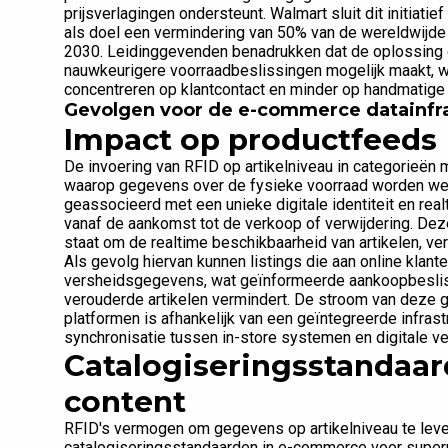
prijsverlagingen ondersteunt. Walmart sluit dit initiat
als doel een vermindering van 50% van de wereldwijde v
2030. Leidinggevenden benadrukken dat de oplossing o
nauwkeurigere voorraadbeslissingen mogelijk maakt,
concentreren op klantcontact en minder op handmatige
Gevolgen voor de e-commerce datainfr
Impact op productfeeds
De invoering van RFID op artikelniveau in categorieën
waarop gegevens over de fysieke voorraad worden wee
geassocieerd met een unieke digitale identiteit en r
vanaf de aankomst tot de verkoop of verwijdering. Deze
staat om de realtime beschikbaarheid van artikelen, 
Als gevolg hiervan kunnen listings die aan online klant
versheidsgegevens, wat geïnformeerde aankoopbeslissi
verouderde artikelen vermindert. De stroom van deze
platformen is afhankelijk van een geïntegreerde infras
synchronisatie tussen in-store systemen en digitale v
Catalogiseringsstandaar
content
RFID's vermogen om gegevens op artikelniveau te leve
catalogiseringsstandaarden in e-commerce voor super