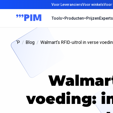
Voor Leveranciers
Voor winkels
Voor 
Tools
Producten
Prijzen
Experts
'P
Blog
Walmart’s RFID-uitrol in verse voe
Walmart’
voeding: 