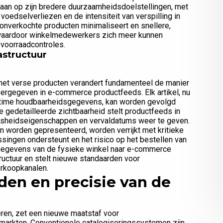
ief aan op zijn bredere duurzaamheidsdoelstellingen, met
oedselverliezen en de intensiteit van verspilling in
nverkochte producten minimaliseert en snellere,
 waardoor winkelmedewerkers zich meer kunnen
 voorraadcontroles.
astructuur
 met verse producten verandert fundamenteel de manier
rgegeven in e-commerce productfeeds. Elk artikel, nu
ealtime houdbaarheidsgegevens, kan worden gevolgd
 gedetailleerde zichtbaarheid stelt productfeeds in
versheidseigenschappen en vervaldatums weer te geven.
en worden gepresenteerd, worden verrijkt met kritieke
ngen ondersteunt en het risico op het bestellen van
 gegevens van de fysieke winkel naar e-commerce
tructuur en stelt nieuwe standaarden voor
erkoopkanalen.
den en precisie van de
ren, zet een nieuwe maatstaf voor
markten. Conventionele catalogiseringssystemen zijn