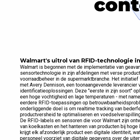
cont
Walmart's uitrol van RFID-technologie 
Walmart is begonnen met de implementatie van geavance
sensortechnologie in zijn afdelingen met verse product
voorraadbeheer in de supermarktbranche. Het initiatie
met Avery Dennison, een toonaangevende leverancier v
identificatieoplossingen. Deze "eerste in zijn soort"
een hoge vochtigheid en lage temperaturen - met name 
eerdere RFID-toepassingen op betrouwbaarheidsproble
onderliggende doel is om realtime tracking van bederfel
productversheid te optimaliseren en voedselverspilling 
De RFID-labels en sensoren die voor Walmart zijn on
van koelkasten en het hanteren van producten bij hoge
krijgt elk afzonderlijk product een digitale identiteit, w
personeel voorziet van digitale gegevens over de uite