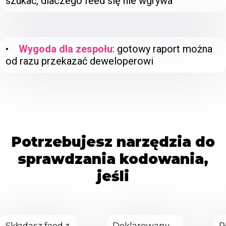
szukać, dlaczego feed się nie wgrywa
•
Wygoda dla zespołu
: gotowy raport można
od razu przekazać deweloperowi
Potrzebujesz narzędzia do
sprawdzania kodowania,
jeśli
Składasz feed z
Deklarowany
P