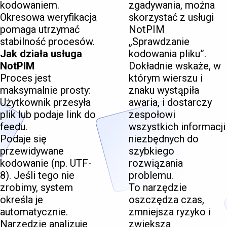
kodowaniem.
zgadywania, można
Okresowa weryfikacja
skorzystać z usługi
pomaga utrzymać
NotPIM
stabilność procesów.
„Sprawdzanie
Jak działa usługa
kodowania pliku”.
NotPIM
Dokładnie wskaże, w
Proces jest
którym wierszu i
maksymalnie prosty:
znaku wystąpiła
Użytkownik przesyła
awaria, i dostarczy
plik lub podaje link do
zespołowi
feedu.
wszystkich informacji
Podaje się
niezbędnych do
przewidywane
szybkiego
kodowanie (np. UTF-
rozwiązania
8). Jeśli tego nie
problemu.
zrobimy, system
To narzędzie
określa je
oszczędza czas,
automatycznie.
zmniejsza ryzyko i
Narzędzie analizuje
zwiększa