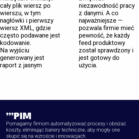
cały plik wiersz po
niezawodność pracy
wierszu, w tym
z danymi. A co
nagłówki i pierwszy
najważniejsze —
wiersz XML, gdzie
pozwala firmie mieć
często podawane jest
pewność, że każdy
kodowanie.
feed produktowy
Na wyjściu
został sprawdzony i
generowany jest
jest gotowy do
raport z jasnym
użycia.
Pomagamy firmom automatyzować procesy i obniżać
koszty, eliminując bariery techniczne, aby mogły one
skupić się na wzroście i innowacjach.