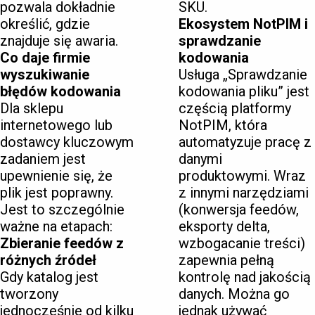
pozwala dokładnie
SKU.
określić, gdzie
Ekosystem NotPIM i
znajduje się awaria.
sprawdzanie
Co daje firmie
kodowania
wyszukiwanie
Usługa „Sprawdzanie
błędów kodowania
kodowania pliku” jest
Dla sklepu
częścią platformy
internetowego lub
NotPIM, która
dostawcy kluczowym
automatyzuje pracę z
zadaniem jest
danymi
upewnienie się, że
produktowymi. Wraz
plik jest poprawny.
z innymi narzędziami
Jest to szczególnie
(konwersja feedów,
ważne na etapach:
eksporty delta,
Zbieranie feedów z
wzbogacanie treści)
różnych źródeł
zapewnia pełną
Gdy katalog jest
kontrolę nad jakością
tworzony
danych. Można go
jednocześnie od kilku
jednak używać