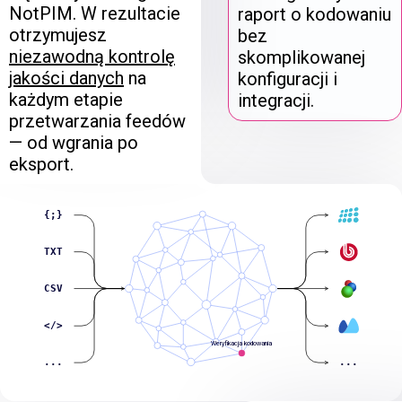
NotPIM. W rezultacie
raport o kodowaniu
otrzymujesz
bez
niezawodną kontrolę
skomplikowanej
jakości danych
na
konfiguracji i
każdym etapie
integracji.
przetwarzania feedów
— od wgrania po
eksport.
{;}
TXT
CSV
</>
Weryfikacja kodowania
...
...