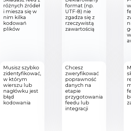
różnych źródeł
format (np.
w
i miesza się w
UTF-8) nie
f
nim kilka
zgadza się z
z
kodowań
rzeczywistą
n
plików
zawartością
g
w
a
Musisz szybko
Chcesz
M
zidentyfikować,
zweryfikować
s
w którym
poprawność
r
wierszu lub
danych na
m
nagłówku jest
etapie
f
błąd
przygotowania
b
kodowania
feedu lub
z
integracji