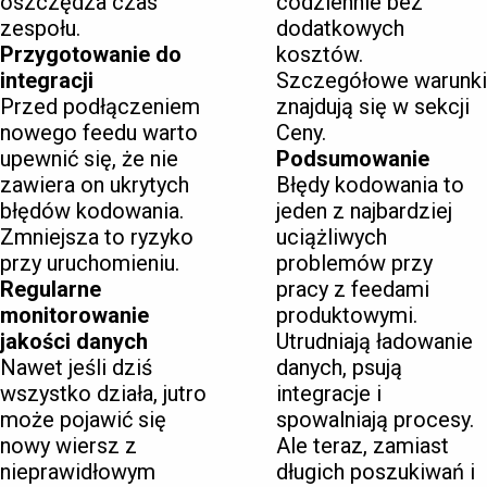
oszczędza czas
codziennie bez
zespołu.
dodatkowych
Przygotowanie do
kosztów.
integracji
Szczegółowe warunki
Przed podłączeniem
znajdują się w sekcji
nowego feedu warto
Ceny.
upewnić się, że nie
Podsumowanie
zawiera on ukrytych
Błędy kodowania to
błędów kodowania.
jeden z najbardziej
Zmniejsza to ryzyko
uciążliwych
przy uruchomieniu.
problemów przy
Regularne
pracy z feedami
monitorowanie
produktowymi.
jakości danych
Utrudniają ładowanie
Nawet jeśli dziś
danych, psują
wszystko działa, jutro
integracje i
może pojawić się
spowalniają procesy.
nowy wiersz z
Ale teraz, zamiast
nieprawidłowym
długich poszukiwań i