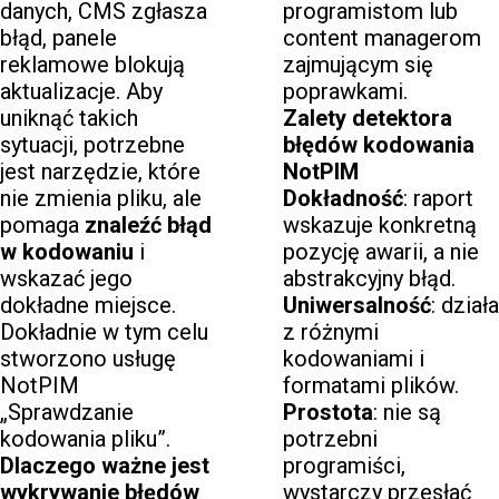
danych, CMS zgłasza
programistom lub
błąd, panele
content managerom
reklamowe blokują
zajmującym się
aktualizacje. Aby
poprawkami.
uniknąć takich
Zalety detektora
sytuacji, potrzebne
błędów kodowania
jest narzędzie, które
NotPIM
nie zmienia pliku, ale
Dokładność
: raport
pomaga
znaleźć błąd
wskazuje konkretną
w kodowaniu
i
pozycję awarii, a nie
wskazać jego
abstrakcyjny błąd.
dokładne miejsce.
Uniwersalność
: działa
Dokładnie w tym celu
z różnymi
stworzono usługę
kodowaniami i
NotPIM
formatami plików.
„Sprawdzanie
Prostota
: nie są
kodowania pliku”.
potrzebni
Dlaczego ważne jest
programiści,
wykrywanie błędów
wystarczy przesłać