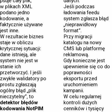
psuje cały plik;
danych.
w plikach XML
Jeśli podczas
podano jedno
ładowania feedu
kodowanie, a
system zgłasza błąd
faktycznie używane
„nieprawidłowy
jest inne.
format”.
W rezultacie biznes
Przy migracji
staje w obliczu
katalogu na nowy
krytycznej sytuacji:
CMS lub platformę
dane istnieją, ale
reklamową.
system nie jest w
Gdy konieczne jest
stanie ich
upewnienie się co do
przetworzyć. I jeśli
poprawności
zwykłe walidatory po
eksportu przed
prostu zgłaszają
uruchomieniem
ogólny błąd „plik
kampanii.
nieczytelny”, to
W celu regularnej
detektor błędów
kontroli dużych
kodowania NotPIM
cenników i tysięcy