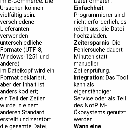
im E-Commerce. Die
Dateiformaten.
Ursachen können
Einfachheit
:
vielfältig sein:
Programmierer sind
verschiedene
nicht erforderlich, es
Lieferanten
reicht aus, die Datei
verwenden
hochzuladen.
unterschiedliche
Zeitersparnis
: Die
Formate (UTF-8,
Fehlersuche dauert
Windows-1251 und
Minuten statt
andere);
manueller
im Dateikopf wird ein
Zeilenprüfung.
Format deklariert,
Integration
: Das Tool
aber der Inhalt ist
kann als
anders kodiert;
eigenständiger
ein Teil der Zeilen
Service oder als Teil
wurde in einem
des NotPIM-
anderen Standard
Ökosystems genutzt
erstellt und zerstört
werden.
die gesamte Datei;
Wann eine