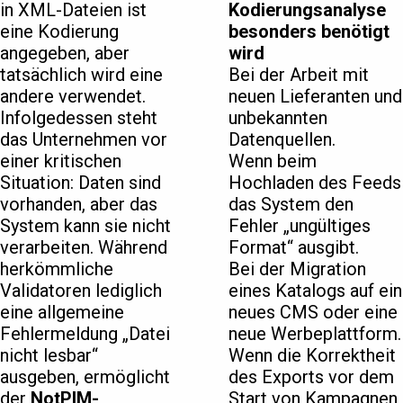
in XML-Dateien ist
Kodierungsanalyse
eine Kodierung
besonders benötigt
angegeben, aber
wird
tatsächlich wird eine
Bei der Arbeit mit
andere verwendet.
neuen Lieferanten und
Infolgedessen steht
unbekannten
das Unternehmen vor
Datenquellen.
einer kritischen
Wenn beim
Situation: Daten sind
Hochladen des Feeds
vorhanden, aber das
das System den
System kann sie nicht
Fehler „ungültiges
verarbeiten. Während
Format“ ausgibt.
herkömmliche
Bei der Migration
Validatoren lediglich
eines Katalogs auf ein
eine allgemeine
neues CMS oder eine
Fehlermeldung „Datei
neue Werbeplattform.
nicht lesbar“
Wenn die Korrektheit
ausgeben, ermöglicht
des Exports vor dem
der
NotPIM-
Start von Kampagnen