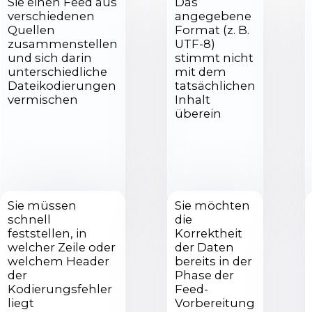
Sie einen Feed aus
Das
verschiedenen
angegebene
Quellen
Format (z. B.
zusammenstellen
UTF-8)
und sich darin
stimmt nicht
unterschiedliche
mit dem
Dateikodierungen
tatsächlichen
vermischen
Inhalt
überein
Sie müssen
Sie möchten
schnell
die
feststellen, in
Korrektheit
welcher Zeile oder
der Daten
welchem Header
bereits in der
der
Phase der
Kodierungsfehler
Feed-
liegt
Vorbereitung