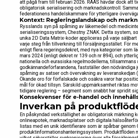
att pågå fram till februari 2026. RAAS hävdar dock att t
obligatorisk serialisering och marknadskontroll. Samman
federationens handelskammare för ytterligare överväg
Kontext: Regleringslandskap och mark
Rysslands syn på spårning av läkemedel och medicintek
serialiseringssystem, Chestny ZNAK. Detta system, som 
unika 2D Data Matrix-koder appliceras på varje säljbart 
varje steg från tillverkning till försäljningsstället. Fö
enligt flera regeringsdekret, med nya kategorier som läg
mars 2024 (enligt dekret nr 139 och nr 894), och ytterlig
nationella och eurasiska regelmodellerna, tillsammans
godkännandeförfarandena, fastställer den nödvändiga ju
spårning av satser och övervakning av leveranskedjan 
Ökande oro för förfalskade och osäkra varor har positi
mål för ökad tillsyn. Särskild uppmärksamhet riktas
tidigare reglering – segment som snabbt har spridit sig
Konsekvenser för e-handel och innehålls
Inverkan på produktflöd
En påskyndad verkställighet av obligatorisk märkning k
onlineapotek, marknadsplatser och digitala hälsoåterfö
listas med en unik identifierare som är spårbar geno
produktinformationshanteringssystem. Produktflöden må
vilket säkerställer synkronisering över alla försäljnings