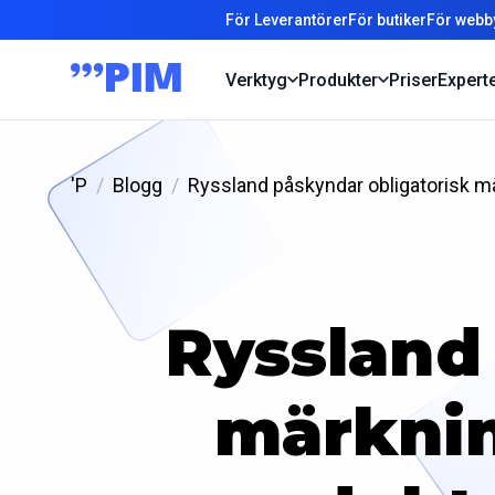
För Leverantörer
För butiker
För webb
Verktyg
Produkter
Priser
Expert
'P
Blogg
Ryssland påskyndar obligatorisk m
Ryssland
märknin