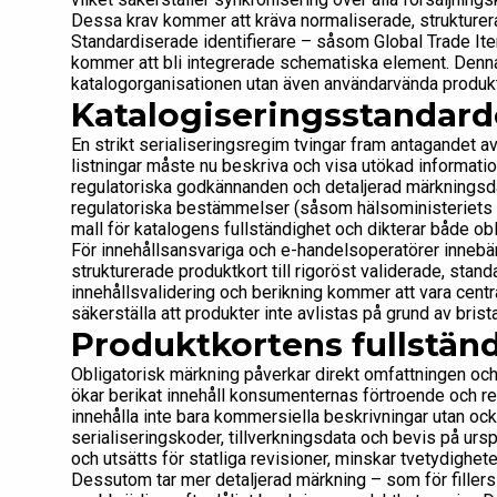
Dessa krav kommer att kräva normaliserade, strukturera
Standardiserade identifierare – såsom Global Trade I
kommer att bli integrerade schematiska element. Denna
katalogorganisationen utan även användarvända produkt
Katalogiseringsstandarde
En strikt serialiseringsregim tvingar fram antagandet a
listningar måste nu beskriva och visa utökad information
regulatoriska godkännanden och detaljerad märknings
regulatoriska bestämmelser (såsom hälsoministeriets o
mall för katalogens fullständighet och dikterar både obl
För innehållsansvariga och e-handelsoperatörer innebär
strukturerade produktkort till rigoröst validerade, sta
innehållsvalidering och berikning kommer att vara centra
säkerställa att produkter inte avlistas på grund av bris
Produktkortens fullstän
Obligatorisk märkning påverkar direkt omfattningen och
ökar berikat innehåll konsumenternas förtroende och r
innehålla inte bara kommersiella beskrivningar utan ock
serialiseringskoder, tillverkningsdata och bevis på urs
och utsätts för statliga revisioner, minskar tvetydighet
Dessutom tar mer detaljerad märkning – som för fillers 