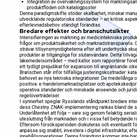
Integration av övervakningssystem för märkningsänd
produktflöden och katalogposter.
Denna paradigmskifte stöder skalbarhet, minskar manuel
utvecklande regulatoriska standarder – en kritisk aspe
efterlevnadsbehov ständigt förändras.
Bredare effekter och branschutsikter
Intensifieringen av märkning av medicintekniska produkt
frågor om produktsäkerhet och marknadstransparens. Ge
strävar tillsynsmyndigheterna efter att undertrycka skug
produkter är tillgängliga för slutanvändare. Detta tillvä
läkemedelsområdet – med källor som rapporterar föreb
ett tydligt prejudikat för expansion till angränsande i
Branschen står inför tillfälliga justeringskostnader: k
behovet av nya tekniska integrationer. De medellånga oc
positiva: e-handelsmarknadsplatser och apotekskedjor 
operativa standarder och minskade anseende och juridi
regelöverträdelser.
I synnerhet speglar Rysslands ståndpunkt bredare inter
dess Chestny ZNAK-implementering rankas bland de st
Underlåtenhet att följa – vare sig genom felaktig serial
uteslutning från marknaden och i vissa fall betydande rä
Eftersom försöksperioden diskuteras och eventuellt f
anpassa sig snabbt, investera i digital infrastruktur, 
innehållsoperationer. Denna förändring kommer inte ba