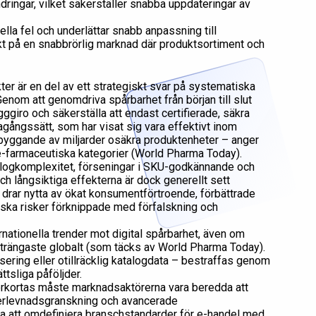
ringar, vilket säkerställer snabba uppdateringar av
la fel och underlättar snabb anpassning till
kt på en snabbrörlig marknad där produktsortiment och
er är en del av ett strategiskt svar på systematiska
nom att genomdriva spårbarhet från början till slut
ggiro och säkerställa att endast certifierade, säkra
gagångssätt, som har visat sig vara effektivt inom
yggande av miljarder osäkra produktenheter – anger
cke-farmaceutiska kategorier (World Pharma Today).
atalogkomplexitet, förseningar i SKU-godkännande och
h långsiktiga effekterna är dock generellt sett
drar nytta av ökat konsumentförtroende, förbättrade
ska risker förknippade med förfalskning och
nationella trender mot digital spårbarhet, även om
rängaste globalt (som täcks av World Pharma Today).
isering eller otillräcklig katalogdata – bestraffas genom
ttsliga påföljder.
örkortas måste marknadsaktörerna vara beredda att
efterlevnadsgranskning och avancerade
ra att omdefiniera branschstandarder för e-handel med