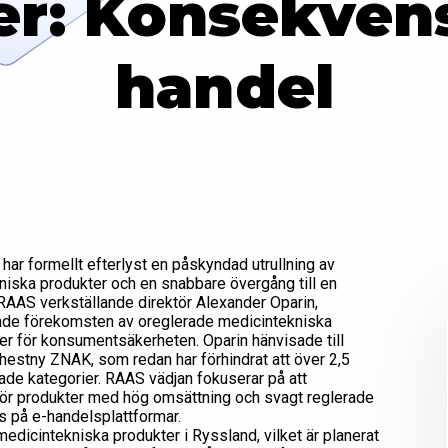
r: Konsekvens
handel
r formellt efterlyst en påskyndad utrullning av
iska produkter och en snabbare övergång till en
RAAS verkställande direktör Alexander Oparin,
nde förekomsten av oreglerade medicintekniska
ker för konsumentsäkerheten. Oparin hänvisade till
 Chestny ZNAK, som redan har förhindrat att över 2,5
ade kategorier. RAAS vädjan fokuserar på att
t för produkter med hög omsättning och svagt reglerade
js på e-handelsplattformar.
medicintekniska produkter i Ryssland, vilket är planerat