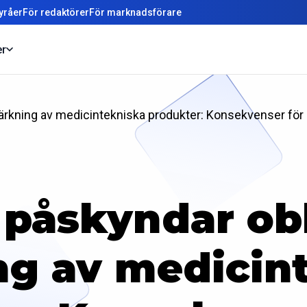
yråer
För redaktörer
För marknadsförare
er
ärkning av medicintekniska produkter: Konsekvenser för
 påskyndar obl
g av medicin