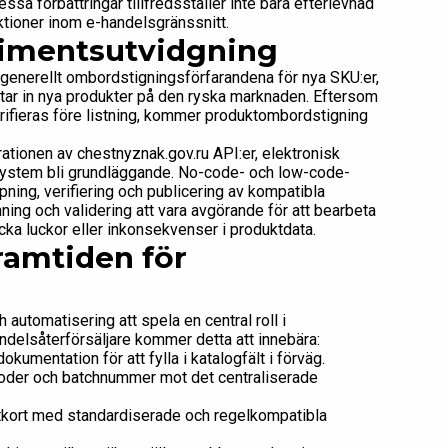
ssa förbättringar tillfredsställer inte bara efterlevnad
nktioner inom e-handelsgränssnitt.
timentsutvidgning
 generellt ombordstigningsförfarandena för nya SKU:er,
om tar in nya produkter på den ryska marknaden. Eftersom
erifieras före listning, kommer produktombordstigning
rationen av chestnyznak.gov.ru API:er, elektronisk
ystem bli grundläggande. No-code- och low-code-
ing, verifiering och publicering av kompatibla
ning och validering att vara avgörande för att bearbeta
ka luckor eller inkonsekvenser i produktdata.
ramtiden för
automatisering att spela en central roll i
handelsåterförsäljare kommer detta att innebära:
kumentation för att fylla i katalogfält i förväg.
koder och batchnummer mot det centraliserade
ktkort med standardiserade och regelkompatibla