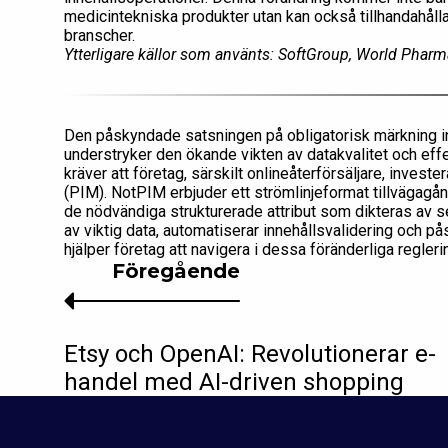
medicintekniska produkter utan kan också tillhandahålla
branscher.
Ytterligare källor som använts: SoftGroup, World Pharm
Den påskyndade satsningen på obligatorisk märkning i
understryker den ökande vikten av datakvalitet och eff
kräver att företag, särskilt onlineåterförsäljare, invest
(PIM). NotPIM erbjuder ett strömlinjeformat tillvägagån
de nödvändiga strukturerade attribut som dikteras av se
av viktig data, automatiserar innehållsvalidering och p
hjälper företag att navigera i dessa föränderliga regler
Föregående
Etsy och OpenAI: Revolutionerar e-
handel med AI-driven shopping