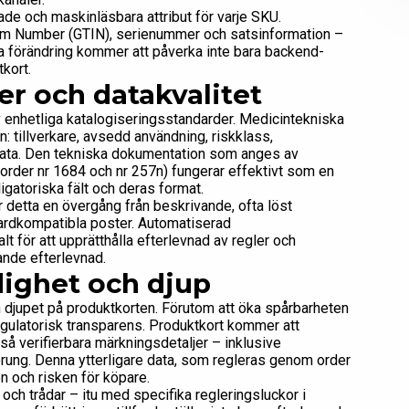
de och maskinläsbara attribut för varje SKU.
tem Number (GTIN), serienummer och satsinformation –
 förändring kommer att påverka inte bara backend-
kort.
r och datakvalitet
v enhetliga katalogiseringsstandarder. Medicintekniska
: tillverkare, avsedd användning, riskklass,
data. Den tekniska dokumentation som anges av
rder nr 1684 och nr 257n) fungerar effektivt som en
igatoriska fält och deras format.
 detta en övergång från beskrivande, ofta löst
ndardkompatibla poster. Automatiserad
lt för att upprätthålla efterlevnad av regler och
tande efterlevnad.
dighet och djup
 djupet på produktkorten. Förutom att öka spårbarheten
egulatorisk transparens. Produktkort kommer att
så verifierbara märkningsdetaljer – inklusive
prung. Denna ytterligare data, som regleras genom order
en och risken för köpare.
och trådar – itu med specifika regleringsluckor i