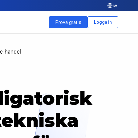
sv
Prova gratis
Logga in
 e-handel
igatorisk
tekniska