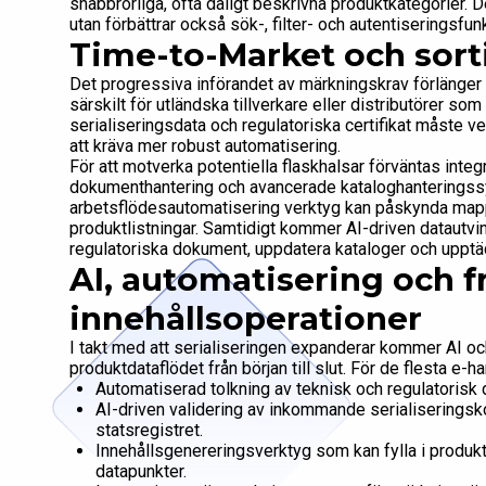
snabbrörliga, ofta dåligt beskrivna produktkategorier. De
utan förbättrar också sök-, filter- och autentiseringsfu
Time-to-Market och sor
Det progressiva införandet av märkningskrav förlänger
särskilt för utländska tillverkare eller distributörer s
serialiseringsdata och regulatoriska certifikat måste v
att kräva mer robust automatisering.
För att motverka potentiella flaskhalsar förväntas integ
dokumenthantering och avancerade kataloghanteringss
arbetsflödesautomatisering verktyg kan påskynda mappn
produktlistningar. Samtidigt kommer AI-driven datautvin
regulatoriska dokument, uppdatera kataloger och upptäc
AI, automatisering och f
innehållsoperationer
I takt med att serialiseringen expanderar kommer AI och 
produktdataflödet från början till slut. För de flesta e-
Automatiserad tolkning av teknisk och regulatorisk do
AI-driven validering av inkommande serialiserings
statsregistret.
Innehållsgenereringsverktyg som kan fylla i produ
datapunkter.