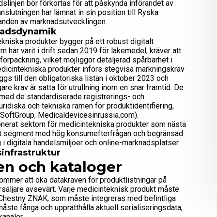
idslinjen bör förkortas för att påskynda införandet av
slutningen har lämnat in sin position till Ryska
anden av marknadsutvecklingen.
nadsdynamik
niska produkter bygger på ett robust digitalt
har varit i drift sedan 2019 för läkemedel, kräver att
förpackning, vilket möjliggör detaljerad spårbarhet i
r medicintekniska produkter införs stegvisa märkningskrav
gs till den obligatoriska listan i oktober 2023 och
are krav är satta för utrullning inom en snar framtid. De
 med de standardiserade registrerings- och
ridiska och tekniska ramen för produktidentifiering,
(SoftGroup; Medicaldevicesinrussia.com).
onerat sektorn för medicintekniska produkter som nästa
 mot segment med hög konsumefterfrågan och begränsad
 i digitala handelsmiljöer och online-marknadsplatser.
infrastruktur
en och kataloger
ommer att öka datakraven för produktlistningar på
rsäljare avsevärt. Varje medicinteknisk produkt måste
m Chestny ZNAK, som måste integreras med befintliga
ste fånga och upprätthålla aktuell serialiseringsdata,
kanaler.