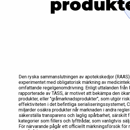
produkte
Den ryska sammanslutningen av apotekskedjor (RAAS) ha
experimentet med obligatorisk märkning av medicintekn
omfattande regelgenomdrivning. Enligt uttalanden från 
rapporterade av TASS, är motivet att bekämpa den öka
produkter, eller "gråmarknadsprodukter", som utgör ris
effektiviteten i det befintliga serialiseringssystemet,
miljarder osäkra produkter når marknaden i andra regler
säkerställa transparens och laglig spårbarhet, särskil
kategorier som fillers och lyfttrådar, som vanligtvis säl
För närvarande pågår ett officiellt märkningsförsök för 