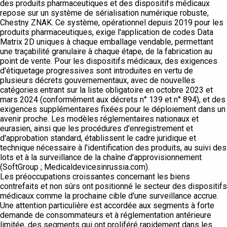
des produits pharmaceutiques et des dispositifs médicaux
repose sur un système de sérialisation numérique robuste,
Chestny ZNAK. Ce système, opérationnel depuis 2019 pour les
produits pharmaceutiques, exige l'application de codes Data
Matrix 2D uniques à chaque emballage vendable, permettant
une traçabilité granulaire à chaque étape, de la fabrication au
point de vente. Pour les dispositifs médicaux, des exigences
d'étiquetage progressives sont introduites en vertu de
plusieurs décrets gouvernementaux, avec de nouvelles
catégories entrant sur la liste obligatoire en octobre 2023 et
mars 2024 (conformément aux décrets n° 139 et n° 894), et des
exigences supplémentaires fixées pour le déploiement dans un
avenir proche. Les modèles réglementaires nationaux et
eurasien, ainsi que les procédures d'enregistrement et
d'approbation standard, établissent le cadre juridique et
technique nécessaire à l'identification des produits, au suivi des
lots et à la surveillance de la chaîne d'approvisionnement
(SoftGroup ; Medicaldevicesinrussia.com).
Les préoccupations croissantes concernant les biens
contrefaits et non sûrs ont positionné le secteur des dispositifs
médicaux comme la prochaine cible d'une surveillance accrue.
Une attention particulière est accordée aux segments à forte
demande de consommateurs et à réglementation antérieure
limitée, des segments qui ont proliféré rapidement dans les