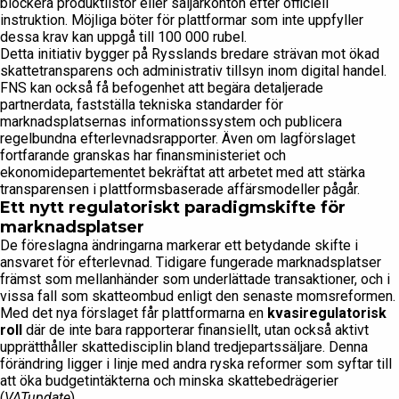
blockera produktlistor eller säljarkonton efter officiell
instruktion. Möjliga böter för plattformar som inte uppfyller
dessa krav kan uppgå till 100 000 rubel.
Detta initiativ bygger på Rysslands bredare strävan mot ökad
skattetransparens och administrativ tillsyn inom digital handel.
FNS kan också få befogenhet att begära detaljerade
partnerdata, fastställa tekniska standarder för
marknadsplatsernas informationssystem och publicera
regelbundna efterlevnadsrapporter. Även om lagförslaget
fortfarande granskas har finansministeriet och
ekonomidepartementet bekräftat att arbetet med att stärka
transparensen i plattformsbaserade affärsmodeller pågår.
Ett nytt regulatoriskt paradigmskifte för
marknadsplatser
De föreslagna ändringarna markerar ett betydande skifte i
ansvaret för efterlevnad. Tidigare fungerade marknadsplatser
främst som mellanhänder som underlättade transaktioner, och i
vissa fall som skatteombud enligt den senaste momsreformen.
Med det nya förslaget får plattformarna en
kvasiregulatorisk
roll
där de inte bara rapporterar finansiellt, utan också aktivt
upprätthåller skattedisciplin bland tredjepartssäljare. Denna
förändring ligger i linje med andra ryska reformer som syftar till
att öka budgetintäkterna och minska skattebedrägerier
(
VATupdate
).