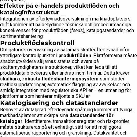
Effekter på e-handels produktflöden och
kataloginfrastruktur
Integrationen av efterlevnadsövervakning i marknadsplatsers
drift kommer att ha betydande tekniska och procedurmässiga
konsekvenser för produktflöden (
feeds
), katalogstandarder och
sortimentshantering.
Produktflödeskontroll
Obligatorisk övervakning av säljarnas skatteefterlevnad inför
ytterligare kontrollpunkter i
produktflöden
. Plattformarna måste
snabbt utvärdera säljarnas status och svara på
skattemyndighetens instruktioner, vilket kan leda till att
produktdata blockeras eller ändras inom timmar. Detta kräver
skalbara, robusta flödeshanteringssystem
som stöder
realtidsuppdateringar, automatisk flaggning av avvikelser och
smidig integration med regulatoriska API:er – en utmaning för
plattformar som hanterar miljontals SKU:er.
Katalogisering och datastandarder
Behovet av detaljerad efterlevnadsspårning kommer att tvinga
marknadsplatser att skärpa sina
datastandarder för
kataloger
. Identifierare, transaktionsregister och riskprofiler
måste struktureras på ett enhetligt sätt för att möjliggöra
automatiserad rapportering och granskning. Datakvalitet och