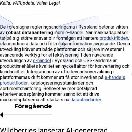
Källa: VATupdate, Valen Legal.
De föreslagna regleringsändringarna i Ryssland betonar vikten
av
robust datahantering
inom e-handel. När marknadsplatser
tar på sig större ansvar blir förmågan att hantera
produktflöden
,
standardisera data och följa säljarinformation avgörande. Denna
utveckling kräver att både plattformar och säljare investerar i
avancerade verktyg för effektivisering. I den nuvarande
utvecklingen av
e-handel
i Ryssland och OSS-länderna är
produktinnehållets kvalitet en nyckelfaktor för konvertering och
kundnöjdhet. Integrationen av efterlevnadsövervakning i
plattformarnas drift kommer att få stor inverkan på
e-handels
produktflöden
, katalogiseringsstandarder och
sortimentshantering. Behovet av mer detaljerad
efterlevnadsspårning kommer sannolikt att driva
marknadsplatserna att stärka sina
datastandarder
.
Föregående
Wildberries lanserar AI-genererad