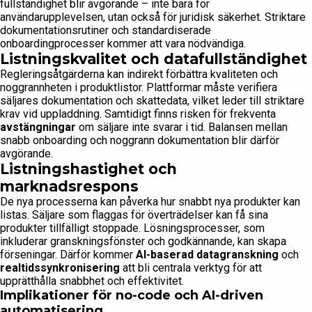
fullständighet blir avgörande – inte bara för
användarupplevelsen, utan också för juridisk säkerhet. Striktare
dokumentationsrutiner och standardiserade
onboardingprocesser kommer att vara nödvändiga.
Listningskvalitet och datafullständighet
Regleringsåtgärderna kan indirekt förbättra kvaliteten och
noggrannheten i produktlistor. Plattformar måste verifiera
säljares dokumentation och skattedata, vilket leder till striktare
krav vid uppladdning. Samtidigt finns risken för frekventa
avstängningar
om säljare inte svarar i tid. Balansen mellan
snabb onboarding och noggrann dokumentation blir därför
avgörande.
Listningshastighet och
marknadsrespons
De nya processerna kan påverka hur snabbt nya produkter kan
listas. Säljare som flaggas för överträdelser kan få sina
produkter tillfälligt stoppade. Lösningsprocesser, som
inkluderar granskningsfönster och godkännande, kan skapa
förseningar. Därför kommer
AI-baserad datagranskning
och
realtidssynkronisering
att bli centrala verktyg för att
upprätthålla snabbhet och effektivitet.
Implikationer för no-code och AI-driven
automatisering