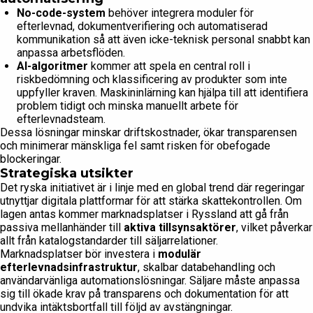
No-code-system
behöver integrera moduler för
efterlevnad, dokumentverifiering och automatiserad
kommunikation så att även icke-teknisk personal snabbt kan
anpassa arbetsflöden.
AI-algoritmer
kommer att spela en central roll i
riskbedömning och klassificering av produkter som inte
uppfyller kraven. Maskininlärning kan hjälpa till att identifiera
problem tidigt och minska manuellt arbete för
efterlevnadsteam.
Dessa lösningar minskar driftskostnader, ökar transparensen
och minimerar mänskliga fel samt risken för obefogade
blockeringar.
Strategiska utsikter
Det ryska initiativet är i linje med en global trend där regeringar
utnyttjar digitala plattformar för att stärka skattekontrollen. Om
lagen antas kommer marknadsplatser i Ryssland att gå från
passiva mellanhänder till
aktiva tillsynsaktörer
, vilket påverkar
allt från katalogstandarder till säljarrelationer.
Marknadsplatser bör investera i
modulär
efterlevnadsinfrastruktur
, skalbar databehandling och
användarvänliga automationslösningar. Säljare måste anpassa
sig till ökade krav på transparens och dokumentation för att
undvika intäktsbortfall till följd av avstängningar.