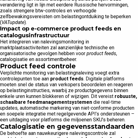
verandering ligt in lijn met eerdere Russische hervormingen,
zoals strengere btw-controles en verhoogde
zelfbewakingsvereisten om belastingontduiking te beperken
(
VATupdate
).
Impact op e-commerce product feeds en
catalogusinfrastructuur
Het integreren van nalevingsmonitoring in
marktplaatsactiviteiten zal aanzienlijke technische en
organisatorische gevolgen hebben voor
product feeds
,
catalogisatie en assortimentbeheer.
Product feed controle
Verplichte monitoring van belastingnaleving voegt extra
controlepunten toe aan
product feeds
. Digitale platforms
moeten snel de status van verkopers beoordelen en reageren
op belastinginstructies, waarbij ze productgegevens binnen
enkele uren kunnen blokkeren of wijzigen. Dit vereist
robuuste,
schaalbare feedmanagementsystemen
die real-time
updates, automatische markering van niet-conforme producten
en soepele integratie met regelgevende API’s ondersteunen –
een uitdaging voor platforms die miljoenen SKU’s beheren.
Catalogisatie en gegevensstandaarden
De behoefte aan nauwkeurigere nalevingscontrole zal