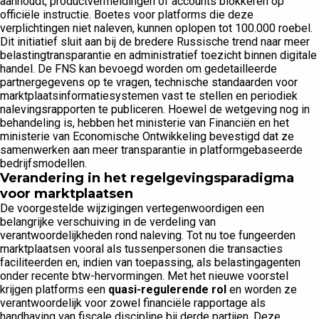
aanhoudt, productvermeldingen of accounts blokkeren op
officiële instructie. Boetes voor platforms die deze
verplichtingen niet naleven, kunnen oplopen tot 100.000 roebel.
Dit initiatief sluit aan bij de bredere Russische trend naar meer
belastingtransparantie en administratief toezicht binnen digitale
handel. De FNS kan bevoegd worden om gedetailleerde
partnergegevens op te vragen, technische standaarden voor
marktplaatsinformatiesystemen vast te stellen en periodiek
nalevingsrapporten te publiceren. Hoewel de wetgeving nog in
behandeling is, hebben het ministerie van Financiën en het
ministerie van Economische Ontwikkeling bevestigd dat ze
samenwerken aan meer transparantie in platformgebaseerde
bedrijfsmodellen.
Verandering in het regelgevingsparadigma
voor marktplaatsen
De voorgestelde wijzigingen vertegenwoordigen een
belangrijke verschuiving in de verdeling van
verantwoordelijkheden rond naleving. Tot nu toe fungeerden
marktplaatsen vooral als tussenpersonen die transacties
faciliteerden en, indien van toepassing, als belastingagenten
onder recente btw-hervormingen. Met het nieuwe voorstel
krijgen platforms een
quasi-regulerende rol
en worden ze
verantwoordelijk voor zowel financiële rapportage als
handhaving van fiscale discipline bij derde partijen. Deze