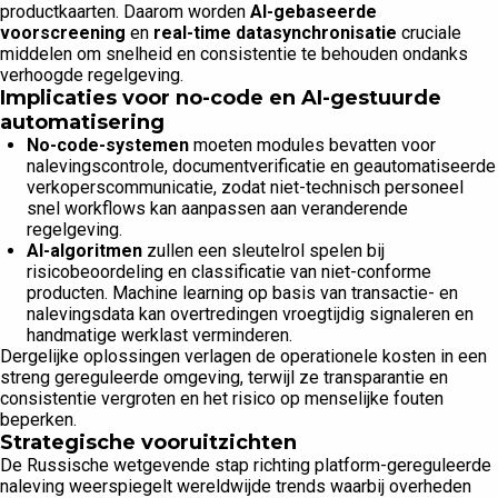
productkaarten. Daarom worden
AI-gebaseerde
voorscreening
en
real-time datasynchronisatie
cruciale
middelen om snelheid en consistentie te behouden ondanks
verhoogde regelgeving.
Implicaties voor no-code en AI-gestuurde
automatisering
No-code-systemen
moeten modules bevatten voor
nalevingscontrole, documentverificatie en geautomatiseerde
verkoperscommunicatie, zodat niet-technisch personeel
snel workflows kan aanpassen aan veranderende
regelgeving.
AI-algoritmen
zullen een sleutelrol spelen bij
risicobeoordeling en classificatie van niet-conforme
producten. Machine learning op basis van transactie- en
nalevingsdata kan overtredingen vroegtijdig signaleren en
handmatige werklast verminderen.
Dergelijke oplossingen verlagen de operationele kosten in een
streng gereguleerde omgeving, terwijl ze transparantie en
consistentie vergroten en het risico op menselijke fouten
beperken.
Strategische vooruitzichten
De Russische wetgevende stap richting platform-gereguleerde
naleving weerspiegelt wereldwijde trends waarbij overheden