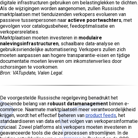
digitale infrastructuren gebruiken om belastinglekken te dichten.
Als de wijzigingen worden aangenomen, zullen Russische
marktplaatsen met tienduizenden verkopers evolueren van
passieve tussenpersonen naar
actieve poortwachters
, met
gevolgen voor catalogusbeheer, feedoptimalisatie en
verkopersrelaties.
Marktplaatsen moeten investeren in
modulaire
nalevingsinfrastructuren
, schaalbare data-analyse en
gebruiksvriendelijke automatisering. Verkopers zullen zich
moeten aanpassen aan hogere transparantie-eisen en tijdige
documentatie moeten leveren om inkomstenverlies door
schorsingen te voorkomen.
Bron: VATupdate, Valen Legal.
De voorgestelde Russische regelgeving benadrukt het
groeiende belang van
robuust datamanagement
binnen e-
commerce. Naarmate marktplaatsen meer verantwoordelijkheid
krijgen, wordt het effectief beheren van
product feeds
, het
standaardiseren van data en het volgen van verkopersinformatie
cruciaal. Zowel platforms als verkopers moeten investeren in
geavanceerde tools die deze processen stroomlijnen. In de