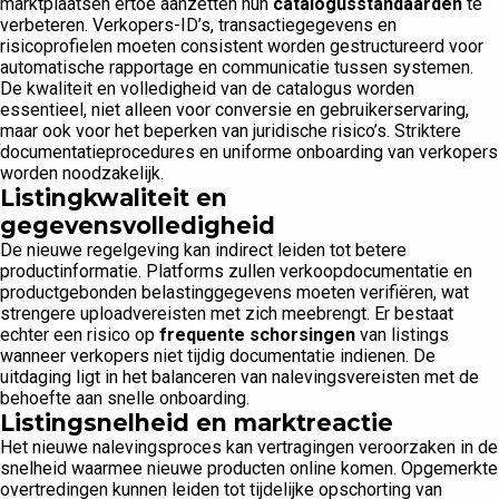
marktplaatsen ertoe aanzetten hun
catalogusstandaarden
te
verbeteren. Verkopers-ID’s, transactiegegevens en
risicoprofielen moeten consistent worden gestructureerd voor
automatische rapportage en communicatie tussen systemen.
De kwaliteit en volledigheid van de catalogus worden
essentieel, niet alleen voor conversie en gebruikerservaring,
maar ook voor het beperken van juridische risico’s. Striktere
documentatieprocedures en uniforme onboarding van verkopers
worden noodzakelijk.
Listingkwaliteit en
gegevensvolledigheid
De nieuwe regelgeving kan indirect leiden tot betere
productinformatie. Platforms zullen verkoopdocumentatie en
productgebonden belastinggegevens moeten verifiëren, wat
strengere uploadvereisten met zich meebrengt. Er bestaat
echter een risico op
frequente schorsingen
van listings
wanneer verkopers niet tijdig documentatie indienen. De
uitdaging ligt in het balanceren van nalevingsvereisten met de
behoefte aan snelle onboarding.
Listingsnelheid en marktreactie
Het nieuwe nalevingsproces kan vertragingen veroorzaken in de
snelheid waarmee nieuwe producten online komen. Opgemerkte
overtredingen kunnen leiden tot tijdelijke opschorting van