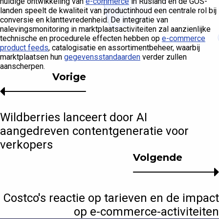
huidige ontwikkeling van
e-commerce
in Rusland en de GOS-
landen speelt de kwaliteit van productinhoud een centrale rol bij
conversie en klanttevredenheid. De integratie van
nalevingsmonitoring in marktplaatsactiviteiten zal aanzienlijke
technische en procedurele effecten hebben op
e-commerce
product feeds
, catalogisatie en assortimentbeheer, waarbij
marktplaatsen hun
gegevensstandaarden
verder zullen
aanscherpen.
Vorige
Wildberries lanceert door AI
aangedreven contentgeneratie voor
verkopers
Volgende
Costco's reactie op tarieven en de impact
op e-commerce-activiteiten