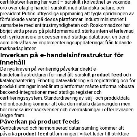
certifikatverifiering har vuxit – särskilt i kölvattnet av växande
oro över olaglig handel, särskilt med utländska säljare, och
president Putins uttryckliga uppmaning att tygla spridningen av
förfalskade varor på dessa plattformar. Industriministeriet i
samarbete med antitrustmyndigheten och Roskomnadzor har
börjat sätta press på plattformarna att stärka intern efterlevnad
och synkronisera processer med statliga databaser, en trend
som bekräftas av implementeringsuppdateringar från ledande
marknadsplatser.
Inverkan på e-handelsinfrastruktur för
innehåll
De nya kraven på verifiering påverkar direkt e-
handelsinfrastrukturen för innehåll, särskilt
product feed
och
kataloghantering. Enhetlig datavalidering vid registrering och för
produktlistningar innebär att plattformar måste utforma robusta
backend-integrationer med statliga register och
certifieringssystem. Standardisering av sälj- och produktdata
vid onboarding kommer att öka den initiala datamängden men
bör minska inkonsekvenser och överraskningar i efterlevnaden
längre fram.
Påverkan på product feeds
Centraliserad och harmoniserad datainsamling kommer att
påverka
product feed
utformningen, vilket leder till striktare