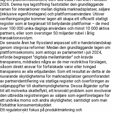
2026. Denna nya lagstiftning fastställer den grundläggande
ramen för interaktioner mellan digitala marknadsplatser, säljare
(inklusive egenföretagare) och plattformsanvändare. Utöver
verifieringsregler kommer lagen att skapa ett officiellt statligt
register som är begränsat till betydande plattformar – de med
över 100 000 unika dagliga användare och minst 10 000 aktiva
partners, eller som överstiger 50 miljarder rubel i årlig
transaktionsvolym.
De senaste åren har Ryssland anpassat sitt e-handelslandskap
genom stegvisa reformer. Medan den grundläggande lagen om
plattformsekonomi, som antogs av parlamentet i juli 2024,
införde begreppet "digitala mellanhänder" och krävde
transparens, mildrades några av de mer restriktiva förslagen,
såsom direkt ansvar för förfalskade varor eller tvingad
transparens av alla erbjudanden. Som ett resultat av detta är de
nuvarande skyldigheterna för marknadsplatser genomförandet
av partneridentifiering via statliga register och överföringen av
säljaruppgifter till skattemyndigheterna. Dessa åtgärder syftar
till att motverka skatteflykt, ett kroniskt problem som involverar
den utbredda registreringen av säljare som egenföretagare för
att undvika moms och andra skyldigheter, samtidigt som man
förbättrar konsumentskyddet.
Ett regulatoriskt fokus på produktmärkning och