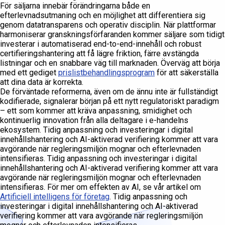
För säljarna innebär förändringarna både en
efterlevnadsutmaning och en möjlighet att differentiera sig
genom datatransparens och operativ disciplin. När plattformar
harmoniserar granskningsförfaranden kommer säljare som tidigt
investerar i automatiserad end-to-end-innehåll och robust
certifieringshantering att få lägre friktion, färre avstängda
listningar och en snabbare väg till marknaden. Överväg att börja
med ett gediget
prislistbehandlingsprogram
för att säkerställa
att dina data är korrekta.
De förväntade reformerna, även om de ännu inte är fullständigt
kodifierade, signalerar början på ett nytt regulatoriskt paradigm
– ett som kommer att kräva anpassning, smidighet och
kontinuerlig innovation från alla deltagare i e-handelns
ekosystem. Tidig anpassning och investeringar i digital
innehållshantering och AI-aktiverad verifiering kommer att vara
avgörande när regleringsmiljön mognar och efterlevnaden
intensifieras. Tidig anpassning och investeringar i digital
innehållshantering och AI-aktiverad verifiering kommer att vara
avgörande när regleringsmiljön mognar och efterlevnaden
intensifieras. För mer om effekten av AI, se vår artikel om
Artificiell intelligens för företag
. Tidig anpassning och
investeringar i digital innehållshantering och AI-aktiverad
verifiering kommer att vara avgörande när regleringsmiljön