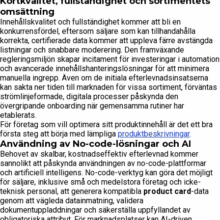
Kortkvalitet, fullständighet och sortimentets
omsättning
Innehållskvalitet och fullständighet kommer att bli en
konkurrensfördel, eftersom säljare som kan tillhandahålla
korrekta, certifierade data kommer att uppleva färre avstängda
listningar och snabbare moderering. Den framväxande
regleringsmiljön skapar incitament för investeringar i automation
och avancerade innehållshanteringslösningar för att minimera
manuella ingrepp. Även om de initiala efterlevnadsinsatserna
kan sakta ner tiden till marknaden för vissa sortiment, förväntas
strömlinjeformade, digitala processer påskynda den
övergripande onboarding när gemensamma rutiner har
etablerats.
För företag som vill optimera sitt produktinnehåll är det ett bra
första steg att börja med lämpliga
produktbeskrivningar
.
Användning av No-code-lösningar och AI
Behovet av skalbar, kostnadseffektiv efterlevnad kommer
sannolikt att påskynda användningen av no-code-plattformar
och artificiell intelligens. No-code-verktyg kan göra det möjligt
för säljare, inklusive små och medelstora företag och icke-
teknisk personal, att generera kompatibla
product card
-data
genom att vägleda datainmatning, validera
dokumentuppladdningar och säkerställa uppfyllandet av
obligatoriska attribut. För marknadsplatser kan AI-driven