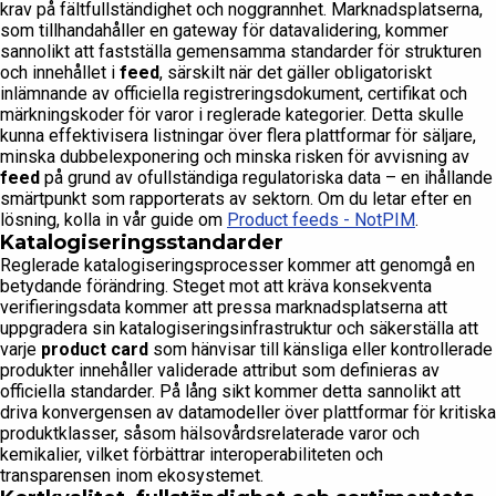
krav på fältfullständighet och noggrannhet. Marknadsplatserna,
som tillhandahåller en gateway för datavalidering, kommer
sannolikt att fastställa gemensamma standarder för strukturen
och innehållet i
feed
, särskilt när det gäller obligatoriskt
inlämnande av officiella registreringsdokument, certifikat och
märkningskoder för varor i reglerade kategorier. Detta skulle
kunna effektivisera listningar över flera plattformar för säljare,
minska dubbelexponering och minska risken för avvisning av
feed
på grund av ofullständiga regulatoriska data – en ihållande
smärtpunkt som rapporterats av sektorn. Om du letar efter en
lösning, kolla in vår guide om
Product feeds - NotPIM
.
Katalogiseringsstandarder
Reglerade katalogiseringsprocesser kommer att genomgå en
betydande förändring. Steget mot att kräva konsekventa
verifieringsdata kommer att pressa marknadsplatserna att
uppgradera sin katalogiseringsinfrastruktur och säkerställa att
varje
product card
som hänvisar till känsliga eller kontrollerade
produkter innehåller validerade attribut som definieras av
officiella standarder. På lång sikt kommer detta sannolikt att
driva konvergensen av datamodeller över plattformar för kritiska
produktklasser, såsom hälsovårdsrelaterade varor och
kemikalier, vilket förbättrar interoperabiliteten och
transparensen inom ekosystemet.