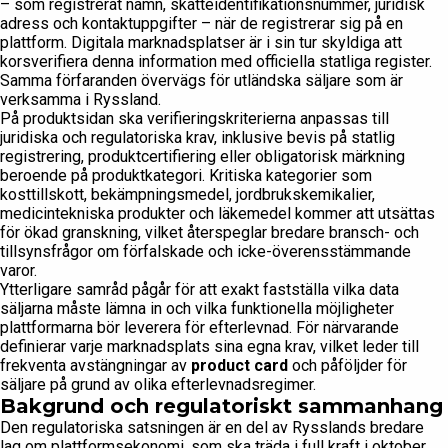
– som registrerat namn, skatteidentifikationsnummer, juridisk
adress och kontaktuppgifter – när de registrerar sig på en
plattform. Digitala marknadsplatser är i sin tur skyldiga att
korsverifiera denna information med officiella statliga register.
Samma förfaranden övervägs för utländska säljare som är
verksamma i Ryssland.
På produktsidan ska verifieringskriterierna anpassas till
juridiska och regulatoriska krav, inklusive bevis på statlig
registrering, produktcertifiering eller obligatorisk märkning
beroende på produktkategori. Kritiska kategorier som
kosttillskott, bekämpningsmedel, jordbrukskemikalier,
medicintekniska produkter och läkemedel kommer att utsättas
för ökad granskning, vilket återspeglar bredare bransch- och
tillsynsfrågor om förfalskade och icke-överensstämmande
varor.
Ytterligare samråd pågår för att exakt fastställa vilka data
säljarna måste lämna in och vilka funktionella möjligheter
plattformarna bör leverera för efterlevnad. För närvarande
definierar varje marknadsplats sina egna krav, vilket leder till
frekventa avstängningar av
product card
och påföljder för
säljare på grund av olika efterlevnadsregimer.
Bakgrund och regulatoriskt sammanhang
Den regulatoriska satsningen är en del av Rysslands bredare
lag om plattformsekonomi, som ska träda i full kraft i oktober