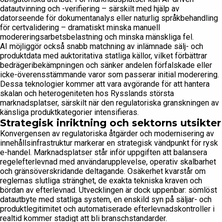
datautvinning och -verifiering – särskilt med hjälp av
datorseende för dokumentanalys eller naturlig språkbehandling
för certvalidering – dramatiskt minska manuell
modereringsarbetsbelastning och minska mänskliga fel.
AI möjliggör också snabb matchning av inlämnade sälj- och
produktdata med auktoritativa statliga källor, vilket förbättrar
bedrägeribekämpningen och sänker andelen förfalskade eller
icke-överensstämmande varor som passerar initial moderering.
Dessa teknologier kommer att vara avgörande för att hantera
skalan och heterogeniteten hos Rysslands största
marknadsplatser, särskilt när den regulatoriska granskningen av
känsliga produktkategorier intensifieras.
Strategisk inriktning och sektorns utsikter
Konvergensen av regulatoriska åtgärder och modernisering av
innehållsinfrastruktur markerar en strategisk vändpunkt för rysk
e-handel. Marknadsplatser står inför uppgiften att balansera
regelefterlevnad med användarupplevelse, operativ skalbarhet
och gränsöverskridande deltagande. Osäkerhet kvarstår om
reglernas slutliga stränghet, de exakta tekniska kraven och
bördan av efterlevnad. Utvecklingen är dock uppenbar: sömlöst
datautbyte med statliga system, en enskild syn på säljar- och
produktlegitimitet och automatiserade efterlevnadskontroller i
realtid kommer stadigt att bli branschstandarder.