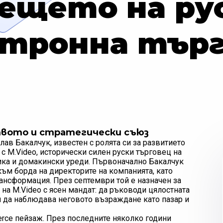
дещето на ру
ктронна търг
ството и стратегически съюз
слав Бакалчук, известен с ролята си за развитието
о с M.Video, исторически силен руски търговец на
ика и домакински уреди. Първоначално Бакалчук
към борда на директорите на компанията, като
ансформация. През септември той е назначен за
на M.Video с ясен мандат: да ръководи цялостната
 да наблюдава неговото възраждане като пазар и
erce пейзаж. През последните няколко години