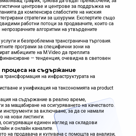
амаляващ трафик, трябва да бъдат пренасочени, за
огистични центрове и центрове за поддръжка на
панията да компенсира слабостите на ниския
тегрирани стратегии за шоуруми. Експертите също
двидими работни потоци за продавачите, които са
и непрозрачните алгоритми на утвърдените
h услуги и безпроблемна трансгранична търговия.
итните програми за специфични зони на
ират амбициите на M.Video да преплита
 финансиране — тенденция, очевидна в световен
 процеса на съдържание
на трансформация на инфраструктурата на
истване и унификация на таксономията на product
ация на съдържание в реално време,
ти за мащабиране на осигуряването на качеството.
и инструменти за включване, за да се намали
о на нови листинги.
и, осигуряващи единен изглед на складови
лайн и онлайн каналите.
то на продавача и купувача с помощта на анализи,