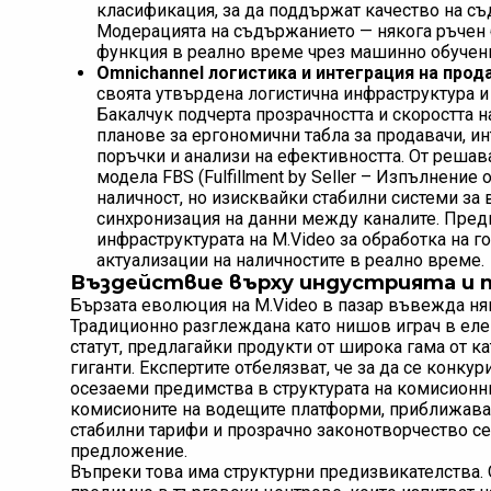
класификация, за да поддържат качество на съ
Модерацията на съдържанието — някога ръчен
функция в реално време чрез машинно обучен
Omnichannel логистика и интеграция на прод
своята утвърдена логистична инфраструктура и
Бакалчук подчерта прозрачността и скоростта н
планове за ергономични табла за продавачи, и
поръчки и анализи на ефективността. От решав
модела FBS (Fulfillment by Seller – Изпълнение
наличност, но изисквайки стабилни системи за
синхронизация на данни между каналите. Преди
инфраструктурата на M.Video за обработка на г
актуализации на наличностите в реално време.
Въздействие върху индустрията и 
Бързата еволюция на M.Video в пазар въвежда няк
Традиционно разглеждана като нишов играч в еле
статут, предлагайки продукти от широка гама от к
гиганти. Експертите отбелязват, че за да се конку
осезаеми предимства в структурата на комисионнит
комисионите на водещите платформи, приближаващ
стабилни тарифи и прозрачно законотворчество се
предложение.
Въпреки това има структурни предизвикателства.