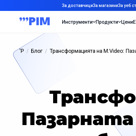
За доставчици
За магазини
За уеб с
Инструменти
Продукти
Цени
Е
'P
Блог
Трансформацията на M.Video: Паз
Трансфо
Пазарната