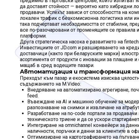
предимно в търговски центрове, които изпитват н
да доставят стойност — вероятно като хибридни л
продавачи. Успехът зависи от способността на ком
локален трафик с безкомисионна логистика или ин
така подчертават необходимостта от стабилни, пре
все по-разочаровани от променящите се правила 
платформи.
Друга стратегическа насока е развитието на fintec
Инвестициите от JD.com и разширяването на кред
доставчици (както при беларуските марки) илюстр
асортимента от продукти с иновации за плащане и
мащаб в сред водещите пазари.
Автоматизация и трансформация на
Преходът към пазар и екосистема изисква цялост
съдържанието на M.Video:
Внедряване на автоматизирано агрегиране, поч
feed.
Въвеждане на AI и машинно обучение за модер
разпознаване на снимки и извличане на атрибу
Разработване на no-code портали за продавачи 
техническото триене и да се ускори стартиранет
Интегриране на omnichannel конвейери за данн
наличности, поръчки и данни за клиентите в оф
Оптимизиране на картографирането на пътуване