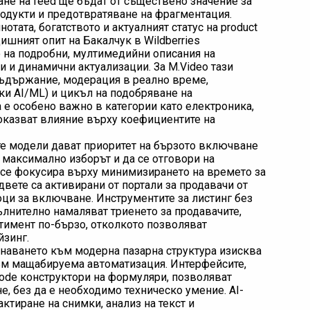
ране на feed ще бъдат от съществено значение за
одукти и предотвратяване на фрагментация.
лнотата, богатството и актуалният статус на product
ишният опит на Бакалчук в Wildberries
 на подробни, мултимедийни описания на
 и динамични актуализации. За M.Video тази
ъдържание, модерация в реално време,
ки AI/ML) и цикъл на подобряване на
 е особено важно в категории като електроника,
оказват влияние върху коефициентите на
те модели дават приоритет на бързото включване
и максимално изборът и да се отговори на
е се фокусира върху минимизирането на времето за
вете са активирани от портали за продавачи от
ци за включване. Инструментите за листинг без
пълнително намаляват триенето за продавачите,
тимент по-бързо, отколкото позволяват
йзинг.
наването към модерна пазарна структура изисква
ъм мащабируема автоматизация. Интерфейсите,
ode конструктори на формуляри, позволяват
, без да е необходимо техническо умение. AI-
ктиране на снимки, анализ на текст и