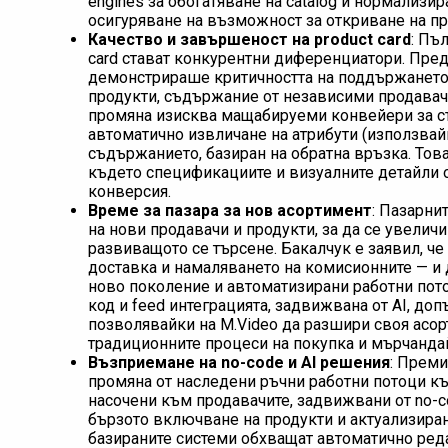
engines за обогатяване на catalog и нормализи
осигуряване на възможност за откриване на пр
Качество и завършеност на product card
: Пъ
card стават конкурентни диференциатори. Пред
демонстрираше критичността на поддържането
продукти, съдържание от независими продавачи
промяна изисква мащабируеми конвейери за с
автоматично извличане на атрибути (използвай
съдържанието, базиран на обратна връзка. Това
където спецификациите и визуалните детайли 
конверсия.
Време за пазара за нов асортимент
: Пазарни
на нови продавачи и продукти, за да се увелич
развиващото се търсене. Бакалчук е заявил, ч
доставка и намаляването на комисионните — и д
ново поколение и автоматизирани работни пото
код и feed интеграцията, задвижвана от AI, до
позволявайки на M.Video да разшири своя асор
традиционните процеси на покупка и мърчанда
Възприемане на no-code и AI решения
: Преми
промяна от наследени ръчни работни потоци к
насочени към продавачите, задвижвани от no-c
бързото включване на продукти и актуализиране
базираните системи обхващат автоматично реда