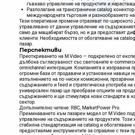
гъвкаво управление на продуктите и нарастващ
Разполагане на трансгранични catalog конектори
международната търговия и разнообразието на
Тези оперативни промени отразяват по-широкото
управлявано от данни управление на съдържанието
само да мащабират бързо, но и да предоставят д
клиенти. Необходимостта от обогатяване на catalo
пазар.
Перспективи
Преоткриването на M.Video — подкрепено от експе
дълбока съгласуваност със световните e-commerc
omnichannel интеграция. Компанията е изправена 
огромни бази от продавачи и установени навици на
изпълнението на по-ниски комисионни, прозрачни 
съдържанието и feed и стратегическа употреба на 
универсален пазар ще преобрази опциите на прода
съдържанието и ще стимулира нови стандарти в ка
сектор.
Допълнително четене: RBC, MarketPower Pro.
Преминаването към пазарен модел от M.Video под
управление на съдържанието на продуктите. Този 
стабилна стандартизация на catalog и обогатяване 
предоставяме инструментите за справяне с тези 