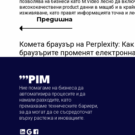
позволява на бизнеси като M.Video лесно да включ
висококачествени product данни в мащаб и в край
изживяване, като правят информацията точна и ле
Предишна
Комета браузър на Perplexity: Как
браузърите променят електронна
Ние помагаме на бизнеса да
автоматизира процесите и да
намали разходите, като
премахваме техническите бариери,
за да могат да се съсредоточат
върху растежа и иновациите.