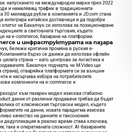
ва: напускането на международни марки през 2022
зходи и намаляващ трафик в традиционната
ха 30 милиарда рубли в компанията и JD.com стана
да интегрира китайски доставчици и да подобри
н опитът на Бакалчук се използва за позициониране
енденциите в световната търговия, където
и на e-commerce, базирани на платформи.
erce и инфраструктурата на пазара
чук, бележи критична промяна в руския e-
 Компанията бързо се движи да използва офлайн
в цялата страна — като центрове за логистика и
родавачите. Бакалчук подчерта, че M.Video ще
а страна), отваряйки платформата си за външни
нта и насърчава избора на потребителите.
ючови компоненти на e-commerce и
Преходът към пазарен модел изисква стабилно
oduct данни от различни продавачи трябва да бъдат
азлика от класическия търговски модел, където
 форматите на данни, новата парадигма изисква
ливо качество на данните и таксономия.
 и дедупликация в реално време става ключова,
я, така и оперативната сложност. AI-базираните