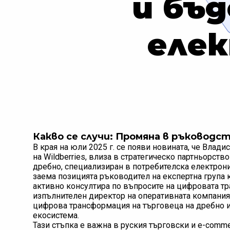
и бъ
еле
Какво се случи: Промяна в ръковод
В края на юли 2025 г. се появи новината, че Влади
на Wildberries, влиза в стратегическо партньорств
дребно, специализиран в потребителска електрон
заема позицията ръководител на експертна група 
активно консултира по въпросите на цифровата тр
изпълнителен директор на оперативната компания 
цифрова трансформация на търговеца на дребно и
екосистема.
Тази стъпка е важна в руския търговски и e-comm