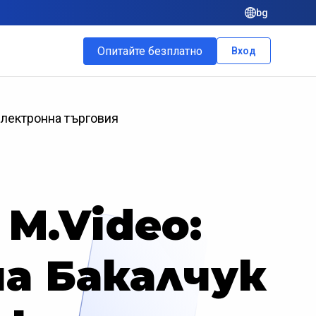
bg
Опитайте безплатно
Вход
електронна търговия
M.Video:
а Бакалчук