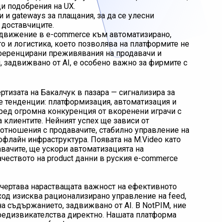
и подобрения на UX.
 и gateways за плащания, за да се улесни
 доставчиците.
 движение в e-commerce към автоматизирано,
 и логистика, което позволява на платформите не
иференцирани преживявания на продавачи и
g, задвижвано от AI, е особено важно за фирмите с
ртизата на Бакалчук в пазара — сигнализира за
e тенденции: платформизация, автоматизация и
пред огромна конкуренция от вкоренени играчи с
 клиентите. Нейният успех ще зависи от
отношения с продавачите, стабилно управление на
офлайн инфраструктура. Появата на M.Video като
вачите, ще ускори автоматизацията на
чеството на product данни в руския e-commerce
чертава нарастващата важност на ефективното
ход изисква рационализирано управление на feed,
на съдържанието, задвижвано от AI. В NotPIM, ние
предизвикателства директно. Нашата платформа