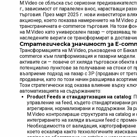
M.Video се сблъска със сериозни предизвикателст
г., зависимост от паралелен внос, нарастващи ра
търговия. През март 2025 г. нови инвеститори вля
акционер, което показва намерението на M.Video 
трансграничната e-commerce търговия. На този фо
на M.Video като универсален пазар — отразяващ т
наследените вериги се трансформират в доставчиц
Стратегическа значимост за E-comm
Трансформацията на M.Video, ръководена от Бакал
commerce към платформизация и пазарни модели.
активите си — повече от хиляда търговски обекта 
потенциално пунктове за получаване на стоки от п
възприеме подход на пазар с 3P (продавач от трет
продавачи, като по този начин разширява асортиме
Този стратегически ход оказва влияние върху кл
автоматизацията на съдържанието:
Product Feeds и стандартизация на catalog
: 
управление на feed, където стандартизирани pr
агрегирани, нормализирани и поддържани. За р
M.Video контролираше структурата на catalog и
интегрирането на хиляди външни feed с промен
Необходимостта от валидация, картографиране
което ескалира както технологичните изисквани