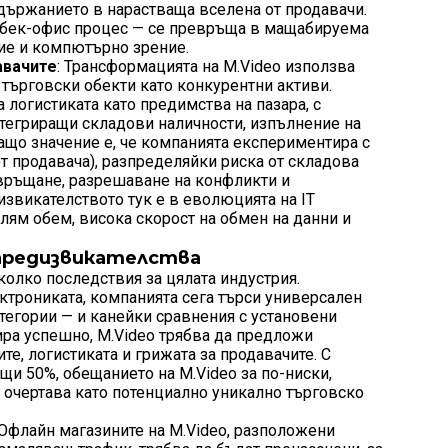
държанието в нарастваща вселена от продавачи.
 бек-офис процес — се превръща в мащабируема
ие и компютърно зрение.
авачите
: Трансформацията на M.Video използва
 търговски обекти като конкурентни активи.
а логистиката като предимства на пазара, с
нтегриращи складови наличности, изпълнение на
ащо значение е, че компанията експериментира с
 от продавача), разпределяйки риска от складова
 връщане, разрешаване на конфликти и
звикателството тук е в еволюцията на IT
олям обем, висока скорост на обмен на данни и
предизвикателства
олко последствия за цялата индустрия.
ктрониката, компанията сега търси универсален
атегории — и канейки сравнения с установени
рира успешно, M.Video трябва да предложи
е, логистиката и грижата за продавачите. С
и 50%, обещанието на M.Video за по-ниски,
 очертава като потенциално уникално търговско
 Офлайн магазините на M.Video, разположени