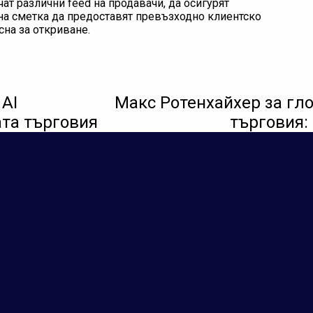
ат различни feed на продавачи, да осигурят
на сметка да предоставят превъзходно клиентско
сна за откриване.
 AI
Макс Ротенхайхер за гл
та търговия
търговия: