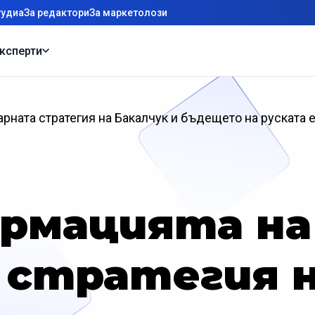
тудиа
За редактори
За маркетолози
ксперти
арната стратегия на Бакалчук и бъдещето на руската 
рмацията на 
 стратегия н