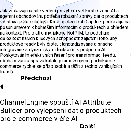
Jak získávají na síle vedení při výběru velikosti řízené AI a
agentní obchodování, potřeba robustní správy dat o produktech
se stává ještě kritičtější. Krok společnosti Gap Inc. poukazuje na
posun směrem k bohatším informacím o produktech s ohledem
na kontext. Pro platformy, jako je NotPIM, to podtrhuje
důležitost našich klíčových schopností: zajištění toho, aby
produktové feady byly čisté, standardizované a snadno
integrované s dynamickými funkcemi s podporou AI.
Poskytováním efektivních řešení pro transformaci feedů,
obohacování a správu katalogu umožňujeme podnikům e-
commerce rychle se přizpůsobit a těžit z těchto vznikajících
trendů.
Předchozí
ChannelEngine spouští AI Attribute
Builder pro vylepšení dat o produktech
pro e-commerce v éře AI
Další