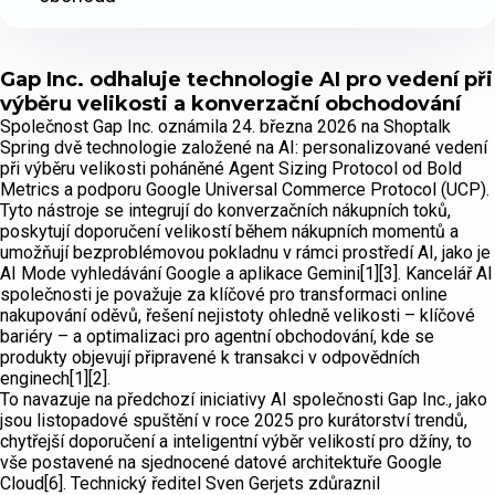
Gap Inc. odhaluje technologie AI pro vedení při
výběru velikosti a konverzační obchodování
Společnost Gap Inc. oznámila 24. března 2026 na Shoptalk
Spring dvě technologie založené na AI: personalizované vedení
při výběru velikosti poháněné Agent Sizing Protocol od Bold
Metrics a podporu Google Universal Commerce Protocol (UCP).
Tyto nástroje se integrují do konverzačních nákupních toků,
poskytují doporučení velikostí během nákupních momentů a
umožňují bezproblémovou pokladnu v rámci prostředí AI, jako je
AI Mode vyhledávání Google a aplikace Gemini[1][3]. Kancelář AI
společnosti je považuje za klíčové pro transformaci online
nakupování oděvů, řešení nejistoty ohledně velikosti – klíčové
bariéry – a optimalizaci pro agentní obchodování, kde se
produkty objevují připravené k transakci v odpovědních
enginech[1][2].
To navazuje na předchozí iniciativy AI společnosti Gap Inc., jako
jsou listopadové spuštění v roce 2025 pro kurátorství trendů,
chytřejší doporučení a inteligentní výběr velikostí pro džíny, to
vše postavené na sjednocené datové architektuře Google
Cloud[6]. Technický ředitel Sven Gerjets zdůraznil