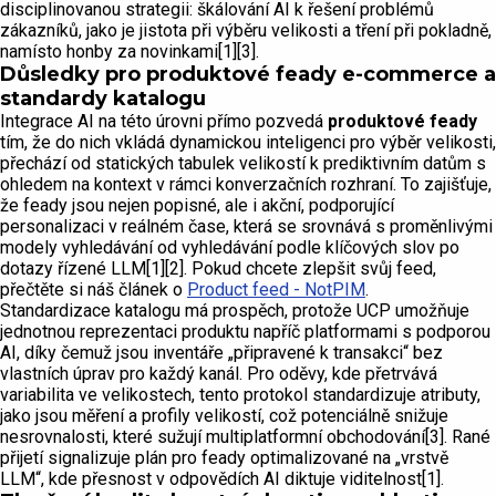
disciplinovanou strategii: škálování AI k řešení problémů
zákazníků, jako je jistota při výběru velikosti a tření při pokladně,
namísto honby za novinkami[1][3].
Důsledky pro produktové feady e-commerce a
standardy katalogu
Integrace AI na této úrovni přímo pozvedá
produktové feady
tím, že do nich vkládá dynamickou inteligenci pro výběr velikosti,
přechází od statických tabulek velikostí k prediktivním datům s
ohledem na kontext v rámci konverzačních rozhraní. To zajišťuje,
že feady jsou nejen popisné, ale i akční, podporující
personalizaci v reálném čase, která se srovnává s proměnlivými
modely vyhledávání od vyhledávání podle klíčových slov po
dotazy řízené LLM[1][2]. Pokud chcete zlepšit svůj feed,
přečtěte si náš článek o
Product feed - NotPIM
.
Standardizace katalogu má prospěch, protože UCP umožňuje
jednotnou reprezentaci produktu napříč platformami s podporou
AI, díky čemuž jsou inventáře „připravené k transakci“ bez
vlastních úprav pro každý kanál. Pro oděvy, kde přetrvává
variabilita ve velikostech, tento protokol standardizuje atributy,
jako jsou měření a profily velikostí, což potenciálně snižuje
nesrovnalosti, které sužují multiplatformní obchodování[3]. Rané
přijetí signalizuje plán pro feady optimalizované na „vrstvě
LLM“, kde přesnost v odpovědích AI diktuje viditelnost[1].