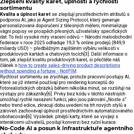
Zlepšení kvality karet, úplnosti a rychlosti
sortimentu
Kvalita a úplnost karet
se zlepšují prostřednictvím atributů s
podporou AI, jako je Agent Sizing Protocol, který generuje
personalizovaná doporučení z tělesných měření, minimalizuje
vágní popisy ve prospěch přesných, uživatelsky specifických
dat. To řeší vysoké míry vracení oděvů – Národní maloobchodní
federace v roce 2025 odhaduje 19,3 % online prodejů (849,9
miliardy USD) – předběžným zajištěním výběru velikosti v
produktových kartách a chatových tocích[3]. Další informace o
tom, jak zlepšit kvalitu produktových karet, si přečtěte náš
článek o
how to create sales-driving product descriptions
without spending a fortune - NotPIM
.
Rychlost sortimentu se zrychluje, protože pracovní postupy AI,
které se již interně používají pro rendering konceptů do
fotorealistických obrázků během několika minut, se rozšiřují na
výstupy pro zákazníky[6]. Prvky bez kódu v těchto nástrojích
umožňují rychlé nasazení funkcí, jako jsou párování „Noste s“
nebo trend edice, zkracují dobu uvedení na trh nových stylů a
zároveň zachovávají úplnost prostřednictvím automatizovaného
obohacování[6]. Výsledek: plnější karty, které se vyvíjejí s
interakcemi uživatelů, posilují konverzi bez ruční kurace.
No-Code AI a posun k infrastruktuře agentního