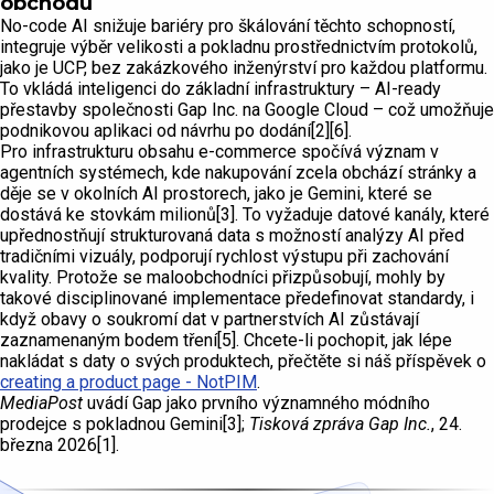
obchodu
No-code AI snižuje bariéry pro škálování těchto schopností,
integruje výběr velikosti a pokladnu prostřednictvím protokolů,
jako je UCP, bez zakázkového inženýrství pro každou platformu.
To vkládá inteligenci do základní infrastruktury – AI-ready
přestavby společnosti Gap Inc. na Google Cloud – což umožňuje
podnikovou aplikaci od návrhu po dodání[2][6].
Pro infrastrukturu obsahu e-commerce spočívá význam v
agentních systémech, kde nakupování zcela obchází stránky a
děje se v okolních AI prostorech, jako je Gemini, které se
dostává ke stovkám milionů[3]. To vyžaduje datové kanály, které
upřednostňují strukturovaná data s možností analýzy AI před
tradičními vizuály, podporují rychlost výstupu při zachování
kvality. Protože se maloobchodníci přizpůsobují, mohly by
takové disciplinované implementace předefinovat standardy, i
když obavy o soukromí dat v partnerstvích AI zůstávají
zaznamenaným bodem tření[5]. Chcete-li pochopit, jak lépe
nakládat s daty o svých produktech, přečtěte si náš příspěvek o
creating a product page - NotPIM
.
MediaPost
uvádí Gap jako prvního významného módního
prodejce s pokladnou Gemini[3];
Tisková zpráva Gap Inc.
, 24.
března 2026[1].