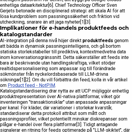
enhetliga dataarkitektur[6]. Chief Technology Officer Sven
Gerjets betonade en disciplinerad strategi: att skala AI för att
lösa kundproblem som passningssäkerhet och friktion vid
utcheckning, snarare än att jaga nyheter[1][3].
Implikationer för e-handels produktfeeds och
katalogstandarder
AI-integration på denna nivå höjer direkt
produktfeeds
genom
att bädda in dynamisk passningsintelligens, och gå bortom
statiska storlekstabeller till prediktiva, kontextmedvetna data
inom konversationsgränssnitt. Detta säkerställer att feeds inte
bara är beskrivande utan handlingskraftiga, vilket stödjer
realtidspersonalisering som anpassar sig till förändrade
sökmönster från nyckelordsbaserade till LLM-drivna
sökningar[1][2]. Om du vill förbättra din feed, kolla in vår artikel
om
Product feed - NotPIM
.
Katalogstandardisering drar nytta av att UCP möjliggör enhetlig
produktrepresentation över AI-nativa plattformar, vilket gör
inventeringen "transaktionsklar" utan anpassade anpassningar
per kanal. För kläder, där variationer i storlekar kvarstår,
standardiserar detta protokoll attribut som mått och
passningsprofiler, vilket potentiellt minskar diskrepanser som
plågar e-handel över flera plattformar[3]. Tidigt antagande
signalerar en ritning för feeds optimerade på "LLM-skiktet", där