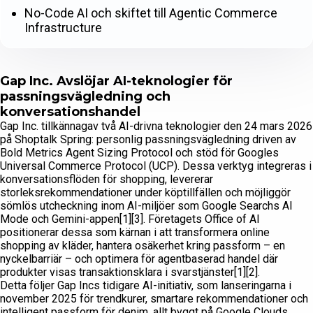
No-Code AI och skiftet till Agentic Commerce
Infrastructure
Gap Inc. Avslöjar AI-teknologier för
passningsvägledning och
konversationshandel
Gap Inc. tillkännagav två AI-drivna teknologier den 24 mars 2026
på Shoptalk Spring: personlig passningsvägledning driven av
Bold Metrics Agent Sizing Protocol och stöd för Googles
Universal Commerce Protocol (UCP). Dessa verktyg integreras i
konversationsflöden för shopping, levererar
storleksrekommendationer under köptillfällen och möjliggör
sömlös utcheckning inom AI-miljöer som Google Searchs AI
Mode och Gemini-appen[1][3]. Företagets Office of AI
positionerar dessa som kärnan i att transformera online
shopping av kläder, hantera osäkerhet kring passform – en
nyckelbarriär – och optimera för agentbaserad handel där
produkter visas transaktionsklara i svarstjänster[1][2].
Detta följer Gap Incs tidigare AI-initiativ, som lanseringarna i
november 2025 för trendkurer, smartare rekommendationer och
intelligent passform för denim, allt byggt på Google Clouds