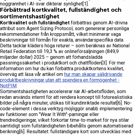
noggrannhet i AI-svar dikterar synlighet[1].
Förbättrad kortkvalitet, fullständighet och
sortimentshastighet
Kortkvalitet och fullständighet
förbättras genom AI-drivna
attribut som Agent Sizing Protocol, som genererar personliga
rekommendationer från kroppsmått, vilket minimerar vaga
beskrivningar till förmån för exakta, användarspecifika data.
Detta tacklar kläders höga returer – som beräknas av National
Retail Federation till 19,3 % av onlineförsäljningen (849,9
miljarder dollar) 2025 – genom att förhandsladda
passningssäkerhet i produktkort och chattflöden[3]. För mer
information om hur du kan förbättra produktkortens kvalitet,
överväg att läsa vår artikel om
hur man skapar säljdrivande
produktbeskrivningar utan att spendera en förmögenhet -
NotPIM
.
Sortimentshastigheten accelererar när AI-arbetsflöden, som
redan används internt för att rendera koncept till fotorealistiska
bilder på några minuter, utökas till kundinriktade resultat[6]. No-
code-element i dessa verktyg möjliggör snabb implementering
av funktioner som "Wear It With"-parningar eller
trendredigeringar, vilket förkortar time-to-market för nya stilar
samtidigt som fullständigheten bibehålls genom automatiserad
berikning[6]. Resultatet: fullständigare kort som utvecklas med