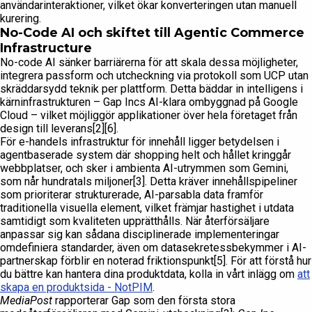
användarinteraktioner, vilket ökar konverteringen utan manuell
kurering.
No-Code AI och skiftet till Agentic Commerce
Infrastructure
No-code AI sänker barriärerna för att skala dessa möjligheter,
integrera passform och utcheckning via protokoll som UCP utan
skräddarsydd teknik per plattform. Detta bäddar in intelligens i
kärninfrastrukturen – Gap Incs AI-klara ombyggnad på Google
Cloud – vilket möjliggör applikationer över hela företaget från
design till leverans[2][6].
För e-handels infrastruktur för innehåll ligger betydelsen i
agentbaserade system där shopping helt och hållet kringgår
webbplatser, och sker i ambienta AI-utrymmen som Gemini,
som når hundratals miljoner[3]. Detta kräver innehållspipeliner
som prioriterar strukturerade, AI-parsabla data framför
traditionella visuella element, vilket främjar hastighet i utdata
samtidigt som kvaliteten upprätthålls. När återförsäljare
anpassar sig kan sådana disciplinerade implementeringar
omdefiniera standarder, även om datasekretessbekymmer i AI-
partnerskap förblir en noterad friktionspunkt[5]. För att förstå hur
du bättre kan hantera dina produktdata, kolla in vårt inlägg om
att
skapa en produktsida - NotPIM
.
MediaPost
rapporterar Gap som den första stora