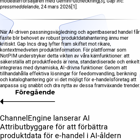
modeåterförsäljaren med Gemini-utcheckning[3];
Gap Inc.
pressmeddelande
, 24 mars 2026[1].
När AI-driven passningsvägledning och agentbaserad handel får
fäste blir behovet av robust produktdatahantering ännu mer
kritiskt. Gap Incs drag lyfter fram skiftet mot rikare,
kontextmedveten produktinformation. För plattformar som
NotPIM understryker detta vikten av våra kärnfunktioner: att
säkerställa att produktfeeds är rena, standardiserade och enkelt
integreras med dynamiska, AI-drivna funktioner. Genom att
tillhandahålla effektiva lösningar för feedomvandling, berikning
och kataloghantering gör vi det möjligt för e-handelsföretag att
anpassa sig snabbt och dra nytta av dessa framväxande trender.
Föregående
ChannelEngine lanserar AI
Attributbyggare för att förbättra
produktdata för e-handel i AI-åldern