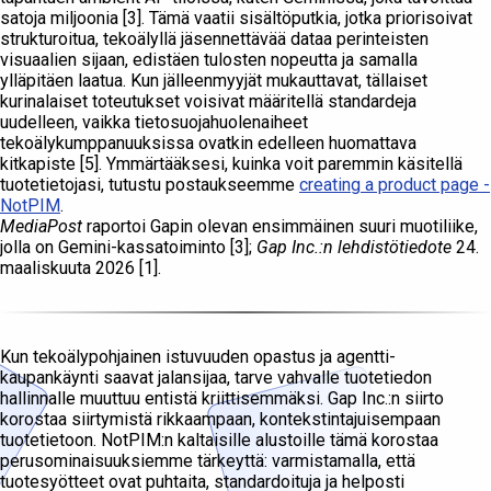
satoja miljoonia [3]. Tämä vaatii sisältöputkia, jotka priorisoivat
strukturoitua, tekoälyllä jäsennettävää dataa perinteisten
visuaalien sijaan, edistäen tulosten nopeutta ja samalla
ylläpitäen laatua. Kun jälleenmyyjät mukauttavat, tällaiset
kurinalaiset toteutukset voisivat määritellä standardeja
uudelleen, vaikka tietosuojahuolenaiheet
tekoälykumppanuuksissa ovatkin edelleen huomattava
kitkapiste [5]. Ymmärtääksesi, kuinka voit paremmin käsitellä
tuotetietojasi, tutustu postaukseemme
creating a product page -
NotPIM
.
MediaPost
raportoi Gapin olevan ensimmäinen suuri muotiliike,
jolla on Gemini-kassatoiminto [3];
Gap Inc.:n lehdistötiedote
24.
maaliskuuta 2026 [1].
Kun tekoälypohjainen istuvuuden opastus ja agentti-
kaupankäynti saavat jalansijaa, tarve vahvalle tuotetiedon
hallinnalle muuttuu entistä kriittisemmäksi. Gap Inc.:n siirto
korostaa siirtymistä rikkaampaan, kontekstintajuisempaan
tuotetietoon. NotPIM:n kaltaisille alustoille tämä korostaa
perusominaisuuksiemme tärkeyttä: varmistamalla, että
tuotesyötteet ovat puhtaita, standardoituja ja helposti