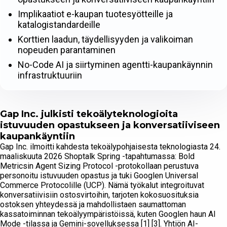
Implikaatiot e-kaupan tuotesyötteille ja
katalogistandardeille
Korttien laadun, täydellisyyden ja valikoiman
nopeuden parantaminen
No-Code AI ja siirtyminen agentti-kaupankäynnin
infrastruktuuriin
Gap Inc. julkisti tekoälyteknologioita
istuvuuden opastukseen ja konversatiiviseen
kaupankäyntiin
Gap Inc. ilmoitti kahdesta tekoälypohjaisesta teknologiasta 24.
maaliskuuta 2026 Shoptalk Spring -tapahtumassa: Bold
Metricsin Agent Sizing Protocol -protokollaan perustuva
personoitu istuvuuden opastus ja tuki Googlen Universal
Commerce Protocolille (UCP). Nämä työkalut integroituvat
konversatiivisiin ostosvirtoihin, tarjoten kokosuosituksia
ostoksen yhteydessä ja mahdollistaen saumattoman
kassatoiminnan tekoälyympäristöissä, kuten Googlen haun AI
Mode -tilassa ja Gemini-sovelluksessa [1] [3]. Yhtiön AI-