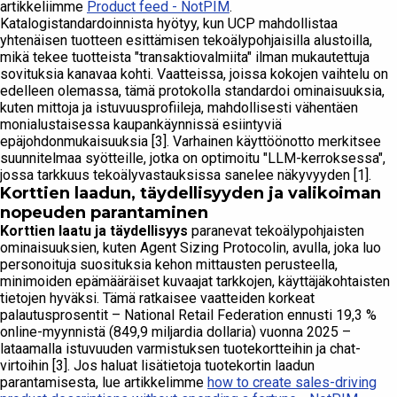
artikkeliimme
Product feed - NotPIM
.
Katalogistandardoinnista hyötyy, kun UCP mahdollistaa
yhtenäisen tuotteen esittämisen tekoälypohjaisilla alustoilla,
mikä tekee tuotteista "transaktiovalmiita" ilman mukautettuja
sovituksia kanavaa kohti. Vaatteissa, joissa kokojen vaihtelu on
edelleen olemassa, tämä protokolla standardoi ominaisuuksia,
kuten mittoja ja istuvuusprofiileja, mahdollisesti vähentäen
monialustaisessa kaupankäynnissä esiintyviä
epäjohdonmukaisuuksia [3]. Varhainen käyttöönotto merkitsee
suunnitelmaa syötteille, jotka on optimoitu "LLM-kerroksessa",
jossa tarkkuus tekoälyvastauksissa sanelee näkyvyyden [1].
Korttien laadun, täydellisyyden ja valikoiman
nopeuden parantaminen
Korttien laatu ja täydellisyys
paranevat tekoälypohjaisten
ominaisuuksien, kuten Agent Sizing Protocolin, avulla, joka luo
personoituja suosituksia kehon mittausten perusteella,
minimoiden epämääräiset kuvaajat tarkkojen, käyttäjäkohtaisten
tietojen hyväksi. Tämä ratkaisee vaatteiden korkeat
palautusprosentit – National Retail Federation ennusti 19,3 %
online-myynnistä (849,9 miljardia dollaria) vuonna 2025 –
lataamalla istuvuuden varmistuksen tuotekortteihin ja chat-
virtoihin [3]. Jos haluat lisätietoja tuotekortin laadun
parantamisesta, lue artikkelimme
how to create sales-driving