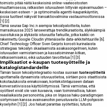
toimisto pitää näitä keskeisinä online-vaateostosten
muuttamisessa, ratkaisten istuvuuteen liittyvän epävarmuuden –
keskeisen esteen – ja optimoimalla agentti-kaupankäyntiin,
jossa tuotteet näkyvät transaktiovalmiina vastausmoottoreissa
[1] [2].
Tämä seuraa Gap Inc.:n aiempia tekoälyaloitteita, kuten
marraskuussa 2025 lanseerattuja trendikuraatioita, älykkäämpiä
suosituksia ja älykästä istuvuutta farkuille, jotka kaikki on
rakennettu Google Cloudin yhtenäiselle data-arkkitehtuurille [6].
Chief Technology Officer Sven Gerjets korosti kurinalaista
strategiaa: tekoälyn skaalaamista asiakasongelmien, kuten
istuvuuden varmistamisen ja kassatoiminnan kitkan,
ratkaisemiseksi, eikä uutuuden tavoittelua [1] [3].
Implikaatiot e-kaupan tuotesyötteille ja
katalogistandardeille
Tämän tason tekoälyintegraatio nostaa suoraan
tuotesyötteitä
upottamalla dynaamista istuvuustietoa, siirtäen pois staattisista
kokotaulukoista ennakoivaan, kontekstintajuiseen dataan
konversatiivisissa käyttöliittymissä. Tämä varmistaa, että
syötteet eivät ole vain kuvaavia, vaan toiminnallisia, tukien
reaaliaikaista personointia, joka on linjassa haku-paradigmojen
siirtymisen kanssa avainsanoihin perustuvasta LLM-pohjaisiin
kyselyihin [1] [2]. Jos haluat parantaa syötettäsi, tutustu