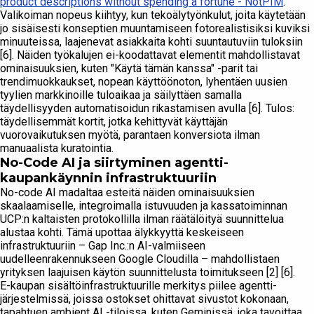
product descriptions without spending a fortune - NotPIM
.
Valikoiman nopeus kiihtyy, kun tekoälytyönkulut, joita käytetään
jo sisäisesti konseptien muuntamiseen fotorealistisiksi kuviksi
minuuteissa, laajenevat asiakkaita kohti suuntautuviin tuloksiin
[6]. Näiden työkalujen ei-koodattavat elementit mahdollistavat
ominaisuuksien, kuten "Käytä tämän kanssa" -parit tai
trendimuokkaukset, nopean käyttöönoton, lyhentäen uusien
tyylien markkinoille tuloaikaa ja säilyttäen samalla
täydellisyyden automatisoidun rikastamisen avulla [6]. Tulos:
täydellisemmät kortit, jotka kehittyvät käyttäjän
vuorovaikutuksen myötä, parantaen konversiota ilman
manuaalista kuratointia.
No-Code AI ja siirtyminen agentti-
kaupankäynnin infrastruktuuriin
No-code AI madaltaa esteitä näiden ominaisuuksien
skaalaamiselle, integroimalla istuvuuden ja kassatoiminnan
UCP:n kaltaisten protokollilla ilman räätälöityä suunnittelua
alustaa kohti. Tämä upottaa älykkyyttä keskeiseen
infrastruktuuriin – Gap Inc.:n AI-valmiiseen
uudelleenrakennukseen Google Cloudilla – mahdollistaen
yrityksen laajuisen käytön suunnittelusta toimitukseen [2] [6].
E-kaupan sisältöinfrastruktuurille merkitys piilee agentti-
järjestelmissä, joissa ostokset ohittavat sivustot kokonaan,
tapahtuen ambient AI -tiloissa, kuten Geminissä, joka tavoittaa