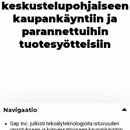
keskustelupohjaiseen
kaupankäyntiin ja
parannettuihin
tuotesyötteisiin
Navigaatio
Gap Inc. julkisti tekoälyteknologioita istuvuuden
opastukseen ja konversatiiviseen kaupankäyntiin