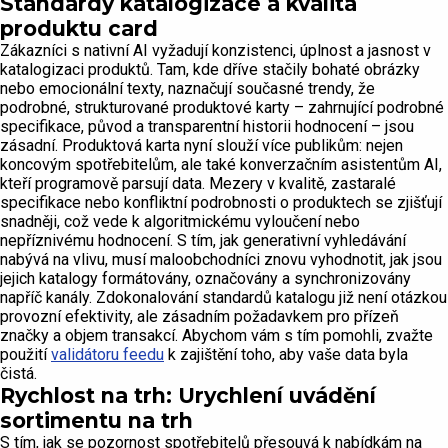
Standardy katalogizace a kvalita
produktu card
Zákazníci s nativní AI vyžadují konzistenci, úplnost a jasnost v
katalogizaci produktů. Tam, kde dříve stačily bohaté obrázky
nebo emocionální texty, naznačují současné trendy, že
podrobné, strukturované produktové karty – zahrnující podrobné
specifikace, původ a transparentní historii hodnocení – jsou
zásadní. Produktová karta nyní slouží více publikům: nejen
koncovým spotřebitelům, ale také konverzačním asistentům AI,
kteří programově parsují data. Mezery v kvalitě, zastaralé
specifikace nebo konfliktní podrobnosti o produktech se zjišťují
snadněji, což vede k algoritmickému vyloučení nebo
nepříznivému hodnocení. S tím, jak generativní vyhledávání
nabývá na vlivu, musí maloobchodníci znovu vyhodnotit, jak jsou
jejich katalogy formátovány, označovány a synchronizovány
napříč kanály. Zdokonalování standardů katalogu již není otázkou
provozní efektivity, ale zásadním požadavkem pro přízeň
značky a objem transakcí. Abychom vám s tím pomohli, zvažte
použití
validátoru feedu
k zajištění toho, aby vaše data byla
čistá.
Rychlost na trh: Urychlení uvádění
sortimentu na trh
S tím, jak se pozornost spotřebitelů přesouvá k nabídkám na