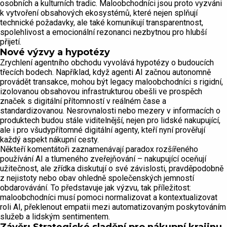
osobních a kulturních tradic. Maloobchodníci jsou proto vyzváni
k vytvoření obsahových ekosystémů, které nejen splňují
technické požadavky, ale také komunikují transparentnost,
spolehlivost a emocionální rezonanci nezbytnou pro hlubší
přijetí.
Nové výzvy a hypotézy
Zrychlení agentního obchodu vyvolává hypotézy o budoucích
třecích bodech. Například, když agenti AI začnou autonomně
provádět transakce, mohou být legacy maloobchodníci s rigidní,
izolovanou obsahovou infrastrukturou obešli ve prospěch
značek s digitální přítomností v reálném čase a
standardizovanou. Nesrovnalosti nebo mezery v informacích o
produktech budou stále viditelnější, nejen pro lidské nakupující,
ale i pro všudypřítomné digitální agenty, kteří nyní prověřují
každý aspekt nákupní cesty.
Někteří komentátoři zaznamenávají paradox rozšířeného
používání AI a tlumeného zveřejňování – nakupující oceňují
užitečnost, ale zřídka diskutují o své závislosti, pravděpodobně
z nejistoty nebo obav ohledně společenských jemností
obdarovávání. To představuje jak výzvu, tak příležitost:
maloobchodníci musí pomoci normalizovat a kontextualizovat
roli AI, překlenout empatii mezi automatizovaným poskytováním
služeb a lidským sentimentem.