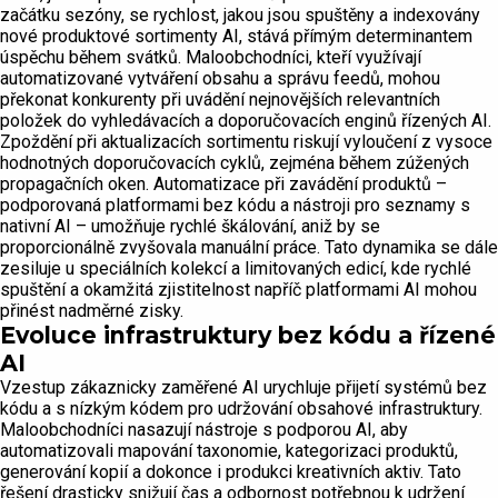
začátku sezóny, se rychlost, jakou jsou spuštěny a indexovány
nové produktové sortimenty AI, stává přímým determinantem
úspěchu během svátků. Maloobchodníci, kteří využívají
automatizované vytváření obsahu a správu feedů, mohou
překonat konkurenty při uvádění nejnovějších relevantních
položek do vyhledávacích a doporučovacích enginů řízených AI.
Zpoždění při aktualizacích sortimentu riskují vyloučení z vysoce
hodnotných doporučovacích cyklů, zejména během zúžených
propagačních oken. Automatizace při zavádění produktů –
podporovaná platformami bez kódu a nástroji pro seznamy s
nativní AI – umožňuje rychlé škálování, aniž by se
proporcionálně zvyšovala manuální práce. Tato dynamika se dále
zesiluje u speciálních kolekcí a limitovaných edicí, kde rychlé
spuštění a okamžitá zjistitelnost napříč platformami AI mohou
přinést nadměrné zisky.
Evoluce infrastruktury bez kódu a řízené
AI
Vzestup zákaznicky zaměřené AI urychluje přijetí systémů bez
kódu a s nízkým kódem pro udržování obsahové infrastruktury.
Maloobchodníci nasazují nástroje s podporou AI, aby
automatizovali mapování taxonomie, kategorizaci produktů,
generování kopií a dokonce i produkci kreativních aktiv. Tato
řešení drasticky snižují čas a odbornost potřebnou k udržení