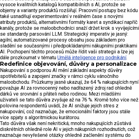
vysoce kvalitních katalogů kompatibilních s AI, protože se
objemy a varianty produktů rozšiřují. Pracovní postupy bez kódu
také usnadňují experimentování v reálném čase s novými
atributy produktů, alternativními formáty karet a syndikací napříč
kanály, protože se maloobchodníci snaží držet krok s vyvíjejícími
se standardy parsování LLM. Strategický imperativ je jasný:
agilní, automatizované procesy obsahu jsou základem pro
sladění se současnými i předpokládanými nákupními praktikami
AI. Pochopení těchto procesů může řídit vaši strategii a lze jej
dále prozkoumat v tématu
Umělá inteligence pro podnikání
.
Redefinice objevování, důvěry a personalizace
Nakupování s podporou AI mění základní aspekty důvěry
spotřebitelů a zapojení značky v rámci cyklu vánočního
maloobchodu. Průzkumy jasně ukazují, že 64 % nakupujících nyní
považuje AI za rovnocenný nebo nadřazený zdroj rad ohledně
dárků ve srovnání s přáteli nebo rodinou. Mezi mladšími
uživateli se tato důvěra zvyšuje až na 76 %. Kromě toho více než
polovina respondentů uvádí, že AI snižuje jejich stres z
nakupování, což naznačuje, že emocionální faktory jsou stále
více spjaty s algoritmickou kurátorou.
Tato důvěra však není nekritická; mnoho nakupujících zůstává
diskrétních ohledně role AI v jejich nákupních rozhodnutích, což
naznačuje nevyřešené otázky ohledně začlenění systému do