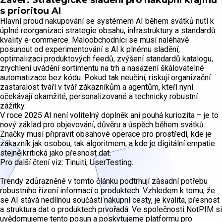
Závěr: Strategické sladění pro nákupní krajinu
s prioritou AI
Hlavní proud nakupování se systémem AI během svátků nutí k
úplné reorganizaci strategie obsahu, infrastruktury a standardů
kvality e-commerce. Maloobchodníci se musí naléhavě
posunout od experimentování s AI k plnému sladění,
optimalizaci produktových feedů, zvýšení standardů katalogu,
zrychlení uvádění sortimentu na trh a nasazení škálovatelné
automatizace bez kódu. Pokud tak neučiní, riskují organizační
zastaralost tváří v tvář zákazníkům a agentům, kteří nyní
očekávají okamžité, personalizované a technicky robustní
zážitky.
V roce 2025 AI není volitelný doplněk ani pouhá kuriozita – je to
nový základ pro objevování, důvěru a úspěch během svátků.
Značky musí připravit obsahové operace pro prostředí, kde je
zákazník jak osobou, tak algoritmem, a kde je digitální empatie
stejně kritická jako přesnost dat.
Pro další čtení viz: Tinuiti, UserTesting.
Trendy zdůrazněné v tomto článku podtrhují zásadní potřebu
robustního řízení informací o produktech. Vzhledem k tomu, že
se AI stává nedílnou součástí nákupní cesty, je kvalita, přesnost
a struktura dat o produktech prvořadá. Ve společnosti NotPIM si
uvědomujeme tento posun a poskytujeme platformu pro