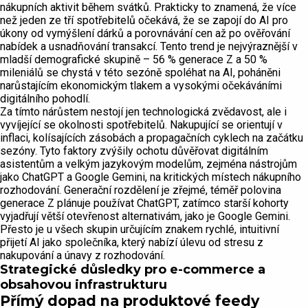
nákupních aktivit během svátků. Prakticky to znamená, že více
než jeden ze tří spotřebitelů očekává, že se zapojí do AI pro
úkony od vymýšlení dárků a porovnávání cen až po ověřování
nabídek a usnadňování transakcí. Tento trend je nejvýraznější v
mladší demografické skupině – 56 % generace Z a 50 %
mileniálů se chystá v této sezóně spoléhat na AI, poháněni
narůstajícím ekonomickým tlakem a vysokými očekáváními
digitálního pohodlí.
Za tímto nárůstem nestojí jen technologická zvědavost, ale i
vyvíjející se okolnosti spotřebitelů. Nakupující se orientují v
inflaci, kolísajících zásobách a propagačních cyklech na začátku
sezóny. Tyto faktory zvýšily ochotu důvěřovat digitálním
asistentům a velkým jazykovým modelům, zejména nástrojům
jako ChatGPT a Google Gemini, na kritických místech nákupního
rozhodování. Generační rozdělení je zřejmé, téměř polovina
generace Z plánuje používat ChatGPT, zatímco starší kohorty
vyjadřují větší otevřenost alternativám, jako je Google Gemini.
Přesto je u všech skupin určujícím znakem rychlé, intuitivní
přijetí AI jako společníka, který nabízí úlevu od stresu z
nakupování a únavy z rozhodování.
Strategické důsledky pro e-commerce a
obsahovou infrastrukturu
Přímý dopad na produktové feedy