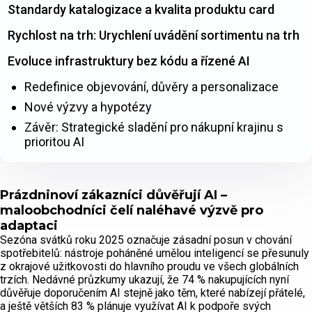
Standardy katalogizace a kvalita produktu card
Rychlost na trh: Urychlení uvádění sortimentu na trh
Evoluce infrastruktury bez kódu a řízené AI
Redefinice objevování, důvěry a personalizace
Nové výzvy a hypotézy
Závěr: Strategické sladění pro nákupní krajinu s
prioritou AI
Prázdninoví zákazníci důvěřují AI –
maloobchodníci čelí naléhavé výzvě pro
adaptaci
Sezóna svátků roku 2025 označuje zásadní posun v chování
spotřebitelů: nástroje poháněné umělou inteligencí se přesunuly
z okrajové užitkovosti do hlavního proudu ve všech globálních
trzích. Nedávné průzkumy ukazují, že 74 % nakupujících nyní
důvěřuje doporučením AI stejně jako těm, které nabízejí přátelé,
a ještě větších 83 % plánuje využívat AI k podpoře svých