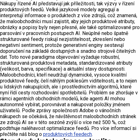
Nákupy řízené AI představují jak příležitosti, tak výzvy v řízení
produktových feedů. Velké jazykové modely agregují a
interpretují informace o produktech z více zdrojů, což znamená,
že maloobchodníci musí zajistit, aby jejich produktové atributy,
obrázky a popisy byly nejen přesné, ale také optimalizované pro
parsování v pracovních postupech AI. Neúplné nebo špatně
strukturované feedy riskují nezjistitelnost, zkreslení nebo
negativní sentiment, protože generativní enginy sestavují
doporučení na základě dostupných a snadno strojově čitelných
dat. Toto nové paradigma objevování vyžaduje robustní,
strukturovaná produktová metadata, standardizované atributy
(velikost, barva, specifikace) a aktuální stavy dostupnosti.
Maloobchodníci, kteří neudržují dynamické, vysoce kvalitní
produktové feedy, čelí náhlým poklesům viditelnosti, a to nejen
u lidských nakupujících, ale i prostřednictvím algoritmů, které
nyní řídí cesty rozhodování spotřebitelů. Problém se zhoršuje v
rámci agentních obchodních modelů, kde agenti AI mohou
autonomně vybírat, porovnávat a nakupovat položky jménem
uživatelů. Podle zprávy společnosti Adobe o vánočních
nákupech se očekává, že návštěvnost maloobchodních stránek
ze zdrojů AI se v této sezóně zvýší o více než 500 %, což
podtrhuje naléhavost optimalizace feedů. Pro více informací si
přečtěte náš blog o
produktových feedech
.