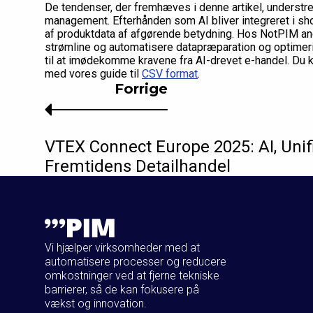
De tendenser, der fremhæves i denne artikel, understre
management. Efterhånden som AI bliver integreret i sho
af produktdata af afgørende betydning. Hos NotPIM anerk
strømline og automatisere datapræparation og optimering
til at imødekomme kravene fra AI-drevet e-handel. Du k
med vores guide til
CSV format
.
Forrige
VTEX Connect Europe 2025: AI, Un
Fremtidens Detailhandel
Vi hjælper virksomheder med at
automatisere processer og reducere
omkostninger ved at fjerne tekniske
barrierer, så de kan fokusere på
vækst og innovation.