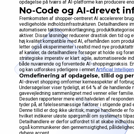
opdagelse på tværs af AI-platforme kan producere eno
No-Code og AI-drevet in
Fremkomsten af shopper-centreret AI accelererer brug
vedligeholde indholdsinfrastrukturen. Detailhandlere im
automatisere taksonomikortlægning, produktkategoriser
aktiver. Disse løsninger reducerer drastisk den tid og 
høj kvalitet kompatible med AI, efterhånden som prod
letter også eksperimenter i realtid med nye produktattr
af kanaler, da detailhandlere forsøger at holde sig fo
strategiske imperativ er klart: agile, automatiserede 
både nuværende og forventede AI-shoppingpraksis. En f
og kan udforskes yderligere i emnet
Artificial Intellig
Omdefinering af opdagelse, tillid og pe
AI-drevet shopping omformer kerneaspekter af forbruge
Undersøgelser viser tydeligt, at 64 % af de handlende nu
gavevejledning sammenlignet med venner eller familie. B
Desuden rapporterer mere end halvdelen af respondente
tyder på, at følelsesmæssige faktorer i stigende grad er
Denne tillid er dog ikke ukritisk; mange handlende er fo
hvilket indikerer uløste spørgsmål om systemets tilpasni
Detailhandlere er derfor udfordret til at skabe indhold
også kommunikerer den gennemsigtighed, pålidelighed
dybere accept.