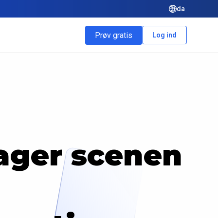
da
Prøv gratis
Log ind
tager scenen