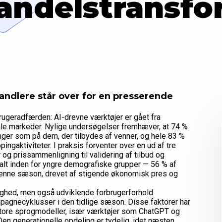
handelstransfo
handlere står over for en presserende
ugeradfærden: AI-drevne værktøjer er gået fra
ale markeder. Nylige undersøgelser fremhæver, at 74 %
nger som på dem, der tilbydes af venner, og hele 83 %
ingaktiviteter. I praksis forventer over en ud af tre
 og prissammenligning til validering af tilbud og
talt inden for yngre demografiske grupper — 56 % af
 i denne sæson, drevet af stigende økonomisk pres og
ighed, men også udviklende forbrugerforhold.
mpagnecyklusser i den tidlige sæson. Disse faktorer har
g store sprogmodeller, især værktøjer som ChatGPT og
Den generationelle opdeling er tydelig, idet næsten