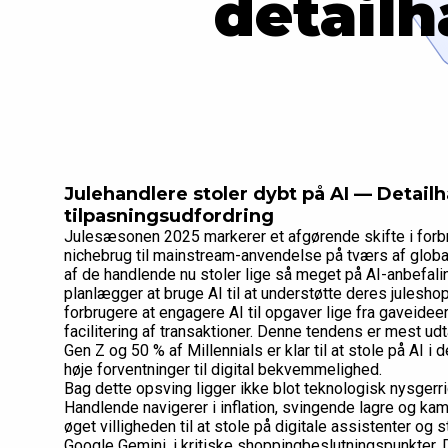
detail
Julehandlere stoler dybt på AI — Detail
tilpasningsudfordring
Julesæsonen 2025 markerer et afgørende skifte i forbr
nichebrug til mainstream-anvendelse på tværs af glob
af de handlende nu stoler lige så meget på AI-anbefali
planlægger at bruge AI til at understøtte deres juleshopp
forbrugere at engagere AI til opgaver lige fra gaveideer
facilitering af transaktioner. Denne tendens er mest ud
Gen Z og 50 % af Millennials er klar til at stole på AI
høje forventninger til digital bekvemmelighed.
Bag dette opsving ligger ikke blot teknologisk nysgerr
Handlende navigerer i inflation, svingende lagre og ka
øget villigheden til at stole på digitale assistenter o
Google Gemini, i kritiske shoppingbeslutningspunkter. 