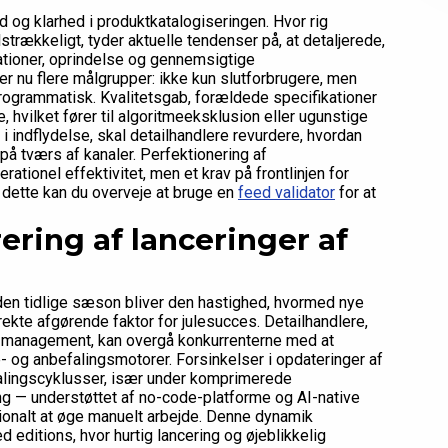
 og klarhed i produktkatalogiseringen. Hvor rig
lstrækkeligt, tyder aktuelle tendenser på, at detaljerede,
ationer, oprindelse og gennemsigtige
er nu flere målgrupper: ikke kun slutforbrugere, men
rogrammatisk. Kvalitetsgab, forældede specifikationer
, hvilket fører til algoritmeeksklusion eller ugunstige
 indflydelse, skal detailhandlere revurdere, hvordan
på tværs af kanaler. Perfektionering af
tionel effektivitet, men et krav på frontlinjen for
dette kan du overveje at bruge en
feed validator
for at
ering af lanceringer af
en tidlige sæson bliver den hastighed, hvormed nye
ekte afgørende faktor for julesucces. Detailhandlere,
d management, kan overgå konkurrenterne med at
- og anbefalingsmotorer. Forsinkelser i opdateringer af
falingscyklusser, især under komprimerede
g — understøttet af no-code-platforme og AI-native
tionalt at øge manuelt arbejde. Denne dynamik
d editions, hvor hurtig lancering og øjeblikkelig