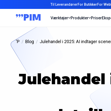
Til Leverandører
For Butikker
For Web
Værktøjer
Produkter
Priser
Eksp
'P
Blog
Julehandel i 2025: AI indtager scen
Julehandel 