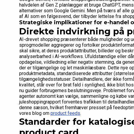
halvdelen af Gen Z planlægger at bruge ChatGPT, mens 
alternativer som Google Gemini. Men på tværs af alle gr
af AI som en følgesvend, der tilbyder lettelse fra sho
Strategiske implikationer for e-handel o
Direkte indvirkning på 
AI-drevet shopping præsenterer både muligheder og udf
sprogmodeller aggregerer og fortolker produktinformation
skal sikre, at deres produktattributter, billeder og besk
analyserbarhed i AI-workflows. Ufuldstændige eller dår
opdagelse, vildledning eller negativ stemning, da gene
der er tilgængelige og let maskinlæsbare. Dette nye 
produktmetadata, standardiserede attributter (størrelse,
tilgængelighedsstatuser. Detailhandlere, der ikke form
kvalitet, står over for brat fald i synlighed, ikke blot
nu guider forbrugernes beslutningsveje. Problemet fo
agenter autonomt kan vælge, sammenligne og købe var
juleshoppingrapport forventes trafikken til detailhandl
denne sæson, hvilket fremhæver presset på feedoptime
vores blog om
product feeds
.
Standarder for katalogise
product card