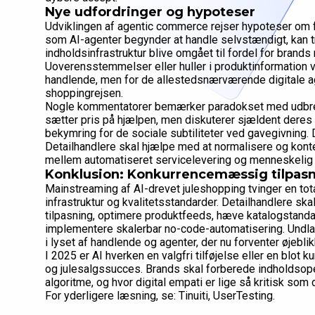
Nye udfordringer og hypoteser
Udviklingen af agentic commerce rejser hypoteser om f
som AI-agenter begynder at handle selvstændigt, kan tr
indholdsinfrastruktur blive omgået til fordel for brands
Uoverensstemmelser eller huller i produktinformation v
handlende, men for de allestedsnærværende digitale ag
shoppingrejsen.
Nogle kommentatorer bemærker paradokset med udbre
sætter pris på hjælpen, men diskuterer sjældent deres 
bekymring for de sociale subtiliteter ved gavegivning.
Detailhandlere skal hjælpe med at normalisere og kont
mellem automatiseret servicelevering og menneskelig 
Konklusion: Konkurrencemæssig tilpasni
Mainstreaming af AI-drevet juleshopping tvinger en tota
infrastruktur og kvalitetsstandarder. Detailhandlere skal
tilpasning, optimere produktfeeds, hæve katalogstanda
implementere skalerbar no-code-automatisering. Undlad
i lyset af handlende og agenter, der nu forventer øjebli
I 2025 er AI hverken en valgfri tilføjelse eller en blot k
og julesalgssucces. Brands skal forberede indholdsoper
algoritme, og hvor digital empati er lige så kritisk som
For yderligere læsning, se: Tinuiti, UserTesting.