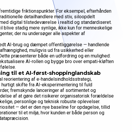
remtidige friktionspunkter. For eksempel, efterhånden
aditionelle detailhandlere med stiv, siloopdelt
 med digital tilstedeværelse i realtid og standardiseret.
il blive stadig mere synlige, ikke kun for menneskelige
enter, der nu undersøger alle aspekter af
dt AI-brug og dæmpet offentliggørelse — handlende
afhængighed, muligvis ud fra usikkerhed eller
 Dette præsenterer både en udfordring og en mulighed:
ekstualisere AI-rollen og bygge bro over empati-kløften
følelse.
ng til et AI-først-shoppinglandskab
l reorientering af e-handelsindholdsstrategi,
 hurtigt skifte fra AI-eksperimentering til fuld
rder, fremskynde lanceringer af sortimentet og
else af at gøre det risikerer organisatorisk forældelse
kkelige, personlige og teknisk robuste oplevelser.
uriositet — det er den nye baseline for opdagelse, tillid
ationer til et miljø, hvor kunden er både person og
 datapræcision.