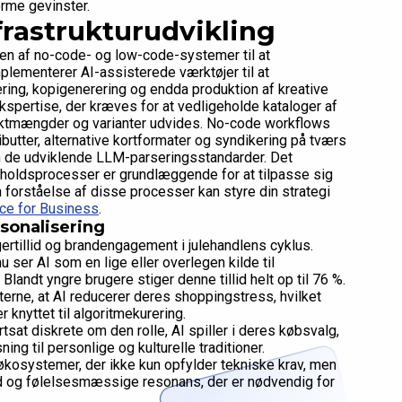
rme gevinster.
frastrukturudvikling
en af no-code- og low-code-systemer til at
plementerer AI-assisterede værktøjer til at
ing, kopigenerering og endda produktion af kreative
ekspertise, der kræves for at vedligeholde kataloger af
uktmængder og varianter udvides. No-code workflows
ibutter, alternative kortformater og syndikering på tværs
ran de udviklende LLM-parseringsstandarder. Det
indholdsprocesser er grundlæggende for at tilpasse sig
orståelse af disse processer kan styre din strategi
ence for Business
.
rsonalisering
rtillid og brandengagement i julehandlens cyklus.
 ser AI som en lige eller overlegen kilde til
landt yngre brugere stiger denne tillid helt op til 76 %.
rne, at AI reducerer deres shoppingstress, hvilket
 knyttet til algoritmekurering.
rtsat diskrete om den rolle, AI spiller i deres købsvalg,
ng til personlige og kulturelle traditioner.
søkosystemer, der ikke kun opfylder tekniske krav, men
 og følelsesmæssige resonans, der er nødvendig for