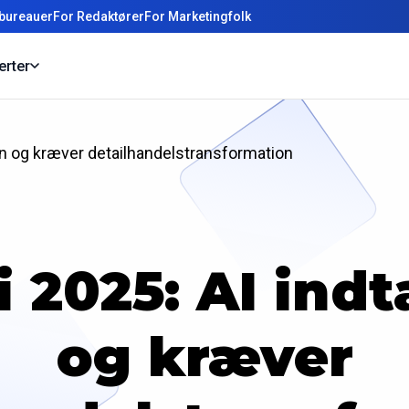
bureauer
For Redaktører
For Marketingfolk
erter
en og kræver detailhandelstransformation
i 2025: AI ind
og kræver