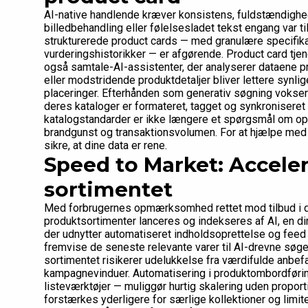
AI-native handlende kræver konsistens, fuldstændighed
billedbehandling eller følelsesladet tekst engang var ti
strukturerede product cards — med granulære specifik
vurderingshistorikker — er afgørende. Product card tjen
også samtale-AI-assistenter, der analyserer dataene p
eller modstridende produktdetaljer bliver lettere synlige
placeringer. Efterhånden som generativ søgning vokser i
deres kataloger er formateret, tagget og synkroniseret 
katalogstandarder er ikke længere et spørgsmål om opera
brandgunst og transaktionsvolumen. For at hjælpe med 
sikre, at dine data er rene.
Speed to Market: Acceler
sortimentet
Med forbrugernes opmærksomhed rettet mod tilbud i d
produktsortimenter lanceres og indekseres af AI, en dir
der udnytter automatiseret indholdsoprettelse og fee
fremvise de seneste relevante varer til AI-drevne søge
sortimentet risikerer udelukkelse fra værdifulde anbe
kampagnevinduer. Automatisering i produktombordførin
listeværktøjer — muliggør hurtig skalering uden propor
forstærkes yderligere for særlige kollektioner og limite