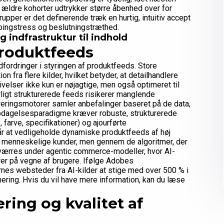
ældre kohorter udtrykker større åbenhed over for
upper er det definerende træk en hurtig, intuitiv accept
ppingstress og beslutningstræthed.
g indfrastruktur til indhold
produktfeeds
ordringer i styringen af produktfeeds. Store
 fra flere kilder, hvilket betyder, at detailhandlere
rivelser ikke kun er nøjagtige, men også optimeret til
ligt strukturerede feeds risikerer manglende
reringsmotorer samler anbefalinger baseret på de data,
opdagelsesparadigme kræver robuste, strukturerede
 farve, specifikationer) og ajourførte
år at vedligeholde dynamiske produktfeeds af høj
 hos menneskelige kunder, men gennem de algoritmer, der
rværres under agentic commerce-modeller, hvor AI-
er på vegne af brugere. Ifølge Adobes
ernes websteder fra AI-kilder at stige med over 500 % i
ring. Hvis du vil have mere information, kan du læse
ring og kvalitet af