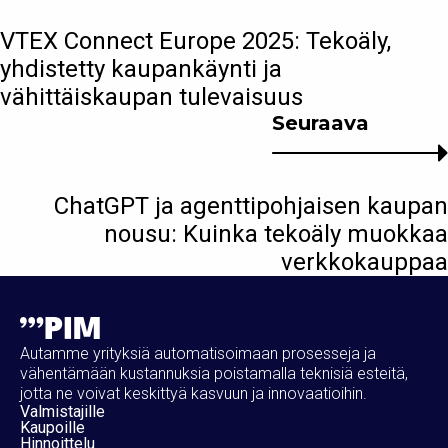
VTEX Connect Europe 2025: Tekoäly,
yhdistetty kaupankäynti ja
vähittäiskaupan tulevaisuus
Seuraava
ChatGPT ja agenttipohjaisen kaupan
nousu: Kuinka tekoäly muokkaa
verkkokauppaa
Autamme yrityksiä automatisoimaan prosesseja ja
vähentämään kustannuksia poistamalla teknisiä esteitä,
jotta ne voivat keskittyä kasvuun ja innovaatioihin.
Valmistajille
Kaupoille
Hinnoittelu