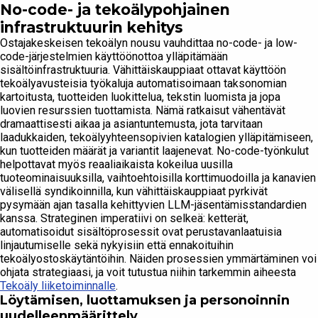
No-code- ja tekoälypohjainen
infrastruktuurin kehitys
Ostajakeskeisen tekoälyn nousu vauhdittaa no-code- ja low-
code-järjestelmien käyttöönottoa ylläpitämään
sisältöinfrastruktuuria. Vähittäiskauppiaat ottavat käyttöön
tekoälyavusteisia työkaluja automatisoimaan taksonomian
kartoitusta, tuotteiden luokittelua, tekstin luomista ja jopa
luovien resurssien tuottamista. Nämä ratkaisut vähentävät
dramaattisesti aikaa ja asiantuntemusta, jota tarvitaan
laadukkaiden, tekoälyyhteensopivien katalogien ylläpitämiseen,
kun tuotteiden määrät ja variantit laajenevat. No-code-työnkulut
helpottavat myös reaaliaikaista kokeilua uusilla
tuoteominaisuuksilla, vaihtoehtoisilla korttimuodoilla ja kanavien
välisellä syndikoinnilla, kun vähittäiskauppiaat pyrkivät
pysymään ajan tasalla kehittyvien LLM-jäsentämisstandardien
kanssa. Strateginen imperatiivi on selkeä: ketterät,
automatisoidut sisältöprosessit ovat perustavanlaatuisia
linjautumiselle sekä nykyisiin että ennakoituihin
tekoälyostoskäytäntöihin. Näiden prosessien ymmärtäminen voi
ohjata strategiaasi, ja voit tutustua niihin tarkemmin aiheesta
Tekoäly liiketoiminnalle
.
Löytämisen, luottamuksen ja personoinnin
uudelleenmäärittely