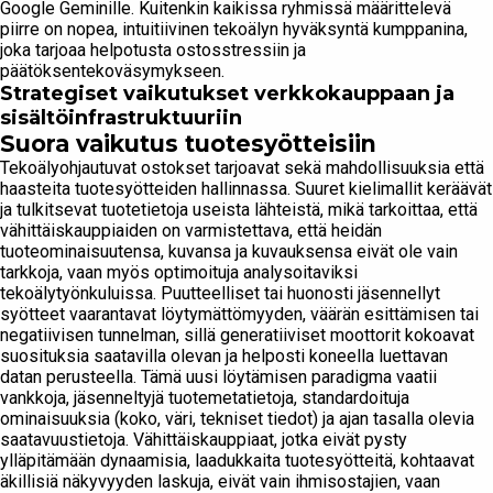
Google Geminille. Kuitenkin kaikissa ryhmissä määrittelevä
piirre on nopea, intuitiivinen tekoälyn hyväksyntä kumppanina,
joka tarjoaa helpotusta ostosstressiin ja
päätöksentekoväsymykseen.
Strategiset vaikutukset verkkokauppaan ja
sisältöinfrastruktuuriin
Suora vaikutus tuotesyötteisiin
Tekoälyohjautuvat ostokset tarjoavat sekä mahdollisuuksia että
haasteita tuotesyötteiden hallinnassa. Suuret kielimallit keräävät
ja tulkitsevat tuotetietoja useista lähteistä, mikä tarkoittaa, että
vähittäiskauppiaiden on varmistettava, että heidän
tuoteominaisuutensa, kuvansa ja kuvauksensa eivät ole vain
tarkkoja, vaan myös optimoituja analysoitaviksi
tekoälytyönkuluissa. Puutteelliset tai huonosti jäsennellyt
syötteet vaarantavat löytymättömyyden, väärän esittämisen tai
negatiivisen tunnelman, sillä generatiiviset moottorit kokoavat
suosituksia saatavilla olevan ja helposti koneella luettavan
datan perusteella. Tämä uusi löytämisen paradigma vaatii
vankkoja, jäsenneltyjä tuotemetatietoja, standardoituja
ominaisuuksia (koko, väri, tekniset tiedot) ja ajan tasalla olevia
saatavuustietoja. Vähittäiskauppiaat, jotka eivät pysty
ylläpitämään dynaamisia, laadukkaita tuotesyötteitä, kohtaavat
äkillisiä näkyvyyden laskuja, eivät vain ihmisostajien, vaan