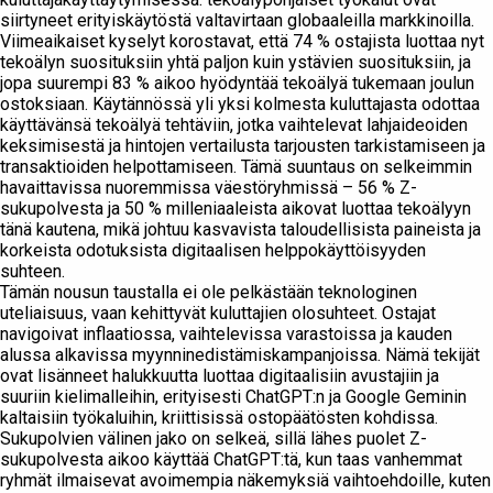
siirtyneet erityiskäytöstä valtavirtaan globaaleilla markkinoilla.
Viimeaikaiset kyselyt korostavat, että 74 % ostajista luottaa nyt
tekoälyn suosituksiin yhtä paljon kuin ystävien suosituksiin, ja
jopa suurempi 83 % aikoo hyödyntää tekoälyä tukemaan joulun
ostoksiaan. Käytännössä yli yksi kolmesta kuluttajasta odottaa
käyttävänsä tekoälyä tehtäviin, jotka vaihtelevat lahjaideoiden
keksimisestä ja hintojen vertailusta tarjousten tarkistamiseen ja
transaktioiden helpottamiseen. Tämä suuntaus on selkeimmin
havaittavissa nuoremmissa väestöryhmissä – 56 % Z-
sukupolvesta ja 50 % milleniaaleista aikovat luottaa tekoälyyn
tänä kautena, mikä johtuu kasvavista taloudellisista paineista ja
korkeista odotuksista digitaalisen helppokäyttöisyyden
suhteen.
Tämän nousun taustalla ei ole pelkästään teknologinen
uteliaisuus, vaan kehittyvät kuluttajien olosuhteet. Ostajat
navigoivat inflaatiossa, vaihtelevissa varastoissa ja kauden
alussa alkavissa myynninedistämiskampanjoissa. Nämä tekijät
ovat lisänneet halukkuutta luottaa digitaalisiin avustajiin ja
suuriin kielimalleihin, erityisesti ChatGPT:n ja Google Geminin
kaltaisiin työkaluihin, kriittisissä ostopäätösten kohdissa.
Sukupolvien välinen jako on selkeä, sillä lähes puolet Z-
sukupolvesta aikoo käyttää ChatGPT:tä, kun taas vanhemmat
ryhmät ilmaisevat avoimempia näkemyksiä vaihtoehdoille, kuten