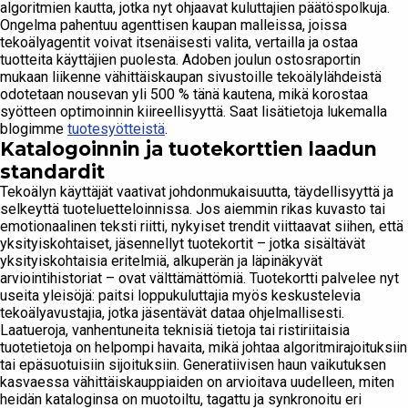
algoritmien kautta, jotka nyt ohjaavat kuluttajien päätöspolkuja.
Ongelma pahentuu agenttisen kaupan malleissa, joissa
tekoälyagentit voivat itsenäisesti valita, vertailla ja ostaa
tuotteita käyttäjien puolesta. Adoben joulun ostosraportin
mukaan liikenne vähittäiskaupan sivustoille tekoälylähdeistä
odotetaan nousevan yli 500 % tänä kautena, mikä korostaa
syötteen optimoinnin kiireellisyyttä. Saat lisätietoja lukemalla
blogimme
tuotesyötteistä
.
Katalogoinnin ja tuotekorttien laadun
standardit
Tekoälyn käyttäjät vaativat johdonmukaisuutta, täydellisyyttä ja
selkeyttä tuoteluetteloinnissa. Jos aiemmin rikas kuvasto tai
emotionaalinen teksti riitti, nykyiset trendit viittaavat siihen, että
yksityiskohtaiset, jäsennellyt tuotekortit – jotka sisältävät
yksityiskohtaisia eritelmiä, alkuperän ja läpinäkyvät
arviointihistoriat – ovat välttämättömiä. Tuotekortti palvelee nyt
useita yleisöjä: paitsi loppukuluttajia myös keskustelevia
tekoälyavustajia, jotka jäsentävät dataa ohjelmallisesti.
Laatueroja, vanhentuneita teknisiä tietoja tai ristiriitaisia
tuotetietoja on helpompi havaita, mikä johtaa algoritmirajoituksiin
tai epäsuotuisiin sijoituksiin. Generatiivisen haun vaikutuksen
kasvaessa vähittäiskauppiaiden on arvioitava uudelleen, miten
heidän kataloginsa on muotoiltu, tagattu ja synkronoitu eri