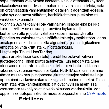
nopeuttamalla valikoimien lanseerauksia ja ottamalla käyttöön
skaalautuvaa no-code-automatisointia. Jos näin ei tehdä, riski
on organisaation vanhentuminen ostajien ja agenttien edessä,
jotka nyt odottavat välitöntä, henkilökohtaista ja teknisesti
vankkaa kokemusta.
Vuonna 2025 tekoäly ei ole valinnainen lisäosa eikä pelkkä
kuriositeetti – se on uusi perusviiva löytämiselle,
luottamukselle ja joulun vähittäiskaupan menestykselle.
Brändien on valmisteltava sisältötoimintoja ympäristöön, jossa
asiakas on sekä ihminen että algoritmi, ja jossa digitaalinen
empatia on yhtä kriittistä kuin datatarkkuus.
Lisätietoja: Tinuiti, UserTesting.
Tässä artikkelissa korostetut trendit korostavat vahvan
tuotetiedonhallinnan kriittistä tarvetta. Kun tekoälystä tulee
olennainen osa ostosmatkaa, tuotetietojen laatu, tarkkuus ja
rakenne ovat ensiarvoisen tärkeitä. NotPIM:ssä tunnistamme
tämän muutoksen ja tarjoamme alustan tietojen valmistelun ja
optimoinnin virtaviivaistamiseksi ja automatisoimiseksi. Tämä
varmistaa, että vähittäiskauppiaat ovat hyvissä asemissa
vastaamaan tekoälyohjatun verkkokaupan vaatimuksiin. Voit
oppia lisää tietojesi rakentamisesta oppaastamme
CSV-muoto
.
Edellinen