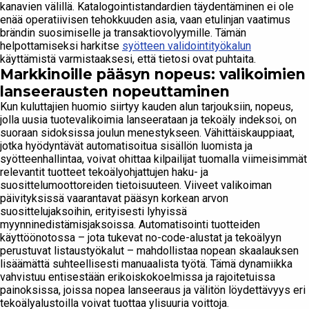
kanavien välillä. Katalogointistandardien täydentäminen ei ole
enää operatiivisen tehokkuuden asia, vaan etulinjan vaatimus
brändin suosimiselle ja transaktiovolyymille. Tämän
helpottamiseksi harkitse
syötteen validointityökalun
käyttämistä varmistaaksesi, että tietosi ovat puhtaita.
Markkinoille pääsyn nopeus: valikoimien
lanseerausten nopeuttaminen
Kun kuluttajien huomio siirtyy kauden alun tarjouksiin, nopeus,
jolla uusia tuotevalikoimia lanseerataan ja tekoäly indeksoi, on
suoraan sidoksissa joulun menestykseen. Vähittäiskauppiaat,
jotka hyödyntävät automatisoitua sisällön luomista ja
syötteenhallintaa, voivat ohittaa kilpailijat tuomalla viimeisimmät
relevantit tuotteet tekoälyohjattujen haku- ja
suosittelumoottoreiden tietoisuuteen. Viiveet valikoiman
päivityksissä vaarantavat pääsyn korkean arvon
suosittelujaksoihin, erityisesti lyhyissä
myynninedistämisjaksoissa. Automatisointi tuotteiden
käyttöönotossa – jota tukevat no-code-alustat ja tekoälyyn
perustuvat listaustyökalut – mahdollistaa nopean skaalauksen
lisäämättä suhteellisesti manuaalista työtä. Tämä dynamiikka
vahvistuu entisestään erikoiskokoelmissa ja rajoitetuissa
painoksissa, joissa nopea lanseeraus ja välitön löydettävyys eri
tekoälyalustoilla voivat tuottaa ylisuuria voittoja.