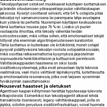
Tekoälypohjaiset ostokset muokkaavat kuluttajien luottamuksen
ja brändin sitoutumisen ydinaspekteja joulun vähittäiskaupan
jaksossa. Kyselyt osoittavat selvästi, että 64 % ostajista pitää
tekoälyä nyt samanveroisena tai parempana lahja-avustajana
kuin ystäviä tai perhettä. Nuorempien käyttäjien keskuudessa
tämä luottamus nousee jopa 76 %:iin. Lisäksi yli puolet
vastaajista ilmoittaa, että tekoäly vähentää heidän
ostosstressiään, mikä viittaa siihen, että emotionaaliset tekijät
liittyvät yhä enemmän algoritmiperusteiseen kuratointiin.
Tämä luottamus ei kuitenkaan ole kritiikitöntä; monet ostajat
pysyvät pidättyväisinä tekoälyn roolista ostopäätöksissään,
mikä osoittaa ratkaisemattomia kysymyksiä järjestelmän
sopivuudesta henkilökohtaisiin ja kulttuurisiin perinteisiin.
Vähittäiskauppiaiden haasteena on siksi luoda
sisältöekosysteemejä, jotka eivät ainoastaan täytä teknisiä
vaatimuksia, vaan myös välittävät läpinäkyvyyttä, luotettavuutta
ja emotionaalista resonanssia, jotka ovat tarpeen syvemmän
hyväksynnän saavuttamiseksi.
Nousevat haasteet ja oletukset
Agenttisen kaupan kiihtyminen herättää hypoteeseja tulevista
kitkapisteistä. Esimerkiksi kun tekoälyagentit alkavat tehdä
transaktioita itsenäisesti, legacy-vähittäiskauppiaat, joilla on
jäykkä, siiloihin perustuva sisältöinfrastruktuuri, voivat huomata