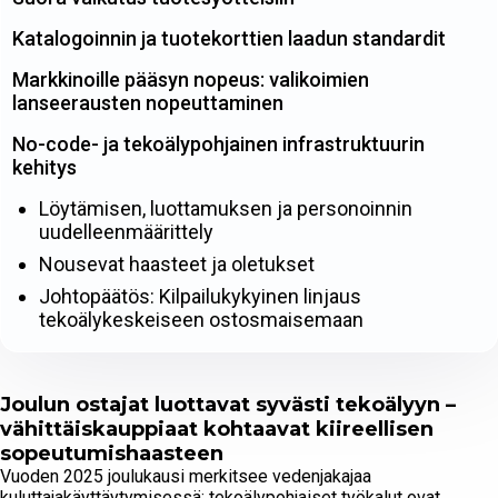
Katalogoinnin ja tuotekorttien laadun standardit
Markkinoille pääsyn nopeus: valikoimien
lanseerausten nopeuttaminen
No-code- ja tekoälypohjainen infrastruktuurin
kehitys
Löytämisen, luottamuksen ja personoinnin
uudelleenmäärittely
Nousevat haasteet ja oletukset
Johtopäätös: Kilpailukykyinen linjaus
tekoälykeskeiseen ostosmaisemaan
Joulun ostajat luottavat syvästi tekoälyyn –
vähittäiskauppiaat kohtaavat kiireellisen
sopeutumishaasteen
Vuoden 2025 joulukausi merkitsee vedenjakajaa
kuluttajakäyttäytymisessä: tekoälypohjaiset työkalut ovat