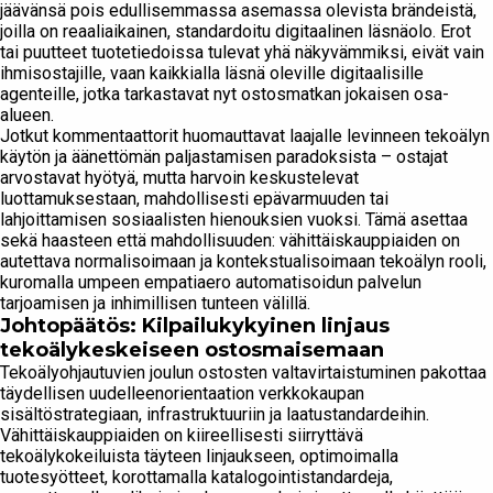
jäävänsä pois edullisemmassa asemassa olevista brändeistä,
joilla on reaaliaikainen, standardoitu digitaalinen läsnäolo. Erot
tai puutteet tuotetiedoissa tulevat yhä näkyvämmiksi, eivät vain
ihmisostajille, vaan kaikkialla läsnä oleville digitaalisille
agenteille, jotka tarkastavat nyt ostosmatkan jokaisen osa-
alueen.
Jotkut kommentaattorit huomauttavat laajalle levinneen tekoälyn
käytön ja äänettömän paljastamisen paradoksista – ostajat
arvostavat hyötyä, mutta harvoin keskustelevat
luottamuksestaan, mahdollisesti epävarmuuden tai
lahjoittamisen sosiaalisten hienouksien vuoksi. Tämä asettaa
sekä haasteen että mahdollisuuden: vähittäiskauppiaiden on
autettava normalisoimaan ja kontekstualisoimaan tekoälyn rooli,
kuromalla umpeen empatiaero automatisoidun palvelun
tarjoamisen ja inhimillisen tunteen välillä.
Johtopäätös: Kilpailukykyinen linjaus
tekoälykeskeiseen ostosmaisemaan
Tekoälyohjautuvien joulun ostosten valtavirtaistuminen pakottaa
täydellisen uudelleenorientaation verkkokaupan
sisältöstrategiaan, infrastruktuuriin ja laatustandardeihin.
Vähittäiskauppiaiden on kiireellisesti siirryttävä
tekoälykokeiluista täyteen linjaukseen, optimoimalla
tuotesyötteet, korottamalla katalogointistandardeja,