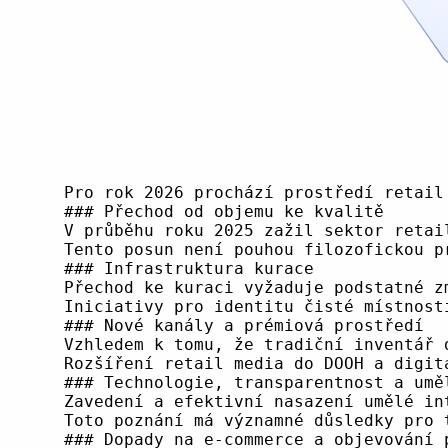
Pro rok 2026 prochází prostředí retail media zásadní proměnou. To, co v roce 2025 začalo jako závod o objem a agregaci trhu, se nyní rozhodně přesouvá ke kuraci, kvalitě a měřitelným výsledkům. Tento přechod odráží dozrávající trh, kde zainteresované subjekty - vydavatelé, reklamní sítě, maloobchodníci a značky - přehodnocují své strategie, aby budovaly udržitelné konkurenční výhody prostřednictvím transparentnosti a efektivity, spíše než pouhým rozsahem.
### Přechod od objemu ke kvalitě
V průběhu roku 2025 zažil sektor retail media rychlý rozmach charakterizovaný strategiemi orientovanými na kvantitu a agregací širokého inventáře. Analýza odvětví však odhaluje, že tento přístup odhalil značné neefektivity. Zduřelé cesty dodávek, praktiky cirkulárního obchodování a nadměrné spoléhání se na zprostředkovatele vytvořily tření v