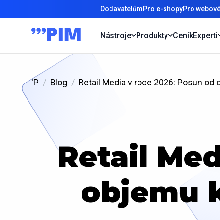
Dodavatelům
Pro e-shopy
Pro webové
Nástroje
Produkty
Ceník
Experti
'P
Blog
Retail Media v roce 2026: Posun od
Retail Med
objemu k