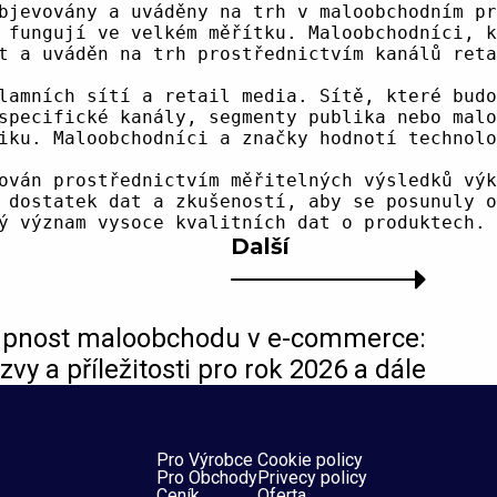
Další
upnost maloobchodu v e-commerce:
zvy a příležitosti pro rok 2026 a dále
Pro Výrobce
Cookie policy
Pro Obchody
Privecy policy
Ceník
Oferta