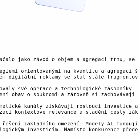
 vyžaduje podstatné změny ve způsobu, jakým reklamní sítě strukturovaly své operace a technologické zásobníky. Analýza dat, kontextové poznatky a segmentace publika se staly kritickými konkurenčními aktivy. Namísto toho, aby sloužily jako pouhé agregátory inventáře, se reklamní sítě vyvíjejí do sofistikovaných datových zprostředkovatelů, kteří rozumějí záměru publika, kontextu obsahu a požadavkům na bezpečnost značky na detailní úrovni.
Iniciativy pro identitu čisté místnosti a sdílení dat získávají na významu jako řešení obav o soukromí a zároveň si zachovávají schopnost efektivně cílit. Tyto iniciativy umožňují vydavatelům a inzerentům spolupracovat na porozumění publiku, aniž by se zveřejňovala nezpracovaná uživatelská data, a vytvářejí tak most mezi strategiemi dat první strany a aktivací napříč společnostmi. Důraz na čisté cesty dodávek se rozšiřuje na snižování počtu zprostředkovatelů v každé transakci. Přímé integrace mezi vydavateli a platformami na stra