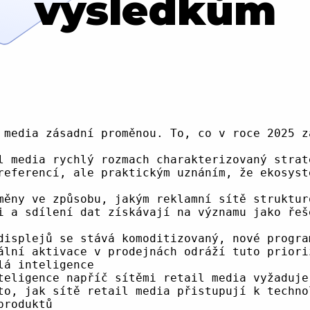
výsledkům
 ekosystému, což v konečném důsledku přináší suboptimální výsledky pro všechny zúčastněné. Jak trh dozrává, základní rovnice se mění: reklamní sítě zjišťují, že kvalitní inventář s transparentní strukturou poplatků a ověřeným provozem generuje lepší metriky výkonu a vyžaduje prémiové ceny v porovnání s nerozlišenými, objemnými inventářovými fondy.
Tento posun není pouhou filozofickou preferencí, ale praktickým uznáním, že ekosystém digitální reklamy se stal stále fragmentovanějším a složitějším. Vydavatelé se aktivně snaží snížit závislost na dominantních platformách a znovu získat kontrolu nad svými programatickými operacemi. Strategie zahrnuje budování přímých vztahů s klíčovými kupujícími, implementaci kurátorovaných tržišť a zavedení dat první strany a ověřených uživatelských modelů. Tyto mechanismy umožňují vydavatelům udržet si kontrolu a zároveň poskytovat inzerentům jasnější přehled o dodávkách, které nakupují.
### Infrastruktura kurace
Přechod ke kuraci