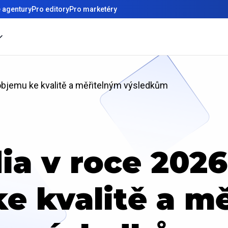
 agentury
Pro editory
Pro marketéry
 objemu ke kvalitě a měřitelným výsledkům
ia v roce 202
e kvalitě a m