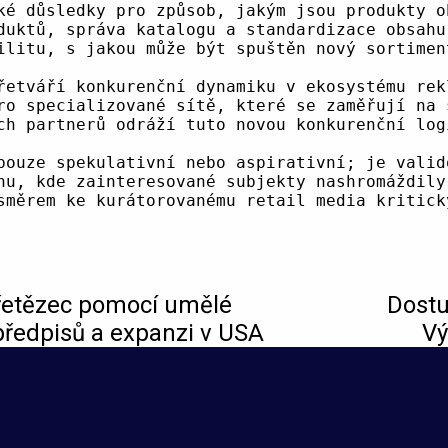
řetězec pomocí umělé
Dost
 předpisů a expanzi v USA
Vý