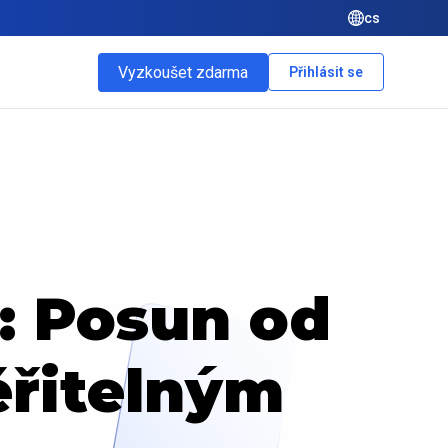
cs
Vyzkoušet zdarma
Přihlásit se
6: Posun od
ěřitelným